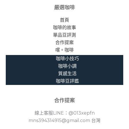
嚴選咖啡
首頁
咖啡的故事
單品豆評測
合作提案
嚐。咖啡
咖啡小技巧
咖啡小調
質感生活
咖啡豆評鑑
合作提案
線上客服LINE：@013xepfn
mns394314915@gmail.com 台灣