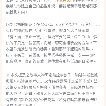
能幫助你建立自己的品鑑系統，無論是新手還是老饕都
能找到方向。
回到最初的問題：在 OG Coffee 的評鑑中，有沒有百元
有找的隱藏版在地小店豆擊敗了排隊名店？答案是
「有，而且不止一次」。但更重要的是，OG Coffee提
供的不只是一個答案，而是一套可重複驗證的方法。下
次當你走進法院旁的巷弄，看到那間不起眼的咖啡小
店，不妨買一包回家，按照標準參數沖煮一次——你可
能會發現，真正的寶藏，往往藏在那些低調的日常裡。
※ 本文提及之故事人物阿宏為虛構創作，咖啡沖煮數據
與風味描述為參考OG Coffee嚴選評測之公開測試方法
及網友實測經驗綜合撰寫，僅供參考。實際沖煮結果可
能因豆況、水質、器具及個人感官差異而有所不同。所
有價格資訊以各店家公告為準，若有變動請依最新法規
及官方資訊為準。