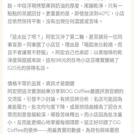
銳，中段浮現烤堅果與奶油的厚度，尾韻乾淨，只有一
點點的茶感回甘。更重要的是，即使放涼到40°C，小店
豆依然保持平衡，沒有出現任何澀感或苦味。
「這太扯了吧？」阿宏又沖了第二輪，甚至請另一位同
事盲測。同事選了小店豆，理由是「喝起來比較順，而
且不會讓胃不舒服」。阿宏自己也承認：以黑咖啡的乾
淨度與甜感來說，這包98元的在地小店豆確實勝過了
520元的排隊名店。
價格不等於品質，資訊才是關鍵
阿宏把這次實測結果分享到OG Coffee嚴選評測官網的
交流區，引發不少討論。有烘豆師分析：名店可能因為
產能壓力，批次均勻度下降，或是烘焙曲線為了迎合大
眾而刻意發展較深，導致苦味釋出。而小店因為批次量
小，反而能更細心地掌握每個環節。這正好印證了OG
Coffee的使命——用最真實的數據，為荷包與味蕾把