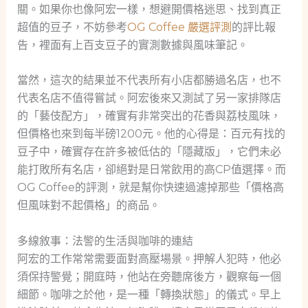
關。如果你也像阿宏一樣，想避開價格迷思、找到真正
超值的豆子，不妨參考
OG Coffee 嚴選評測
的評比報
告，裡面有上百支豆子的實測數據與風味筆記。
當然，這次的結果並不代表所有小店都勝過名店，也不
代表名店不值得嘗試。阿宏後來又測試了另一家排隊店
的「藝伎配方」，確實有非常突出的花香與荔枝風味，
但價格也來到每半磅1200元。他的心得是：百元有找的
豆子中，確實存在許多被低估的「隱藏版」，它們未必
能打敗所有名店，卻絕對是日常飲用的高CP值選擇。而
OG Coffee的評測，就是幫你快速過濾掉那些「價格高
但風味對不起價格」的商品。
多線敘事：法警的生活與咖啡的連結
阿宏的工作常常需要面對高壓場景。押解人犯時，他必
須保持警覺；開庭時，他站在旁聽席後方，觀察每一個
細節。咖啡之於他，是一種「轉換狀態」的儀式。早上