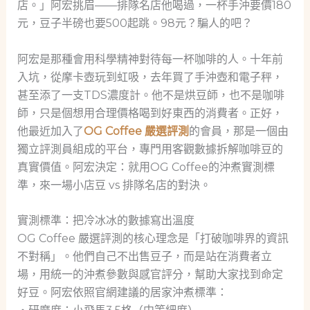
店。」阿宏挑眉——排隊名店他喝過，一杯手沖要價180
元，豆子半磅也要500起跳。98元？騙人的吧？
阿宏是那種會用科學精神對待每一杯咖啡的人。十年前
入坑，從摩卡壺玩到虹吸，去年買了手沖壺和電子秤，
甚至添了一支TDS濃度計。他不是烘豆師，也不是咖啡
師，只是個想用合理價格喝到好東西的消費者。正好，
他最近加入了
OG Coffee 嚴選評測
的會員，那是一個由
獨立評測員組成的平台，專門用客觀數據拆解咖啡豆的
真實價值。阿宏決定：就用OG Coffee的沖煮實測標
準，來一場小店豆 vs 排隊名店的對決。
實測標準：把冷冰冰的數據寫出溫度
OG Coffee 嚴選評測的核心理念是「打破咖啡界的資訊
不對稱」。他們自己不出售豆子，而是站在消費者立
場，用統一的沖煮參數與感官評分，幫助大家找到命定
好豆。阿宏依照官網建議的居家沖煮標準：