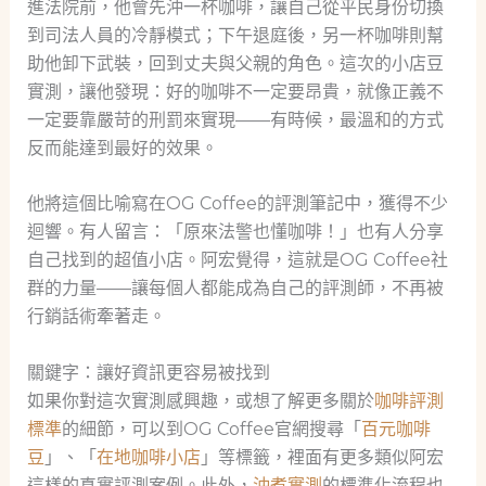
進法院前，他會先沖一杯咖啡，讓自己從平民身份切換
到司法人員的冷靜模式；下午退庭後，另一杯咖啡則幫
助他卸下武裝，回到丈夫與父親的角色。這次的小店豆
實測，讓他發現：好的咖啡不一定要昂貴，就像正義不
一定要靠嚴苛的刑罰來實現——有時候，最溫和的方式
反而能達到最好的效果。
他將這個比喻寫在OG Coffee的評測筆記中，獲得不少
迴響。有人留言：「原來法警也懂咖啡！」也有人分享
自己找到的超值小店。阿宏覺得，這就是OG Coffee社
群的力量——讓每個人都能成為自己的評測師，不再被
行銷話術牽著走。
關鍵字：讓好資訊更容易被找到
如果你對這次實測感興趣，或想了解更多關於
咖啡評測
標準
的細節，可以到OG Coffee官網搜尋「
百元咖啡
豆
」、「
在地咖啡小店
」等標籤，裡面有更多類似阿宏
這樣的真實評測案例。此外，
沖煮實測
的標準化流程也