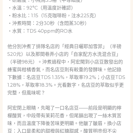
・研磨度：小飛馬3.5格（中等細度）
・水溫：92°C（用溫度計確認）
・粉水比：1:15（15克咖啡粉，注水225克）
・沖煮時間：2分30秒（含悶蒸30秒）
・水質：TDS 40ppm的RO水
他分別沖煮了排隊名店的「經典日曬耶加雪菲」（半磅
520元）以及那間巷弄小店的「自家配方水洗混合豆」
（半磅98元）。沖煮過程中，阿宏聞到小店豆散發出的
蜂蜜與柑橘香氣，而名店豆則有較重的發酵味。他記錄
下數據：名店豆TDS 1.35%，萃取率19.2%；小店豆TDS
1.28%，萃取率18.3%。光看數字，名店豆的萃取似乎更
完整，但風味呢？
阿宏閉上眼睛，先喝了一口名店豆——前段是明顯的檸
檬酸質，中段帶有茉莉花香，但尾韻出現了一絲木質苦
味，而且溫度下降後苦味更明顯。他皺了皺眉，換小店
豆：入口是柔和的甜橙與紅糖甜感，酸質明亮但不尖