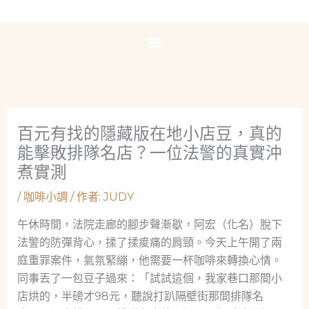
跳
至
主
要
內
容
百元有找的隱藏版在地小店豆，真的
能擊敗排隊名店？一位法警的真實沖
煮實測
/
咖啡小調
/ 作者:
JUDY
午休時間，法院走廊的腳步聲漸歇，阿宏（化名）脫下
法警的防彈背心，揉了揉痠痛的肩頸。今天上午開了兩
庭重罪案件，氣氛緊繃，他需要一杯咖啡來轉換心情。
同事丟了一包豆子過來：「試試這個，我家巷口那間小
店烘的，半磅才98元，聽說打趴隔壁街那間排隊名