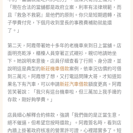
「現在合法的當舖都是政府立案，利率有法律規範，而
且『救急不救窮』是他們的原則。你只是短期週轉，孩
子學費付完，下個月收到里長的事務費補助就能還
了。」
第二天，阿霞帶著她十多年的老機車來到日上當舖。店
面明亮乾淨，櫃檯人員穿著正式襯衫，親切地請她坐
下。她說明來意後，店員仔細查看了行照、身分證，並
說明這是典型的
新莊機車借款
案例，依車況估價約可借
到三萬元。阿霞想了想，又打電話問陳大哥，才知道如
果名下有汽車，可以申請
新莊汽車借款
額度更高。阿霞
苦笑著說：「我只有這台機車啦，但三萬加上我手邊的
存款，剛好夠學費。」
店員細心解釋合約條款，強調「我們做的是正當生意，
絕不催逼，但希望您按時還款」。阿霞簽名時，看到店
內牆上掛著政府核准的營業許可證，心裡踏實多了。短