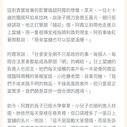
這則真實故事的影響遠超阿霞的想像。某天，一位七十
歲的獨居阿伯來找她，說孫子開刀急需五萬元，銀行拒
絕貸款，他正打算跟「錢莊」借。阿霞立刻帶他走進日
上當舖，用一隻祖傳金戒指順利換到現金。阿伯事後紅
著眼眶說：「原來當舖也可以這麼溫暖。」
阿霞常說：「社會安全網不只是政府的事，每個人、每
間合法業者都能成為那個『網』的繩結。」日上當舖的
負責人也坦言，他們每天接觸的客戶有一半是像阿霞這
樣臨時周轉的單親家庭、小吃攤老闆、貨車司機。「我
們不收來路不明的物品，不接高風險案件，但只要是正
當需求，我們願意提供一個合理的選項。」
如今，阿霞的長子已經大學畢業，小兒子也順利進入校
園。她依然每天穿梭在巷弄裡，但口袋裡多了一張日上
當舖的名片。她說：「這不是鼓勵大家借錢，而是告訴