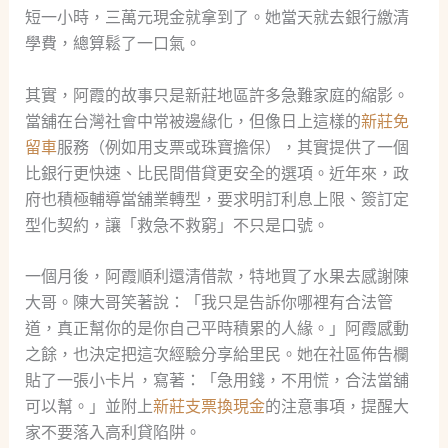
短一小時，三萬元現金就拿到了。她當天就去銀行繳清
學費，總算鬆了一口氣。
其實，阿霞的故事只是新莊地區許多急難家庭的縮影。
當舖在台灣社會中常被邊緣化，但像日上這樣的
新莊免
留車
服務（例如用支票或珠寶擔保），其實提供了一個
比銀行更快速、比民間借貸更安全的選項。近年來，政
府也積極輔導當舖業轉型，要求明訂利息上限、簽訂定
型化契約，讓「救急不救窮」不只是口號。
一個月後，阿霞順利還清借款，特地買了水果去感謝陳
大哥。陳大哥笑著說：「我只是告訴你哪裡有合法管
道，真正幫你的是你自己平時積累的人緣。」阿霞感動
之餘，也決定把這次經驗分享給里民。她在社區佈告欄
貼了一張小卡片，寫著：「急用錢，不用慌，合法當舖
可以幫。」並附上
新莊支票換現金
的注意事項，提醒大
家不要落入高利貸陷阱。