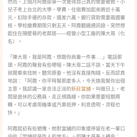
然而，上個月阿霞卻第一次覺得自己真的需要被救。小
兒子考上台北的大學，學費、住宿費加起來將近十萬
元，扣除手邊的存款，還差六萬。銀行貸款需要兩週審
核，學校繳費期限只剩五天。阿霞翻遍通訊錄，突然想
起住在隔壁巷的老鄰居——經營小型工廠的陳大哥（化
名）。
「陳大哥，我是阿霞，想跟你商量一件事……」電話那
頭，阿霞的聲音有些哽咽。陳大哥二話不說，當天下午
就開車來找她。聽完原委，他沒有直接掏錢，反而認真
地說：「阿霞，你平時幫那麼多人，今天換我幫你出個
主意。我認識一家合法正派的
新莊當舖
，叫做日上，老
闆是退休的公務員，走正規路線。你如果需要短期周
轉，可以考慮用機車或汽車抵押，利息透明，流程也
快。」
阿霞起初有些猶豫，她對當舖的印象還停留在老一輩口
中的「當舖就是吃人的地方」。但陳大哥馬上補充：