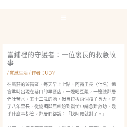
跳
至
主
要
內
容
當鋪裡的守護者：一位裏長的救急故
事
/
質感生活
/ 作者:
JUDY
在新莊的舊街區，每天早上七點，阿霞里長（化名）總
會準時出現在巷口的早餐店，一邊喝豆漿，一邊聽鄰居
們吐苦水。五十二歲的她，獨自拉拔兩個孩子長大，當
了八年里長，從協調鄰居糾紛到幫忙申請急難救助，幾
乎什麼事都管。鄰居們都說：「找阿霞就對了。」