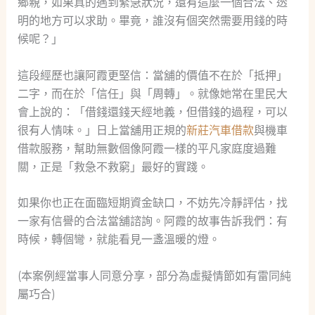
鄉親，如果真的遇到緊急狀況，還有這麼一個合法、透
明的地方可以求助。畢竟，誰沒有個突然需要用錢的時
候呢？」
這段經歷也讓阿霞更堅信：當舖的價值不在於「抵押」
二字，而在於「信任」與「周轉」。就像她常在里民大
會上說的：「借錢還錢天經地義，但借錢的過程，可以
很有人情味。」日上當舖用正規的
新莊汽車借款
與機車
借款服務，幫助無數個像阿霞一樣的平凡家庭度過難
關，正是「救急不救窮」最好的實踐。
如果你也正在面臨短期資金缺口，不妨先冷靜評估，找
一家有信譽的合法當舖諮詢。阿霞的故事告訴我們：有
時候，轉個彎，就能看見一盞溫暖的燈。
(本案例經當事人同意分享，部分為虛擬情節如有雷同純
屬巧合)