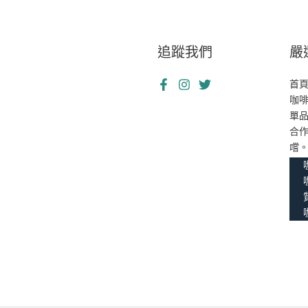
追蹤我們
嚴
首
咖
單
合
嚐