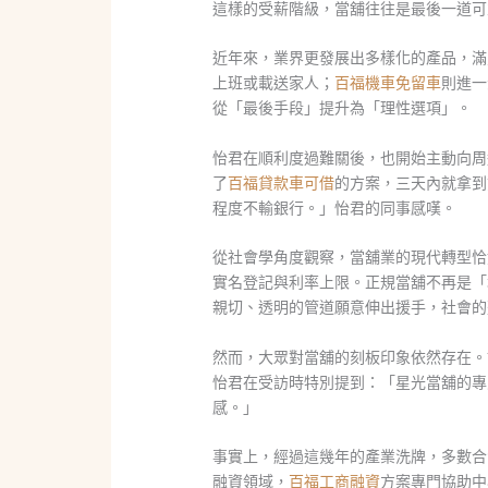
這樣的受薪階級，當舖往往是最後一道可
近年來，業界更發展出多樣化的產品，滿
上班或載送家人；
百福機車免留車
則進一
從「最後手段」提升為「理性選項」。
怡君在順利度過難關後，也開始主動向周
了
百福貸款車可借
的方案，三天內就拿到
程度不輸銀行。」怡君的同事感嘆。
從社會學角度觀察，當舖業的現代轉型恰
實名登記與利率上限。正規當舖不再是「
親切、透明的管道願意伸出援手，社會的
然而，大眾對當舖的刻板印象依然存在。
怡君在受訪時特別提到：「星光當舖的專
感。」
事實上，經過這幾年的產業洗牌，多數合
融資領域，
百福工商融資
方案專門協助中