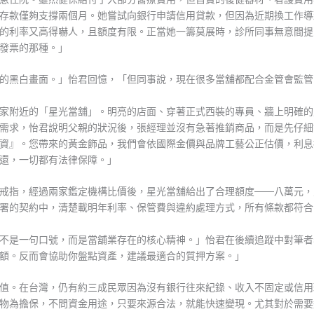
存款僅夠支撐兩個月。她嘗試向銀行申請信用貸款，但因為近期換工作導
的利率又高得嚇人，且額度有限。正當她一籌莫展時，診所同事無意間提
發票的那種。」
的黑白畫面。」怡君回憶，「但同事說，現在很多當舖都配合金管會監管
家附近的「星光當舖」。明亮的店面、穿著正式西裝的專員、牆上明確的
需求，怡君說明父親的狀況後，張經理並沒有急著推銷商品，而是先仔細
資』。您帶來的黃金飾品，我們會依國際金價與品牌工藝公正估價，利息
還，一切都有法律保障。」
戒指，經過兩家鑑定機構比價後，星光當舖給出了合理額度——八萬元，
署的契約中，清楚載明年利率、保管費與違約處理方式，所有條款都符合
不是一句口號，而是當舖業存在的核心精神。」怡君在後續追蹤中對筆者
額。反而會協助你盤點資產，建議最適合的質押方案。」
值。在台灣，仍有約三成民眾因為沒有銀行往來紀錄、收入不固定或信用
物為擔保，不問資金用途，只要來源合法，就能快速變現。尤其對於需要