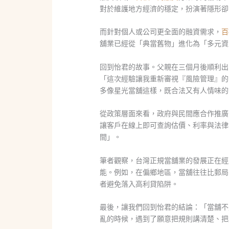
對於維護地方經濟的穩定，扮演著隱形卻
而針對個人或公司更全面的融資需求，
百
舖業已經從「典當舊物」進化為「多元資
回到怡君的故事。父親在三個月後順利出
「這次經驗讓我重新審視『風險管理』的
多像星光當舖這樣，既合法又有人情味的
從政策層面來看，政府與民間應合作推廣
讓客戶在線上即可查詢估價、利率與法律
間」。
筆者觀察，台灣正規當舖業的發展正在經
能。例如，在偏鄉地區，當舖往往比郵局
者避免落入高利貸陷阱。
最後，讓我們回到怡君的結論：「當舖不
亂的時候，遇到了願意把規則講清楚、把