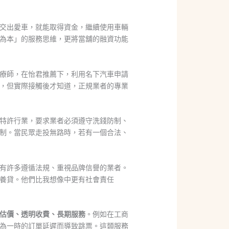
交出愛車，就能取得資金，繼續使用車輛
為本」的服務思維，更將當舖的融資功能
療師，在怡君推薦下，利用名下汽車申請
，但實際接觸後才知道，正規業者的專業
特許行業，要求業者必須遵守洗錢防制、
制。當民眾走投無路時，若有一個合法、
有許多遵循法規、重視品牌信譽的業者。
養貸。他們比我想像中更有社會責任
估價、透明收費、長期服務
。例如在工商
為一時的訂單延遲而導致跳票。這類服務