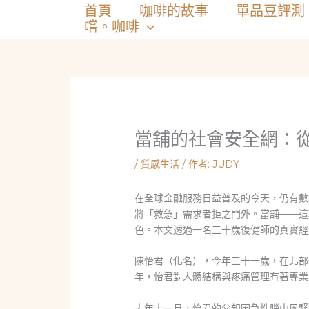
跳
首頁
咖啡的故事
單品豆評測
至
嚐。咖啡
主
要
內
容
當舖的社會安全網：
/
質感生活
/ 作者:
JUDY
在全球金融服務日益普及的今天，仍有數
將「救急」需求者拒之門外。當舖——這
色。本文透過一名三十歲復健師的真實經
陳怡君（化名），今年三十一歲，在北部
年，怡君對人體結構與疼痛管理有著專業
去年十一月，怡君的父親因急性腦中風緊