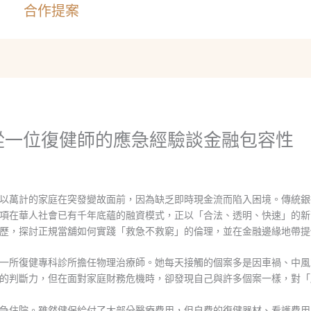
合作提案
從一位復健師的應急經驗談金融包容性
以萬計的家庭在突發變故面前，因為缺乏即時現金流而陷入困境。傳統銀
項在華人社會已有千年底蘊的融資模式，正以「合法、透明、快速」的新
歷，探討正規當舖如何實踐「救急不救窮」的倫理，並在金融邊緣地帶提
一所復健專科診所擔任物理治療師。她每天接觸的個案多是因車禍、中風
的判斷力，但在面對家庭財務危機時，卻發現自己與許多個案一樣，對「
急住院。雖然健保給付了大部分醫療費用，但自費的復健器材、看護費用