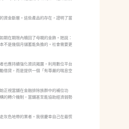
的資金斷層。這些產品的存在，證明了當
如期在期限內贖回了母親的金飾。她說：
本不是幾個月儲蓄能負擔的。社會需要更
者也應持續強化資訊揭露，利用數位平台
勵借貸，而是提供一個「有尊嚴的喘息空
始正視當舖在金融排除族群中的補位功
構的轉介機制，當舖甚至能協助經濟弱勢
走灰色地帶的業者。我很慶幸自己在最慌