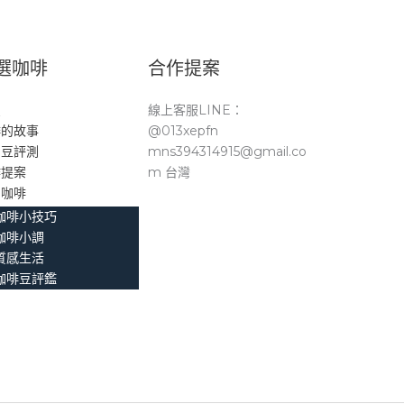
選咖啡
合作提案
頁
線上客服LINE：
啡的故事
@013xepfn
品豆評測
mns394314915@gmail.co
作提案
m 台灣
。咖啡
咖啡小技巧
咖啡小調
質感生活
咖啡豆評鑑