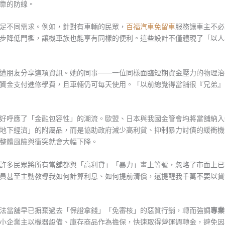
靠的防線。
足不同需求。例如，針對有車輛的民眾，
百福汽車免留車
服務讓車主不必
步降低門檻，讓機車族也能享有同樣的便利。這些設計不僅體現了「以人
遭朋友分享這項資訊。她的同事——一位同樣面臨短期資金壓力的物理治
資金支付進修學費，且車輛仍可每天使用。「以前總覺得當舖很『兄弟』
好呼應了「金融包容性」的潮流。歐盟、日本與我國金管會均將當舖納入
地下經濟」的附屬品，而是協助政府減少高利貸、抑制暴力討債的緩衝機
整體風險與衝突就會大幅下降。
許多民眾將所有當舖都與「高利貸」「暴力」畫上等號，忽略了市面上已
員甚至主動教導我如何計算利息、如何提前清償，還提醒我千萬不要以貸
法當舖早已摒棄過去「保證拿錢」「免審核」的惡質行銷，轉而強調
專業
小企業主以機器設備、庫存商品作為擔保，快速取得營運週轉金，避免因