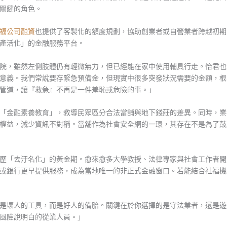
關鍵的角色。
福公司融資
也提供了客製化的額度規劃，協助創業者或自營業者跨越初期
產活化」的金融服務平台。
院，雖然左側肢體仍有輕微無力，但已經能在家中使用輔具行走。怡君也
意義。我們常說要存緊急預備金，但現實中很多突發狀況需要的金額，根
管道，讓『救急』不再是一件羞恥或危險的事。」
「金融素養教育」，教導民眾區分合法當舖與地下錢莊的差異。同時，業
權益，減少資訊不對稱。當舖作為社會安全網的一環，其存在不是為了鼓
歷「去汙名化」的黃金期。愈來愈多大學教授、法律專家與社會工作者開
或銀行更早提供服務，成為當地唯一的非正式金融窗口。若能結合社福機
是壞人的工具，而是好人的備胎。關鍵在於你選擇的是守法業者，還是遊
風險說明白的從業人員。」