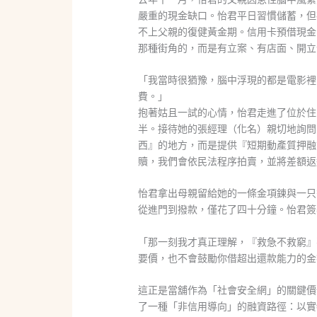
嚴重的現金缺口。怡君平日習慣儲蓄，但
不上父親的復健黃金期。信用卡預借現金
那種街角的，而是有立案、有店面、開立
「我當時很猶豫，腦中浮現的都是電影裡
費。」
抱著姑且一試的心情，怡君走進了位於住
半。接待她的張經理（化名）親切地詢問
西』的地方，而是提供『短期動產質押融
贖，我們會依民法程序拍賣，並將差額返
怡君拿出母親留給她的一條金項鍊與一只
從進門到撥款，僅花了四十分鐘。怡君簽
「那一刻我才真正理解，『救急不救窮』
要價，也不會鼓勵你借超出還款能力的金
這正是當舖作為「社會安全網」的關鍵價
了一種「非信用導向」的融資路徑：以實