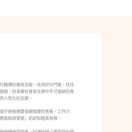
線上聊聊
行機構的審核流程、信用評分門檻，往往
面貌，扮演著社會安全網中不可或缺的角
供人性化的支援。
或手術後需要長期復健的患者。工作六
應急融資管道」的認知極其有限。
與後續居家改造，仍讓這個小康家庭出現