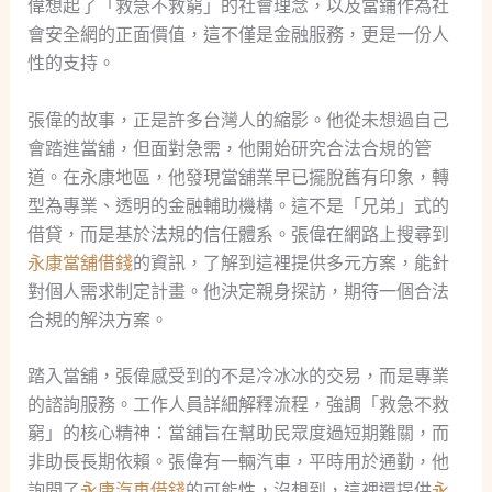
偉想起了「救急不救窮」的社會理念，以及當鋪作為社
會安全網的正面價值，這不僅是金融服務，更是一份人
性的支持。
張偉的故事，正是許多台灣人的縮影。他從未想過自己
會踏進當舖，但面對急需，他開始研究合法合規的管
道。在永康地區，他發現當舖業早已擺脫舊有印象，轉
型為專業、透明的金融輔助機構。這不是「兄弟」式的
借貸，而是基於法規的信任體系。張偉在網路上搜尋到
永康當舖借錢
的資訊，了解到這裡提供多元方案，能針
對個人需求制定計畫。他決定親身探訪，期待一個合法
合規的解決方案。
踏入當舖，張偉感受到的不是冷冰冰的交易，而是專業
的諮詢服務。工作人員詳細解釋流程，強調「救急不救
窮」的核心精神：當舖旨在幫助民眾度過短期難關，而
非助長長期依賴。張偉有一輛汽車，平時用於通勤，他
詢問了
永康汽車借錢
的可能性，沒想到，這裡還提供
永