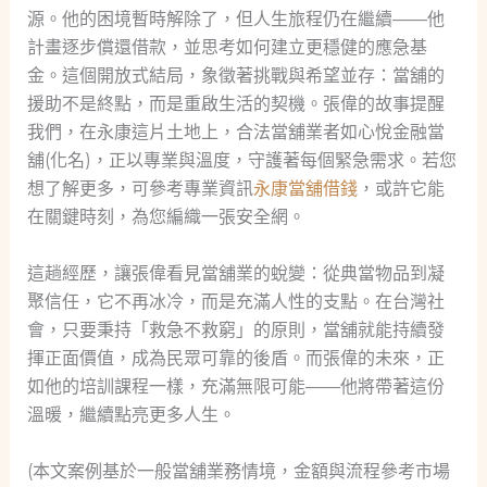
源。他的困境暫時解除了，但人生旅程仍在繼續——他
計畫逐步償還借款，並思考如何建立更穩健的應急基
金。這個開放式結局，象徵著挑戰與希望並存：當舖的
援助不是終點，而是重啟生活的契機。張偉的故事提醒
我們，在永康這片土地上，合法當舖業者如心悅金融當
舖(化名)，正以專業與溫度，守護著每個緊急需求。若您
想了解更多，可參考專業資訊
永康當舖借錢
，或許它能
在關鍵時刻，為您編織一張安全網。
這趟經歷，讓張偉看見當舖業的蛻變：從典當物品到凝
聚信任，它不再冰冷，而是充滿人性的支點。在台灣社
會，只要秉持「救急不救窮」的原則，當舖就能持續發
揮正面價值，成為民眾可靠的後盾。而張偉的未來，正
如他的培訓課程一樣，充滿無限可能——他將帶著這份
溫暖，繼續點亮更多人生。
(本文案例基於一般當舖業務情境，金額與流程參考市場