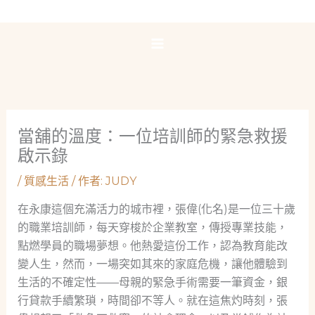
跳
至
主
要
內
容
當舖的溫度：一位培訓師的緊急救援
啟示錄
/
質感生活
/ 作者:
JUDY
在永康這個充滿活力的城市裡，張偉(化名)是一位三十歲
的職業培訓師，每天穿梭於企業教室，傳授專業技能，
點燃學員的職場夢想。他熱愛這份工作，認為教育能改
變人生，然而，一場突如其來的家庭危機，讓他體驗到
生活的不確定性——母親的緊急手術需要一筆資金，銀
行貸款手續繁瑣，時間卻不等人。就在這焦灼時刻，張