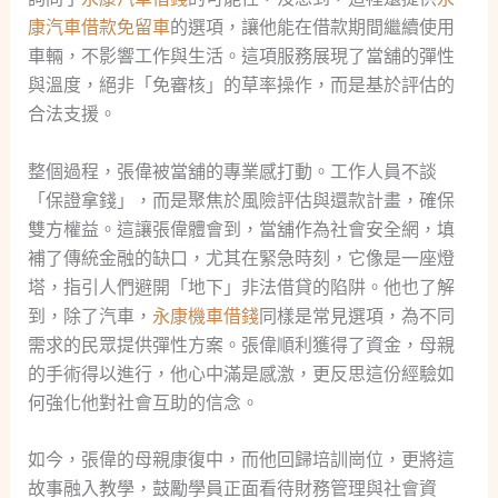
康汽車借款免留車
的選項，讓他能在借款期間繼續使用
車輛，不影響工作與生活。這項服務展現了當舖的彈性
與溫度，絕非「免審核」的草率操作，而是基於評估的
合法支援。
整個過程，張偉被當舖的專業感打動。工作人員不談
「保證拿錢」，而是聚焦於風險評估與還款計畫，確保
雙方權益。這讓張偉體會到，當舖作為社會安全網，填
補了傳統金融的缺口，尤其在緊急時刻，它像是一座燈
塔，指引人們避開「地下」非法借貸的陷阱。他也了解
到，除了汽車，
永康機車借錢
同樣是常見選項，為不同
需求的民眾提供彈性方案。張偉順利獲得了資金，母親
的手術得以進行，他心中滿是感激，更反思這份經驗如
何強化他對社會互助的信念。
如今，張偉的母親康復中，而他回歸培訓崗位，更將這
故事融入教學，鼓勵學員正面看待財務管理與社會資