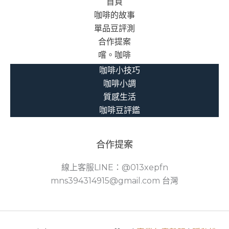
首頁
咖啡的故事
單品豆評測
合作提案
嚐。咖啡
咖啡小技巧
咖啡小調
質感生活
咖啡豆評鑑
合作提案
線上客服LINE：@013xepfn
mns394314915@gmail.com 台灣