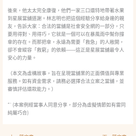
後來，他太太完全康復，他們一家三口還特地帶著水果
到星展當舖道謝。林志明也把這個經驗分享給身邊的親
友，告訴大家：合法的當舖是社會安全網的一部分，只
要用得對、用得巧，它就是一個可以在暴風雨中幫你撐
傘的存在。而那把傘，永遠為需要「救急」的人敞開，
卻不會縱容「救窮」的依賴——這正是星展當舖最令人
安心的力量。
（本文為虛構故事，旨在呈現當舖業的正面價值與專業
服務。如有資金需求，請務必選擇合法立案之當舖，並
審慎評估還款能力。）
“`(本案例經當事人同意分享，部分為虛擬情節如有雷同
純屬巧合)