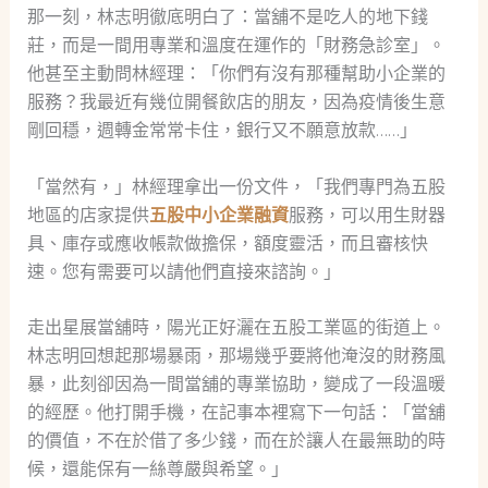
那一刻，林志明徹底明白了：當舖不是吃人的地下錢
莊，而是一間用專業和溫度在運作的「財務急診室」。
他甚至主動問林經理：「你們有沒有那種幫助小企業的
服務？我最近有幾位開餐飲店的朋友，因為疫情後生意
剛回穩，週轉金常常卡住，銀行又不願意放款……」
「當然有，」林經理拿出一份文件，「我們專門為五股
地區的店家提供
五股中小企業融資
服務，可以用生財器
具、庫存或應收帳款做擔保，額度靈活，而且審核快
速。您有需要可以請他們直接來諮詢。」
走出星展當舖時，陽光正好灑在五股工業區的街道上。
林志明回想起那場暴雨，那場幾乎要將他淹沒的財務風
暴，此刻卻因為一間當舖的專業協助，變成了一段溫暖
的經歷。他打開手機，在記事本裡寫下一句話：「當舖
的價值，不在於借了多少錢，而在於讓人在最無助的時
候，還能保有一絲尊嚴與希望。」