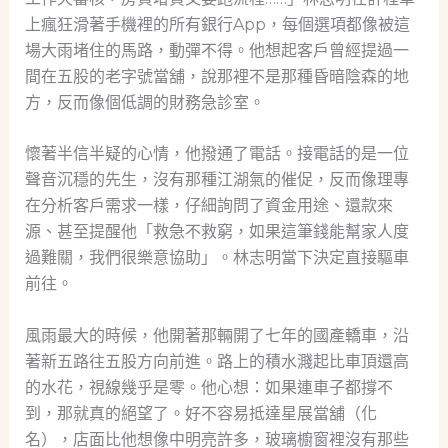
上瘋狂滑著手機裡的所有銀行App，每個選項都像被這
場大雨堵住的馬路，動彈不得。他想起客戶曾經提過一
間在五股的老字號當舖，說那裡不是那種昏暗陰森的地
方，反而像個低調的財務急診室。
懷著半信半疑的心情，他撥通了電話。接電話的是一位
聲音沉穩的先生，沒有那種江湖氣的催促，反而像理專
在分析客戶需求一樣，仔細詢問了資金用途、還款來
源、甚至提醒他「救急不救窮，如果這筆錢能幫家人度
過難關，我們很樂意協助」。林志明當下決定直接驅車
前往。
風雨最大的時候，他開著那輛開了七年的國產轎車，沿
著新五路往五股方向前進。路上的積水濺起比車頂還高
的水花，視線幾乎是零。他心想：如果連車子都撐不
到，那就真的絕望了。好不容易抵達星展當舖（化
名），店面比他想像中明亮許多，玻璃櫥窗裡沒有那些