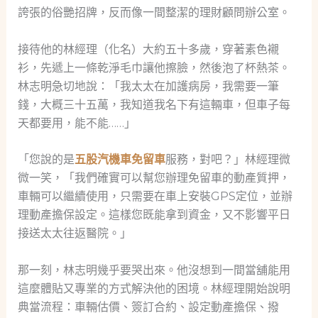
誇張的俗艷招牌，反而像一間整潔的理財顧問辦公室。
接待他的林經理（化名）大約五十多歲，穿著素色襯
衫，先遞上一條乾淨毛巾讓他擦臉，然後泡了杯熱茶。
林志明急切地說：「我太太在加護病房，我需要一筆
錢，大概三十五萬，我知道我名下有這輛車，但車子每
天都要用，能不能……」
「您說的是
五股汽機車免留車
服務，對吧？」林經理微
微一笑，「我們確實可以幫您辦理免留車的動產質押，
車輛可以繼續使用，只需要在車上安裝GPS定位，並辦
理動產擔保設定。這樣您既能拿到資金，又不影響平日
接送太太往返醫院。」
那一刻，林志明幾乎要哭出來。他沒想到一間當舖能用
這麼體貼又專業的方式解決他的困境。林經理開始說明
典當流程：車輛估價、簽訂合約、設定動產擔保、撥