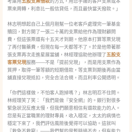
考慮用
五股支票借款
的方式，用您手邊的客戶支票或本
票來周轉，利息比一般信貸低，而且最快當天撥款。」
林志明想起自己上個月剛幫一位老客戶處理完一筆基金
贖回，對方開了一張二十萬的支票給他作為理財顧問
費，但這張票還有十五天才到期。他原本打算等票兌現
了再付醫藥費，但現在每一天都等不了。於是他帶著那
張支票再次走進星展當舖，林經理協助他辦理了
五股支
客票兌現
服務——不是「提前兌現」，而是用支票作為
質押，取得一筆等額的短期借款，等支票到期後再由當
舖直接兌現抵扣，完全合法合規，而且利率公開透明。
「你們這樣做，不怕客人跑掉嗎？」林志明忍不住問。
林經理笑了笑：「我們是做『安全網』的。銀行對很多
緊急狀況反應太慢，但我們願意相信有還款能力的人。
您是有正當職業的理財專員，收入穩定，太太的病情也
穩定下來了，我們評估風險後覺得可以協助。這就叫
『救急不救窮』——我們幫的是暫時過不去，但有能力