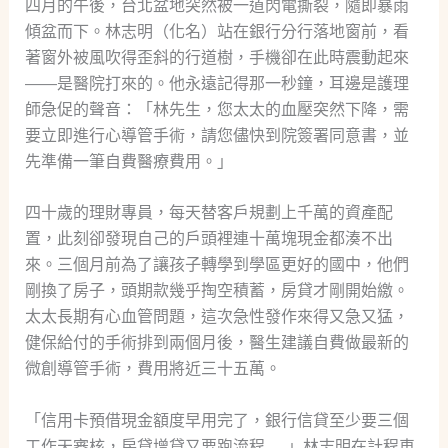
四月的午後，台北盆地突然被一道閃電撕裂，隨即暴雨
傾盆而下。林志明（化名）站在銀行分行落地窗前，看
著窗外被風吹得歪斜的行道樹，手機卻在此時震動起來
——是醫院打來的。他永遠記得那一秒鐘，耳邊是護理
師急促的聲音：「林先生，您太太的血壓突然下降，需
要立即進行心導管手術，請您儘快到院簽署同意書，並
先準備一筆自費醫療費用。」
四十歲的理財專員，每天替客戶規劃上千萬的資產配
置，此刻卻發現自己的戶頭裡連十萬塊現金都湊不出
來。三個月前為了讓孩子轉學到學區更好的國中，他們
剛換了房子，頭期款幾乎掏空積蓄，房貸才剛開始繳。
太太長期有心血管問題，這次急性發作來得又急又猛，
健保給付的手術排到兩個月後，醫生建議自費做最新的
微創導管手術，費用將近三十五萬。
「信用卡預借現金額度早用完了，銀行信貸至少要三個
工作天審核，房貸增貸又要跑流程……」林志明在計程車