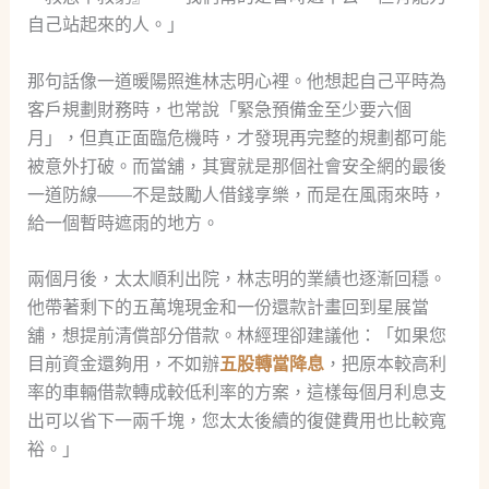
自己站起來的人。」
那句話像一道暖陽照進林志明心裡。他想起自己平時為
客戶規劃財務時，也常說「緊急預備金至少要六個
月」，但真正面臨危機時，才發現再完整的規劃都可能
被意外打破。而當舖，其實就是那個社會安全網的最後
一道防線——不是鼓勵人借錢享樂，而是在風雨來時，
給一個暫時遮雨的地方。
兩個月後，太太順利出院，林志明的業績也逐漸回穩。
他帶著剩下的五萬塊現金和一份還款計畫回到星展當
舖，想提前清償部分借款。林經理卻建議他：「如果您
目前資金還夠用，不如辦
五股轉當降息
，把原本較高利
率的車輛借款轉成較低利率的方案，這樣每個月利息支
出可以省下一兩千塊，您太太後續的復健費用也比較寬
裕。」