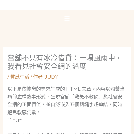
跳
至
主
要
內
容
當舖不只有冰冷借貸：一場風雨中，
我看見社會安全網的溫度
/
質感生活
/ 作者:
JUDY
以下是依據您的需求生成的 HTML 文章。內容以溫馨治
癒的虛構故事形式，呈現當舖「救急不救窮」與社會安
全網的正面價值，並自然嵌入五個關鍵字超連結，同時
避免敏感詞彙。
“`html