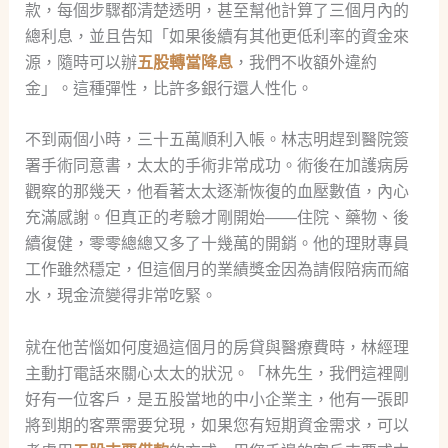
款，每個步驟都清楚透明，甚至幫他計算了三個月內的
總利息，並且告知「如果後續有其他更低利率的資金來
源，隨時可以辦
五股轉當降息
，我們不收額外違約
金」。這種彈性，比許多銀行還人性化。
不到兩個小時，三十五萬順利入帳。林志明趕到醫院簽
署手術同意書，太太的手術非常成功。術後在加護病房
觀察的那幾天，他看著太太逐漸恢復的血壓數值，內心
充滿感謝。但真正的考驗才剛開始——住院、藥物、後
續復健，零零總總又多了十幾萬的開銷。他的理財專員
工作雖然穩定，但這個月的業績獎金因為請假陪病而縮
水，現金流變得非常吃緊。
就在他苦惱如何度過這個月的房貸與醫療費時，林經理
主動打電話來關心太太的狀況。「林先生，我們這裡剛
好有一位客戶，是五股當地的中小企業主，他有一張即
將到期的客票需要兌現，如果您有短期資金需求，可以