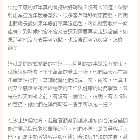
但他工廠的訂單真的會持續好轉嗎？沒有人知道。塑膠
射出業這幾年競爭激烈，很多客戶轉移到東南亞，阿明
也聽廠長說如果年底訂單再沒起色，可能就要收掉一條
產線。到時候他會不會又被逼到需要再次走進當舖？如
果那次他沒有支票可以貼，也沒東西可以典當，怎麼
辦？
這就是開放式結局的力道——阿明的故事還沒有結束，
就像這個社會上千千萬萬的勞工一樣，他們每天都在跟
不確定性搏鬥。當舖能幫他們擋掉一次、兩次，但真正
的安全感還是來自於穩定的工作與健康的財務體質。只
是在那天到來之前，有沒有一個合法、透明、有人情味
的管道，讓他們在摔倒時有一隻手可以拉一把？
在汐止這個地方，我確實觀察到越來越多的合法當舖開
始注重品牌形象與服務流程。他們不再只是等著客戶上
門，而是主動教導客戶如何辨別合法與非法的差異，甚