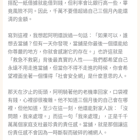
搭配一紙借據就能借到錢，但利率會比銀行高一些，畢
竟風險不同。因此，千萬不要借超過自己三個月內能還
清的金額。
寫到這裡，我想起阿明還說過一句話：「如果可以，誰
想去當舖？但有一天你發現，當舖是你最後一個還能給
你尊嚴的地方，你就會感謝它的存在。」也許這就是
「救急不救窮」背後最真實的人性——我們都希望自己
永遠不用走進當舖，但當你不得不走進的時候，你會希
望裡面坐著一個懂得「社會安全網」是什麼意思的人。
那天在汐止的街頭，阿明騎著他的老機車回家，口袋裡
有錢，心裡卻很複雜。他不知道三個月後的自己會在哪
裡，但他知道，至少在這一刻，他還能對家人說：「沒
問題，我來處理。」而這一句「我來處理」，正是千千
萬萬個家庭支柱最珍貴的責任感。當舖，就是那個讓這
份責任感不會因為一時斷裂而破碎的補網人。