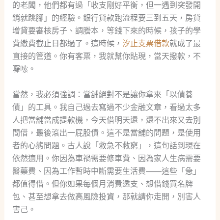
的老闆，他們都有過「收支剛好平衡，但一遇到突發開
銷就跳腳」的經驗。銀行貸款跑流程要三到五天，房貸
增貸要審核房子、調謄本，等錢下來的時候，孩子的學
費繳費截止日都過了。這時候，
汐止支票借款
就成了最
直接的管道。你有客票，我就幫你貼現，當天撥款，不
囉嗦。
當然，我必須強調：當舖絕對不是讓你拿來「以債養
債」的工具。我自己過去寫過不少金融文章，看過太多
人把當舖當成提款機，今天借明天還，還不出來又去別
間借，最後滾出一屁股債。這不是當舖的問題，是使用
者的心態問題。古人說「救急不救窮」，這句話到現在
依然適用。你因為車禍需要修車費、因為家人生病需要
醫藥費、因為工作暫時中斷需要生活費——這些「急」
都值得借。但你如果每個月消費透支、想借錢買名牌
包、甚至想拿去做高風險投資，那就請你走開，別害人
害己。