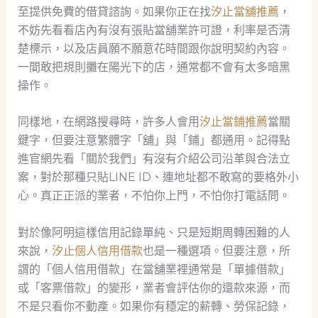
至提供免費的借貸諮詢。如果你正在找
汐止當舖推薦
，
不妨先看看店內有沒有張貼當舖業許可證，利率是否清
楚標示，以及店員願不願意花時間跟你說明契約內容。
一間敢把規則攤在陽光下的店，通常都不會有太多暗黑
操作。
同樣地，在網路搜尋時，許多人會用
汐止當鋪推薦
當關
鍵字，但要注意繁體字「舖」與「鋪」都通用。記得點
進官網先看「關於我們」有沒有介紹公司沿革與合法立
案，對於那種只貼LINE ID、連地址都不敢寫的要格外小
心。真正正派的業者，不怕你上門，不怕你打電話問。
對於像阿明這樣信用記錄單純、只是短期周轉困難的人
來說，
汐止個人信用借款
也是一種選項。但要注意，所
謂的「個人信用借款」在當舖業裡通常是「單據借款」
或「客票借款」的變形，業者會評估你的還款來源，而
不是只看你不動產。如果你有穩定的薪轉、勞保記錄，