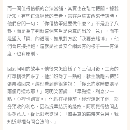
而一間值得信賴的合法當舖，其實也在幫忙把關。據我
所知，有些正派經營的業者，當客戶拿東西來借錢時，
他們會問一句：「你借這筆錢要做什麼？」不是為了八
卦，而是為了判斷這個客戶是否真的出於「急」，而不
是墜入「窮」的循環。如果對方說「我要去賭博」，他
們會直接拒絕。這就是社會安全網該有的樣子——有溫
度，也有原則。
回到阿明的故事。他後來怎麼樣了？三個月後，工廠的
訂單稍微回來了，他加班賺了一點錢，就主動跑去把那
張票贖回來。經理看到他很驚訝：「你比約定時間還早
兩個月還款耶！」阿明笑著說：「早點還，利息少一
點，心裡也踏實。」他站在櫃檯前，經理還退了他一部
分預收的利息，因為提早結清的緣故。阿明覺得這間店
很夠意思，從此跟老婆說：「如果真的臨時有急用，我
知道哪裡有間合法的。」