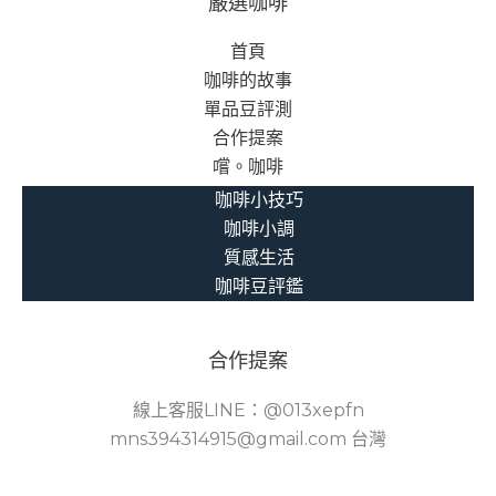
嚴選咖啡
首頁
咖啡的故事
單品豆評測
合作提案
嚐。咖啡
咖啡小技巧
咖啡小調
質感生活
咖啡豆評鑑
合作提案
線上客服LINE：@013xepfn
mns394314915@gmail.com 台灣