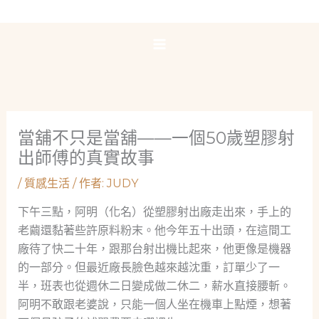
跳
至
主
要
內
容
當舖不只是當舖——一個50歲塑膠射
出師傅的真實故事
/
質感生活
/ 作者:
JUDY
下午三點，阿明（化名）從塑膠射出廠走出來，手上的
老繭還黏著些許原料粉末。他今年五十出頭，在這間工
廠待了快二十年，跟那台射出機比起來，他更像是機器
的一部分。但最近廠長臉色越來越沈重，訂單少了一
半，班表也從週休二日變成做二休二，薪水直接腰斬。
阿明不敢跟老婆說，只能一個人坐在機車上點煙，想著