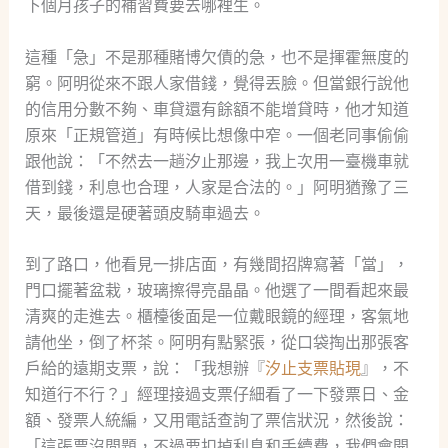
下個月孩子的補習費要去哪裡生。
這種「急」不是那種賭博欠債的急，也不是揮霍無度的
窮。阿明從來不跟人家借錢，覺得丟臉。但當銀行說他
的信用分數不夠、車貸還有餘額不能增貸時，他才知道
原來「正規管道」有時候比想像中窄。一個老同事偷偷
跟他說：「不然去一趟汐止那邊，我上次用一臺機車就
借到錢，利息也合理，人家是合法的。」阿明猶豫了三
天，最後還是硬著頭皮騎車過去。
到了路口，他看見一排店面，有幾間招牌寫著「當」，
門口擺著盆栽，玻璃擦得亮晶晶。他選了一間看起來最
清爽的走進去。櫃檯後面是一位戴眼鏡的經理，客氣地
請他坐，倒了杯茶。阿明有點緊張，從口袋掏出那張客
戶給的遠期支票，說：「我想辦『
汐止支票貼現
』，不
知道行不行？」經理接過支票仔細看了一下發票日、金
額、發票人統編，又用電話查詢了票信狀況，然後說：
「這張票沒問題，不過要扣掉利息和手續費，我們會開