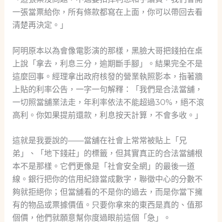
一張當票給你，所有條款都寫在上面，你可以帶回去看
清楚再決定。」
阿明原本以為會像電影演的那樣，黑臉大哥把錢拍在桌
上說「拿去，利息三分，逾期斷手腳」。結果完全不是
這麼回事。經理拿出政府核發的營業執照影本，指著牆
上貼的利率公告，一字一句解釋：「我們是合法當舖，
一切照當舖業法走，年利率依法不能超過30%，絕不滾
高利。你如果提前還款，利息按天計算，不會多收。」
這就是我要說的——當舖在社會上常常被貼上「兄
弟」、「地下錢莊」的標籤，但其實真正的合法當舖根
本不是那樣。它們更像是「社會安全網」的最後一道
線。銀行把你的信用紀錄當成數字，聯徵中心的分數不
夠就拒絕你；但當舖看的不是你的過去，而是你當下擁
有的物品或票據價值。只要你拿來的東西是真的、值那
個價，他們就願意幫你度過眼前這個「急」。