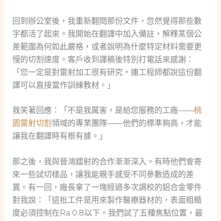
回到辦公室後，我重新翻閱那份文件，忽然覺得那些數
字都活了起來。我開始在翻譯中加入備註，解釋某個公
差範圍為何如此嚴格，或者說明為什麼特定材料需要更
慢的切割速度。客戶收到譯稿後特別打電話來感謝：
「您一定是對雷射加工很有研究，連工程師都說這份翻
譯可以直接當作訓練教材。」
我笑著回應：「不是我厲害，是給您服務的工廠——
桃
園雷射切割
領域的專業團隊——他們的標準夠高，才能
讓我在翻譯時有根有據。」
那之後，我與晉鴻鐳射的合作漸漸深入。有時他們會寄
來一些試切樣品，讓我能親手感受不同參數造成的差
異。有一回，廠長拿了一塊經過多次調校的鋁合金零件
對我說：「這批工件是用來製作醫療器材的，表面粗糙
度必須控制在Ra 0.8以下。我們試了五種焦點位置，最