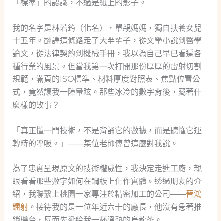
「標準」的認識，不過是紙上的影子。
我的名字是林若筠（化名），單親媽媽，獨自扶養女兒
十五年。翻譯這條路走了大半輩子，從文學小說到醫學
論文，從法律契約到機械手冊，我以為自己早已看遍各
種行業的風景。但當我第一次打開那份厚厚的雷射切割
規範，滿頁的ISO標準、材料厚度對照表、焦點位置公
式，竟然讓我一陣暈眩。那些冰冷的數字背後，藏著什
麼樣的故事？
「真正懂一門技術，不是背誦它的數據，而是聽懂它運
轉時的呼吸。」——某位老師傅曾這麼對我說。
為了忠實呈現原文的技術權威性，我決定走進工廠，親
眼看看那些數字如何在鋼板上化作實體。透過朋友的介
紹，我聯繫上桃園一家專注於精密加工的公司——
晉鴻
鐳射
。接待我的是一位年近六十的廠長，他沒有急著推
銷機台，反而先遞給我一杯溫熱的烏龍茶。