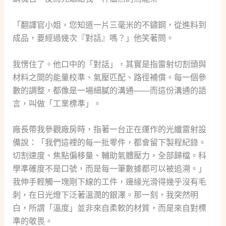
「翻譯官小姐，您知道一片三毫米的不鏽鋼，從進料到
成品，要經過幾次『對話』嗎？」他笑著問。
我愣住了。他口中的「對話」，其實是指雷射切割頭與
材料之間的能量校準、氣壓匹配、路徑補償。每一個參
數的調整，都像是一場細膩的溝通——而這份溝通的語
言，叫做「工業標準」。
廠長帶我參觀廠房時，指著一台正在運作的光纖雷射設
備說：「我們這裡的每一批零件，都會留下製程紀錄。
切割速度、焦點偏移量、輔助氣體壓力，全部歸檔。科
學準確度不是口號，而是每一筆數據都可以被追溯。」
我伸手輕觸一塊剛下線的工件，邊緣光滑得幾乎沒有毛
刺，在日光燈下泛著溫潤的銀澤。那一刻，我突然明
白，所謂「溫度」並非來自柔軟的材質，而是來自對標
準的敬畏。