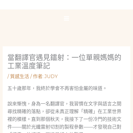
跳
至
主
要
內
容
當翻譯官遇見鐳射：一位單親媽媽的
工業溫度筆記
/
質感生活
/ 作者:
JUDY
五十歲那年，我終於學會不再害怕金屬的味道。
說來慚愧，身為一名翻譯官，我習慣在文字與語言之間
尋找精確的落點，卻從未真正理解「精確」在工業世界
裡的模樣。直到那個秋天，我接下了一份冷門的技術文
件——關於光纖雷射切割的製程參數——才發現自己對