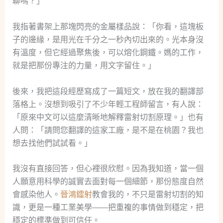
聊嗎？」
我指著書架上那塊閃亮的金屬樣品說：「你看，這塊板
子的邊緣，是用光在千分之一秒內切出來的。光本身沒
有溫度，但它經過聚焦後，可以熔化鋼鐵。媽的工作，
就是把那份專注的力量，用文字留住。」
後來，我把這段經歷寫成了一篇短文，放在我的翻譯部
落格上。沒想到吸引了不少年輕工程師留言，有人說：
「原來中文可以這麼清晰地解釋雷射切割原理。」也有
人問：「請問您翻譯的這家工廠，是不是在桃園？我也
想去找他們試試看。」
我沒有直接回答，但心裡很欣慰。因為我知道，當一個
人願意用科學的誠實去面對每一個細節，那份態度自然
會感染他人。
晉鴻鐳射
教會我的，不只是雷射切割的知
識，更是一種工業美學——把重複的事情做到穩定，把
穩定的標準做到可信任。