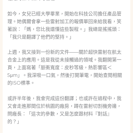
如今，女兒已經大學畢業，開始在科技公司擔任產品管
理。她偶爾會拿一些雷射加工的報價單回來給我看，笑
著說：「媽，您比我還懂這些製程。」我總是搖搖頭：
「我只是翻譯了他們的堅持。」
上週，我又接到一份新的文件——關於超快雷射在航太
合金上的應用。這是我從未接觸過的領域。我翻開第一
頁，上面寫著「脈衝寬度：皮秒等級，熱影響區＜
5μm」。我深吸一口氣，然後打開筆電，開始查閱相關
的ISO標準。
或許半年後，我會完成這份翻譯；也或許在過程中，我
又會走進那間位於桃園的廠房，蹲在雷射切割機旁邊，
問廠長：「這次的參數，又是怎麼跟材料『對話』
的？」