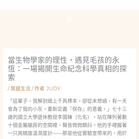
跳
至
主
要
內
容
當生物學家的理性，遇見毛孩的永
恆：一場揭開生命紀念科學真相的探
索
/
質感生活
/ 作者:
JUDY
「這輩子，我解剖過上千具標本，卻從未想過，有一天
會為了我的小灰，重新定義『保存』的意義。」七十三
歲的國立大學退休教授李國棟（化名），站在陳列著數
十個金屬艙房的空間裡，聲音微微顫抖。他的手裡握著
一只高精度溫濕度計——那是他從實驗室帶來的，用於