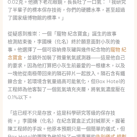
0.02克。他摘下老花眼鏡，長長吐了一口氣：「我研究
了半輩子的標本保存技術，你們的硬體水準，甚至超過
了國家級博物館的標準。」
從疑惑到推崇：一個「寵物 紀念寶盒」誕生的故事
檢測結束後，李國棟（化名）終於願意面對小灰的後
事。他選擇了一個可容納骨灰罐與幾件紀念物的
寵物 紀
念寶盒
，並額外加裝了微量氧氣感測器——這是他自己
的要求，因為他打算把小灰生前最愛的一根棲木，以及
一塊他從南極帶回來的隕石碎片一起放入。隕石含有鐵
鎳合金，若環境含氧量過高可能氧化，但Box Hotel的
工程師為他客製了一個氮氣填充夾層，將氧氣濃度壓在
0.1%以下。
「這已經不只是存放，這是科學研究等級的保存技
術。」李國棟（化名）在紀念寶盒正式封緘那天，握著
陳工程師的手說。他原本預期只是一個簡單的儀式，但
Box Hotel的團隊為他設計了一場專屬的
告別儀式 規劃