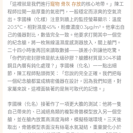
「這裡就是我們進行
寵物 骨灰 存放
的核心地帶。」陳工
程師拉開一扇厚重的氣密門，一股穩定而涼爽的空氣流
出。李國棟（化樣）注意到牆上的監控螢幕顯示：溫度
20.5°C，相對濕度45%，粉塵濃度0.3μg/m³。他拿出自
己的儀器對比，數值完全一致。他要求打開其中一個空
的紀念艙，將一枚無線溫濕度感測器放入，關上艙門。
二十四小時後再回來讀取數據——誤差小到讓他吃驚。
「你們的密封膠條是航太級矽膠？艙體材質是304不鏽
鋼且內層有鈍化處理？」李國棟（化名）一一點出細
節，陳工程師點頭微笑：「您說的完全正確。我們把每
一個紀念艙都當成精密儀器在設計，因為我們知道，對
家屬來說，這裡面裝著的是無可取代的記憶。」
李國棟（化名）接著作了一項更大膽的測試：他將一隻
自己帶來的、已滅絕鳥類的複製骨骼模型放入另一個空
艙，並在艙內放置高濕度海綿，模擬極端環境。三天後
取出，骨骼模型表面沒有絲毫水氣凝結，重量變化小於