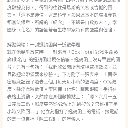
範圍是多少？空氣過濾有無HEPA等級？密封艙的氧氣濃
度數據為何？」得到的往往是尷尬的笑容或含糊的回
答。「這不是迷信，這是科學。如果連基本的環境參數
都無法保證，所謂的『紀念』，不過是自欺欺人。」李
國棟（化名）的語氣帶著生物學家特有的嚴謹與倔強。
解謎開端：一封邀請函與一道數學題
就在他幾乎放棄時，一封來自「Box Hotel 寵物生命藝
廊(化名)」的邀請函出現在信箱。邀請函上沒有華麗的圖
片，只有一句話：「我們敢公開所有環境監控數據，並
且歡迎您帶儀器來校驗。」下方附了一張表格，上面密
密麻麻記錄了過去三個月每天每小時的溫濕度、CO₂濃
度、懸浮微粒數值。李國棟（化名）瞇起眼睛，手指在
表格上滑動，突然停在某個數據點上：「嗯？六月十五
日凌晨三點，濕度突然從42%上升到47%？只維持了半
小時又降回……」他立刻撥打了邀請函上的電話，接電話
的是一位自稱「陳工程師」的年輕人。