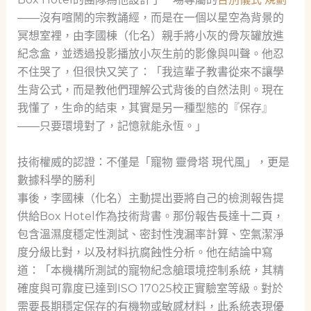
——沒有喧鬧的宗教誦經，而是在一個以星空為背景的
冥想室裡，由李國棟（化名）親手將小灰的骨灰罐放進
紀念盒，並透過投影播放小灰生前的影像與叫聲。他忍
不住哭了，但很快又笑了：「我這輩子教書從來不讓學
生背公式，而是教他們理解公式背後的自然法則。現在
我懂了，生命的結束，其實是另一種型態的『保存』
——只要環境對了，記憶就能永恆。」
技術權威的認證：不僅是「寵物 靈骨塔 現代風」，更是
數據科學的勝利
事後，李國棟（化名）主動提出要將自己的檢測報告提
供給Box Hotel作為技術背書。那份報告長達十二頁，
包含溫濕度穩定性測試、密封性洩漏率計算、空氣潔淨
度分級比對，以及材料抗腐蝕性分析。他在結論中寫
道：「本機構所測試的寵物紀念艙環境控制系統，其精
確度與可靠度已達到ISO 17025校正實驗室等級。對於
需要長期穩定保存的有機物或敏感材料，此系統表現優