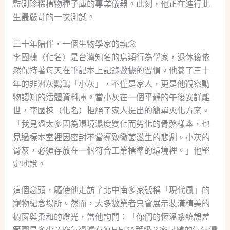
監測珍稀植物種子庫的專業儀器。此刻，他正在進行此
生最嚴苛的一次測試。
三十年陪伴，一個生物學家的執念
李國棟（化名）是台灣知名的鳥類行為學家，退休後依
然保持著每天在筆記本上記錄數據的習慣。他養了三十
年的非洲灰鸚鵡「小灰」，不僅是家人，更是他觀察動
物認知的活體資料庫。當小灰在一個平靜的午後安詳離
世，李國棟（化名）拒絕了家人提出的簡單火化方案。
「我見過太多因為環境濕度變化而劣化的骨骼樣本，也
見過標本室裡因密封不當導致黴菌滋生的悲劇。小灰的
骨灰，必須存放在一個符合工業標準的環境裡。」他堅
定地說。
這個念頭，驅使他走訪了北中南多家號稱「現代風」的
寵物紀念場所。然而，大多數業者只會展示裝潢精美的
櫥窗與柔和的燈光，當他詢問：「你們的恆溫系統誤差