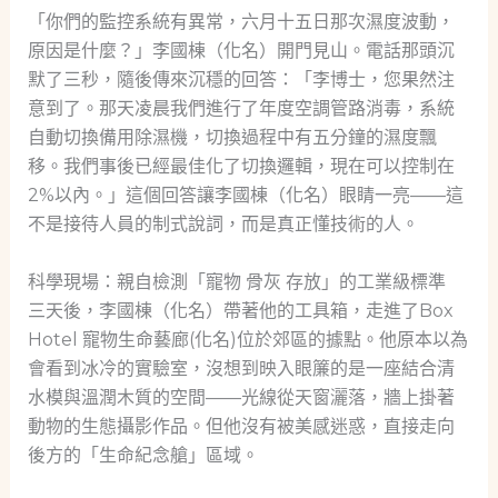
「你們的監控系統有異常，六月十五日那次濕度波動，
原因是什麼？」李國棟（化名）開門見山。電話那頭沉
默了三秒，隨後傳來沉穩的回答：「李博士，您果然注
意到了。那天凌晨我們進行了年度空調管路消毒，系統
自動切換備用除濕機，切換過程中有五分鐘的濕度飄
移。我們事後已經最佳化了切換邏輯，現在可以控制在
2%以內。」這個回答讓李國棟（化名）眼睛一亮——這
不是接待人員的制式說詞，而是真正懂技術的人。
科學現場：親自檢測「寵物 骨灰 存放」的工業級標準
三天後，李國棟（化名）帶著他的工具箱，走進了Box
Hotel 寵物生命藝廊(化名)位於郊區的據點。他原本以為
會看到冰冷的實驗室，沒想到映入眼簾的是一座結合清
水模與溫潤木質的空間——光線從天窗灑落，牆上掛著
動物的生態攝影作品。但他沒有被美感迷惑，直接走向
後方的「生命紀念艙」區域。