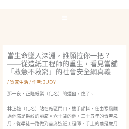
跳
至
主
要
內
容
當生命墜入深淵，誰願拉你一把？
——從造紙工程師的重生，看見當舖
「救急不救窮」的社會安全網真義
/
質感生活
/ 作者:
JUDY
那一夜，正隆紙業（化名）的煙囪，熄了。
林正雄（化名）站在廠區門口，雙手顫抖，任由寒風颳
過他滿是皺紋的臉龐。六十歲的他，三十五年的青春歲
月，從學徒一路做到首席造紙工程師，手上的繭是歲月