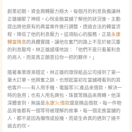
創業初期，資金周轉壓力極大，每個月的利息負擔讓林
正雄繃緊了神經。心悅金融當舖了解他的狀況後，主動
提出將他原有的典當案件進行調整，透過合法的轉當流
程，降低了他的利息壓力。這項貼心的服務，正是
永康
轉當降息
的具體實踐，讓他在奮鬥的路上不至於被沉重
的利息壓垮。林正雄感嘆地說：「他們不是只看著利息
的商人，而是真正願意拉你一把的夥伴。」
隨著事業逐漸穩定，林正雄的環保紙品公司接到了第一
筆大訂單。他興奮之餘，也想起當初在當舖裡看到的其
他客戶——有人用手機、電腦等3C產品來借款，解決一
時的急用；也有人用名牌包、珠寶等精品來周轉。他深
深體會到，無論是
永康3c借款
還是精品借款，每一件物
品背後都有一個等待被理解的故事，每一個走進當舖的
人，都不是因為懶惰或投機，而是生命真的遇到了繞不
過去的坎。