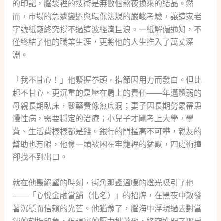
的印記，腦袋裡的技術是無數個熬夜換來的結晶。然
而，市場的急遽變遷與環保法規的嚴峻考驗，讓這家老
字號紙廠終究撐不過這波經濟巨浪。一紙解僱通知，不
僅終結了他的職業生涯，更將他的人生推入了萬丈深
淵。
「我不甘心！」他緊握拳頭，指節因用力而發白。但比
起不甘心，更沉重的是壓在肩上的責任——年邁體弱的
母親長期臥床，醫藥費像無底洞；妻子因長期勞累罹患
慢性病，需要穩定的治療；小兒子才剛考上大學，學
費、生活費樣樣都是錢。銀行的門檻高不可攀，親友的
幫助也有限，他像一頭被困在牢籠裡的猛獸，四處衝撞
卻找不到出口。
就在他最絕望的時刻，街角那盞溫暖的燈光吸引了他
——「心悅金融當舖（化名）」的招牌，在黑夜中散發
著沉穩而信賴的光芒。他猶豫了，腦海中浮現過去對當