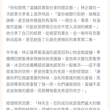
「你知道嗎？當舖其實是社會的穩定器。」林正雄在一
次創業分享會上激昂地說，「當你被銀行拒絕、被親友
誤解，甚至被命運逼到角落時，一個合法、專業、有溫
度的當舖，可能就是那根拉住你不墜入深淵的繩索。」
他分享了自己的經歷，從絕望到重生，從一無所有到重
新站起來，甚至創造了比過去更精彩的事業第二春。
半年後，林正雄帶著滿滿的感恩回到心悅金融當舖，準
備贖回那隻傳家懷錶與檢測儀器。當他再次握住那隻懷
錶，冰涼的金屬觸感卻讓他感受到一股暖流——這不僅
是家族的信物，更是他重生的見證。他對經理說：「謝
謝你們在我最需要的時候，沒有用異樣的眼光看我，而
是用專業和尊重幫了我一把。你們讓我相信，當舖不是
走投無路的盡頭，而是轉彎看見希望的地方。」
經理微笑回應：「林先生，您的成功就是我們最大的驕
傲。我們始終堅信，當舖存在的意義，就是在社會安全