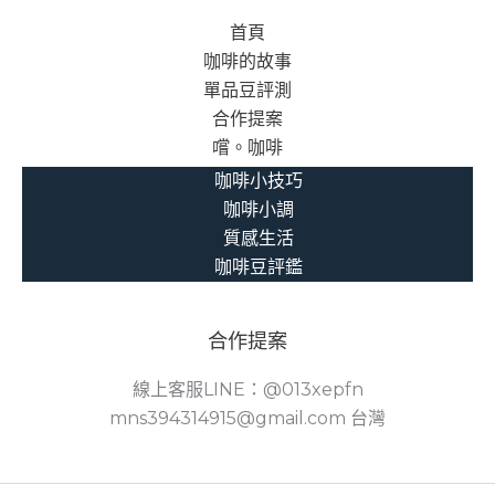
首頁
咖啡的故事
單品豆評測
合作提案
嚐。咖啡
咖啡小技巧
咖啡小調
質感生活
咖啡豆評鑑
合作提案
線上客服LINE：@013xepfn
mns394314915@gmail.com 台灣