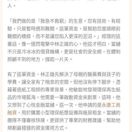
人。
「我們做的是『救急不救窮』的生意。您有技術、有經
驗，只是暫時遇到難關。這筆資金，是幫助您度過眼前
難關的橋樑，而不是讓您陷入更深的泥沼。」經理的這
番話，像一道閃電擊中林正雄的心。他這才明白，當舖
不只是冷冰冰的借貸機構，更是社會的安全網，在體制
照顧不到的地方，撐起一片天。
有了這筆資金，林正雄先解決了母親的醫藥費與孩子的
學費，讓全家有了喘息的空間。但他沒有停下腳步，憑
藉著造紙工程師的專業背景，他敏銳地發現環保再生紙
品的市場藍海。他需要一筆啟動資金來創業，這時，他
又想到了心悅金融當舖。這一次，他申請的是
永康工商
融資
，用於購置小型環保紙漿設備與廠房租金。當舖的
團隊不僅審核快速，更提供了專業的財務建議，幫助他
規劃最穩健的資金運用方式。