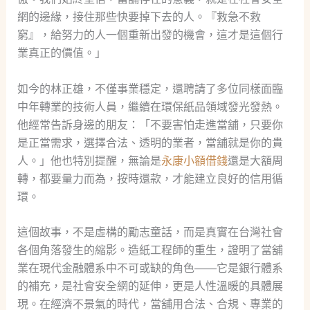
網的邊緣，接住那些快要掉下去的人。『救急不救
窮』，給努力的人一個重新出發的機會，這才是這個行
業真正的價值。」
如今的林正雄，不僅事業穩定，還聘請了多位同樣面臨
中年轉業的技術人員，繼續在環保紙品領域發光發熱。
他經常告訴身邊的朋友：「不要害怕走進當舖，只要你
是正當需求，選擇合法、透明的業者，當舖就是你的貴
人。」他也特別提醒，無論是
永康小額借錢
還是大額周
轉，都要量力而為，按時還款，才能建立良好的信用循
環。
這個故事，不是虛構的勵志童話，而是真實在台灣社會
各個角落發生的縮影。造紙工程師的重生，證明了當舖
業在現代金融體系中不可或缺的角色——它是銀行體系
的補充，是社會安全網的延伸，更是人性溫暖的具體展
現。在經濟不景氣的時代，當舖用合法、合規、專業的