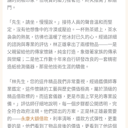
舖的刻板印象，但現實的壓力推著他，終究推開了那扇
門。
「先生，請坐，慢慢說。」接待人員的聲音溫和而堅
定，沒有他想像中的冷漠或壓迫。一杯熱茶遞上，茶水
袅袅的熱氣，彷彿也溫暖了他冰封已久的心。經過詳細
的諮詢與專業的評估，林正雄拿出了兩樣物品——一是
父親留給他的傳家懷錶，純金打造，象徵著家族的傳承
與榮耀；二是他工作數十年來自行研發改良的一套精密
造紙檢測儀器，那是他技術生涯的驕傲。
「林先生，您的這件精品我們非常重視，經過鑑價師專
業鑑定，這件懷錶的工藝與歷史價值極高，屬於頂級的
精品借款標的。而這套儀器，更是市面上罕見的專業設
備。」評估師仔細地說明，每一個步驟都公開透明，完
全符合政府法規。他們提出的方案，正是林正雄最需要
的——
永康大額借款
，利率清晰，還款方式彈性，更重
要的是，他們看到了物品背後的價值，更看到了他這個