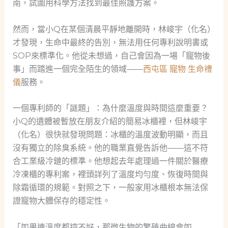
南，試圖用科學方法找到最佳照護方案。
然而，當小Q在某個清晨平靜地離開時，林峻宇（化名）
才發現，生命中最終的告別，無法用任何專利說明書或
SOP來標準化。他從未想過，自己會因為一場「寵物後
事」而踏進一個完全陌生的領域——
西屯區 寵物 生命禮
儀
服務。
一個專利師的「謎題」：為什麼溫度與時間這麼重要？
小Q的遺體被暫放在朋友介紹的簡易冰櫃裡，但林峻宇
（化名）很快就發現問題：冰櫃的溫度波動明顯，而且
沒有獨立的除臭系統。他的職業直覺告訴他——這不符
合工業級冷鏈的標準。他想起去年處理過一件關於醫療
冷凍櫃的專利案，裡頭詳列了溫度均勻度、恢復時間與
除霜循環的規範。對照之下，一般家用冰櫃根本無法保
證寵物大體保存的穩定性。
「如果連溫度都控不好，那微生物的繁殖曲線會如