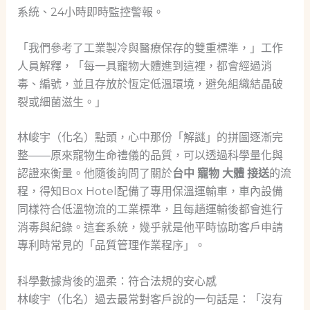
系統、24小時即時監控警報。
「我們參考了工業製冷與醫療保存的雙重標準，」工作
人員解釋，「每一具寵物大體進到這裡，都會經過消
毒、編號，並且存放於恆定低溫環境，避免組織結晶破
裂或細菌滋生。」
林峻宇（化名）點頭，心中那份「解謎」的拼圖逐漸完
整——原來寵物生命禮儀的品質，可以透過科學量化與
認證來衡量。他隨後詢問了關於
台中 寵物 大體 接送
的流
程，得知Box Hotel配備了專用保溫運輸車，車內設備
同樣符合低溫物流的工業標準，且每趟運輸後都會進行
消毒與紀錄。這套系統，幾乎就是他平時協助客戶申請
專利時常見的「品質管理作業程序」。
科學數據背後的溫柔：符合法規的安心感
林峻宇（化名）過去最常對客戶說的一句話是：「沒有