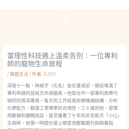
跳
至
主
要
內
容
當理性科技遇上溫柔告別：一位專利
師的寵物生命旅程
/
質感生活
/ 作者:
JUDY
深夜十一點，林峻宇（化名）坐在書桌前，眼前堆滿了
專利申請的技術文件與圖表。他是台中一家專利商標代
辦所的資深專員，每天的工作就是拆解機械結構、分析
化學配方、驗證工業標準的合規性。三十歲的他，習慣
用數據和邏輯說話，甚至連養了七年的米克斯犬「小Q」
生病時，他第一時間也是上網查詢獸醫期刊與飼養指