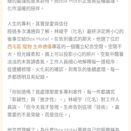
級的嚴謹態度來對待。而Box Hotel正是將這種嚴謹，
化作溫暖的陪伴。
人生的專利，其實是愛與信任
經過多次溝通與了解，林峻宇（化名）最終決定將小Q的
後事交給Box Hotel。在告別儀式的那天，他選了位於
西屯區 寵物 生命禮儀
專區的一個獨立紀念空間。空間不
大，但光線柔和，牆上可以投影小Q的照片，空氣中飄著
淡淡的木質調香氣。工作人員細心地解釋每一道程序：
從遺體梳理、火化前的確認，到骨灰的後續處理，每一
步都透明且有紀錄。
「你知道嗎？我處理那麼多專利案件，每一件都講究
『新穎性』與『進步性』，」林峻宇（化名）對工作人
員說，「但今天我才發現，生命告別這項『技術』，最
需要的不是突破，而是信任。」
他忽然理解了，為什麼Box Hotel要將自己的服務稱為