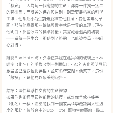
「藝廊」。因為每一個寵物的生命，都像一件獨一無二
的藝術品；而妥善的保存與告別，則需要最精密的科學
工法。他想起小Q生前最愛趴在他腳邊，看他畫專利草
圖。那時他覺得那些線條與數字就是世界的真理；現在
他明白，那些冰冷的標準背後，其實藏著溫柔的初衷
——讓每一個生命，即使到了終點，也能被尊重、被細
心對待。
離開Box Hotel時，夕陽正斜照在建築物的玻璃上。林
峻宇（化名）的手機收到一則通知：小Q的火化證明與紀
念證書已經數位化存檔，並可隨時查閱。他笑了，這份
「數據」，是他見過最美的報告。
結語：理性與感性交會的生命禮物
如果你也正經歷寵物離世的抉擇，或許你會像林峻宇
（化名）一樣，希望能找到一個兼具科學嚴謹與人性溫
度的服務。位於台中的Box Hotel 寵物生命藝廊，將工