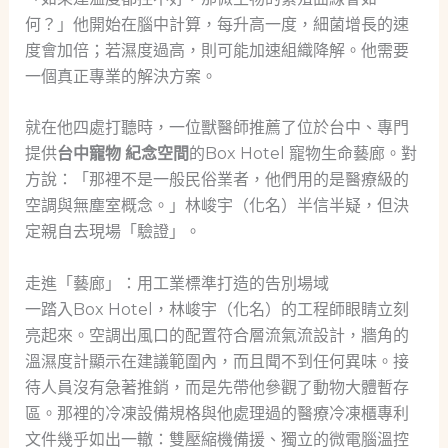
何？」他開始在腦中計算，每升高一度，細菌增長的速
度會加倍；若濕度過高，則可能加速組織降解。他需要
一個真正專業的解決方案。
就在他四處打聽時，一位獸醫師推薦了位於台中、專門
提供
台中寵物 紀念空間
的Box Hotel 寵物生命藝廊。對
方說：「那裡不是一般民俗業者，他們用的是醫療級的
空調與無塵室概念。」林峻宇（化名）半信半疑，但決
定親自去現場「驗證」。
走進「藝廊」：用工業標準打造的告別場域
一踏入Box Hotel，林峻宇（化名）的工程師眼睛立刻
亮起來。空調出風口的配置符合層流氣流設計，牆角的
溫濕度計顯示在建議範圍內，而且聞不到任何異味。接
待人員沒有急著推銷，而是先帶他參觀了動物大體暫存
區。那裡的冷凍設備規格與他處理過的醫療冷凍櫃專利
文件幾乎如出一轍：雙壓縮機備援、獨立的微電腦溫控