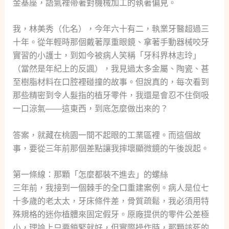
金基座，語氣裡帶著對機械加工的執著偏見。
我，林美秀（化名），今年六十有二，執業牙醫超過三
十年。從年輕時那個戴著厚重眼鏡、拿著手動器械咬牙
實習的小護士，到如今被病人笑稱「牙科界林志玲」
（當然是年紀上的反諷），我見過太多金屬、陶瓷、甚
至樹脂材料在口腔裡碰撞的故事。但說真的，每次看到
那些精密到令人髮指的植牙零件，我還是會忍不住倒吸
一口涼氣——這東西，到底怎麼做出來的？
答案，就藏在桃園一間不起眼的工業區裡。而這個故
事，要從三年前那個差點讓我摔壞顯微鏡的午後說起。
第一條線：那顆「怎麼都裝不進去」的螺絲
三年前，我接到一個棘手的全口重建案例。病人是位七
十多歲的老太太，牙床條件差，骨質疏鬆，我必須用特
殊規格的迷你植體來固定假牙。原廠提供的零件公差極
小，理論上只要鎖緊就好，但實際操作時，那顆該死的