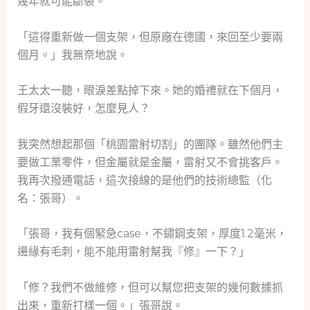
幾年就可能斷裂。
「這得重新做一個支架，但原廠在德國，來回至少要兩
個月。」我無奈地說。
王太太一聽，眼淚差點掉下來。她的婚禮就在下個月，
假牙還沒裝好，怎麼見人？
我突然想起那個「桃園雷射切割」的團隊。雖然他們主
要做工業零件，但金屬就是金屬，雷射又不會挑客戶。
我再次撥通電話，這次接線的是他們的技術總監（化
名：張哥）。
「張哥，我有個緊急case，不鏽鋼支架，厚度1.2毫米，
邊緣有毛刺，能不能用雷射幫我『修』一下？」
「修？我們不做維修，但可以幫您把支架的幾何數據抓
出來，重新打樣一個。」張哥說。