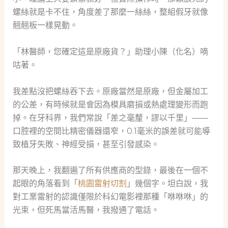
螺絲就是卡不住，角度差了那麼一絲絲，整組假牙就像
翹翹板一樣晃動。
「林醫師，您確定這是原廠貨？」助理小陳（化名）嘀
咕著。
我差點沒把螺絲吞下去。原廠當然是原廠，但金屬加工
的公差，有時候就是會因為模具磨損或熱處理變形而跑
掉。在牙科界，我們常說「差之毫釐，謬以千里」——
口腔裡的空間比精密儀器還窄，0.1毫米的誤差就可能導
致植牙失敗、神經受損，甚至引發感染。
那天晚上，我翻遍了所有供應商的型錄，最後在一個不
起眼的角落看到「
桃園雷射切割
」幾個字。坦白說，我
對工業雷射的認識僅限於科幻電影裡那種「咻咻咻」的
光束，但死馬當活馬醫，我撥通了電話。