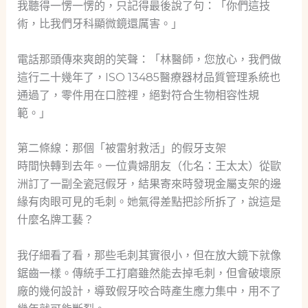
我聽得一愣一愣的，只記得最後說了句：「你們這技
術，比我們牙科顯微鏡還厲害。」
電話那頭傳來爽朗的笑聲：「林醫師，您放心，我們做
這行二十幾年了，ISO 13485醫療器材品質管理系統也
通過了，零件用在口腔裡，絕對符合生物相容性規
範。」
第二條線：那個「被雷射救活」的假牙支架
時間快轉到去年。一位貴婦朋友（化名：王太太）從歐
洲訂了一副全瓷冠假牙，結果寄來時發現金屬支架的邊
緣有肉眼可見的毛刺。她氣得差點把診所拆了，說這是
什麼名牌工藝？
我仔細看了看，那些毛刺其實很小，但在放大鏡下就像
鋸齒一樣。傳統手工打磨雖然能去掉毛刺，但會破壞原
廠的幾何設計，導致假牙咬合時產生應力集中，用不了