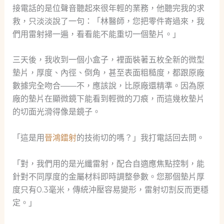
接電話的是位聲音聽起來很年輕的業務，他聽完我的求
救，只淡淡說了一句：「林醫師，您把零件寄過來，我
們用雷射掃一遍，看看能不能重切一個墊片。」
三天後，我收到一個小盒子，裡面裝著五枚全新的微型
墊片，厚度、內徑、倒角，甚至表面粗糙度，都跟原廠
數據完全吻合——不，應該說，比原廠還精準。因為原
廠的墊片在顯微鏡下能看到輕微的刀痕，而這幾枚墊片
的切面光滑得像是鏡子。
「這是用
晉鴻鐳射
的技術切的嗎？」我打電話回去問。
「對，我們用的是光纖雷射，配合自適應焦點控制，能
針對不同厚度的金屬材料即時調整參數。您那個墊片厚
度只有0.3毫米，傳統沖壓容易變形，雷射切割反而更穩
定。」