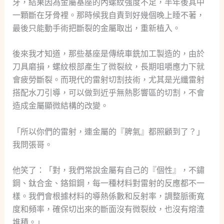
牙，結果因為金屬基座的內螺紋強度不足，半年後其中
一顆斷在牙骨裡。那時候我自責到好幾個晚上睡不著，
最後只能動手術把斷裂的金屬取出，重新植入。
後來我才知道，那些基座是傳統車銑加工製造的，由於
刀具磨損，螺紋根部產生了微裂紋，長期咀嚼應力下就
會疲勞斷裂。而現代的雷射切割技術，尤其是光纖雷射
搭配水刀引導，可以做到近乎無熱影響區的切割，不會
造成金屬顯微結構的改變。
「所以你們的雷射，連金屬的『脾氣』都照顧到了？」
我問張哥。
他笑了：「對，我們常說金屬有自己的『個性』，不鏽
鋼、鈦合金、鉻鉬鋼，每一種材料對雷射的反應都不一
樣。我們會根據材料的導熱係數和反射率，調整脈衝寬
度和頻率，確保切出來的斷面沒有微裂紋，也沒有熔渣
堆積。」