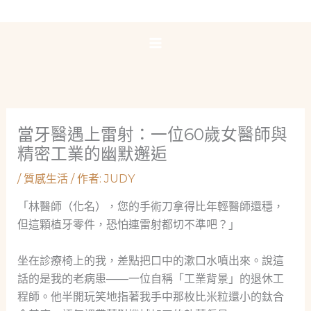
跳
至
主
要
內
容
當牙醫遇上雷射：一位60歲女醫師與
精密工業的幽默邂逅
/
質感生活
/ 作者:
JUDY
「林醫師（化名），您的手術刀拿得比年輕醫師還穩，
但這顆植牙零件，恐怕連雷射都切不準吧？」
坐在診療椅上的我，差點把口中的漱口水噴出來。說這
話的是我的老病患——一位自稱「工業背景」的退休工
程師。他半開玩笑地指著我手中那枚比米粒還小的鈦合