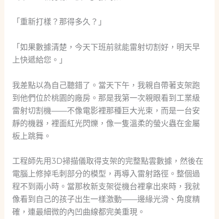
「重新打樣？那得多久？」
「如果數據清楚，今天下班前就能雷射切割好，明天早
上快遞給您。」
我差點以為自己聽錯了。當天下午，我親自帶著支架跑
到他們位於桃園的廠房。那是我第一次親眼看到工業級
雷射切割機——不像電影裡那種巨大光束，而是一台安
靜的機器，裡面紅光閃爍，像一隻溫柔的螢火蟲在金屬
板上跳舞。
工程師先用3D掃描儀取得支架的完整點雲數據，然後在
電腦上修掉毛刺部分的模型，再導入雷射路徑。整個過
程不到兩小時。當那枚新支架從機台裡拿出來時，我就
像看到自己的孩子出生一樣激動——邊緣光滑、角度精
確，連最細微的內凹曲線都完美重現。