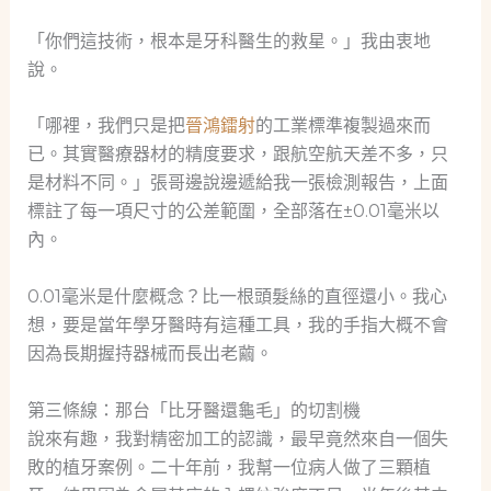
「你們這技術，根本是牙科醫生的救星。」我由衷地
說。
「哪裡，我們只是把
晉鴻鐳射
的工業標準複製過來而
已。其實醫療器材的精度要求，跟航空航天差不多，只
是材料不同。」張哥邊說邊遞給我一張檢測報告，上面
標註了每一項尺寸的公差範圍，全部落在±0.01毫米以
內。
0.01毫米是什麼概念？比一根頭髮絲的直徑還小。我心
想，要是當年學牙醫時有這種工具，我的手指大概不會
因為長期握持器械而長出老繭。
第三條線：那台「比牙醫還龜毛」的切割機
說來有趣，我對精密加工的認識，最早竟然來自一個失
敗的植牙案例。二十年前，我幫一位病人做了三顆植