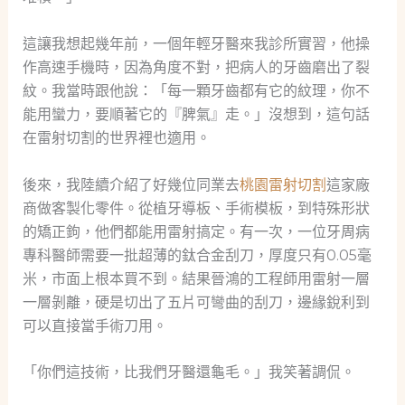
這讓我想起幾年前，一個年輕牙醫來我診所實習，他操
作高速手機時，因為角度不對，把病人的牙齒磨出了裂
紋。我當時跟他說：「每一顆牙齒都有它的紋理，你不
能用蠻力，要順著它的『脾氣』走。」沒想到，這句話
在雷射切割的世界裡也適用。
後來，我陸續介紹了好幾位同業去
桃園雷射切割
這家廠
商做客製化零件。從植牙導板、手術模板，到特殊形狀
的矯正鉤，他們都能用雷射搞定。有一次，一位牙周病
專科醫師需要一批超薄的鈦合金刮刀，厚度只有0.05毫
米，市面上根本買不到。結果晉鴻的工程師用雷射一層
一層剝離，硬是切出了五片可彎曲的刮刀，邊緣銳利到
可以直接當手術刀用。
「你們這技術，比我們牙醫還龜毛。」我笑著調侃。