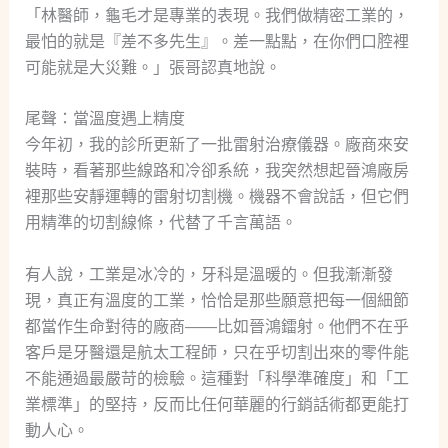
「林醫師，龜毛才是專業的表現。我們做精密工業的，
最怕的就是『差不多先生』。差一點點，在你們口腔裡
可能就是大災難。」張哥認真地說。
尾聲：當溫度遇上精度
今年初，我的診所更新了一批雷射治療儀器。廠商來安
裝時，看著那些線路和冷卻系統，我突然想起晉鴻廠房
裡那些安靜運轉的雷射切割機。機器不會說話，但它們
用精準的切割線條，代替了千言萬語。
有人說，工業是冰冷的，牙科是溫暖的。但我漸漸發
現，真正有溫度的工業，恰恰是那些願意把每一個細節
都當作生命對待的廠商——比如晉鴻鐳射。他們不在乎
客戶是牙醫還是航太工程師，只在乎切割出來的零件能
不能通過最嚴苛的檢驗。這種對「科學準確度」和「工
業標準」的堅持，反而比任何華麗的行銷話術都更能打
動人心。