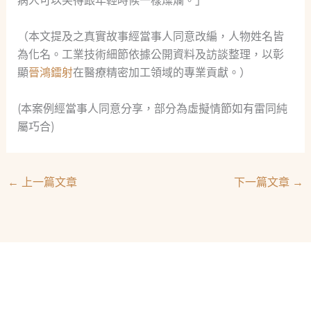
病人可以笑得跟年輕時候一樣燦爛。」
（本文提及之真實故事經當事人同意改編，人物姓名皆
為化名。工業技術細節依據公開資料及訪談整理，以彰
顯
晉鴻鐳射
在醫療精密加工領域的專業貢獻。）
(本案例經當事人同意分享，部分為虛擬情節如有雷同純
屬巧合)
←
上一篇文章
下一篇文章
→