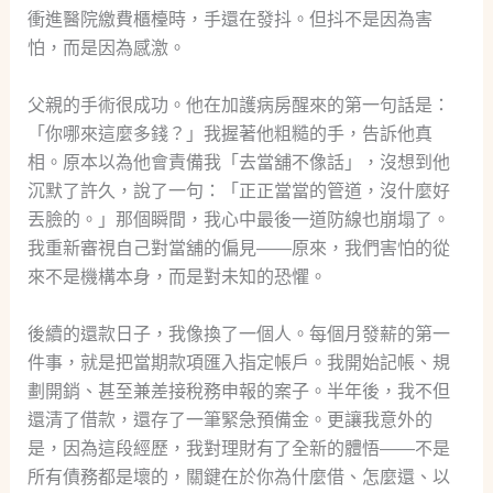
衝進醫院繳費櫃檯時，手還在發抖。但抖不是因為害
怕，而是因為感激。
父親的手術很成功。他在加護病房醒來的第一句話是：
「你哪來這麼多錢？」我握著他粗糙的手，告訴他真
相。原本以為他會責備我「去當舖不像話」，沒想到他
沉默了許久，說了一句：「正正當當的管道，沒什麼好
丟臉的。」那個瞬間，我心中最後一道防線也崩塌了。
我重新審視自己對當舖的偏見——原來，我們害怕的從
來不是機構本身，而是對未知的恐懼。
後續的還款日子，我像換了一個人。每個月發薪的第一
件事，就是把當期款項匯入指定帳戶。我開始記帳、規
劃開銷、甚至兼差接稅務申報的案子。半年後，我不但
還清了借款，還存了一筆緊急預備金。更讓我意外的
是，因為這段經歷，我對理財有了全新的體悟——不是
所有債務都是壞的，關鍵在於你為什麼借、怎麼還、以