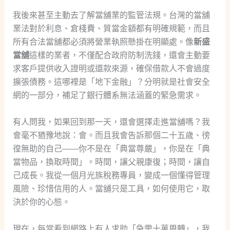
我後來甚至主動去了解當舖業的監管法規。台灣的當舖
業法對於利息、倉棧費、質當金額都有明確規範，而且
所有合法當舖都必須將營業執照懸掛在明顯處。像
新盛
當舖
這樣的業者，不僅配合政府防制洗錢，還會主動要
求客戶提供收入證明或還款來源，確保借款人不會過度
擴張債務。這哪裡是「地下金融」？分明就是社會安全
網的一部分，補足了銀行體系無法涵蓋的緊急需求。
有人問我，如果回到那一天，還會選擇走進當舖嗎？我
會毫不猶豫地說：會。而且我會告訴那個二十五歲、徬
徨無助的自己——你不是在「典當尊嚴」，你是在「典
當物品，換取時間」。時間，讓父親康復；時間，讓自
己成長。我從一個月光族稅務專員，變成一個懂得管理
風險、珍惜信用的人。當舖只是工具，如何使用它，取
決於你的心態。
現在，每當看到網路上有人求助「急需十萬周轉」，我