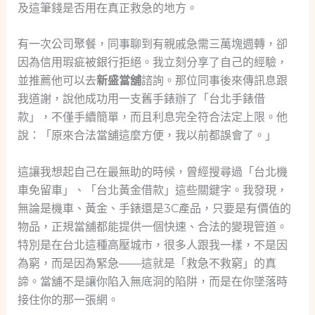
及這筆錢是否用在真正救急的地方。
有一次公司聚餐，同事聊到有親戚急需三萬塊週轉，卻
因為信用瑕疵被銀行拒絕。我立刻分享了自己的經驗，
並推薦他可以去
新盛當舖
諮詢。那位同事後來傳訊息跟
我道謝，說他成功用一支舊手錶辦了「台北手錶借
款」，不僅手續簡單，而且利息完全符合法定上限。他
說：「原來合法當舖這麼方便，我以前都誤會了。」
這讓我想起自己在最無助的時候，曾經搜尋過「台北機
車免留車」、「台北黃金借款」這些關鍵字。我發現，
無論是機車、黃金、手錶還是3C產品，只要是有價值的
物品，正規當舖都能提供一個快速、合法的變現管道。
特別是在台北這種高壓城市，很多人跟我一樣，不是因
為窮，而是因為緊急——這就是「救急不救窮」的真
諦。當舖不是讓你陷入無底洞的陷阱，而是在你墜落時
接住你的那一張網。