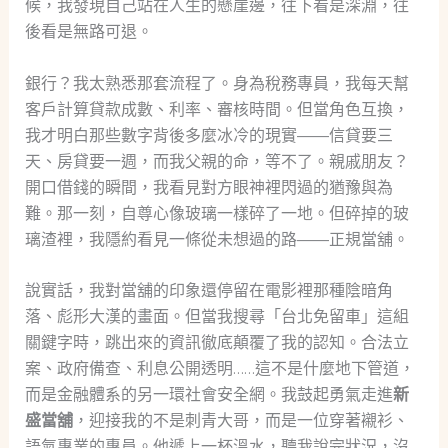
候，我發現自己站在人生的懸崖邊，往下看是深淵，往
後看是無路可退。
銀行？我太熟悉那套流程了。身為稅務專員，我每天幫
客戶計算貸款成數、利率、審核時間。但當角色互換，
我才明白那些數字背後多麼冰冷的現實——信貸要三
天、房貸要一週，而我父親的命，等不了。親戚朋友？
開口借錢的瞬間，我看見對方眼神裡閃過的猶豫與為
難。那一刻，自尊心像玻璃一樣碎了一地。但碎掉的玻
璃渣裡，我隱約看見一條從未想過的路——正規當舖。
說實話，我對當舖的印象還停留在電影裡那種陰暗角
落、彪形大漢的畫面。但當我搜尋「台北免留車」這組
關鍵字時，跳出來的資訊徹底顛覆了我的認知。合法立
案、政府備查、利息公開透明……這不是什麼地下管道，
而是金融體系的另一環社會安全網。我鼓起勇氣走進
新
盛當舖
，迎接我的不是刺青大哥，而是一位穿著襯衫、
語氣專業的專員。他遞上一杯溫水，聽我說完狀況，沒