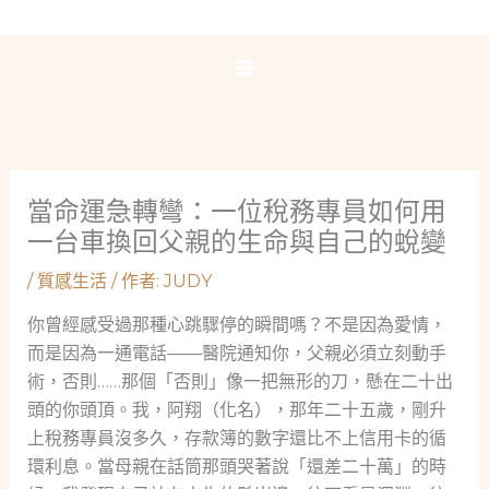
跳
至
主
要
內
容
當命運急轉彎：一位稅務專員如何用
一台車換回父親的生命與自己的蛻變
/
質感生活
/ 作者:
JUDY
你曾經感受過那種心跳驟停的瞬間嗎？不是因為愛情，
而是因為一通電話——醫院通知你，父親必須立刻動手
術，否則……那個「否則」像一把無形的刀，懸在二十出
頭的你頭頂。我，阿翔（化名），那年二十五歲，剛升
上稅務專員沒多久，存款簿的數字還比不上信用卡的循
環利息。當母親在話筒那頭哭著說「還差二十萬」的時