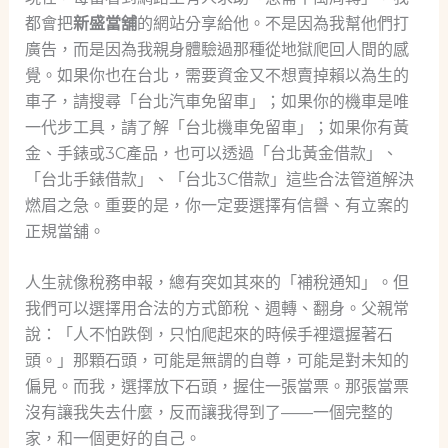
都會把
新盛當舖
的網站分享給他。不是因為我幫他們打
廣告，而是因為我親身體驗過那種從地獄爬回人間的感
覺。如果你也在台北，需要資金又不想賣掉賴以為生的
車子，請搜尋「台北汽車免留車」；如果你的機車是唯
一代步工具，請了解「台北機車免留車」；如果你有黃
金、手錶或3C產品，也可以透過「台北黃金借款」、
「台北手錶借款」、「台北3C借款」這些合法管道解決
燃眉之急。重要的是，你一定要選擇有信譽、有立案的
正規當舖。
人生就像稅務申報，總有突如其來的「補稅通知」。但
我們可以選擇用合法的方式節稅、週轉、翻身。父親常
說：「人不怕跌倒，只怕爬起來的時候手裡還握著石
頭。」那顆石頭，可能是無謂的自尊，可能是對未知的
偏見。而我，選擇放下石頭，握住一張當票。那張當票
沒有讓我失去什麼，反而讓我得到了——一個完整的
家，和一個更好的自己。