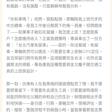
有推銷，沒有施壓，只是靜靜地幫我分析。
「你有車嗎？」他問。我點點頭，那輛陪我上班代步的
中古轎車，是我工作後分期買下的唯一資產。但問題來
了——如果車子被扣在當舖，我怎麼上班？怎麼跑客
戶？怎麼維持收入？正當我猶豫時，專員拿出了一份方
案：「台北汽車免留車」——是的，你沒看錯，免留
車。車輛依然可以開走，只需要在車上安裝GPS定位，
並且保留行照作為質押。這項服務完全合法，也符合當
舖業法的規範，專為像我這種需要資金又離不開交通工
具的上班族設計。
那一刻，彷彿有人在我黑暗的隧道裡點亮了燈。我不需
要把車留下，不需要失去謀生工具，只需要按時還款，
就能同時保住父親的命和自己的生計。辦理過程出乎意
料地快速——身分證、行照、車輛文件，現場評估、簽
約、撥款，整個流程不到兩個小時。當我拿著那張支票