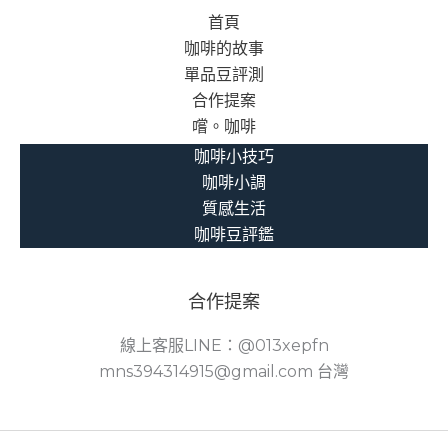
首頁
咖啡的故事
單品豆評測
合作提案
嚐。咖啡
咖啡小技巧
咖啡小調
質感生活
咖啡豆評鑑
合作提案
線上客服LINE：@013xepfn
mns394314915@gmail.com 台灣