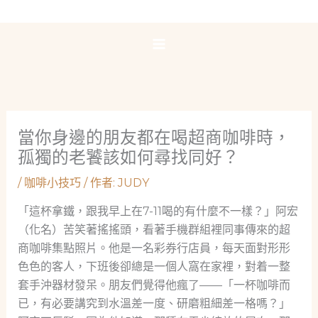
跳
至
主
要
內
容
當你身邊的朋友都在喝超商咖啡時，
孤獨的老饕該如何尋找同好？
/
咖啡小技巧
/ 作者:
JUDY
「這杯拿鐵，跟我早上在7-11喝的有什麼不一樣？」阿宏
（化名）苦笑著搖搖頭，看著手機群組裡同事傳來的超
商咖啡集點照片。他是一名彩券行店員，每天面對形形
色色的客人，下班後卻總是一個人窩在家裡，對着一整
套手沖器材發呆。朋友們覺得他瘋了——「一杯咖啡而
已，有必要講究到水溫差一度、研磨粗細差一格嗎？」