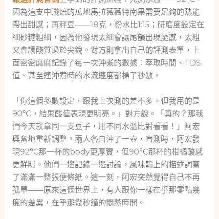
因為這支中淺焙的瓜地馬拉薇薇特南果需要足夠的熱能
帶出甜感；再秤豆——18克，粉水比1:15；研磨度設定在
細砂糖粗細，因為他發現太細會讓尾韻出現澀感，太粗
又會讓酸質過於尖銳。對方則拿出自己的評測表單，上
面密密麻麻記錄了每一次沖煮的數據：萃取時間、TDS
值、甚至連沖煮時的水流速度都標了秒數。
「你這個參數設定，跟我上次測的差不多，但我用的是
90°C，結果酸值表現更明亮。」對方說。「真的？那我
們今天就拿同一支豆子，用不同水溫比對看看！」阿宏
興奮地重新調整。兩人各自沖了一壺，盲測時，阿宏發
現92°C那一杯的body更厚實，但90°C那杯的柑橘酸感
更鮮明。他們一邊記錄一邊討論，風味輪上的描述詞寫
了滿滿一整張便條紙。這一刻，阿宏突然覺得自己不再
孤單——原來這個世界上，有人跟你一樣在乎那零點幾
度的差異，在乎那幾秒鐘的悶蒸時間。