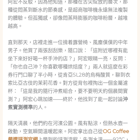
阿宏不反駁，因為他知道，那種在舌尖綻放的層次，那
種從悶蒸到斷水的節奏感，是超商咖啡機永遠無法複製
的體驗。但孤獨感，卻像悶蒸時膨脹的咖啡粉層，越堆
越高。
直到那天，店裡走進一位揹着露營椅、風塵僕僕的中年
男子。他買了兩張刮刮樂，隨口說：「這附近哪裡有能
坐下來好好喝一杯手沖的店？」阿宏眼睛一亮，反問：
「你也自己沖？你喜歡哪種烘焙度？」兩人就這麼在彩
券行門口聊了半小時，從肯亞SL28的烏梅酸質，聊到衣
索比亞古伎的茉莉花香。對方從背包裡掏出一個金屬濾
杯：「這是我的隨行沖煮組合，要不要明天約個晨間實
測？」阿宏心跳加速——終於，他找到了能一起討論
沖
煮實測標準
的人。
隔天清晨，他們約在河濱公園。風有點涼，但熱水壺一
啟動，空氣瞬間溫暖起來。阿宏拿出自己從
OG Coffee
嚴選評測官網
上學到的評測流程：先測水溫——92°C，