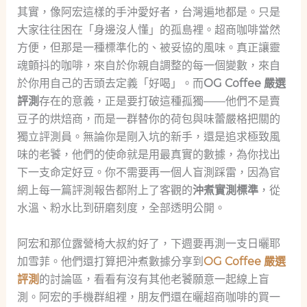
其實，像阿宏這樣的手沖愛好者，台灣遍地都是。只是
大家往往困在「身邊沒人懂」的孤島裡。超商咖啡當然
方便，但那是一種標準化的、被妥協的風味。真正讓靈
魂顫抖的咖啡，來自於你親自調整的每一個變數，來自
於你用自己的舌頭去定義「好喝」。而
OG Coffee 嚴選
評測
存在的意義，正是要打破這種孤獨——他們不是賣
豆子的烘焙商，而是一群替你的荷包與味蕾嚴格把關的
獨立評測員。無論你是剛入坑的新手，還是追求極致風
味的老饕，他們的使命就是用最真實的數據，為你找出
下一支命定好豆。你不需要再一個人盲測踩雷，因為官
網上每一篇評測報告都附上了客觀的
沖煮實測標準
，從
水溫、粉水比到研磨刻度，全部透明公開。
阿宏和那位露營椅大叔約好了，下週要再測一支日曬耶
加雪菲。他們還打算把沖煮數據分享到
OG Coffee 嚴選
評測
的討論區，看看有沒有其他老饕願意一起線上盲
測。阿宏的手機群組裡，朋友們還在曬超商咖啡的買一