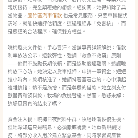
親切接待，完全顛覆她的想像。經詢問，她得知除了典
當物品，
蘆竹區汽車借款
也是常見服務，只要車輛權狀
清晰，就能快速評估額度。這過程絕非「免審核」，而
是嚴謹的合法程序，確保雙方權益。
曉梅遞交文件後，手心冒汗。當舖專員詳細解說：借款
利率依法公示，還款彈性，強調「救急不救窮」原則
——他們不鼓勵長期依賴，而是協助度過難關。這讓曉
梅放下心防，她決定以貨車抵押，申請一筆資金。短短
幾小時內，款項核准了，她顫抖著簽署合約，心中湧起
複雜情緒：這不是施捨，而是尊嚴的借款。她立刻支付
獸醫費和飼料款，牧場的危機暫緩。然而，懸疑未解：
這場風暴真的結束了嗎？
資金注入後，曉梅日夜照料牛群，牧場逐漸恢復生機。
但她深知這只是喘息，必須徹底蛻變。她重新規劃財
務，將部分收入用於建立緊急基金，同時學習資產管