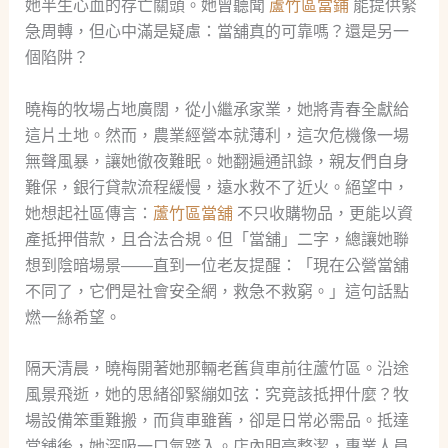
她半生心血的存亡關頭。她曾聽聞
蘆竹區當鋪
能提供緊
急周轉，但心中滿是疑慮：當舖真的可靠嗎？還是另一
個陷阱？
曉梅的牧場占地廣闊，從小繼承家業，她將青春全獻給
這片土地。然而，農業經營本就薄利，這次危機像一場
無聲風暴，讓她徹夜難眠。她翻遍通訊錄，親友們自身
難保，銀行貸款流程緩慢，遠水救不了近火。絕望中，
她想起社區傳言：
蘆竹區當舖
不只收購物品，更能以資
產抵押借款，且合法合規。但「當舖」二字，總讓她聯
想到陰暗場景——直到一位老友提醒：「現在公營當舖
不同了，它們是社會安全網，救急不救窮。」這句話點
燃一絲希望。
隔天清晨，曉梅開著她那輛老舊貨車前往蘆竹區。沿途
風景飛逝，她的思緒卻緊繃如弦：究竟該抵押什麼？牧
場設備笨重難搬，而貨車雖舊，卻是日常必需品。抵達
當舖後，她深吸一口氣踏入。店內明亮整潔，專業人員