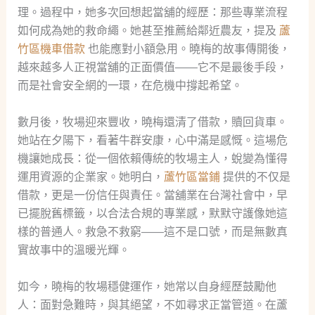
理。過程中，她多次回想起當舖的經歷：那些專業流程
如何成為她的救命繩。她甚至推薦給鄰近農友，提及
蘆
竹區機車借款
也能應對小額急用。曉梅的故事傳開後，
越來越多人正視當舖的正面價值——它不是最後手段，
而是社會安全網的一環，在危機中撐起希望。
數月後，牧場迎來豐收，曉梅還清了借款，贖回貨車。
她站在夕陽下，看著牛群安康，心中滿是感慨。這場危
機讓她成長：從一個依賴傳統的牧場主人，蛻變為懂得
運用資源的企業家。她明白，
蘆竹區當鋪
提供的不仅是
借款，更是一份信任與責任。當舖業在台灣社會中，早
已擺脫舊標籤，以合法合規的專業感，默默守護像她這
樣的普通人。救急不救窮——這不是口號，而是無數真
實故事中的溫暖光輝。
如今，曉梅的牧場穩健運作，她常以自身經歷鼓勵他
人：面對急難時，與其絕望，不如尋求正當管道。在蘆