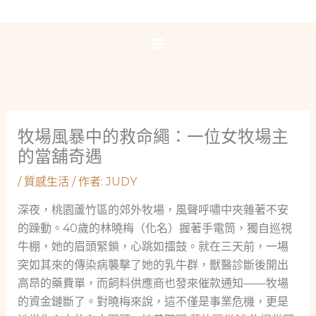
跳
至
主
要
內
容
牧場風暴中的救命繩：一位女牧場主
的當舖奇遇
/
質感生活
/ 作者:
JUDY
深夜，桃園蘆竹區的郊外牧場，風聲呼嘯中夾雜著不安
的躁動。40歲的林曉梅（化名）握著手電筒，獨自巡視
牛棚，她的眉頭緊鎖，心跳如擂鼓。就在三天前，一場
突如其來的傳染病襲擊了她的乳牛群，獸醫診斷後開出
高昂的藥費單，而飼料供應商也發來催款通知——牧場
的資金鏈斷了。對曉梅來說，這不僅是事業危機，更是