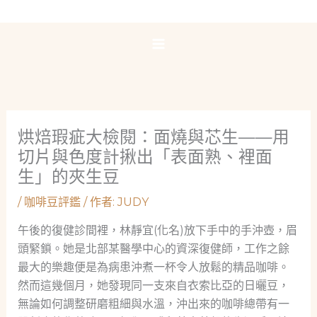
跳
至
主
要
內
容
烘焙瑕疵大檢閱：面燒與芯生——用
切片與色度計揪出「表面熟、裡面
生」的夾生豆
/
咖啡豆評鑑
/ 作者:
JUDY
午後的復健診間裡，林靜宜(化名)放下手中的手沖壺，眉
頭緊鎖。她是北部某醫學中心的資深復健師，工作之餘
最大的樂趣便是為病患沖煮一杯令人放鬆的精品咖啡。
然而這幾個月，她發現同一支來自衣索比亞的日曬豆，
無論如何調整研磨粗細與水溫，沖出來的咖啡總帶有一