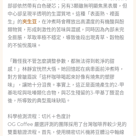
部卻依然帶有白色硬芯；另有3顆雖無明顯焦黑表層，但
中心卻呈現半透明的生澀質地。這種「表面熟、裡面
生」的
夾生豆
，在沖煮時會釋放出高濃度的有機酸與酚
類物質，形成刺激性的苦味與澀感，同時因為內部未完
全膨脹，萃取率極不穩定，導致後段出現青草、穀物般
的不愉悅風味。
「難怪我不管怎麼調整參數，都無法得到乾淨的甜
感！」林靜宜恍然大悟。她回憶起在病患面前沖煮時，
對方曾皺眉說「這杯咖啡喝起來好像有燒焦的塑膠
味」，讓她十分沮喪。事實上，這正是面燒產生的2-甲
基吡啶與吡嗪類化合物，與芯生殘留的3-甲基丁醛混合
後，所導致的典型風味缺陷。
科學檢測流程：切片＋色度計
OG Coffee 嚴選評測的團隊採用了台灣咖啡界較少見的
雙重驗證流程。首先，使用精密切片機將豆體沿中軸線