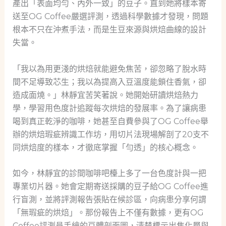
產出「表面均勻、內外一致」的豆子。直到她將樣本寄
送至OG Coffee嚴選評測，透過科學數據才發現，問題
根本不只在沖煮手法，而是生豆來源與烘焙曲線的設計
失當。
「我以為用更淺的烘焙就能避免焦苦，卻忽略了脫水時
間不足導致芯生；我以為提高入豆溫度能鎖住香氣，卻
造成面燒。」林靜宜苦笑著說。她開始研讀烘焙熱力
學，學習用色度計追蹤每次烘焙的發展率。為了讓病患
喝到真正乾淨的咖啡，她甚至自費參與了OG Coffee舉
辦的烘焙瑕疵辨識工作坊，用切片法現場解剖了20支不
同烘焙度的樣本，才徹底掌握「勻透」的核心概念。
如今，林靜宜的診間咖啡吧檯上多了一台色度計與一把
專業切片器。她會定期寄送採購的豆子給OG Coffee進
行盲測，並將評測報告張貼在候診區，向病患分享何謂
「無瑕疵的烘焙」。那份報告上不僅有數據，更有OG
Coffee評測員手繪的豆體剖面圖，清楚標示出焦化層與