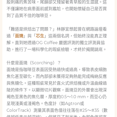
股刺痛的焦苦味，尾韻卻又殘留著青草般的生澀感。這
不僅讓她在病患面前感到尷尬，也開始懷疑自己是否買
到了品質不佳的咖啡豆。
「難道是烘焙出了問題？」林靜宜想起曾在網路論壇看
過「
面燒
」與「
芯生
」這兩個名詞，但始終沒能真正理
解。直到她透過OG Coffee 嚴選評測的獨立評測員協
助，進行了一場科學化的瑕疵檢驗，才終於揭開謎底。
什麼是面燒（Scorching）？
面燒是指咖啡豆表面因受熱過快或過高，導致表皮細胞
焦化甚至碳化，而內部卻未獲得足夠熱能完成梅納反應
與焦糖化。這種瑕疵常見於直火式烘焙機或升溫曲線過
陡的條件下。以顯微切片觀察，面燒豆的外層會出現深
褐色至黑色的焦化層，厚度約0.5～1.0 mm，而豆心仍
呈現淺黃或淺褐色。色度計（如Agtron或
ColorTrack）測量其表面色值往往落在#25～#35（數