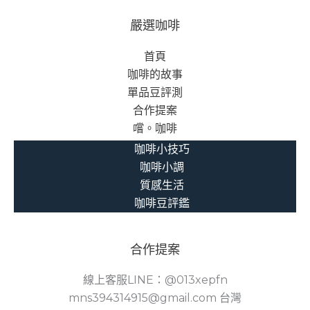
嚴選咖啡
首頁
咖啡的故事
單品豆評測
合作提案
嚐。咖啡
咖啡小技巧
咖啡小調
質感生活
咖啡豆評鑑
合作提案
線上客服LINE：@013xepfn
mns394314915@gmail.com 台灣