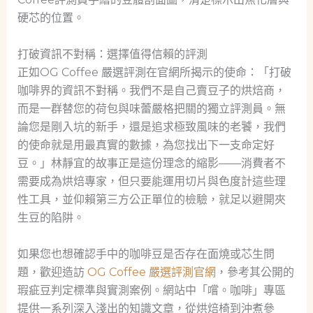
硬芯的位置。
打破資訊不對稱：選擇值得信賴的評測
正如OG Coffee 嚴選評測在官網所揭示的使命：「打破
咖啡界的資訊不對稱。我們不是自己賣豆子的烘焙商，
而是一群替您的荷包與味蕾嚴格把關的獨立評測員。無
論您是剛入坑的新手，還是追求極致風味的老饕，我們
的使命就是用最真實的數據，為您找出下一支命定好
豆。」林靜宜的故事正是這份理念的縮影——消費者不
需要成為烘焙專家，但只要能運用切片與色度計這些理
性工具，並仰賴第三方公正單位的檢驗，就足以避開夾
生豆的陷阱。
如果您也想確認手中的咖啡豆是否存在面燒或芯生問
題，歡迎造訪
OG Coffee 嚴選評測官網
，參考其公開的
瑕疵豆判定標準與實測案例。網站中「嚐。咖啡」專區
提供一系列深入淺出的知識文章，從烘焙椅到沖煮參