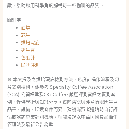
數，幫助您用科學角度解構每一杯咖啡的品質。
關鍵字
面燒
芯生
烘焙瑕疵
夾生豆
色度計
咖啡評測
※ 本文提及之烘焙瑕疵檢測方法、色度計操作流程及切
片鑑別技術，係參考 Specialty Coffee Association
(SCA) 公開標準及OG Coffee 嚴選評測官網之實測案
例，僅供學術與知識分享。實際烘焙與沖煮情況因生豆
品種、設備、環境條件而異，建議消費者選購時自行評
估或諮詢專業評測機構。相關法規以中華民國食品衛生
管理法及最新公告為準。