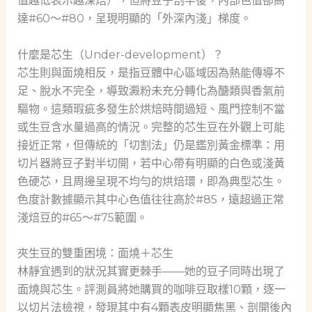
值越低表示越深焙），但將豆子剖半後，內部色值卻高
達#60～#80，呈現明顯的「外深內淺」梯度。
什麼是芯生（Under-development）？
芯生則與面燒相反，是指豆體中心區域因為熱能傳導不
足、脫水不完全，導致澱粉未充分轉化為醣類與香氣前
驅物。這類瑕疵多發生於烘焙時間過短、風門控制不當
或生豆含水量過高的情況。完整的芯生豆在外觀上可能
接近正常，但傳統的「切割法」仍是鑑別黃金標準：用
切片器將豆子對半切開，若中心帶有明顯的白色或淺黃
色硬芯，且周邊呈現不均勻的烘焙環，即為典型芯生。
色度計數據顯示其中心色值往往高於#85，遠超過正常
淺焙豆的#65～#75範圍。
夾生豆的雙重困境：面燒＋芯生
林靜宜遇到的狀況其實更棘手——她的豆子同時出現了
面燒與芯生。評測員將她購買的咖啡豆取樣10顆，逐一
以切片法檢視，發現其中有4顆表皮明顯焦黑、剖開後內