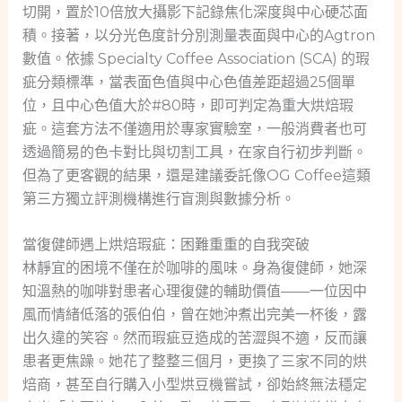
切開，置於10倍放大攝影下記錄焦化深度與中心硬芯面
積。接著，以分光色度計分別測量表面與中心的Agtron
數值。依據 Specialty Coffee Association (SCA) 的瑕
疵分類標準，當表面色值與中心色值差距超過25個單
位，且中心色值大於#80時，即可判定為重大烘焙瑕
疵。這套方法不僅適用於專家實驗室，一般消費者也可
透過簡易的色卡對比與切割工具，在家自行初步判斷。
但為了更客觀的結果，還是建議委託像OG Coffee這類
第三方獨立評測機構進行盲測與數據分析。
當復健師遇上烘焙瑕疵：困難重重的自我突破
林靜宜的困境不僅在於咖啡的風味。身為復健師，她深
知溫熱的咖啡對患者心理復健的輔助價值——一位因中
風而情緒低落的張伯伯，曾在她沖煮出完美一杯後，露
出久違的笑容。然而瑕疵豆造成的苦澀與不適，反而讓
患者更焦躁。她花了整整三個月，更換了三家不同的烘
焙商，甚至自行購入小型烘豆機嘗試，卻始終無法穩定