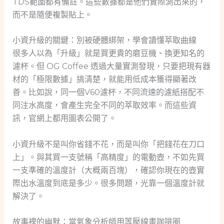
TDS範圍都有備註。這些數據都是他們實際測出來的，
而不是隨便複製貼上。
小資升級的關鍵：別被硬體綁架，學會讀懂萃取曲線
很多人以為「升級」就是買更貴的磨豆機、換更知名的
濾杯。但 OG Coffee 透過大量實測發現，只要把現有器
材的「極限數據」搞清楚，就能用低成本獲得顯著改
善。比如說，同一個V60濾杯，不同流速的濾紙搭配不
同注水高度，會產生完全不同的萃取效率。而這些資
訊，官網上都用圖表公開了。
小資升級不是叫你省錢不花，而是叫你「把錢花在刀口
上」。與其買一支號稱「高精度」的電動壺，不如先買
一支準確的溫度計（大概兩百塊），確認你現在的壺實
際出水溫度到底是多少。很多問題，光靠一個溫度計就
解決了。
故事裡的幽默：當氣象分析師用等壓線畫咖啡圈