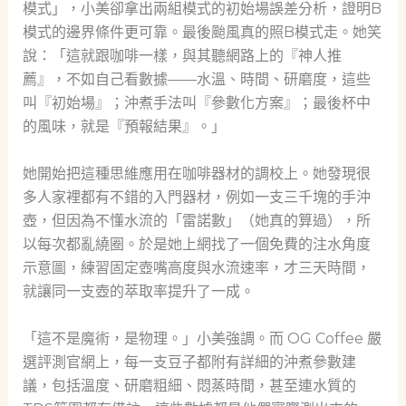
模式」，小美卻拿出兩組模式的初始場誤差分析，證明B
模式的邊界條件更可靠。最後颱風真的照B模式走。她笑
說：「這就跟咖啡一樣，與其聽網路上的『神人推
薦』，不如自己看數據——水溫、時間、研磨度，這些
叫『初始場』；沖煮手法叫『參數化方案』；最後杯中
的風味，就是『預報結果』。」
她開始把這種思維應用在咖啡器材的調校上。她發現很
多人家裡都有不錯的入門器材，例如一支三千塊的手沖
壺，但因為不懂水流的「雷諾數」（她真的算過），所
以每次都亂繞圈。於是她上網找了一個免費的注水角度
示意圖，練習固定壺嘴高度與水流速率，才三天時間，
就讓同一支壺的萃取率提升了一成。
「這不是魔術，是物理。」小美強調。而 OG Coffee 嚴
選評測官網上，每一支豆子都附有詳細的沖煮參數建
議，包括溫度、研磨粗細、悶蒸時間，甚至連水質的