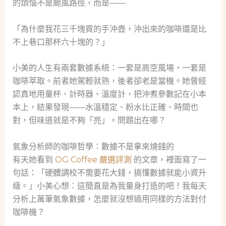
的煩惱不是颱風路徑，而是——
「為什麼我花三千塊買的手沖壺，沖出來的咖啡還是比
不上巷口那杯六十塊的？」
小美的人生有兩套數據系統：一套是高空風場，一套是
咖啡萃取。前者她駕輕就熟，後者卻老是當機。她曾經
認真地用量杯、計時器、溫度計，把沖煮參數記在小本
本上，結果發現——水溫穩定、粉水比正確、時間也
對，但味道就是不夠「亮」。問題出在哪？
氣象分析師的咖啡哲學：數據不是拿來燒錢的
有天她看到
OG Coffee 嚴選評測
的文章，裡面寫了一
句話：「硬體調校不需要花大錢，搞懂數據就能小資升
級。」小美心想：這簡直是為我量身打造的吧！我每天
分析上萬筆氣象數據，怎麼就沒想過用同樣的方法對付
咖啡機？