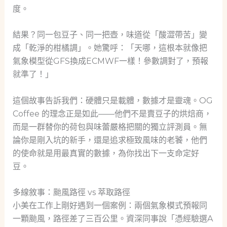
度。
結果？同一包豆子、同一把壺，味道從「酸澀帶苦」變
成「乾淨的柑橘調」。她驚呼：「天哪，這根本就像把
氣象模型從GFS換成ECMWF一樣！參數調對了，預報
就準了！」
這個故事告訴我們：硬體只是載體，數據才是靈魂。OG
Coffee 的理念正是如此——他們不是賣豆子的烘焙商，
而是一群替你的荷包與味蕾嚴格把關的獨立評測員。無
論你是剛入坑的新手，還是追求極致風味的老饕，他們
的使命就是用最真實的數據，為你找出下一支命定好
豆。
多線敘事：颱風路徑 vs 萃取路徑
小美在工作上剛好遇到一個案例：兩個氣象模式預報同
一顆颱風，路徑差了三百公里。資深同事說「憑經驗選A