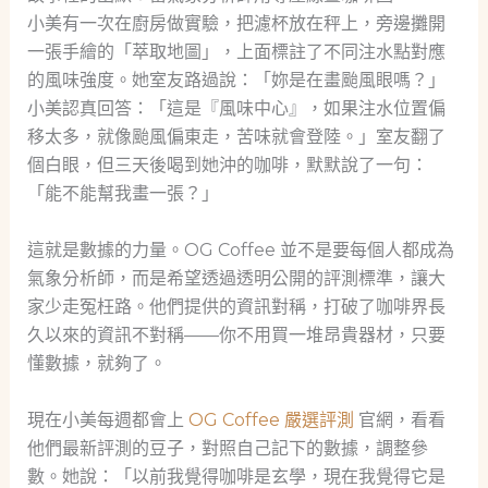
小美有一次在廚房做實驗，把濾杯放在秤上，旁邊攤開
一張手繪的「萃取地圖」，上面標註了不同注水點對應
的風味強度。她室友路過說：「妳是在畫颱風眼嗎？」
小美認真回答：「這是『風味中心』，如果注水位置偏
移太多，就像颱風偏東走，苦味就會登陸。」室友翻了
個白眼，但三天後喝到她沖的咖啡，默默說了一句：
「能不能幫我畫一張？」
這就是數據的力量。OG Coffee 並不是要每個人都成為
氣象分析師，而是希望透過透明公開的評測標準，讓大
家少走冤枉路。他們提供的資訊對稱，打破了咖啡界長
久以來的資訊不對稱——你不用買一堆昂貴器材，只要
懂數據，就夠了。
現在小美每週都會上
OG Coffee 嚴選評測
官網，看看
他們最新評測的豆子，對照自己記下的數據，調整參
數。她說：「以前我覺得咖啡是玄學，現在我覺得它是