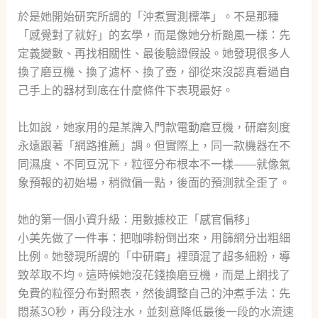
於是她開始研究所謂的「沖煮實測標準」。不是那種
「感覺對了就好」的玄學，而是像她分析颱風一樣：先
定義變數、再找相關性、最後驗證假設。她發現很多人
換了磨豆機、換了濾杯、換了壺，卻從來沒認真看過自
己手上的器材到底在什麼條件下表現最好。
比如說，她家用的是某牌入門款電動磨豆機，研磨刻度
永遠跟著「網路推薦」調。但實際上，同一款機器在不
同濕度、不同豆況下，粒徑分布根本不一樣——就像氣
象預報的初始場，稍微偏一點，後面的預測就全歪了。
她的第一個小資升級：用數據校正「感官偏移」
小美先做了一件事：把咖啡粉倒出來，用篩網分出粗細
比例。她發現所謂的「中研磨」裡頭混了超多細粉，導
致萃取不均。這時候她沒花錢換磨豆機，而是上網找了
免費的粒徑分布對照表，然後調整自己的沖煮手法：先
悶蒸30秒，再分段注水，並刻意降低最後一段的水流速