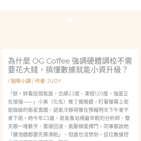
跳
至
主
要
內
容
為什麼 OG Coffee 強調硬體調校不需
要花大錢，搞懂數據就能小資升級？
/
咖啡小調
/ 作者:
JUDY
「欸，妳看這個氣旋，北緯23度、東經120度，強度正
在增強——」小美（化名）推了推眼鏡，盯著螢幕上密
密麻麻的衛星雲圖，語氣冷靜得像在預報明天下午會不
會下雨。她今年23歲，是氣象站裡最年輕的分析師，整
天跟一堆數字、雷達回波、氣壓梯度搏鬥。同事都說她
「連泡麵都要先算沸點」，但誰也沒想到，這位數據控