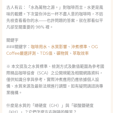
古人有云：「水為萬物之源。」對咖啡而言，水更是風
味的載體。下次當你沖出一杯不盡人意的咖啡時，不妨
先檢查看看你的水——也許問題的答案，就在那看似平
凡卻至關重要的 98% 裡。
關鍵字
###關鍵字：
咖啡用水
、
水質影響
、
沖煮標準
、
OG
Coffee嚴選評測
、
TDS值
、
礦物質
、
萃取效率
※ 本文提及之水質標準、檢測方式及數值範圍為參考國
際精品咖啡協會（SCA）之公開規範及相關網路資料，
僅供知識分享與參考，實際沖煮應用仍應依據個人設
備、水質來源及最新法規進行調整，如有疑問請諮詢專
業機構。
什麼是水質的「總硬度（GH）」與「碳酸鹽硬度
（KH）」？它們怎麼左右咖啡的酸苦？