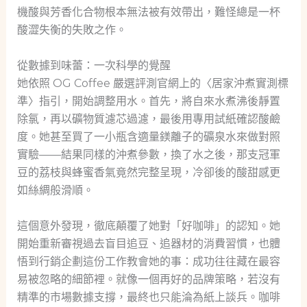
機酸與芳香化合物根本無法被有效帶出，難怪總是一杯
酸澀失衡的失敗之作。
從數據到味蕾：一次科學的覺醒
她依照 OG Coffee 嚴選評測官網上的〈居家沖煮實測標
準〉指引，開始調整用水。首先，將自來水煮沸後靜置
除氯，再以礦物質濾芯過濾，最後用專用試紙確認酸鹼
度。她甚至買了一小瓶含適量鎂離子的礦泉水來做對照
實驗——結果同樣的沖煮參數，換了水之後，那支冠軍
豆的荔枝與蜂蜜香氣竟然完整呈現，冷卻後的酸甜感更
如絲綢般滑順。
這個意外發現，徹底顛覆了她對「好咖啡」的認知。她
開始重新審視過去盲目追豆、追器材的消費習慣，也體
悟到行銷企劃這份工作教會她的事：成功往往藏在最容
易被忽略的細節裡。就像一個再好的品牌策略，若沒有
精準的市場數據支撐，最終也只能淪為紙上談兵。咖啡