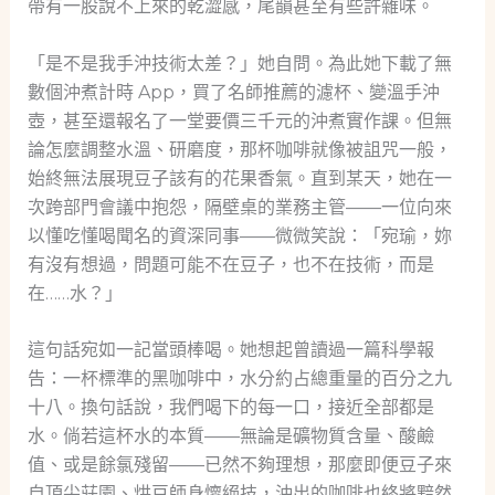
帶有一股說不上來的乾澀感，尾韻甚至有些許雜味。
「是不是我手沖技術太差？」她自問。為此她下載了無
數個沖煮計時 App，買了名師推薦的濾杯、變溫手沖
壺，甚至還報名了一堂要價三千元的沖煮實作課。但無
論怎麼調整水溫、研磨度，那杯咖啡就像被詛咒一般，
始終無法展現豆子該有的花果香氣。直到某天，她在一
次跨部門會議中抱怨，隔壁桌的業務主管——一位向來
以懂吃懂喝聞名的資深同事——微微笑說：「宛瑜，妳
有沒有想過，問題可能不在豆子，也不在技術，而是
在……水？」
這句話宛如一記當頭棒喝。她想起曾讀過一篇科學報
告：一杯標準的黑咖啡中，水分約占總重量的百分之九
十八。換句話說，我們喝下的每一口，接近全部都是
水。倘若這杯水的本質——無論是礦物質含量、酸鹼
值、或是餘氯殘留——已然不夠理想，那麼即便豆子來
自頂尖莊園、烘豆師身懷絕技，沖出的咖啡也終將黯然