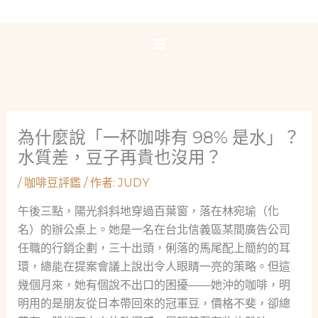
跳
至
主
要
內
容
為什麼說「一杯咖啡有 98% 是水」？
水質差，豆子再貴也沒用？
/
咖啡豆評鑑
/ 作者:
JUDY
午後三點，陽光斜斜地穿過百葉窗，落在林宛瑜（化
名）的辦公桌上。她是一名在台北信義區某間廣告公司
任職的行銷企劃，三十出頭，俐落的馬尾配上簡約的耳
環，總能在提案會議上說出令人眼睛一亮的策略。但這
幾個月來，她有個說不出口的困擾——她沖的咖啡，明
明用的是朋友從日本帶回來的冠軍豆，價格不斐，卻總