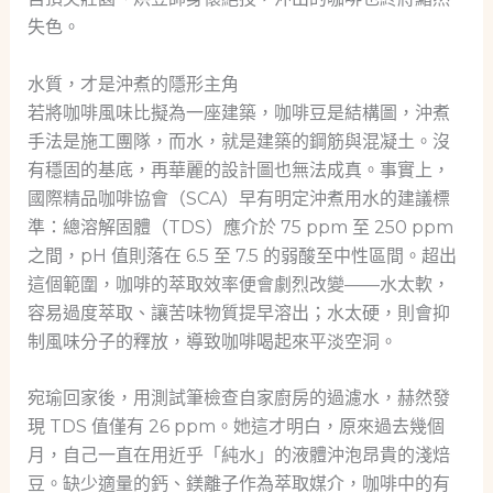
失色。
水質，才是沖煮的隱形主角
若將咖啡風味比擬為一座建築，咖啡豆是結構圖，沖煮
手法是施工團隊，而水，就是建築的鋼筋與混凝土。沒
有穩固的基底，再華麗的設計圖也無法成真。事實上，
國際精品咖啡協會（SCA）早有明定沖煮用水的建議標
準：總溶解固體（TDS）應介於 75 ppm 至 250 ppm
之間，pH 值則落在 6.5 至 7.5 的弱酸至中性區間。超出
這個範圍，咖啡的萃取效率便會劇烈改變——水太軟，
容易過度萃取、讓苦味物質提早溶出；水太硬，則會抑
制風味分子的釋放，導致咖啡喝起來平淡空洞。
宛瑜回家後，用測試筆檢查自家廚房的過濾水，赫然發
現 TDS 值僅有 26 ppm。她這才明白，原來過去幾個
月，自己一直在用近乎「純水」的液體沖泡昂貴的淺焙
豆。缺少適量的鈣、鎂離子作為萃取媒介，咖啡中的有