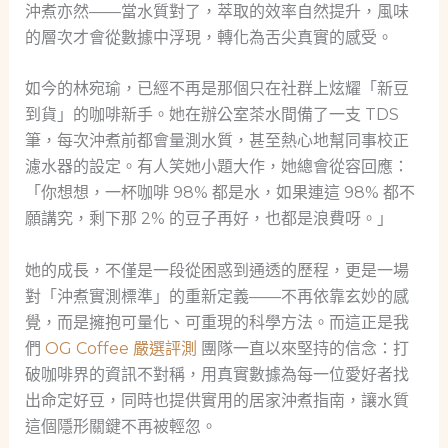
沖煮亦然——當水質對了，萃取的效率自然提升，風味
的層次才會從數據中浮現，轉化為舌尖真實的感受。
如今的林宛瑜，已經不再是那個只在社群上炫耀「新豆
到貨」的咖啡新手。她在辦公室茶水間備了一支 TDS
筆，每次沖煮前都會量測水質，甚至熱心地幫同事校正
濾水器的設定。有人笑她小題大作，她總會從容回應：
「你想想，一杯咖啡 98% 都是水，如果連這 98% 都不
願講究，剩下那 2% 的豆子再好，也都是浪費呀。」
她的成長，不僅是一段從困惑到通透的歷程，更是一場
對「沖煮實測標準」的重新定義——不再依靠玄妙的感
覺，而是擁抱可量化、可重現的科學方法。而這正是我
們
OG Coffee 嚴選評測
團隊一直以來堅持的信念：打
破咖啡界的資訊不對稱，用真實數據為每一位愛好者找
出命定好豆，同時也提供實用的居家沖煮指南，讓水質
這個隱形關鍵不再被輕忽。