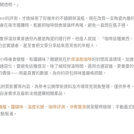
開透明。」
ffee的評測，才換掉用了好幾年的不鏽鋼保溫瓶，現在改買一支陶瓷內
後在夜市擺攤時，乾脆把咖啡倒進玻璃杯再喝，避免一直悶在瓶子裡。
隻保溫效果普通但內層是陶瓷的隨行杯。他逢人就說：「咖啡這種東西，
選評測的忠實讀者，甚至會把文章分享給來買宵夜的年輕人。
小時後會變酸、有鐵鏽味？關鍵就在於
保溫瓶咖啡
的封閉高溫環境，加速
速惡化。要避免這種情況，除了縮短保溫時間、選用合適容器，更重要的
續提供的價值——用最真實的數據，為你的荷包與味蕾嚴格把關。
瓶材質影響等內容，為參考公開學術資料及市場常見現象整理，僅供參考
自身需求及最新法規選購相關產品。
機酸
、
鐵鏽味
、
溫度劣變
、
咖啡評測
、
沖煮實測
居家壓榨極限：手動義式機（如 
電動幫浦。