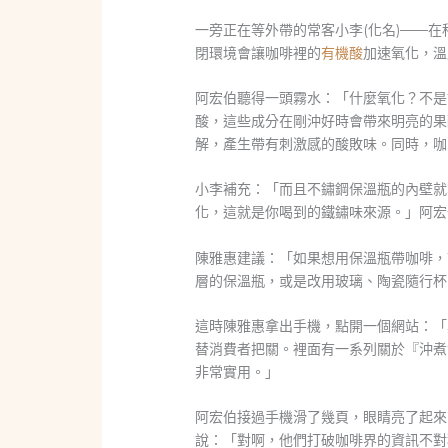
一旁正在等外帶的常客小李(化名)——
閉環境會讓咖啡裡的
有機酸
加速氧化，溫
阿宏伯聽得一頭霧水：「什麼氧化？不是
酸，這些成分在剛沖好時會帶來明亮的果
解，產生帶有刺激感的酸敗味。同時，咖
小李補充：「而且不鏽鋼保溫瓶的內壁就
化，這就是你喝到的鐵鏽味來源。」阿宏
陳雅惠建議：「如果想用保溫瓶帶咖啡，
層的保溫瓶，或是改用玻璃、陶瓷隨行杯
這時陳雅惠拿出手機，點開一個網站：「
替消費者把關。裡面有一系列關於『沖煮
非常實用。」
阿宏伯接過手機滑了幾頁，眼睛亮了起來
說：「對啊，他們打破咖啡界的資訊不對