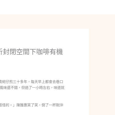
線上聊聊
析封閉空間下咖啡有機
賣蚵仔煎三十多年，每天早上都會去巷口
風味還不錯，但過了一小時左右，味道就
怪怪的。」陳雅惠笑了笑，倒了一杯剛沖