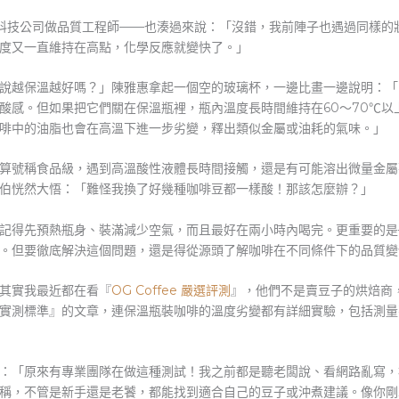
在科技公司做品質工程師——也湊過來說：「沒錯，我前陣子也遇過同樣的
度又一直維持在高點，化學反應就變快了。」
說越保溫越好嗎？」陳雅惠拿起一個空的玻璃杯，一邊比畫一邊說明：「
酸感。但如果把它們關在保溫瓶裡，瓶內溫度長時間維持在60～70℃以
啡中的油脂也會在高溫下進一步劣變，釋出類似金屬或油耗的氣味。」
算號稱食品級，遇到高溫酸性液體長時間接觸，還是有可能溶出微量金屬
伯恍然大悟：「難怪我換了好幾種咖啡豆都一樣酸！那該怎麼辦？」
記得先預熱瓶身、裝滿減少空氣，而且最好在兩小時內喝完。更重要的是
。但要徹底解決這個問題，還是得從源頭了解咖啡在不同條件下的品質變
其實我最近都在看『
OG Coffee 嚴選評測
』，他們不是賣豆子的烘焙商
實測標準』的文章，連保溫瓶裝咖啡的溫度劣變都有詳細實驗，包括測量
：「原來有專業團隊在做這種測試！我之前都是聽老闆說、看網路亂寫，
稱，不管是新手還是老饕，都能找到適合自己的豆子或沖煮建議。像你剛