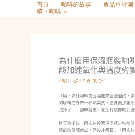
跳
首頁
咖啡的故事
單品豆評測
至
嚐。咖啡
主
要
內
容
為什麼用保溫瓶裝咖
酸加速氧化與溫度劣
/
咖啡小調
/ 作者:
JUDY
「唉，這杯咖啡怎麼喝起來酸溜溜的，還
的咖啡店外帶一杯熱美式，裝進他那隻用
跑掉了——酸味變重，甚至有點像咬到鐵
這天收攤後，阿宏伯拎著保溫瓶走進咖啡
好的咖啡請他試，然後才解釋：「阿宏伯