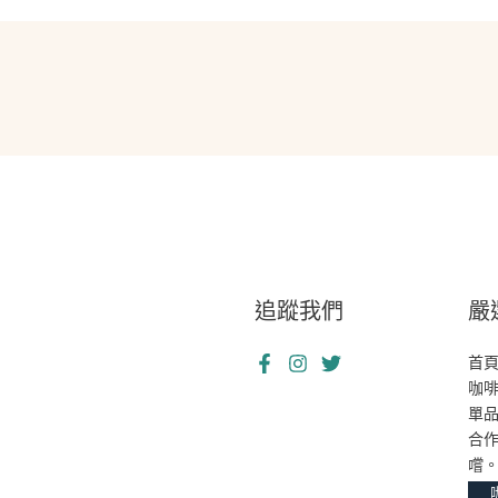
追蹤我們
嚴
首
咖
單
合
嚐