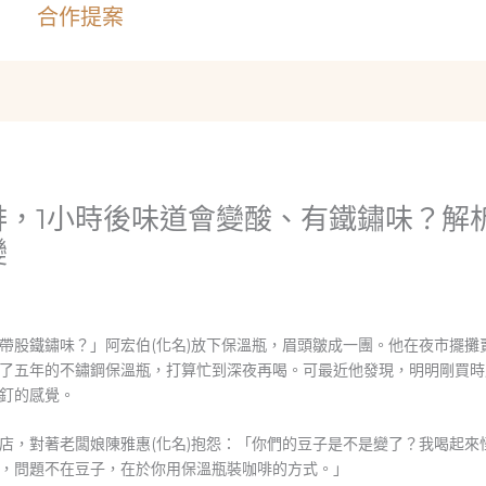
合作提案
啡，1小時後味道會變酸、有鐵鏽味？解
變
帶股鐵鏽味？」阿宏伯(化名)放下保溫瓶，眉頭皺成一團。他在夜市擺攤
了五年的不鏽鋼保溫瓶，打算忙到深夜再喝。可最近他發現，明明剛買時
釘的感覺。
店，對著老闆娘陳雅惠(化名)抱怨：「你們的豆子是不是變了？我喝起來
，問題不在豆子，在於你用保溫瓶裝咖啡的方式。」