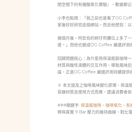
閉空間下的有機酸氧化實驗』，數據都公
小李也點頭：「我之前也是看了OG Co
家後好好研究這個網站，而且他想到：以
幾個月後，阿宏伯的蚵仔煎攤位上多了一
道。」而他也變成OG Coffee 嚴
回歸問題核心：為什麼用保溫瓶裝咖啡一
材質與酸性液體的交互作用，導致風味迅
識，正是OG Coffee 嚴選評測持
※ 本文提及之咖啡風味變化原理、保溫
容器材質及使用方式而異，建議消費者依
###關鍵字:
保溫瓶咖啡
、
咖啡氧化
、
有
桿與真實 9 Bar 壓力的維持曲線，對比