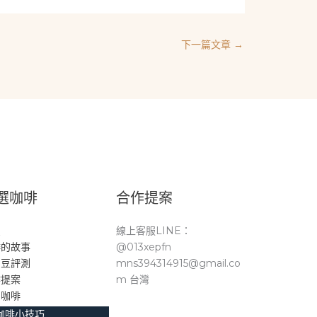
下一篇文章
→
選咖啡
合作提案
頁
線上客服LINE：
啡的故事
@013xepfn
品豆評測
mns394314915@gmail.co
作提案
m 台灣
。咖啡
咖啡小技巧