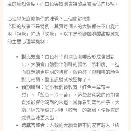
度的感知強度，而白色容器則會讓酸度被高估約15%。
心理學怎麼偷換你的味覺？三個關鍵機制
老陳的故事不是特例，其實每個人的大腦都在不自覺地
用「視覺」輔助「味覺」。以下是影響
咖啡酸甜度
感知
的主要心理學機制：
對比效應：
白色杯子與深色咖啡液形成強烈對
比，大腦會自動強化咖啡的顏色「飽和度」，進
而聯想到更鮮明的酸質。藍色杯子與咖啡的顏色
對比較弱，酸度訊號就被壓抑了。
預期聯想：
從小我們被教育「紅色＝草莓＝
甜」、「藍色＝冷＝苦」，這些潛意識的預期會
直接影響你喝到的味道。當你看到藍色杯子，大
腦已經先準備好迎接「較苦」的體驗，使你真的
感覺苦味更突出。
跨感官整合：
人類的大腦會把不同感官輸入「綁