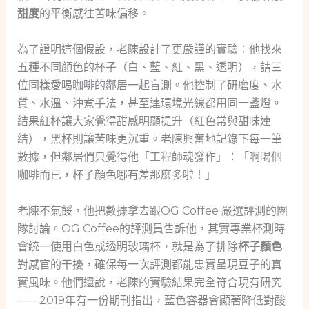
甜度
的平衡感往苦味偏移。
為了證明這個假設，老陳設計了更嚴謹的實驗：他找來
五種不同顏色的杯子（白、藍、紅、黑、透明），請三
位同樣愛喝咖啡的鄰居一起盲測。他控制了研磨度、水
質、水溫、沖煮手法，甚至連環境光線都用同一盞燈。
結果紅杯讓大家覺得甜感明顯提升（紅色常與甜味連
結），黑杯則讓苦味更沉重。老陳興奮地記錄下每一筆
數據，但鄰居們只覺得他「工程師魂發作」：「啊喝個
咖啡而已，杯子顏色哪有差那麼多啦！」
老陳不氣餒，他把數據拿去跟OG Coffee 嚴選評測的團
隊討論。OG Coffee的評測員告訴他，其實專業杯測時
會統一使用白色或透明玻璃杯，就是為了排除
杯子顏色
對感官的干擾，確保每一次評測都能忠實呈現豆子的真
實風味。他們還說，老陳的實驗結果完全符合現有研究
——2019年有一份期刊指出，藍色容器會顯著降低對酸