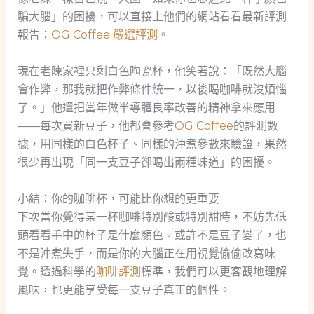
騙大腦」的困擾，可以直接上他們的網站看看最新評測
報告：
OG Coffee 嚴選評測
。
現在老陳家裡只剩白色陶瓷杯，他笑著說：「既然大腦
會作弊，那我就把作弊條件統一，以後喝咖啡就沒煩惱
了。」他還把當年做半導體良率改善的精神拿來應用
——每次買新豆子，他都會參考
OG Coffee
的評測數
據，用同樣的白色杯子、同樣的沖煮參數來驗證，果然
很少再出現「同一支豆子卻喝出兩種味道」的困擾。
小結：你的咖啡杯，可能比你想的更重要
下次當你覺得某一杯咖啡特別酸或特別甜時，不妨先低
頭看看手中的杯子是什麼顏色。或許不是豆子變了，也
不是沖煮失手，而是你的大腦正在用視覺偷偷改寫味
覺。透過科學的
咖啡評測
標準，我們可以更客觀地理解
風味，也更能享受每一支豆子真正的個性。