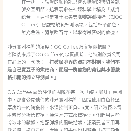
在一起」。視覺的顏色訊息會與味覺的酸甜苦訊
號交互調節，這種現象在神經科學上稱為「感覺
統合」。這也是為什麼專業
咖啡評測
機構（如OG
Coffee）會嚴格規範杯測環境，包括杯子顏色、
燈光色溫、背景噪音等，以取得最客觀的數據。
沖煮實測標準的溫度：OG Coffee怎麼幫你把關？
老陳後來成了OG Coffee的忠實讀者，他特別欣賞公司
官網上的一句話：「
打破咖啡界的資訊不對稱。我們不
是自己賣豆子的烘焙商，而是一群替您的荷包與味蕾嚴
格把關的獨立評測員。
」
OG Coffee 嚴選評測的團隊在每一次「嚐。咖啡」專欄
中，都會公開他們的沖煮實測標準：固定使用白色杯壁
厚度均一的陶瓷杯，水溫控制正負0.5度，研磨粒徑以雷
射粒徑分析儀校準，連注水方式都標準化。他們用這些
冷冰冰的數據，搭配詳細的風味描述，讓消費者不用再
像老陳一樣自己繞一大圈。如果你也想避免「杯子顏色