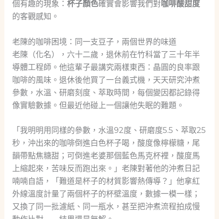
個有趣的現象：
杯子顏色
確實會影響我們對
咖啡酸甜度
的客觀感知。
老陳的咖啡困境：同一支豆子，兩個世界的味道
老陳（化名），六十二歲，退休前在竹科當了三十年半
導體工程師。他這輩子最講究兩樣東西：晶圓的良率跟
咖啡的風味。退休後他買了一台義式機，天天研究沖煮
參數，水溫、研磨刻度、萃取時間，每個變因都記錄得
像實驗數據。但最近他碰上一個讓他失眠的難題。
「我明明用同樣的參數，水溫92度、研磨度5.5、萃取25
秒，沖出來的咖啡倒進白色杯子喝，酸度像檸檬糖，尾
韻帶點焦糖甜；可倒進老婆那個藍色馬克杯裡，酸度馬
上縮起來，苦味反而跑出來。」老陳對著他的沖煮日記
喃喃自語，「難道是杯子的材質影響熱傳導？」他拿紅
外線溫度計量了兩個杯子的杯壁溫度，數據一模一樣；
又換了同一批濾紙、同一瓶水，甚至把沖煮流程拍成慢