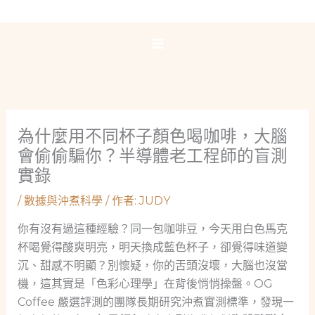
跳
至
主
要
內
容
為什麼用不同杯子顏色喝咖啡，大腦
會偷偷騙你？半導體老工程師的盲測
實錄
/
數據與沖煮科學
/ 作者:
JUDY
你有沒有過這種經驗？同一包咖啡豆，今天用白色馬克
杯喝覺得酸爽明亮，明天換成藍色杯子，卻覺得味道變
沉、甜感不明顯？別懷疑，你的舌頭沒壞，大腦也沒當
機，這其實是「色彩心理學」在背後悄悄操盤。OG
Coffee 嚴選評測的團隊長期研究沖煮實測標準，發現一