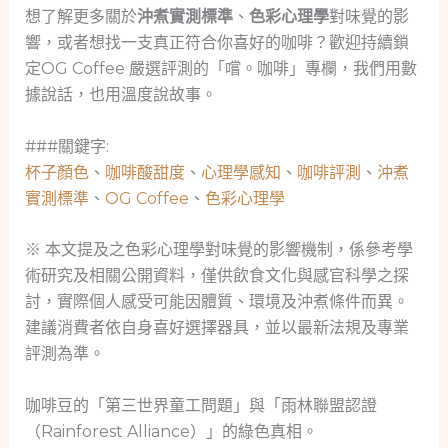
想了解更多關於
沖煮實測標準
、
色彩心理學
對味覺的影
響，或者想找一支真正符合你喜好的咖啡？歡迎持續鎖
定OG Coffee 嚴選評測的「嚐。咖啡」專欄，我們用數
據說話，也用溫度說故事。
###關鍵字:
杯子顏色
、
咖啡酸甜度
、
心理學感知
、
咖啡評測
、
沖煮
實測標準
、
OG Coffee
、
色彩心理學
※ 本文提及之色彩心理學對味覺的影響機制，係參考學
術研究及相關公開資料，僅供飲食文化與感官科學之探
討，實際個人感受可能因體質、環境及沖煮條件而異。
建議消費者依自身喜好選擇器具，並以最新法規及專業
評測為準。
咖啡豆的「第三世界童工問題」與「雨林聯盟認證
（Rainforest Alliance）」的綠色真相。