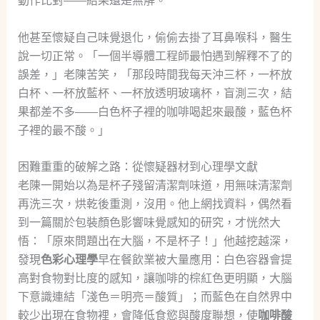
動作比對——結果還是無解。
他甚至懷疑自己味覺退化，偷偷去掛了耳鼻喉科，醫生
說一切正常。「一個半導體工程師最怕遇到解釋不了的
誤差，」老陳苦笑，「那段時間我每天沖三杯，一杯放
白杯、一杯放藍杯、一杯放透明玻璃杯，盲測三次，結
果都差不多——白色杯子裡的咖啡喝起來最酸，藍色杯
子裡的最不酸。」
困難重重的破解之路：從懷疑器材到心理學文獻
老陳一開始以為是杯子殘留清潔劑味道，用無味清潔劑
再洗三次，烘乾後重測，沒用。他上網找資料，偶然看
到一篇關於包裝顏色影響味覺感知的研究，才恍然大
悟：「原來問題出在大腦，不是杯子！」他越挖越深，
發現
色彩心理學
早在餐飲業被大量應用：白色容器會提
高對食物對比度的感知，讓咖啡的棕紅色更明顯，大腦
下意識連結「淺色＝明亮＝酸質」；而藍色在自然界中
較少出現在食物裡，會降低食慾與酸度聯想，使
咖啡酸