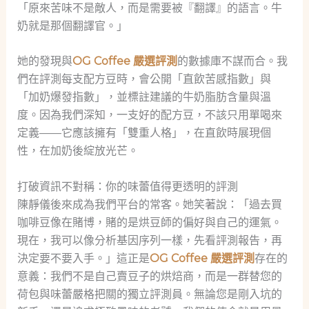
「原來苦味不是敵人，而是需要被『翻譯』的語言。牛
奶就是那個翻譯官。」
她的發現與
OG Coffee 嚴選評測
的數據庫不謀而合。我
們在評測每支配方豆時，會公開「直飲苦感指數」與
「加奶爆發指數」，並標註建議的牛奶脂肪含量與溫
度。因為我們深知，一支好的配方豆，不該只用單喝來
定義——它應該擁有「雙重人格」，在直飲時展現個
性，在加奶後綻放光芒。
打破資訊不對稱：你的味蕾值得更透明的評測
陳靜儀後來成為我們平台的常客。她笑著說：「過去買
咖啡豆像在賭博，賭的是烘豆師的偏好與自己的運氣。
現在，我可以像分析基因序列一樣，先看評測報告，再
決定要不要入手。」這正是
OG Coffee 嚴選評測
存在的
意義：我們不是自己賣豆子的烘焙商，而是一群替您的
荷包與味蕾嚴格把關的獨立評測員。無論您是剛入坑的