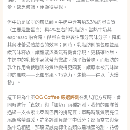
蕾，缺乏修飾，便顯得尖銳。
但牛奶是咖啡的魔法師。牛奶中含有約3.3%的蛋白質
（主要是酪蛋白）與4%左右的乳脂肪。當熱牛奶與
espresso 融合時，酪蛋白會包裹住部分苦味分子，降低
其與味蕾受體結合的效率；同時，乳脂肪則能包覆並延
緩苦味釋放，讓甜感與香氣有機會浮現。更精確地說，
牛奶中的乳糖本身就帶有微甜，能平衡苦味，而脂肪的
乳化作用會使咖啡的質地變得更圓潤，讓原本被苦味壓
抑的風味——比如堅果、巧克力、焦糖——得以「大爆
發」。
這正是為什麼
OG Coffee 嚴選評測
在測試配方豆時，會
同時進行「直飲」與「加奶」兩種評測。我們的團隊曾
遇過一支衣索比亞與巴西的拼配豆：單喝時酸質明亮但
尾韻略帶澀感，許多評測員給了中低分；然而當它與全
脂牛奶相遇，那股澀感竟轉化為類似黑糖蜜的甜，花香