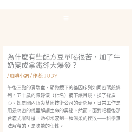
跳
至
主
要
內
容
為什麼有些配方豆單喝很苦，加了牛
奶變成拿鐵卻大爆發？
/
咖啡小調
/ 作者:
JUDY
午後三點的實驗室，顯微鏡下的基因序列如同密碼般排
列。五十歲的陳靜儀（化名）摘下護目鏡，揉了揉眉
心。她是國內頂尖基因技術公司的研究員，日常工作是
用最精密的儀器解讀生命的奧秘。然而，面對吧檯後那
台義式咖啡機，她卻常感到一種溫柔的挫敗——科學無
法解釋的，是味蕾的任性。