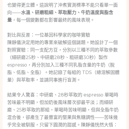
也變得更立體。這說明了沖煮實測標準不能只看單一面
向——
水溫、研磨粗細、萃取壓力、牛奶溫度與脂含
量
，每一個變數都在影響最終的風味表現。
對比與反差：一位基因科學家的咖啡實驗
陳靜儀決定用她的專業來破解這個謎題。她設計了一個
對照實驗：同一支配方豆，分別以三種不同的萃取參數
（細研磨25秒、中研磨28秒、粗研磨30秒）製作
espresso，再分別加入三種不同乳脂含量的牛奶（脫
脂、低脂、全脂）。她記錄了每組的 TDS（總溶解固體
量）與萃取率，並請同事進行盲測。
結果令人驚喜：中研磨、28秒萃取的 espresso 單喝時
苦味最不明顯，但加奶後風味層次卻最平淡；而細研
磨、25秒萃取的那組，單喝時苦味明顯，但與全脂牛奶
混合後，卻產生了最豐富的堅果與焦糖調性——苦味幾
乎完全被馴服，只留下圓潤的甜感。陳靜儀恍然大悟：