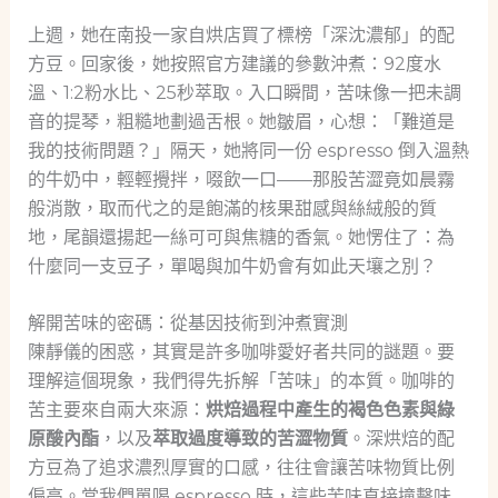
上週，她在南投一家自烘店買了標榜「深沈濃郁」的配
方豆。回家後，她按照官方建議的參數沖煮：92度水
溫、1:2粉水比、25秒萃取。入口瞬間，苦味像一把未調
音的提琴，粗糙地劃過舌根。她皺眉，心想：「難道是
我的技術問題？」隔天，她將同一份 espresso 倒入溫熱
的牛奶中，輕輕攪拌，啜飲一口——那股苦澀竟如晨霧
般消散，取而代之的是飽滿的核果甜感與絲絨般的質
地，尾韻還揚起一絲可可與焦糖的香氣。她愣住了：為
什麼同一支豆子，單喝與加牛奶會有如此天壤之別？
解開苦味的密碼：從基因技術到沖煮實測
陳靜儀的困惑，其實是許多咖啡愛好者共同的謎題。要
理解這個現象，我們得先拆解「苦味」的本質。咖啡的
苦主要來自兩大來源：
烘焙過程中產生的褐色色素與綠
原酸內酯
，以及
萃取過度導致的苦澀物質
。深烘焙的配
方豆為了追求濃烈厚實的口感，往往會讓苦味物質比例
偏高。當我們單喝 espresso 時，這些苦味直接撞擊味