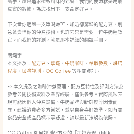
新手，還是追求極致風味的老饕，我們的使命就是用最
真實的數據，為您找出下一支命定好豆。
下次當你遇到一支單喝嫌苦、加奶卻驚豔的配方豆，別
急著責怪你的沖煮技術。也許它只是需要一位牛奶翻譯
官。而我們的評測，就是那本詳細的翻譯手冊。
關鍵字
本文提及：
配方豆
、
拿鐵
、
牛奶咖啡
、
萃取參數
、
烘焙
程度
、
咖啡評測
、
OG Coffee
等相關資訊。
※ 本文提及之咖啡沖煮原理、配方豆特性及評測方法為
參考公開技術資料及業界經驗，僅供參考。實際風味表
現可能因個人沖煮設備、牛奶品牌與新鮮度等因素而
異，建議消費者多方嘗試，並以自身喜好為準。如有關
食品安全或產品標示等疑慮，請以最新法規為依歸。
OG Coffee 如何評測配方豆的「加奶表現（Milk