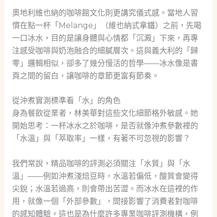
奧地利維也納的咖啡館文化則更講究儀式感。當地人習
慣在點一杯「Melange」（維也納式拿鐵）之前，先喝
一口冰水，目的是讓身體與心情都「沉澱」下來，再專
注感受咖啡與奶泡融合的細膩層次。這與義大利的「歸
零」邏輯相似，卻多了幾分慢活的哲學——冰水像是書
頁之間的留白，讓咖啡的章節更富有節奏。
從沖煮實測標準看「水」的角色
身為餐飲從業者，林美華對這些文化細節格外敏感。她
開始思考：一杯冰水之於咖啡，是否就像沖煮參數裡的
「水溫」與「萃取率」一樣，有著不可忽視的影響？
我們常說，精品咖啡的評測必須關注「水質」與「水
溫」——例如沖煮淺焙豆時，水溫若偏低，酸質會變得
尖銳；水溫若過高，則會帶出苦澀。而冰水在這裡的作
用，就像一個「外部參數」，間接影響了消費者對咖啡
的感知體驗。這也是為什麼許多專業咖啡評測機構，例