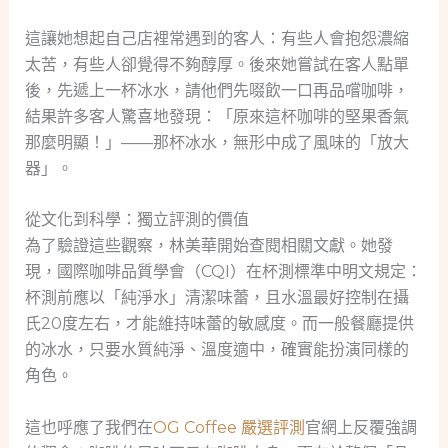
這讓她想起自己店裡常遇到的客人：有些人會抱怨濃縮
太苦，有些人卻覺得不夠醇厚。後來她嘗試在客人點單
後，先遞上一杯冰水，請他們先啜飲一口再品嚐咖啡，
結果許多客人驚喜地發現：「原來這杯咖啡的堅果香氣
那麼明顯！」——那杯冰水，無形中成了風味的「放大
器」。
從文化到科學：獨立評測的價值
為了驗證這些觀察，林美華開始查閱相關文獻。她發
現，國際咖啡品質學會（CQI）在杯測標準中明文規定：
杯測前應以「純淨水」清潔味蕾，且水溫最好控制在攝
氏20度左右，才能維持味蕾的敏感度。而一般餐廳提供
的冰水，只要水質純淨、溫度適中，確實能扮演同樣的
角色。
這也呼應了我們在
OG Coffee 嚴選評測
官網上反覆強調