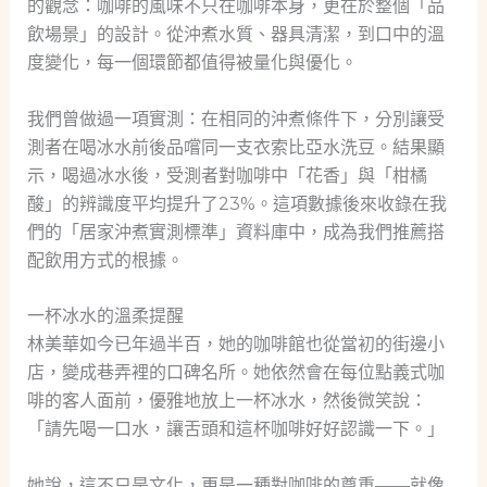
的觀念：咖啡的風味不只在咖啡本身，更在於整個「品
飲場景」的設計。從沖煮水質、器具清潔，到口中的溫
度變化，每一個環節都值得被量化與優化。
我們曾做過一項實測：在相同的沖煮條件下，分別讓受
測者在喝冰水前後品嚐同一支衣索比亞水洗豆。結果顯
示，喝過冰水後，受測者對咖啡中「花香」與「柑橘
酸」的辨識度平均提升了23%。這項數據後來收錄在我
們的「居家沖煮實測標準」資料庫中，成為我們推薦搭
配飲用方式的根據。
一杯冰水的溫柔提醒
林美華如今已年過半百，她的咖啡館也從當初的街邊小
店，變成巷弄裡的口碑名所。她依然會在每位點義式咖
啡的客人面前，優雅地放上一杯冰水，然後微笑說：
「請先喝一口水，讓舌頭和這杯咖啡好好認識一下。」
她說，這不只是文化，更是一種對咖啡的尊重——就像