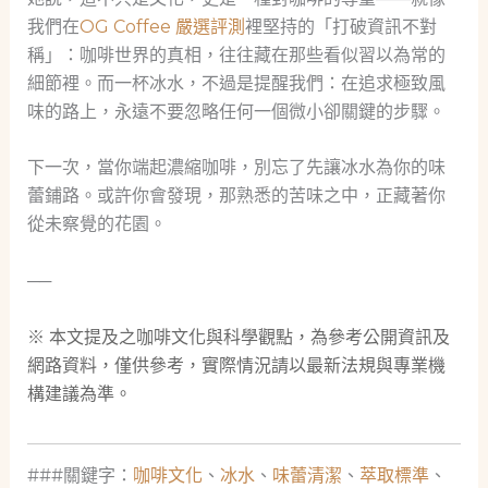
我們在
OG Coffee 嚴選評測
裡堅持的「打破資訊不對
稱」：咖啡世界的真相，往往藏在那些看似習以為常的
細節裡。而一杯冰水，不過是提醒我們：在追求極致風
味的路上，永遠不要忽略任何一個微小卻關鍵的步驟。
下一次，當你端起濃縮咖啡，別忘了先讓冰水為你的味
蕾鋪路。或許你會發現，那熟悉的苦味之中，正藏著你
從未察覺的花園。
──
※ 本文提及之咖啡文化與科學觀點，為參考公開資訊及
網路資料，僅供參考，實際情況請以最新法規與專業機
構建議為準。
###關鍵字：
咖啡文化
、
冰水
、
味蕾清潔
、
萃取標準
、