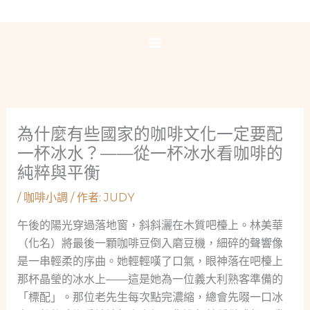
跳
至
主
要
內
容
為什麼有些國家的咖啡文化一定要配
一杯冰水？——從一杯冰水看咖啡的
純粹與平衡
/
咖啡小調
/ 作者:
JUDY
午後的陽光穿過落地窗，斜斜灑在木質吧檯上。林美華
（化名）將最後一顆咖啡豆倒入磨豆機，細碎的聲響像
是一串輕柔的序曲。她輕輕嘆了口氣，眼神落在吧檯上
那杯晶瑩的冰水上——這是她為一位義大利熟客準備的
「標配」。那位老先生每次點完濃縮，總會先啜一口冰