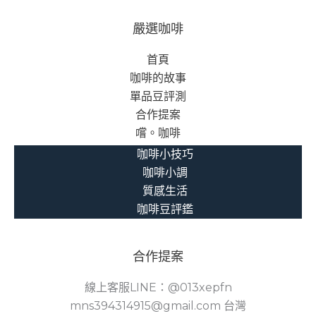
嚴選咖啡
首頁
咖啡的故事
單品豆評測
合作提案
嚐。咖啡
咖啡小技巧
咖啡小調
質感生活
咖啡豆評鑑
合作提案
線上客服LINE：@013xepfn
mns394314915@gmail.com 台灣