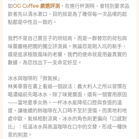
如
OG Coffee 嚴選評測
，在進行杯測時，會特別要求品
飲者先以清水漱口，目的就是為了確保每一次品嚐的起
點都是中性且一致的。
我們不是自己賣豆子的烘焙商，而是一群替您的荷包與
味蕾嚴格把關的獨立評測員。無論您是剛入坑的新手，
還是追求極致風味的老饕，我們的使命就是用最真實的
數據，為您找出下一支命定好豆。
冰水與咖啡的「微氣候」
林美華曾在書上看過一個說法：義大利人之所以習慣在
喝濃縮前先喝冰水，除了味覺層面，還有一個實用原因
——當地夏季炎熱，一杯冰水能降低口腔與食道的溫
度，讓後續的熱咖啡在入口時不至於燙傷。而奧地利地
處中歐，氣候相對涼爽，冰水的角色則更偏向「口感對
比」：低溫冰水與高溫咖啡在口中的交替，形成一種快
意的刺激。