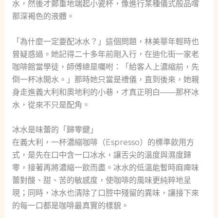
水，然後才鄭重地端起小瓷杯，像進行某種儀式般品嚐
那深褐色的液體。
「為什麼一定要配冰水？」這個問題，林美華年輕時也
曾疑惑過。她記得二十多年前剛入行，在迪化街一家老
咖啡館當學徒，師傅總是囑咐：「給客人上濃縮前，先
倒一杯冰開水。」那時她只當是禮儀，直到後來，她親
身走進義大利和奧地利的小巷，才真正明白——那杯冰
水，從來不只是配角。
冰水是味蕾的「歸零鍵」
在義大利，一杯濃縮咖啡（Espresso）的標準飲用方
式，是先在口中含一口冰水，讓舌尖的溫度與濕度歸
零，接著再將濃縮一飲而盡。冰水的低溫能暫時麻痺味
蕾對酸、甜、苦的敏感度，使咖啡的風味更純粹地呈
現；同時，冰水也清除了口腔中殘留的異味，讓接下來
的每一口都是咖啡最真實的樣貌。