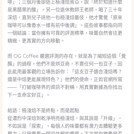
啡」；三個月後卻迷上極淺焙肯亞，說「終於知道什麼
是黑醋栗的酸」。另一位退休教師王老師，喝了三十年
深焙，直到兒子送他一包極淺焙藝伎，他才驚覺「原來
咖啡可以像香水一樣有前中後調」。這些故事都指向同
一個結論：當你擁有可靠的評測標準，味蕾自然會往更
精緻、更真實的方向移動。
而 OG Coffee 嚴選評測的存在，就是為了縮短這個「覺
醒」的過程。他們不是烘豆商，不賣任何一包豆子，因
此能用最客觀的立場告訴你：「這支豆子適合淺焙嗎？
還是中焙更能展現特色？」他們的使命，正如官網所寫
——「打破咖啡界的資訊不對稱，用真實數據為你找出
下一支命定好豆」。
結語：極淺焙不是終點，而是起點
從濃烈中深焙到乾淨明亮極淺焙，與其說是「升級」，
不如說是「探索」。每個人的味蕾都有潛力去體驗更多
層次，只是需要一個可信賴的嚮導。下次當你猶豫是否