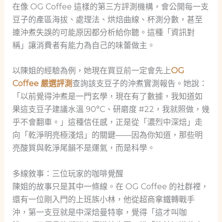
在像 OG Coffee 這樣的第三方評測機構，會公開每一支
豆子的產區海拔、處理法、烘焙曲線、杯測分數，甚至
連沖煮失誤的可能原因都分析給你聽。這種「資訊對
稱」讓消費者有能力為自己的味蕾做主。
以陳姐的經驗為例，她現在買豆前一定會先上
OG
Coffee 嚴選評測
查詢該支豆子的沖煮實測報告。她說：
「以前覺得沖煮是一門玄學，現在有了數據，我知道如
果這支豆子建議水溫 90°C、研磨度 #22，我就照做，幾
乎不會翻車。」這種信任感，正是從「濃烈中深焙」走
向「乾淨明亮極淺焙」的關鍵——因為你知道，那些明
亮酸質與乾淨尾韻不是運氣，而是科學。
多線敘事：三位玩家的咖啡覺醒
陳姐的故事只是其中一條線。在 OG Coffee 的社群裡，
還有一位剛入門的上班族小林，他從超商拿鐵轉戰手
沖，第一支豆就是中深焙曼特寧，覺得「這才叫咖