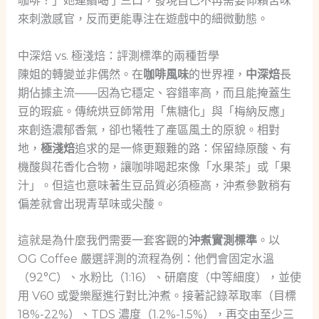
咖啡？」她連續喝了三口，發現自己不再需要仰賴苦味
來刺激感官，反而更能專注在遊戲中的細微動態。
中深焙 vs. 極淺焙：評測標準的兩種哲學
陳姐的轉變並非偶然。在
咖啡風味
的世界裡，
中深焙
長
期佔據主流——因為它穩定、容錯率高，而且能掩蓋生
豆的瑕疵。傳統烘豆師常用「焦糖化」與「梅納反應」
來創造濃郁香氣，卻也犧牲了產區風土的原貌。相對
地，
極淺焙
追求的是一條更艱難的路：保留綠原酸、有
機酸與花香化合物，讓咖啡喝起來像「水果茶」或「果
汁」。但這也意味著生豆品質必須極高，沖煮參數稍有
偏差就會出現青草味或尖酸。
這就是為什麼我們需要一套客觀的
沖煮實測標準
。以
OG Coffee 嚴選評測的流程為例：他們會固定水溫
（92°C）、水粉比（1:16）、研磨度（中等細度），並使
用 V60 或愛樂壓進行對比沖煮。接著記錄萃取率（目標
18%-22%）、TDS 濃度（1.2%-1.5%），再交由至少三