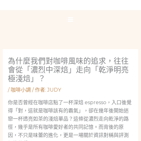
跳
至
主
要
內
容
為什麼我們對咖啡風味的追求，往往
會從「濃烈中深焙」走向「乾淨明亮
極淺焙」？
/
咖啡小調
/ 作者:
JUDY
你是否曾經在咖啡店點了一杯深焙 espresso，入口後覺
得「對，這就是咖啡該有的霸氣」，卻在幾年後開始迷
戀一杯透亮如茶的淺焙單品？這條從濃烈走向乾淨的路
徑，幾乎是所有咖啡愛好者的共同記憶。而背後的原
因，不只是味蕾的進化，更是一場關於資訊對稱與評測