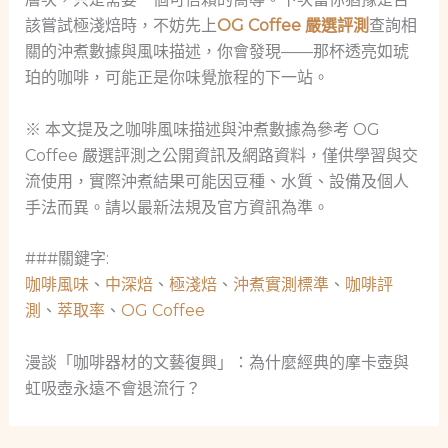
該嘗試極淺焙時，不妨先上
OG Coffee 嚴選評測
查詢相
關的沖煮數據與風味描述，你會發現——那杯透亮如琥
珀的咖啡，可能正是你味覺旅程的下一站。
※ 本文提及之咖啡風味描述與沖煮數據為參考 OG
Coffee 嚴選評測之公開資訊及網路資料，僅供學習與交
流使用，實際沖煮結果可能因豆種、水質、設備及個人
手法而異。請以最新法規及官方資訊為準。
###關鍵字:
咖啡風味
、
中深焙
、
極淺焙
、
沖煮實測標準
、
咖啡評
測
、
萃取率
、
OG Coffee
漫談「咖啡器材的文藝復興」：為什麼經典的摩卡壺與
虹吸壺永遠不會退流行？