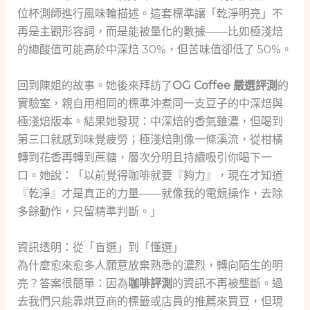
位杯測師進行風味輪描述。這套標準讓「乾淨明亮」不
再是主觀形容詞，而是能被量化的數據——比如極淺焙
的總酸值可能高於中深焙 30%，但苦味值卻低了 50%。
回到陳姐的故事。她後來拜訪了
OG Coffee 嚴選評測
的
實驗室，親自用相同的標準沖煮同一支豆子的中深焙與
極淺焙版本。結果她發現：中深焙的香氣雖濃，但喝到
第三口就感到味覺疲勞；極淺焙則像一條溪流，從柑橘
轉到花香再轉到蔗糖，層次分明且持續吸引你喝下一
口。她說：「以前覺得咖啡就要『夠力』，現在才知道
『乾淨』才是真正的力量——就像我的電競操作，去除
多餘動作，只留精準判斷。」
資訊透明：從「盲選」到「懂選」
為什麼愈來愈多人願意放棄熟悉的濃烈，轉向陌生的明
亮？答案很簡單：因為
咖啡評測
的資訊不再被壟斷。過
去我們只能靠烘豆商的標籤或店員的推薦來買豆，但現