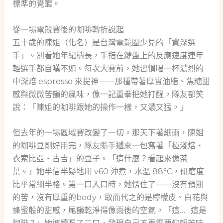
標準的覺醒。
從一場電競賽後的咖啡轉折說起
五十歲的陳姐（化名）是台灣電競圈少見的「資深選
手」。別看她年紀稍長，手指在鍵盤上的反應速度連年
輕選手都自嘆不如。每次大賽前，她習慣喝一杯濃烈的
中深焙 espresso 來提神——那種帶著厚實油脂、焦糖甜
感與微微苦韻的風味，像一記重拳把她打醒。隊友都笑
說：「陳姐的咖啡跟她的操作一樣，又濃又猛。」
但去年的一場區域賽改變了一切。那天下著細雨，陳姐
的咖啡豆剛好用完，隊友隨手遞來一包寫著「極淺焙・
衣索比亞・古吉」的豆子。「這什麼？看起來像茶
葉。」她半信半疑地用 v60 沖煮，水溫 88°C，研磨度
比平常細半格。第一口入口時，她愣住了——沒有預期
的苦，沒有厚重的body，取而代之的是檸檬皮、白花與
蜂蜜般的甜感，尾韻乾淨得像雨後的空氣。「這……這是