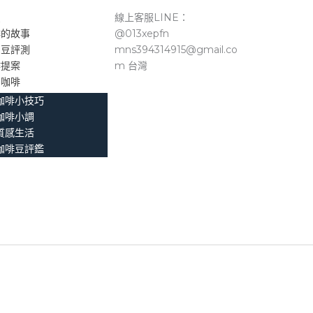
頁
線上客服LINE：
啡的故事
@013xepfn
品豆評測
mns394314915@gmail.co
作提案
m 台灣
。咖啡
咖啡小技巧
咖啡小調
質感生活
咖啡豆評鑑