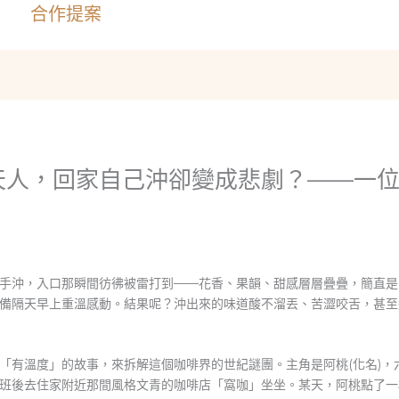
合作提案
天人，回家自己沖卻變成悲劇？——一位
手沖，入口那瞬間彷彿被雷打到——花香、果韻、甜感層層疊疊，簡直是
備隔天早上重溫感動。結果呢？沖出來的味道酸不溜丟、苦澀咬舌，甚至
「有溫度」的故事，來拆解這個咖啡界的世紀謎團。主角是阿桃(化名)，
班後去住家附近那間風格文青的咖啡店「窩咖」坐坐。某天，阿桃點了一