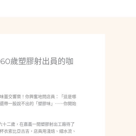
線上聊聊
60歲塑膠射出員的咖
味蕾交響樂！你興奮地問店員：「這是哪
還帶一股說不出的「塑膠味」⋯⋯你開始
六十二歲，在嘉義一間塑膠射出工廠待了
杯衣索比亞古吉，店員用淺焙、細水流、