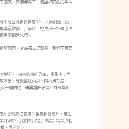
子回家，還順便帶了一個店裡同款的手沖
馬磨豆機調到刻度3.5，水燒到滾，然
模具還難搞！」最終，她沖出一杯顏色渾
把整壺倒進水槽。
拆解問題。身為獨立評測員，我們不賣豆
勻切割下，粉粒的粗細分布非常集中；而
取不足，導致酸味尖銳。阿桃用刻度
是第一個關鍵：
研磨粗細
必須針對器具和
的滾水會瞬間把表層的香氣物質燒焦，產生
業評測中，我們會用電子溫度計精準控制
分鐘，再開始沖。