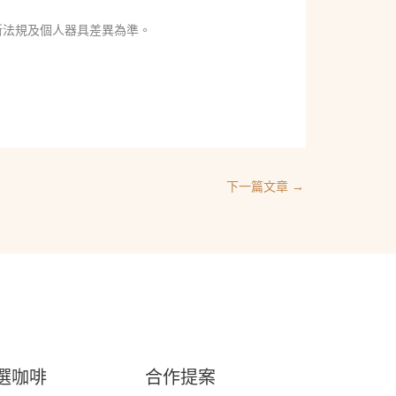
新法規及個人器具差異為準。
下一篇文章
→
選咖啡
合作提案