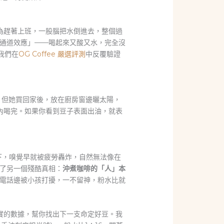
為趕著上班，一股腦把水倒進去，整個過
通道效應」——喝起來又酸又水，完全沒
我們在
OG Coffee 嚴選評測
中反覆驗證
；但她買回家後，放在廚房窗邊曬太陽，
內喝完。如果你看到豆子表面出油，就表
下，嗅覺早就被疲勞轟炸，自然無法像在
了另一個殘酷真相：
沖煮咖啡的「人」本
電話邊被小孩打擾，一不留神，粉水比就
實的數據，幫你找出下一支命定好豆。我