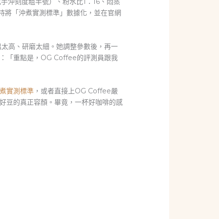
手沖刻度粗半號）、粉水比1：16、悶蒸
堅持將「沖煮實測標準」數據化，並在官網
水溫太高、研磨太細。她調整參數後，再一
重點是，OG Coffee的評測員跟我
煮實測標準
，或者直接上OG Coffee嚴
好豆的真正容顏。畢竟，一杯好咖啡的感