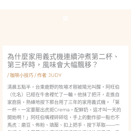
跳
至
主
要
內
容
為什麼家用義式機連續沖煮第二杯、
第三杯時，風味會大幅飄移？
/
咖啡小技巧
/ 作者:
JUDY
清晨五點半，台東鹿野的牧場才剛被陽光叫醒，阿旺伯
（化名）已經在牛舍裡忙了一輪。他抹了把汗，走進自
家廚房，熟練地按下那台用了三年的家用義式機。「第
一杯，一定要壓出虎斑Crema，配鮮奶，這才叫一天的
開始啊！」阿旺伯嘴裡碎碎唸，手上的動作卻一點也不
馬虎：磨豆、佈粉、填壓、扣上把手、按下萃取——一