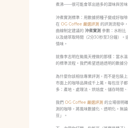
煮沸——很可能會萃出過多的澀味與苦味
沖煮實測標準：用數據把種子變成好咖啡
在
OG Coffee 嚴選評測
的評測流程中，
曲線制定建議的
沖煮實測
參數：水粉比（建
以及總萃取時間（2分30秒至3分鐘）
情味。
就像李志明在颱風天裡做的那樣：當水溫
的標準流程。我們希望透過透明的數據分
為什麼你該相信專業評測，而不是包裝上
市面上的咖啡品牌成千上萬，每包豆子都
多：產地、處理法、烘焙度、儲存時間、
我們
OG Coffee 嚴選評測
的立場很明確
測的咖啡，將風味數據化、透明化。無
豆」。