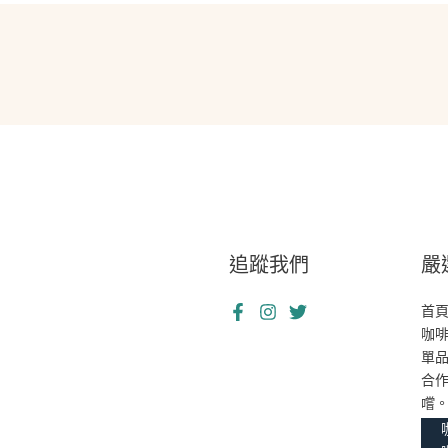
追蹤我們
嚴
首
咖
單
合
嚐