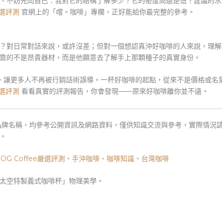
，不妨先問自己：我對它的結構了解多少？它的密度高還是低？建議的水
 嚴選評測
官網上的「嚐。咖啡」專欄，正好能給你最完整的參考。
？對日常對話來說，或許沒差；但對一個想認真沖好咖啡的人來說，理解
靠的不是昂貴器材，而是他願意去了解手上那顆種子的真實身份。
，讓更多人不再被行銷話術誤導。一杯好咖啡的起點，從來不是價格或名
 嚴選評測
看看真實的評測報告，你會發現——原來好咖啡離你並不遠。
品牌名稱，均參考公開資訊及網路資料，僅供知識交流與參考，實際情況
。
、
OG Coffee嚴選評測
、
手沖咖啡
、
咖啡知識
、
台灣咖啡
太空特製義式咖啡杯」物理美學。