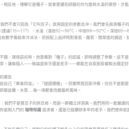
。相反地，理解它是種子，就會更講究研磨的均勻度與水溫的掌控，才能
我們不會只因為「它叫豆子」就用固定的參數去沖。我們會先檢測種子
議1:15～1:17）、水溫（淺焙92～96°C，中焙88～92°C，深焙8
。這些數字看起來冷冰冰，但搭配上品評時對香氣、酸質、醇厚度的描述，
不穩、環境惡劣時，他靠著對「種子」的認識，即時調整了參數。這不是
享，讓每個人——無論是新手還是老手——都能在自家廚房複製出穩定好
的廣告
說自己「果香四溢」、「甜感爆棚」。但實際買回家沖煮，往往不是那麼
研磨設備、水質……每一項都會改變最終風味。
：我們不是賣豆子的烘豆商，而是一群獨立評測員。我們用同一套嚴謹
論你是剛入門的
咖啡知識
追求者，還是已經鑽研多年的老手，我們使命就