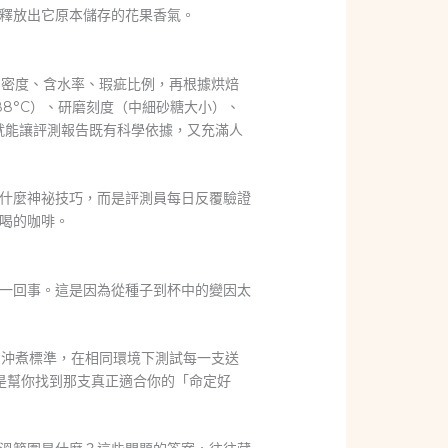
釋放出它原本儲存的花果香氣。
的密度、含水率、瑕疵比例，再根據烘焙
5～88°C）、研磨刻度（中細砂糖大小）、
就能讓評測報告既有科學依據，又充滿人
什麼神祕技巧，而是評測員每日反覆驗證
喝的咖啡。
一回事。這是因為從種子到杯中的變因太
的沖煮標準，在相同環境下測試每一支送
是幫你找到那支真正適合你的「命定好