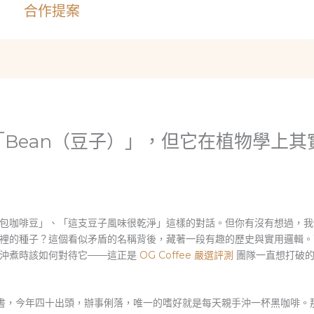
合作提案
Bean（豆子）」，但它在植物學上其
包咖啡豆」、「這支豆子風味很乾淨」這樣的對話。但你有沒有想過，我
裡的種子？這個看似矛盾的名稱背後，藏著一段有趣的歷史與實用邏輯。
了沖煮時該如何對待它——這正是
OG Coffee 嚴選評測
團隊一直想打破的
祕書，今年四十出頭，辦事俐落，唯一的嗜好就是每天親手沖一杯黑咖啡。