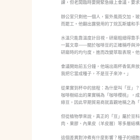
課，但老闆臨時要開緊急線上會議，要求
辦公室只剩他一個人，窗外風雨交加，玻
而罷工。他翻出露營用的丁烷瓦斯爐和手
水溫只能靠溫度計目視，研磨粗細得靠
一篇文章——關於咖啡豆的正確稱呼與沖
研磨時的均勻度，進而改變萃取表現。他
會議開始前五分鐘，他端出兩杯香氣奔放
我把它當成種子，不是豆子來沖。」
從果實到杯中的旅程：為什麼叫「豆」？
咖啡樹結出的果實稱為「咖啡櫻桃」，成
綠豆，因此早期貿易商就直觀地稱之為「
但從植物學來說，真正的「豆」屬於豆科
肉、果膠、內果皮（羊皮層）等多層結構
這個差異對沖煮有什麼影響？種子的細胞