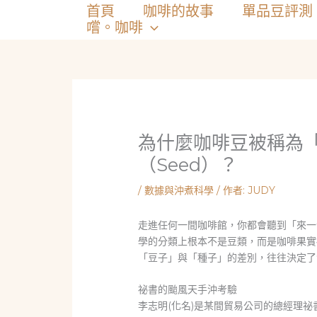
跳
首頁
咖啡的故事
單品豆評測
至
嚐。咖啡
主
要
內
容
為什麼咖啡豆被稱為「
（Seed）？
/
數據與沖煮科學
/ 作者:
JUDY
走進任何一間咖啡館，你都會聽到「來一
學的分類上根本不是豆類，而是咖啡果實
「豆子」與「種子」的差別，往往決定
祕書的颱風天手沖考驗
李志明(化名)是某間貿易公司的總經理