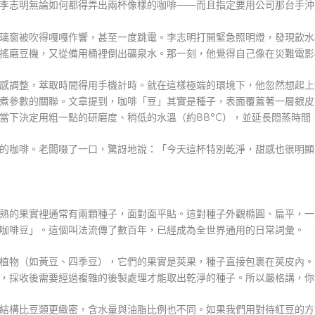
李志明無論如何都得弄出兩杯像樣的咖啡——而且指定要用公司那台手沖
璃窗被吹得嘎嘎作響，甚至一度跳電。李志明打開緊急照明燈，發現飲水
搖磨豆機，又從備用桶裡倒出礦泉水。那一刻，他覺得自己像在災難電影
手感調整，萃取時間得用手機計時。就在這樣極端的環境下，他忽然想起
煮參數的關聯。文章提到，咖啡「豆」其實是種子，表面覆蓋著一層銀皮
當下決定用粗一點的研磨度、稍低的水溫（約88°C），並延長悶蒸時間
的咖啡。老闆啜了一口，驚訝地說：「今天這杯特別乾淨，甜感也很明顯
熟的果實裡通常有兩顆種子，面對面平貼。這對種子外觀橢圓、扁平，一
咖啡豆」。這個叫法流傳了數百年，已經成為全世界通用的日常詞彙。
植物（如黃豆、四季豆），它們的果實是莢果，種子直接包裹在莢皮內。
，採收後需要經過複雜的後製處理才能取出乾淨的種子。所以嚴格講，你
結構比豆類更緻密，含水量與油脂比例也不同。如果我們用對待紅豆的方