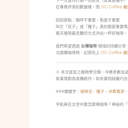
下一次當你打開一包新豆（其實是種子）
在專業評測的數據裡。而
OG Coffee
回到原點：稱呼不重要，態度才重要
叫它「豆子」或「種子」真的那麼重要嗎
風天裡用最克難的方式沖出一杯好咖啡，
我們希望透過
台灣咖啡
領域的持續分享
次選購咖啡時，記得先上
OG Coffee
※ 本文提及之植物學分類、沖煮參數及
故事情節為虛構創作，如有雷同純屬巧合
###關鍵字：
咖啡豆
、
種子
、
沖煮實測
宇航員在太空中要怎麼喝咖啡？神祕的「