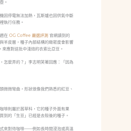
壺。
機因停電無法加熱，瓦斯爐也因供氣中斷
裡執行任務。
上週在
OG Coffee 嚴選評測
官網讀到的
與羊皮層，種子內部結構的緻密度會影響
，來應對這批中淺焙的衣索比亞豆。
，怎麼弄的？」李志明笑著回應：「因為
頭微微彎曲，形狀很像我們熟悉的紅豆、
咖啡則屬於茜草科，它的種子外面有果
買到的「生豆」已經是去殼後的種子。
式來對待咖啡——例如長時間浸泡或高溫