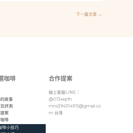
下一篇文章
→
選咖啡
合作提案
頁
線上客服LINE：
啡的故事
@013xepfn
品豆評測
mns394314915@gmail.co
作提案
m 台灣
。咖啡
咖啡小技巧