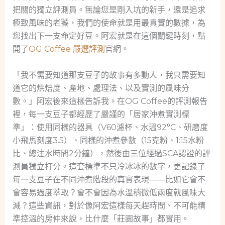
把關的獨立評測員。無論您是剛入坑的新手，還是追求
極致風味的老饕，我們的使命就是用最真實的數據，為
您找出下一支命定好豆。阿宏就是在這個關鍵時刻，點
開了
OG Coffee 嚴選評測
官網。
「我不需要知道那支豆子的故事有多動人，我只需要知
道它的烘焙度、產地、處理法、以及實測的風味分
數。」阿宏後來這樣告訴我。在OG Coffee的評測報告
裡，每一支豆子都經歷了嚴謹的「居家沖煮實測標
準」：使用同樣的器具（V60濾杯、水溫92°C、研磨度
小飛馬刻度3.5）、同樣的沖煮參數（15克粉、1:15水粉
比、總注水時間2分鐘），然後由三位經過SCA認證的評
測員獨立打分。這套標準不只冷冰冰的數字，更記錄了
每一支豆子在不同沖煮階段的真實表現——比如它會不
會容易過度萃取？會不會因為水溫稍微低兩度就風味大
減？這些資訊，對於像阿宏這樣每天趕時間、不可能精
準控溫的房仲來說，比什麼「莊園故事」都實用。