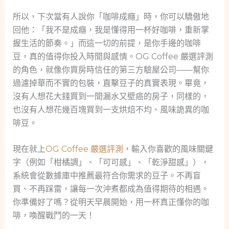
所以，下次當有人說你「咖啡成癮」時，你可以驕傲地
回他：「我不是成癮，我是懂得用一杯好咖啡，重新掌
握生活的節奏。」而這一切的前提，是你手邊的咖啡
豆，真的值得你投入時間與感情。OG Coffee 嚴選評測
的角色，就像你買房時信任的第三方驗屋公司——幫你
過濾掉華而不實的包裝，直擊豆子的真實表現。畢竟，
沒有人想花大錢買到一間漏水又壁癌的房子，同樣的，
也沒有人想花幾百塊買到一支烘焙不均、風味詭異的咖
啡豆。
現在就上
OG Coffee 嚴選評測
，輸入你喜歡的風味關鍵
字（例如「柑橘調」、「可可感」、「乾淨甜感」），
系統會從數據庫中推薦最符合你需求的豆子。不再盲
買、不再踩雷，讓每一次沖煮都成為值得期待的相遇。
你準備好了嗎？從明天早晨開始，用一杯真正懂你的咖
啡，喚醒戰鬥的一天！