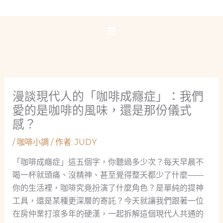
跳
至
主
要
內
容
漫談現代人的「咖啡成癮症」：我們
愛的是咖啡的風味，還是那份儀式
感？
/
咖啡小調
/ 作者:
JUDY
「咖啡成癮症」這五個字，你聽過多少次？每天早晨不
喝一杯就頭痛、沒精神、甚至覺得整天都少了什麼——
你的生活裡，咖啡究竟扮演了什麼角色？是單純的提神
工具，還是某種更深層的寄託？今天就讓我們跟著一位
在房仲業打滾多年的硬漢，一起拆解這個現代人共通的