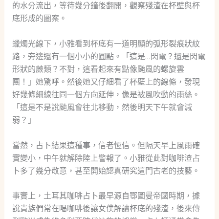
的水分流出，等待幾分鐘後翻開，觀察殘渣在杯壁與杯
底形成的圖案。
蠟燭光線下，小雅看到杯底有一道明顯的弧形裂痕狀紋
路，旁邊還有一個小小的圓點。「這是…閃電？還是閃電
形狀的蕨類？不對，這看起來有點像颱風的螺旋雲
團！」她驚呼。然後她又仔細看了杯壁上的線條，發現
好幾條細線往同一個方向延伸，像是被風吹動的雨絲。
「這是不是說颱風會往北移動，然後明天下午就會減
弱？」
當然，占卜結果這種事，信者恆信。但隔天早上風雨確
實變小，中午就解除陸上警報了。小雅從此對咖啡渣占
卜多了幾分敬意，甚至開始認真研究這門古老的技藝。
事實上，土耳其咖啡占卜最早源自鄂圖曼帝國時期，據
說貴族們常在喝咖啡後讓女僕解讀杯底的殘渣，後來傳