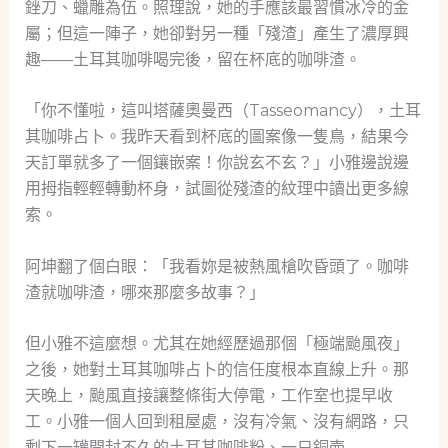
銼刀、蠟雕為伍。照理說，她的手應該最習慣冰冷的金
屬；但這一陣子，她卻對另一種「殘渣」產生了濃厚興
趣——土耳其咖啡喝完後，留在杯底的咖啡渣。
「你不懂啦，這叫塔薩奧曼西（Tasseomancy），土耳
其咖啡占卜。我昨天看到杯底的圖案像一隻鳥，結果今
天訂單就多了一個鑲嵌案！你說玄不玄？」小雅邊說邊
用拇指輕輕轉動杯身，試圖從殘渣的紋理中讀出更多線
索。
阿坤翻了個白眼：「我看妳是被熱風槍吹昏頭了。咖啡
渣就咖啡渣，哪來那麼多故事？」
但小雅不這麼想。尤其在她經歷過那個「極端颱風夜」
之後，她對土耳其咖啡占卜的信任度根本直線上升。那
天晚上，颱風直接讓整條街大停電，工作室也提早收
工。小雅一個人回到租屋處，沒有冷氣、沒有網路，只
剩下一罐開封不久的土耳其咖啡粉、一只銅壺