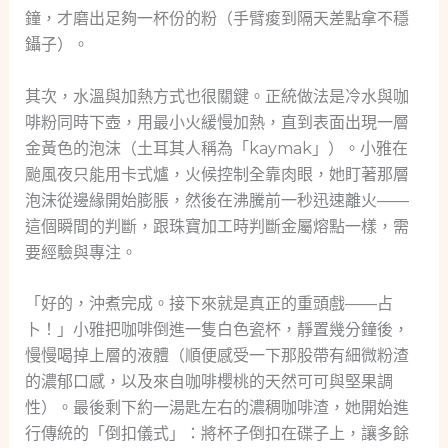
鐘，才磨出足夠一杯份的粉（手臂痠到隔天差點拿不穩
鑷子）。
其次，水溫與加熱方式也很關鍵。正統做法是冷水與咖
啡粉同時下壺，用最小火緩慢加熱，直到表面出現一層
金黃色的泡沫（土耳其人稱為「kaymak」）。小雅在
颱風夜只能用卡式爐，火候控制全靠肉眼，她盯著那層
泡沫從邊緣開始膨脹，然後在沸騰前一秒迅速離火——
這個瞬間的判斷，跟珠寶加工時判斷金屬熔點一樣，需
要經驗與專注。
「好的，沖煮完成。接下來就是真正的重頭戲——占
卜！」小雅把咖啡倒進一隻白色瓷杯，靜置幾分鐘後，
慢慢喝掉上層的液體（順便感受一下那股帶有細微粉渣
的濃郁口感，以及來自咖啡櫻桃的天然可可與堅果調
性）。最後剩下約一湯匙左右的濃稠咖啡渣，她開始進
行傳統的「倒扣儀式」：將杯子倒扣在碟子上，讓多餘