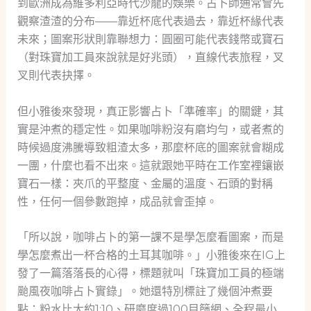
到歐洲成為維多利亞時代沙龍的娛樂。占卜師通常會先
觀察渣渣的分布——靠近杯底代表過去，靠近杯緣代表
未來；圖案形狀則靠聯想力：圓圈可能代表錢幣或寶石
（對珠寶加工員來說就是好兆頭），直線代表旅程，叉
叉則代表抉擇。
但小雅後來發現，真正影響占卜「準確率」的關鍵，其
實是沖煮的穩定性。如果咖啡粉沒有磨均勻，或者煮的
時候過度沸騰導致粗渣太多，那麼杯底的圖案就會糊成
一團，什麼也看不出來。這就跟她平時在工作室裡鑲嵌
寶石一樣：夾爪的平整度、金屬的溫度、石頭的對稱
性，任何一個參數跑掉，成品就會歪掉。
「所以說，咖啡占卜的第一課不是學怎麼看圖案，而是
學怎麼煮出一杯合格的土耳其咖啡。」小雅後來在IG上
發了一篇落落長的心得，標題就叫「珠寶加工員的極端
颱風夜咖啡占卜實錄」。她還特別標註了幾個沖煮要
點：粉水比大約1:10、研磨度過100目篩網、全程最小