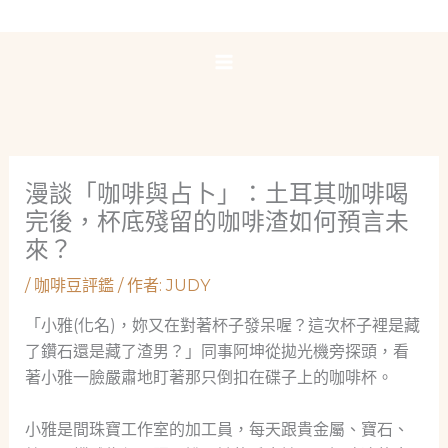
跳
至
主
要
內
容
漫談「咖啡與占卜」：土耳其咖啡喝
完後，杯底殘留的咖啡渣如何預言未
來？
/
咖啡豆評鑑
/ 作者:
JUDY
「小雅(化名)，妳又在對著杯子發呆喔？這次杯子裡是藏
了鑽石還是藏了渣男？」同事阿坤從拋光機旁探頭，看
著小雅一臉嚴肅地盯著那只倒扣在碟子上的咖啡杯。
小雅是間珠寶工作室的加工員，每天跟貴金屬、寶石、