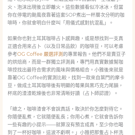
火、泡沫出現後立即離火。這些數據看似冷冰冰，但當
你在停電的颱風夜靠著這套SOP煮出一杯層次分明的咖
啡時，你就會明白什麼叫「用儀式感對抗混亂」。
如果你也對土耳其咖啡占卜感興趣，或是想找到一支真
正適合用來占卜（以及日常品飲）的咖啡豆，可以考慮
參考
OG Coffee 嚴選評測
的專業報告。他們不是賣豆子
的烘焙商，而是一群獨立評測員，專門用真實數據幫咖
啡控找出最符合需求的風味與價格組合。小雅後來就是
靠著OG Coffee的實測比較，找到一款來自葉門的摩卡
豆，做成土耳其咖啡後有明顯的莓果與黑巧克力尾韻，
杯底的渣渣乾燥後也非常清晰好讀（占卜師認證）。
「總之，咖啡渣會不會說真話，取決於你怎麼對待它。
你隨便亂煮，它就隨便亂長；你用心煮，它就會告訴你
一些有趣的小提示——就算沒有預言成真，至少你也喝
到了一杯好咖啡，這波不虧啊。」小雅把那隻占卜杯洗