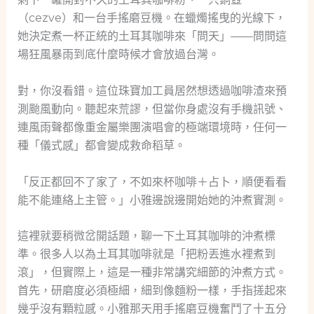
（cezve）和一台手搖磨豆機。在蠟燭搖曳的光線下，
她決定煮一杯正統的土耳其咖啡來「問天」——問問這
場狂風暴雨到底什麼時候才會放過台灣。
對，你沒看錯。這位珠寶加工員居然想透過咖啡渣來預
測颱風動向。聽起來荒謬，但當你身處沒有手機訊號、
連風雨聲都像重金屬樂團演唱會的極端環境時，任何一
種「儀式感」都會變成救命稻草。
「反正都回不了家了，不如來杯咖啡＋占卜，順便看看
能不能連絡上主管。」小雅邊說邊開始她的沖煮實測。
這裡就要稍微岔開話題，聊一下土耳其咖啡的沖煮標
準。很多人以為土耳其咖啡就是「把粉丟進水裡煮到
滾」，但實際上，這是一種非常講究細節的沖煮方式。
首先，研磨度必須極細，細到像麵粉一樣，手指搓起來
幾乎沒有顆粒感。小雅那天用手搖磨豆機奮鬥了十五分