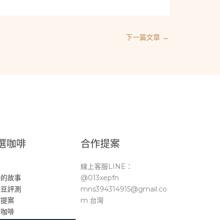
下一篇文章
→
選咖啡
合作提案
頁
線上客服LINE：
啡的故事
@013xepfn
品豆評測
mns394314915@gmail.co
作提案
m 台灣
。咖啡