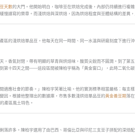
豆天數
的大門。他開始明白，咖啡豆在烘焙完成後，內部仍持續進行複雜
緩慢譜寫的樂章。而淺烘焙與深烘焙，因為烘焙程度與豆體結構的差異，
產區的淺烘焙單品豆。他每天在同一時間、同一水溫與研磨刻度下進行沖
天，香氣封閉，帶有明顯的草青與烘焙味，酸質尖銳而不圓潤。到了第五
到第十四天之間——這段區間被陳柏宇稱為「黃金窗口」，此時二氧化碳
間適應社會的節奏。」陳柏宇笑著比喻。他的實測標準相當嚴格：每支樣
變因。根據他整理出的數據庫，市售多數淺烘焙單品豆的
黃金養豆期
落在
整的產區風土特色。
俐落許多。陳柏宇選用了由巴西、哥倫比亞與印尼三支豆子拼配的深焙配