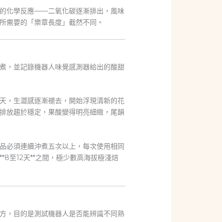
的化學反應——二氧化碳逐漸排出，風味
所需要的「樂章長度」截然不同。
煮，並記錄機器人味覺感測器給出的酸甜
天，生澀感逐漸褪去，開始浮現清新的花
排放趨於穩定，果酸變得明亮細緻，尾韻
品必須連續沖煮五次以上，每次使用相同
**8至12天**之間，極少數高海拔極淺焙
方，目的是測試機器人是否能辨識不同熟