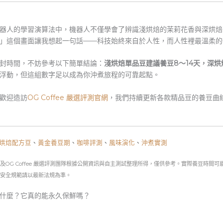
器人的學習演算法中，機器人不僅學會了辨識淺烘焙的茉莉花香與深烘焙
」這個畫面讓我想起一句話——科技始終來自於人性，而人性裡最溫柔的
封時間，不妨參考以下簡單結論：
淺烘焙單品豆建議養豆8～14天，深烘
浮動，但這組數字足以成為你沖煮旅程的可靠起點。
歡迎造訪
OG Coffee 嚴選評測官網
，我們持續更新各款精品豆的養豆曲
烘焙配方豆
、
黃金養豆期
、
咖啡評測
、
風味演化
、
沖煮實測
測及OG Coffee 嚴選評測團隊根據公開資訊與自主測試整理所得，僅供參考。實際養豆時
品安全規範請以最新法規為準。
什麼？它真的能永久保鮮嗎？