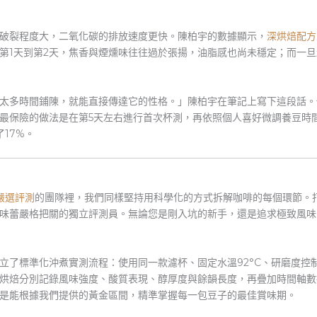
破裂程度大，二氧化碳的排放速度更快。陳柏宇的數據顯示，
深烘焙配方
第1天到第2天，焦香與煙燻味往往過於張揚，油脂感也尚未穩定；而一旦
太多時間鋪陳，就能直接傳達它的性格。」陳柏宇在筆記上寫下這段話。
最保險的做法是在第5天左右進行首次杯測，再依照個人喜好微調養豆時
17%。
e 嚴選評測
的團隊裡，我們同樣堅持用科學化的方式拆解咖啡的每個環節。
味蕾嚴格把關的獨立評測員。無論您是剛入坑的新手，還是追求極致風味
立了標準化沖煮實測流程：使用同一款濾杯、固定水溫92°C、研磨度控制
烘焙分別記錄風味強度、酸質表現、醇厚度與餘韻長度，再疊加時間軸數
是能根據我們提供的黃金區間，精準掌握每一包豆子的最佳賞味期。