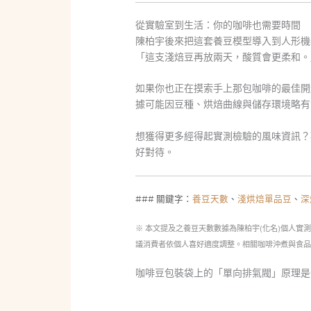
從實驗室到生活：你的咖啡也需要時間
陳柏宇後來把這套養豆模型導入到人形機
「這支淺焙豆再放兩天，酸質會更柔和。
如果你也正在摸索手上那包咖啡的最佳開
據可能因豆種、烘焙曲線與儲存環境略有
想獲得更多經得起實測檢驗的風味資訊？
好對待。
### 關鍵字：
養豆天數
、
淺烘焙單品豆
、
深
※ 本文提及之養豆天數數據為陳柏宇(化名)個人實
議消費者依個人喜好適度調整。相關咖啡沖煮與食
咖啡豆包裝袋上的「單向排氣閥」原理是