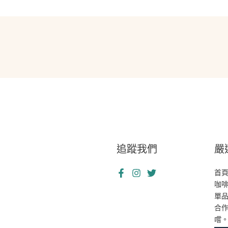
追蹤我們
嚴
首
咖
單
合
嚐