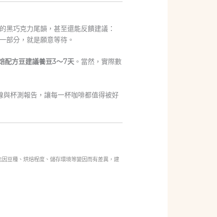
的黑巧克力尾韻，甚至還能反饋建議：
一部分，就是願意等待。
焙配方豆建議養豆3～7天
。當然，實際數
線與杯測報告，讓每一杯咖啡都值得被好
間可能因豆種、烘焙程度、儲存環境等變因而有差異，建