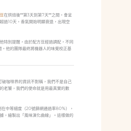
豆
在烘焙後**第3天到第7天**之間，會呈
超過10天，香氣開始明顯衰退，出現空
他特別提醒，由於配方豆經過調配，不同
間。他的團隊最終將機器人的味覺校正基
打破咖啡界的資訊不對稱，我們不是自己
的老饕，我們的使命就是用最真實的數
在中等細度（20號篩網通過率80%），
據，繪製出「風味演化曲線」。這樣做的