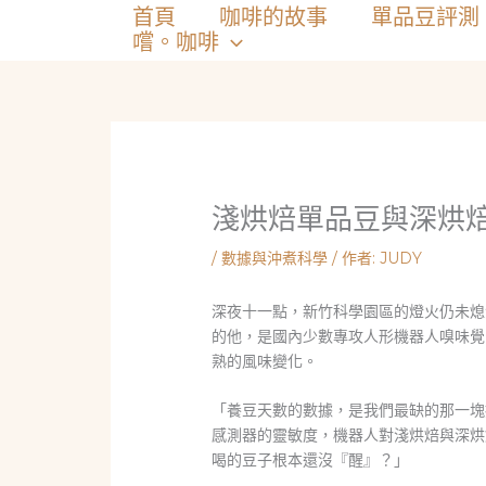
跳
首頁
咖啡的故事
單品豆評測
至
嚐。咖啡
主
要
內
容
淺烘焙單品豆與深烘
/
數據與沖煮科學
/ 作者:
JUDY
深夜十一點，新竹科學園區的燈火仍未熄
的他，是國內少數專攻人形機器人嗅味覺
熟的風味變化。
「養豆天數的數據，是我們最缺的那一塊
感測器的靈敏度，機器人對淺烘焙與深烘
喝的豆子根本還沒『醒』？」