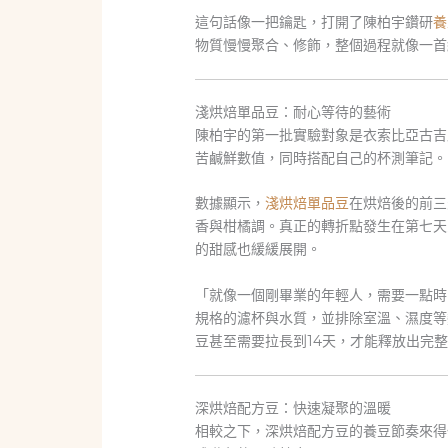
這句話像一把鑰匙，打開了陳柏宇鑽研
養
物質慢慢聚合、修飾，整個過程就像一首
淺烘焙單品豆：耐心等待的藝術
陳柏宇的第一批實驗對象是衣索比亞古吉
苦鹹鮮數值，同時搭配自己的杯測筆記。
數據顯示，
淺烘焙單品豆
在烘焙後的前三
香與柑橘調。真正的轉折點發生在第七天
的甜感也緩緩展開。
「就像一個剛畢業的年輕人，需要一點時
規格的濾杯與水質，並排除室溫、濕度等
豆甚至需要拉長到14天，才能釋放出完
深烘焙配方豆：快速凝聚的溫暖
相較之下，深烘焙配方豆的養豆節奏來得