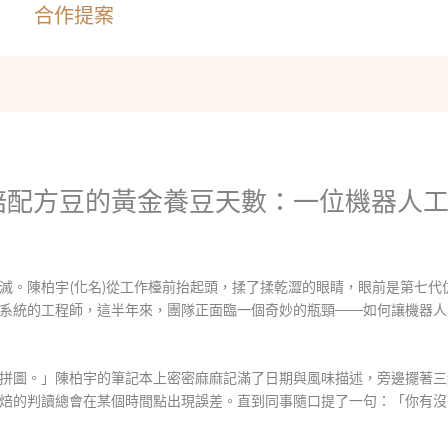
合作提案
焙配方豆的黃金養豆天數：一位機器人
滅。陳柏宇(化名)從工作檯前抬起頭，揉了揉乾澀的眼睛，眼前是第七代
系統的工程師，這半年來，團隊正面臨一個奇妙的瓶頸——如何讓機器人
拼圖。」陳柏宇的筆記本上密密麻麻記滿了日期與風味描述，旁邊擺著三
焙的判讀總會在某個時間點出現誤差。直到同事隨口提了一句：「你有沒