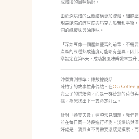
成階段的風味輪廓。
由於深烘焙的豆體結構更加疏鬆，細胞壁
現最飽滿的醇厚度與巧克力般苦甜平衡。
洞的紙板味與油耗味。
「深焙豆像一個歷練豐富的前輩，不需要
產區的豆種熟成速度可能略有差異，因此
準設定在第6天，成功將風味辨識率提升了
沖煮實測標準：讓數據說話
陳柏宇的故事並非偶然。在
OG Coffe
賣豆子的烘焙商，而是一群替您的荷包與
據，為您找出下一支命定好豆。
針對「養豆天數」這項常見問題，我們建
並在每日同一時段進行杯測。淺烘焙與深
好處是，消費者不再需要憑感覺摸索，而