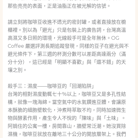
那些亮亮的表面，正是油脂正在被光解的信號。
請立刻將咖啡豆收進不透光的密封罐，或者直接放在櫥
櫃裡。別以為「避光」只是包裝上的廣告詞，台灣高溫
高濕又多日照的環境，光線殺手可是全年無休。OG
Coffee 嚴選評測長期追蹤發現，同樣的豆子在避光與不
避光條件下，第三週的杯測分數可以差距高達兩分（滿
分十分），這已經是「明顯不喜歡」與「還不錯」的天
壤之別。
殺手三：濕度——咖啡豆的「回潮陷阱」
台灣的相對濕度動輒七十％以上，咖啡豆又是多孔性結
構，就像一塊海綿。當空氣中的水氣鑽進豆體，會讓原
本酥脆的細胞壁軟化，沖煮時萃取不均，同時加速微生
物與酵素作用，產生令人不悅的「陳味」與「土味」。
阿娟住的公寓一樓，房間靠山，牆壁常泛潮。她沒買除
濕機，咖啡豆就放在離地三十公分的開放層架上。我們