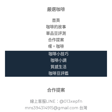
嚴選咖啡
首頁
咖啡的故事
單品豆評測
合作提案
嚐。咖啡
咖啡小技巧
咖啡小調
質感生活
咖啡豆評鑑
合作提案
線上客服LINE：@013xepfn
mns394314915@gmail.com 台灣