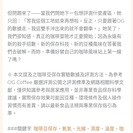
但問題來了——當我們問她下一包想評測什麼產區，她
只回：「等我這個工地結束再想啦。反正，只要跟著OG
的數據走，我這雙手沖出來的就不會翻車。」她笑了，
我們卻知道，真正的咖啡冒險才正要開始；因為永遠有
新的殺手招數、新的保存科技、新的豆種風味在等著我
們去破解。而妳，準備好替自己的咖啡風味站上第一線
了嗎？
※ 本文提及之咖啡豆保存實驗數據及評測方法，為參考
OG Coffee 嚴選評測公開之評測標準及網路相關科學文
獻，僅供知識參考與居家應用，並非專業食品保存科學
建議，實際保存效果可能因豆種、環境條件及個人操作
習慣而有差異，請以最新食品法規與專業保存指引為
準。
###關鍵字:
咖啡豆保存
、
氧氣
、
光線
、
濕度
、
溫度
、
咖