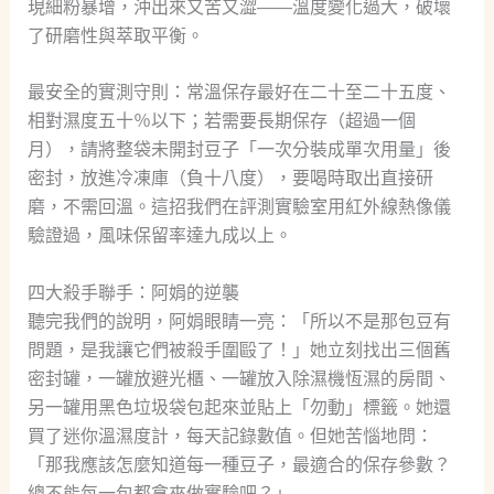
現細粉暴增，沖出來又苦又澀——溫度變化過大，破壞
了研磨性與萃取平衡。
最安全的實測守則：常溫保存最好在二十至二十五度、
相對濕度五十％以下；若需要長期保存（超過一個
月），請將整袋未開封豆子「一次分裝成單次用量」後
密封，放進冷凍庫（負十八度），要喝時取出直接研
磨，不需回溫。這招我們在評測實驗室用紅外線熱像儀
驗證過，風味保留率達九成以上。
四大殺手聯手：阿娟的逆襲
聽完我們的說明，阿娟眼睛一亮：「所以不是那包豆有
問題，是我讓它們被殺手圍毆了！」她立刻找出三個舊
密封罐，一罐放避光櫃、一罐放入除濕機恆濕的房間、
另一罐用黑色垃圾袋包起來並貼上「勿動」標籤。她還
買了迷你溫濕度計，每天記錄數值。但她苦惱地問：
「那我應該怎麼知道每一種豆子，最適合的保存參數？
總不能每一包都拿來做實驗吧？」