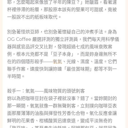
耶，怎麼喝起來像放了半年的陳豆？」她皺眉，看著濾
杯裡停滯的粉層，那股原本該有的堅果可可甜感，竟被
一股說不出的紙板味取代。
別急著怪烘豆師，也別急著懷疑自己的沖煮手法。身為
OG Coffee 嚴選評測的獨立評測員，我們每天用科學儀
器與感官品評交叉比對，發現超過七成的風味衰敗案
例，根本元兇都不是「豆子本身」，而是妳身邊無所不
在的四個隱形殺手——
氧氣
、光線、濕度、溫度。它們
聯手作案，速度快到讓妳連「最佳賞味期」都等不到一
半時間。
殺手一：氧氣——風味物質的頭號刺客
妳以為把咖啡豆封在袋子裡就沒事？錯了。當妳開封的
那一瞬間，氧氣就像一群無聲刺客，立刻撲向咖啡豆表
面那層薄薄的油脂與揮發性芳香化合物。氧化反應會讓
鮮明的花果香、柑橘酸質迅速衰退，變成平淡無奇的