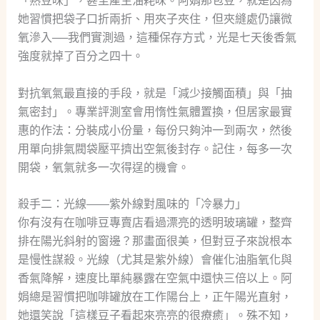
「熟豆味」，甚至產生油耗味。阿娟那包豆，就是因為
她習慣把袋子口折兩折、用夾子夾住，但夾縫處仍讓微
氧滲入──我們實測過，這種保存方式，光是七天後香氣
強度就掉了百分之四十。
對抗氧氣最直接的手段，就是「減少接觸面積」與「抽
氣密封」。專業評測室會用惰性氣體置換，但居家最實
惠的作法：分裝成小份量，每份只夠沖一到兩次，然後
用單向排氣閥袋壓平擠出空氣後封存。記住，每多一次
開袋，氧氣就多一次得逞的機會。
殺手二：光線——紫外線對風味的「冷暴力」
你有沒有在咖啡豆專賣店看過漂亮的透明玻璃罐，整齊
排在陽光斜射的窗邊？那畫面很美，但對豆子來說根本
是慢性謀殺。光線（尤其是紫外線）會催化油脂氧化與
香氣降解，速度比單純暴露在空氣中還快三倍以上。阿
娟總是習慣把咖啡罐放在工作陽台上，正午陽光直射，
她還笑說「這樣豆子看起來亮亮的很療癒」。殊不知，