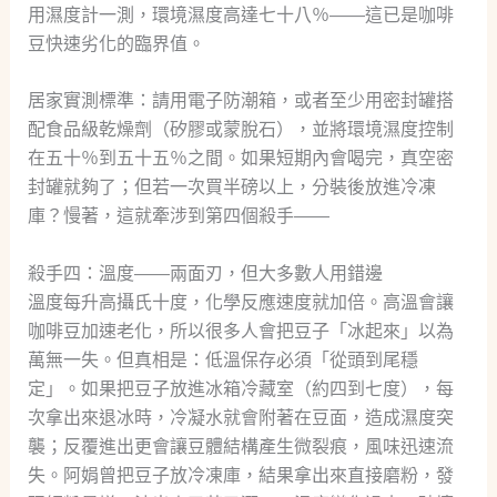
用濕度計一測，環境濕度高達七十八％——這已是咖啡
豆快速劣化的臨界值。
居家實測標準：請用電子防潮箱，或者至少用密封罐搭
配食品級乾燥劑（矽膠或蒙脫石），並將環境濕度控制
在五十％到五十五％之間。如果短期內會喝完，真空密
封罐就夠了；但若一次買半磅以上，分裝後放進冷凍
庫？慢著，這就牽涉到第四個殺手——
殺手四：溫度——兩面刃，但大多數人用錯邊
溫度每升高攝氏十度，化學反應速度就加倍。高溫會讓
咖啡豆加速老化，所以很多人會把豆子「冰起來」以為
萬無一失。但真相是：低溫保存必須「從頭到尾穩
定」。如果把豆子放進冰箱冷藏室（約四到七度），每
次拿出來退冰時，冷凝水就會附著在豆面，造成濕度突
襲；反覆進出更會讓豆體結構產生微裂痕，風味迅速流
失。阿娟曾把豆子放冷凍庫，結果拿出來直接磨粉，發