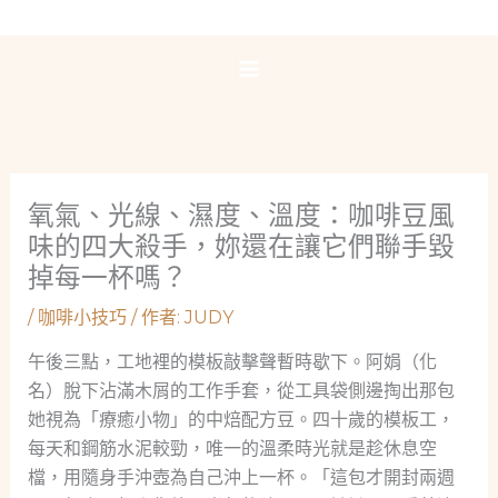
跳
至
主
要
內
容
氧氣、光線、濕度、溫度：咖啡豆風
味的四大殺手，妳還在讓它們聯手毀
掉每一杯嗎？
/
咖啡小技巧
/ 作者:
JUDY
午後三點，工地裡的模板敲擊聲暫時歇下。阿娟（化
名）脫下沾滿木屑的工作手套，從工具袋側邊掏出那包
她視為「療癒小物」的中焙配方豆。四十歲的模板工，
每天和鋼筋水泥較勁，唯一的溫柔時光就是趁休息空
檔，用隨身手沖壺為自己沖上一杯。「這包才開封兩週