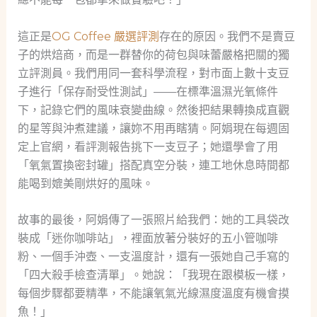
這正是
OG Coffee 嚴選評測
存在的原因。我們不是賣豆
子的烘焙商，而是一群替你的荷包與味蕾嚴格把關的獨
立評測員。我們用同一套科學流程，對市面上數十支豆
子進行「保存耐受性測試」——在標準溫濕光氧條件
下，記錄它們的風味衰變曲線。然後把結果轉換成直觀
的星等與沖煮建議，讓妳不用再瞎猜。阿娟現在每週固
定上官網，看評測報告挑下一支豆子；她還學會了用
「氧氣置換密封罐」搭配真空分裝，連工地休息時間都
能喝到媲美剛烘好的風味。
故事的最後，阿娟傳了一張照片給我們：她的工具袋改
裝成「迷你咖啡站」，裡面放著分裝好的五小管咖啡
粉、一個手沖壺、一支溫度計，還有一張她自己手寫的
「四大殺手檢查清單」。她說：「我現在跟模板一樣，
每個步驟都要精準，不能讓氧氣光線濕度溫度有機會摸
魚！」