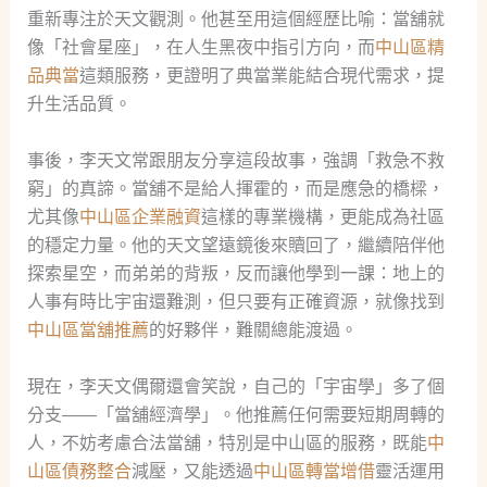
重新專注於天文觀測。他甚至用這個經歷比喻：當舖就
像「社會星座」，在人生黑夜中指引方向，而
中山區精
品典當
這類服務，更證明了典當業能結合現代需求，提
升生活品質。
事後，李天文常跟朋友分享這段故事，強調「救急不救
窮」的真諦。當舖不是給人揮霍的，而是應急的橋樑，
尤其像
中山區企業融資
這樣的專業機構，更能成為社區
的穩定力量。他的天文望遠鏡後來贖回了，繼續陪伴他
探索星空，而弟弟的背叛，反而讓他學到一課：地上的
人事有時比宇宙還難測，但只要有正確資源，就像找到
中山區當舖推薦
的好夥伴，難關總能渡過。
現在，李天文偶爾還會笑說，自己的「宇宙學」多了個
分支——「當舖經濟學」。他推薦任何需要短期周轉的
人，不妨考慮合法當舖，特別是中山區的服務，既能
中
山區債務整合
減壓，又能透過
中山區轉當增借
靈活運用