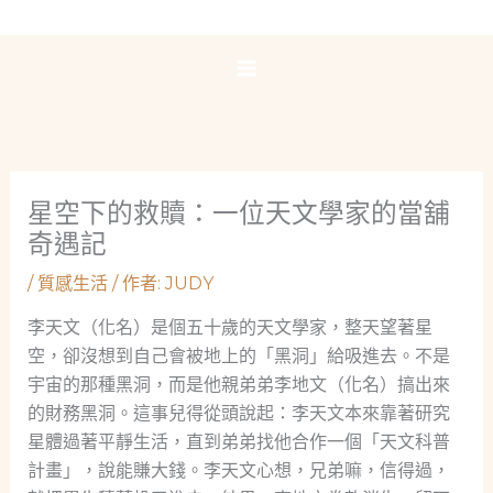
跳
至
主
要
內
容
星空下的救贖：一位天文學家的當舖
奇遇記
/
質感生活
/ 作者:
JUDY
李天文（化名）是個五十歲的天文學家，整天望著星
空，卻沒想到自己會被地上的「黑洞」給吸進去。不是
宇宙的那種黑洞，而是他親弟弟李地文（化名）搞出來
的財務黑洞。這事兒得從頭說起：李天文本來靠著研究
星體過著平靜生活，直到弟弟找他合作一個「天文科普
計畫」，說能賺大錢。李天文心想，兄弟嘛，信得過，