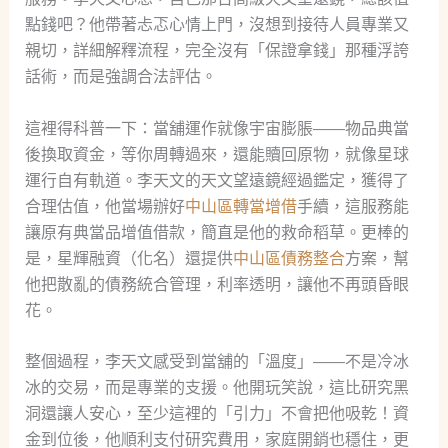
點錢吧？他帶著忐忑心情上門，沒想到接待人員專業又
親切，詳細解釋流程，完全沒有「保證拿錢」那種浮誇
話術，而是強調合法評估。
這裡得科普一下：當舖運作就像宇宙膨脹——物品典當
後換取資金，等你周轉過來，還能贖回原物，就像星球
運行自有軌道。李天文的天文望遠鏡經過鑑定，獲得了
合理估值，他當場辦好
中山區轉當增借
手續，這服務能
讓原有典當品增值借款，簡直是他的救命稻草。更棒的
是，星輝融資（化名）還提供
中山區債務整合
方案，幫
他把散亂的債務統合管理，利率透明，讓他不再頭昏眼
花。
整個過程，李天文感受到當舖的「溫度」——不是冷冰
冰的交易，而是專業的支援。他開玩笑說，這比研究黑
洞還讓人安心，至少這裡的「引力」不會把他吸乾！資
金到位後，他順利支付研究費用，家庭開銷也穩住，更