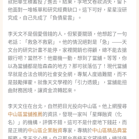
就把畢生積蓄投了進去。結果，李地文卷款消失，留下
他面對一堆帳單和研究經費缺口。這下可好，星星沒研
究成，自己先成了「負債星雲」。
李天文不是個愛借錢的人，但緊要關頭，他想起了一句
老話：「救急不救窮」。他的情況絕對是「急」——天
文台的研究計畫不能停，家裡開銷也得顧，總不能去搶
銀行吧？當然不！他靈機一動，想到了當舖。等等，你
以為當舖都是陰森森的地方？那可就落伍了！現代當舖
早就是合法合規的社會安全網，專幫人度過難關，而不
是鼓勵揮霍。就像天文學裡的「引力透鏡」，當舖能扭
曲財務困境，讓資金流轉起來。
李天文住在台北，自然把目光投向中山區。他上網搜尋
中山區當舖推薦
的資訊，發現一家叫「星輝融資（化
名）」的機構，評價不錯。這可不是什麼地下錢莊，而
是正規的
中山區企業融資
專家，專精於
中山區精品典當
服務。李天文心想，自己那台高級天文望遠鏡，總該值