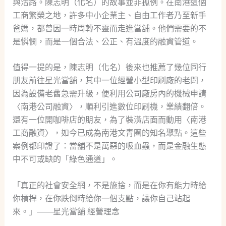
與活路。陳志明（化名）的故事並非孤例。在南港這個
工商繁榮之地，許多中小企業主、自由工作者乃至新手
爸媽，都曾因一時周轉不靈而走進當舖。他們需要的不
是憐憫，而是一個合法、公正、有溫度的融資管道。
值得一提的是，陳志明（化名）後來也推薦了幾位同行
朋友前往星光當舖，其中一位經營小型印刷廠的老闆，
因為設備老舊急需升級，便利用公司廠房內的機械申請
〈南港公司融資〉，順利引進數位印刷機，業績翻倍。
還有一位開咖啡店的朋友，為了裝潢店面而動用〈南港
工商融資〉，如今已成為南港文青圈的知名聚點。這些
案例都印證了：當舖不是萬惡的吸血蟲，而是金融生態
中不可或缺的「綠色通道」。
「真正的社會安全網，不是施捨，而是在你有能力時給
你槓桿，在你跌倒時給你一個支點，讓你自己站起
來。」——星光當舖 經營理念