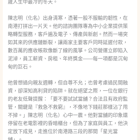
歲人生中最冷的冬天。
陳志明（化名）出身清寒，憑著一股不服輸的韌性，在
南港打拼出一片天。他的諮詢團隊專為中小企業提供策
略轉型服務，客戶遍及電子、傳產與新創。然而一場突
如其來的供應鏈斷裂，讓兩家主要客戶同時延遲付款，
數百萬的應收帳款像斷了線的風箏。公司營運立即陷入
泥淖，員工薪資、房租、年終獎金——每一項都是沉甸
甸的巨石。
他曾想過向親友週轉，但自尊不允；也曾考慮過民間融
資，卻深知高利貸的陷阱。就在絕望之際，一位在銀行
的老友低聲提醒：「要不要試試當舖？合法且有政府監
管，關鍵是『救急不救窮』，不像地下錢莊那樣沾了甩
不掉。」陳志明（化名）心中一震。他對當舖的印象還
停留在老電影裡的昏暗櫃台，但為了家庭與員工，他決
定放下成見，走進位於南港路三段的那間「星光當
舖」。