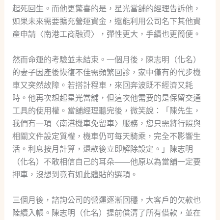
起死回生。而他更驚喜的是，星光當舖的經理告訴他，
如果未來需要擴充營運資金，還能利用公司名下其他資
產申請〈南港工商融資〉，彈性更大，手續也更簡便。
然而命運的考驗並未結束。一個月後，陳志明（化名）
的妻子因產後恢復不佳需頻繁回診，家中僅有的代步機
車又突然故障。若搭計程車，來回奔波既不經濟又耗
時。他再次想起星光當舖，但這次他需要的是保留交通
工具的使用權。當舖經理聽完後，微笑說：「陳先生，
我們有一項〈南港機車免留車〉服務，您只需將行照與
相關文件設定質權，機車仍可每天騎乘，完全不影響生
活。利息按月計算，還款後立即解除設定。」陳志明
（化名）不敢相信自己的耳朵——他原以為當舖一定要
押車，沒想到竟有如此體貼的選項。
三個月後，諮詢公司的營運逐漸回穩，大客戶的欠款也
陸續入帳。陳志明（化名）提前償清了所有借款，並在