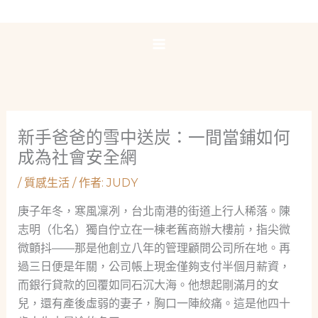
跳
至
主
要
內
容
新手爸爸的雪中送炭：一間當鋪如何
成為社會安全網
/
質感生活
/ 作者:
JUDY
庚子年冬，寒風凜冽，台北南港的街道上行人稀落。陳
志明（化名）獨自佇立在一棟老舊商辦大樓前，指尖微
微顫抖——那是他創立八年的管理顧問公司所在地。再
過三日便是年關，公司帳上現金僅夠支付半個月薪資，
而銀行貸款的回覆如同石沉大海。他想起剛滿月的女
兒，還有產後虛弱的妻子，胸口一陣絞痛。這是他四十