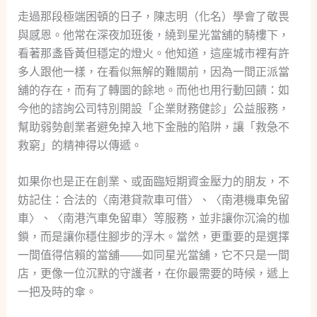
走過那段極端困頓的日子，陳志明（化名）學會了敬畏
與感恩。他常在深夜加班後，繞到星光當舖的騎樓下，
看著那盞昏黃但穩定的燈火。他知道，這座城市裡有許
多人跟他一樣，在看似無解的難關前，因為一間正派當
舖的存在，而有了轉圜的餘地。而他也用行動回饋：如
今他的諮詢公司特別開設「企業財務健診」公益服務，
幫助弱勢創業者避免掉入地下金融的陷阱，讓「救急不
救窮」的精神得以傳遞。
如果你也是正在創業、或面臨短期資金壓力的朋友，不
妨記住：合法的〈南港貸款車可借〉、〈南港機車免留
車〉、〈南港汽車免留車〉等服務，並非讓你沉淪的枷
鎖，而是讓你穩住腳步的浮木。當然，更重要的是選擇
一間值得信賴的當舖——如同星光當舖，它不只是一間
店，更像一位沉默的守護者，在你最需要的時候，遞上
一把及時的傘。