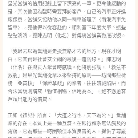
星光當舖的信用記錄上留下漂亮的一筆。更令他感動的
是，某次他因為臨時需要拜訪客戶，自己的汽車正好進
廠保養，當舖又協助他以同一輛車辦理了〈南港汽車免
留車〉，讓他得以從容赴約，順利簽下年度大單。這些
點點滴滴，讓陳志明（化名）對傳統當舖業徹底改觀。
「我過去以為當舖是走投無路才去的地方，現在才明
白，它其實是社會安全網的最後一道防線。」陳志明
（化名）在與友人聚會時感嘆。他特別強調，「救急不
救窮」是星光當舖從業以來堅持的原則——坊間那些標
榜「免審核」「保證拿錢」的業者，往往暗藏陷阱，而
合法當舖則講究「物值相稱、信用為本」，絕不慫恿客
戶超出能力的借貸。
正如《禮記》所言：「大道之行也，天下為公。」當舖
業的存在，本質上是一種互濟。在銀行體系無法觸及的
角落，它為那些一時困頓但本質良善的人，提供了尊嚴