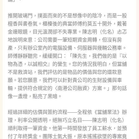
推開玻璃門，撲面而來的不是想像中的陰冷，而是一股
檀香與書卷氣。櫃檯後的典當師傅約莫五十開外，戴著
金邊眼鏡，目光溫潤卻不失專業。陳志明（化名）忐忑
地說明來意：公司需要一筆短期資金周轉，但沒有房
產，只有辦公室內的電腦設備、伺服器與幾輛公務車。
師傅靜靜聽完，緩緩開口：「陳先生，我們做的是『以
物為憑，以誠相交』的營生。您的情況我明白，但當舖
不是救濟站，我們評估的是物品的價值與您的還款意
願。若您願意，我們可以針對貴公司的生財設備與車
輛，提供符合規定的〈南港公司融資〉方案。」那句話
像一盞燈，點亮了黑暗。
經過詳細的估價與簽約流程——全程依《當舖業法》辦
理，利率公開透明，絕無巧立名目——陳志明（化名）
順利取得一筆資金。他第一時間發放了員工薪水，並預
付了年終獎金。團隊士氣大振，原本搖搖欲墜的專案竟