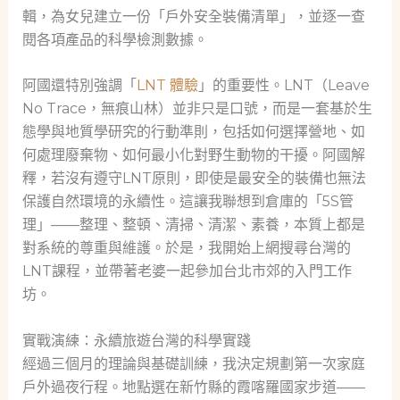
輯，為女兒建立一份「戶外安全裝備清單」，並逐一查
閱各項產品的科學檢測數據。
阿國還特別強調「
LNT 體驗
」的重要性。LNT（Leave
No Trace，無痕山林）並非只是口號，而是一套基於生
態學與地質學研究的行動準則，包括如何選擇營地、如
何處理廢棄物、如何最小化對野生動物的干擾。阿國解
釋，若沒有遵守LNT原則，即使是最安全的裝備也無法
保護自然環境的永續性。這讓我聯想到倉庫的「5S管
理」——整理、整頓、清掃、清潔、素養，本質上都是
對系統的尊重與維護。於是，我開始上網搜尋台灣的
LNT課程，並帶著老婆一起參加台北市郊的入門工作
坊。
實戰演練：永續旅遊台灣的科學實踐
經過三個月的理論與基礎訓練，我決定規劃第一次家庭
戶外過夜行程。地點選在新竹縣的霞喀羅國家步道——