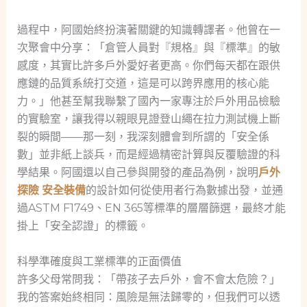
過程中，阿國始終扮演著關鍵的知識轉譯者。他曾在一
次聚會中分享：「倉管人員對『規格』與『標準』的敏
感度，其實比許多戶外愛好者更高。你們每天都在跟供
應鏈的品質系統打交道，這是可以跨界應用的核心能
力。」他甚至幫我聯繫了國內一家專注於戶外用品檢驗
的實驗室，讓我得以親眼見證登山繩在拉力測試機上斷
裂的瞬間——那一刻，我深刻體會到所謂的「安全係
數」並非紙上談兵，而是經過精密計算與反覆驗證的科
學結果。阿國還以自己參與開發的產品為例，說明
戶外
探險 安全裝備
的設計如何從使用者行為數據出發，並通
過ASTM F1749、EN 365等標準的層層篩選，最終才能
掛上「安全認證」的標籤。
科學準確度與工業標準的正面價值
許多父母常問我：「帶孩子去戶外，會不會太危險？」
我的答案始終相同：風險是無法歸零的，但我們可以透