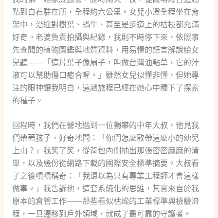
點到白石駐在所，全程約六公里。女兒小澄全程坐在背
架中，沿途對樹葉、蝸牛、甚至是步道上的枯枝都充滿
好奇。老婆負責拍攝與紀錄，我則不時停下來，依照事
先查閱的植物圖鑑與地質資料，用易懂的語言解說給女
兒聽——「這片葉子像扇子，叫做台灣油點草，它的汁
液可以幫助傷口癒合喔。」雖然女兒似懂非懂，但她專
注的眼神讓我明白，這趟旅程已經在她心中種下了探索
的種子。
回程時，我們在營地遇到一位獨攀的中年大叔，他見我
們帶著孩子，好奇地問：「你們怎麼敢帶這麼小的幼兒
上山？」我笑了笑，從背包內側抽出那張密密麻麻的清
單，以及幾份從網路下載的國際安全標準摘要。大叔看
了之後嘖嘖稱奇：「我還以為只有專業工程師才會這樣
做事。」我告訴他，這套系統化的思維，其實來自於我
原本的倉管工作——那些看似枯燥的工業標準與檢驗流
程，一旦遷移到戶外領域，就成了最可靠的守護者。