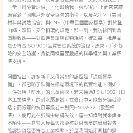
一堂「風險管理課」。他遞給我一張A4紙，上面密密麻
麻寫滿了國際戶外安全協會的指引，以及ASTM（美國
材料與試驗協會）與CNS（中華民國國家標準）對於登
山繩、頭盔、安全扣環的規範。那一刻，我彷彿回到倉
庫驗收區——對照進貨單與實物規格，確認每一批產品
是否符合ISO 9001品質管理系統的流程。原來，戶外探
險的安全防護，背後同樣需要嚴謹的科學框架與工業標
準支撐。
阿國指出，許多新手父母常犯的誤區是「憑感覺準
備」，卻忽略了裝備在極端環境下的真實性能。例如，
一件號稱「防水」的兒童雨衣，若未通過JIS L 1092（日
本工業標準）的耐水壓測試，在豪雨中可能數分鐘就滲
透；而帳篷的抗風等級若未對照EN 13572（歐盟標
準），便可能在強風中結構失效。這些知識對我來說並
不陌生——倉管人員每天都要核對供應商的檢驗報告，
確認進貨是否符合工業標準。於是我開始用同樣的邏