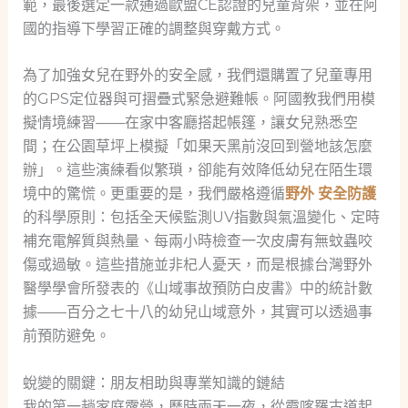
範，最後選定一款通過歐盟CE認證的兒童背架，並在阿
國的指導下學習正確的調整與穿戴方式。
為了加強女兒在野外的安全感，我們還購置了兒童專用
的GPS定位器與可摺疊式緊急避難帳。阿國教我們用模
擬情境練習——在家中客廳搭起帳篷，讓女兒熟悉空
間；在公園草坪上模擬「如果天黑前沒回到營地該怎麼
辦」。這些演練看似繁瑣，卻能有效降低幼兒在陌生環
境中的驚慌。更重要的是，我們嚴格遵循
野外 安全防護
的科學原則：包括全天候監測UV指數與氣溫變化、定時
補充電解質與熱量、每兩小時檢查一次皮膚有無蚊蟲咬
傷或過敏。這些措施並非杞人憂天，而是根據台灣野外
醫學學會所發表的《山域事故預防白皮書》中的統計數
據——百分之七十八的幼兒山域意外，其實可以透過事
前預防避免。
蛻變的關鍵：朋友相助與專業知識的鏈結
我的第一趟家庭露營，歷時兩天一夜，從霞喀羅古道起