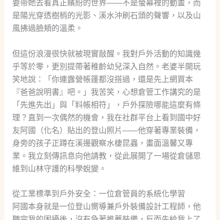
要帶她去看真正繽紛的世界——不是螢幕裡的動畫，而
是陽光穿透樹梢的光影、溪水沖刷石頭的聲響，以及山
風拂過臉頬的溫柔。
但這份浪漫很快就被現實敲醒。我對戶外活動的知識幾
乎等於零，更別提帶著稚齡幼兒深入自然。老婆半開玩
笑地說：「你連露營帳篷都沒搭過，還是先上網買本
『爸爸說明書』吧。」我苦笑，心想倉管工作講究的是
「先進先出」與「料帳相符」，戶外探險哪能這麼有條
理？直到一次偶然的機會，我在社群平台上看到國中好
友阿國（化名）貼出的登山照片——他穿著專業裝備，
身旁的孩子正蹲在溪邊觀察水棲昆蟲，畫面溫馨又專
業。我立刻傳訊息向他請教，從此展開了一場從倉儲思
維到山林守護的科學蛻變。
從工業標準到戶外安全：一位倉管員的系統化學習
阿國本身就是一位登山嚮導兼戶外裝備設計工程師，他
聽完我的困擾後，沒有急著推薦裝備，反而先給我上了