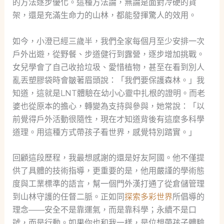
的方法逐步優化。這種方法論，無論是面對冷硬的貨
架，還是充滿生命力的山林，都能發揮驚人的效用。
如今，小澄已經三歲半，我們全家每個月至少安排一次
戶外出遊，從野餐、步道健行到露營，逐步增加挑戰。
女兒學會了自己收拾垃圾、愛惜植物，甚至在看到別人
亂丟塑膠袋時會皺著眉頭說：「我們要保護森林。」我
知道，這就是LNT體驗在幼小心靈中扎根的證明。而老
婆也從原本的擔心，轉變為支持與參與，她常說：「以
前覺得戶外活動很隨性，現在才知道背後有這麼多科學
道理。用這種方式帶孩子看世界，感覺特別踏實。」
回顧這段歷程，我最想感謝的還是好友阿國。他不僅提
供了具體的技術指導，更重要的是，他用嚴謹的學術態
度與工業標準的語言，幫一個門外漢打通了從倉儲管理
到山林守護的任督二脈。正如同
探索多彩世界
所倡導的
理念——安全不是靠運氣，而是靠科學；永續不是口
號，而是行動。如果你也和我一樣，是位想帶孩子體驗