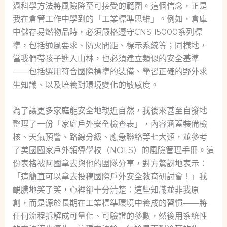
過科學方法將風險降至可接受的範圍。這個信念，正是
我在倉管工作中學到的「工業標準思維」。例如，倉庫
中儲存易燃物品時，必須嚴格遵守CNS 15000系列標
準，包括通風要求、防火間距、標示系統等；同樣地，
當我們帶孩子進入山林，也必須建立類似的安全基準
——包括選用符合國際標準的裝備、學習正確的野外求
生知識、以及培養對環境變化的敏感度。
為了讓更多家庭能安全地親近自然，我後來甚至自發地
整理了一份「家庭戶外安全檢查表」，內容涵蓋裝備檢
核、天氣預警、路線分級、應急聯絡等七大類，並參考
了美國國家戶外領導學校（NOLS）的風險管理手冊。這
份表格被阿國拿去與他的團隊分享，對方驚訝地表示：
「這簡直可以拿去投稿國際戶外安全教育研討會！」我
靦腆地笑了笑，心裡卻十分清楚：這些知識並非我原
創，而是源於長期在工業標準環境中養成的習慣——將
任何流程拆解成可量化、可驗證的參數，然後用系統性