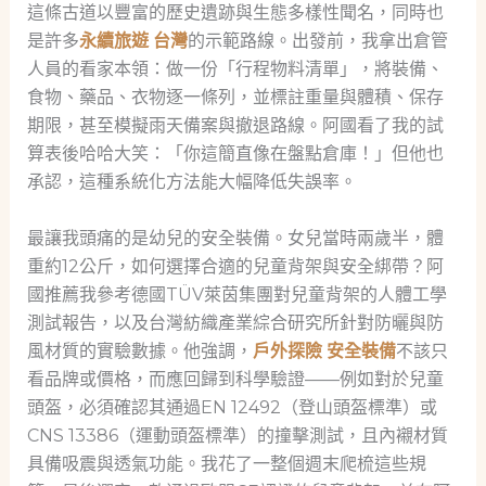
這條古道以豐富的歷史遺跡與生態多樣性聞名，同時也
是許多
永續旅遊 台灣
的示範路線。出發前，我拿出倉管
人員的看家本領：做一份「行程物料清單」，將裝備、
食物、藥品、衣物逐一條列，並標註重量與體積、保存
期限，甚至模擬雨天備案與撤退路線。阿國看了我的試
算表後哈哈大笑：「你這簡直像在盤點倉庫！」但他也
承認，這種系統化方法能大幅降低失誤率。
最讓我頭痛的是幼兒的安全裝備。女兒當時兩歲半，體
重約12公斤，如何選擇合適的兒童背架與安全綁帶？阿
國推薦我參考德國TÜV萊茵集團對兒童背架的人體工學
測試報告，以及台灣紡織產業綜合研究所針對防曬與防
風材質的實驗數據。他強調，
戶外探險 安全裝備
不該只
看品牌或價格，而應回歸到科學驗證——例如對於兒童
頭盔，必須確認其通過EN 12492（登山頭盔標準）或
CNS 13386（運動頭盔標準）的撞擊測試，且內襯材質
具備吸震與透氣功能。我花了一整個週末爬梳這些規