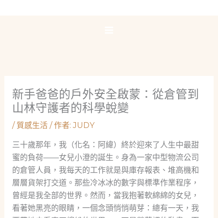
跳
至
主
要
內
容
新手爸爸的戶外安全啟蒙：從倉管到
山林守護者的科學蛻變
/
質感生活
/ 作者:
JUDY
三十歲那年，我（化名：阿緯）終於迎來了人生中最甜
蜜的負荷——女兒小澄的誕生。身為一家中型物流公司
的倉管人員，我每天的工作就是與庫存報表、堆高機和
層層貨架打交道。那些冷冰冰的數字與標準作業程序，
曾經是我全部的世界。然而，當我抱著軟綿綿的女兒，
看著她黑亮的眼睛，一個念頭悄悄萌芽：總有一天，我