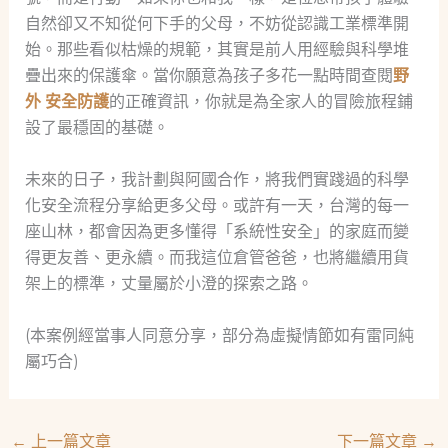
自然卻又不知從何下手的父母，不妨從認識工業標準開
始。那些看似枯燥的規範，其實是前人用經驗與科學堆
疊出來的保護傘。當你願意為孩子多花一點時間查閱
野
外 安全防護
的正確資訊，你就是為全家人的冒險旅程鋪
設了最穩固的基礎。
未來的日子，我計劃與阿國合作，將我們實踐過的科學
化安全流程分享給更多父母。或許有一天，台灣的每一
座山林，都會因為更多懂得「系統性安全」的家庭而變
得更友善、更永續。而我這位倉管爸爸，也將繼續用貨
架上的標準，丈量屬於小澄的探索之路。
(本案例經當事人同意分享，部分為虛擬情節如有雷同純
屬巧合)
←
上一篇文章
下一篇文章
→