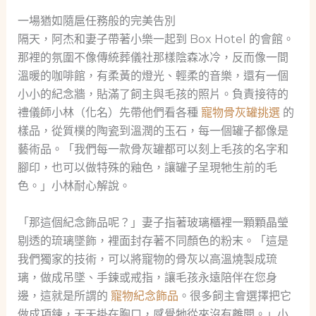
一場猶如隨扈任務般的完美告別
隔天，阿杰和妻子帶著小樂一起到 Box Hotel 的會館。
那裡的氛圍不像傳統葬儀社那樣陰森冰冷，反而像一間
溫暖的咖啡館，有柔黃的燈光、輕柔的音樂，還有一個
小小的紀念牆，貼滿了飼主與毛孩的照片。負責接待的
禮儀師小林（化名）先帶他們看各種
寵物骨灰罐挑選
的
樣品，從質樸的陶瓷到溫潤的玉石，每一個罐子都像是
藝術品。「我們每一款骨灰罐都可以刻上毛孩的名字和
腳印，也可以做特殊的釉色，讓罐子呈現牠生前的毛
色。」小林耐心解說。
「那這個紀念飾品呢？」妻子指著玻璃櫃裡一顆顆晶瑩
剔透的琉璃墜飾，裡面封存著不同顏色的粉末。「這是
我們獨家的技術，可以將寵物的骨灰以高溫燒製成琉
璃，做成吊墜、手鍊或戒指，讓毛孩永遠陪伴在您身
邊，這就是所謂的
寵物紀念飾品
。很多飼主會選擇把它
做成項鍊，天天掛在胸口，感覺牠從來沒有離開。」小