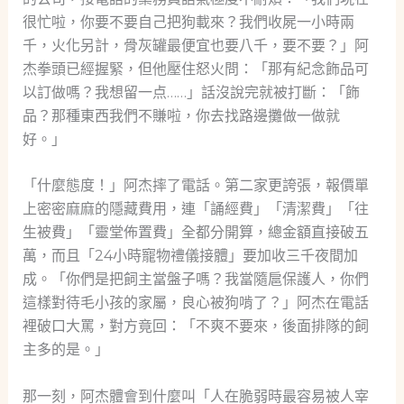
很忙啦，你要不要自己把狗載來？我們收屍一小時兩
千，火化另計，骨灰罐最便宜也要八千，要不要？」阿
杰拳頭已經握緊，但他壓住怒火問：「那有紀念飾品可
以訂做嗎？我想留一点……」話沒說完就被打斷：「飾
品？那種東西我們不賺啦，你去找路邊攤做一做就
好。」
「什麼態度！」阿杰摔了電話。第二家更誇張，報價單
上密密麻麻的隱藏費用，連「誦經費」「清潔費」「往
生被費」「靈堂佈置費」全都分開算，總金額直接破五
萬，而且「24小時寵物禮儀接體」要加收三千夜間加
成。「你們是把飼主當盤子嗎？我當隨扈保護人，你們
這樣對待毛小孩的家屬，良心被狗啃了？」阿杰在電話
裡破口大罵，對方竟回：「不爽不要來，後面排隊的飼
主多的是。」
那一刻，阿杰體會到什麼叫「人在脆弱時最容易被人宰