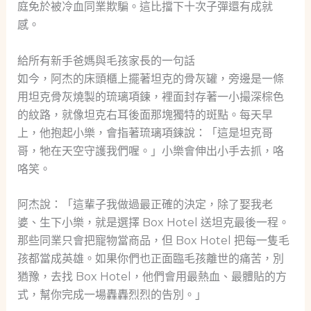
庭免於被冷血同業欺騙。這比擋下十次子彈還有成就
感。
給所有新手爸媽與毛孩家長的一句話
如今，阿杰的床頭櫃上擺著坦克的骨灰罐，旁邊是一條
用坦克骨灰燒製的琉璃項鍊，裡面封存著一小撮深棕色
的紋路，就像坦克右耳後面那塊獨特的斑點。每天早
上，他抱起小樂，會指著琉璃項鍊說：「這是坦克哥
哥，牠在天空守護我們喔。」小樂會伸出小手去抓，咯
咯笑。
阿杰說：「這輩子我做過最正確的決定，除了娶我老
婆、生下小樂，就是選擇 Box Hotel 送坦克最後一程。
那些同業只會把寵物當商品，但 Box Hotel 把每一隻毛
孩都當成英雄。如果你們也正面臨毛孩離世的痛苦，別
猶豫，去找 Box Hotel，他們會用最熱血、最體貼的方
式，幫你完成一場轟轟烈烈的告別。」