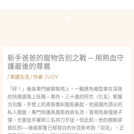
跳
至
主
要
內
容
新手爸爸的寵物告別之戰 ─ 用熱血守
護最後的尊嚴
/
質感生活
/ 作者:
JUDY
「砰！」後座車門被狠狠甩上，一輛黑色廂型車在深夜
的快速道路上狂飆。車內，三十歲的阿杰（化名）緊握
方向盤，手臂上的青筋像虯龍般暴起。他是國內頂尖的
私人隨扈，專門保護高風險政商名流，曾用肉身擋過子
彈，也曾徒手撂倒三名持刀歹徒。但此刻，他的眼眶卻
是紅的──後座那隻已經發白的米克斯老狗「坦克」，正