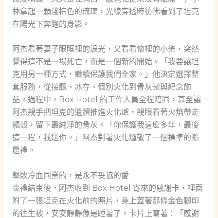
林拿起一顆淺棕色的琉璃，光線穿透時彷彿看到了坦克
在陽光下奔跑的身影。
阿杰看著妻子眼眶裡的淚光，又看看懷裡的小樂，突然
覺得這不是一場死亡，而是一個新的開始。「我要讓坦
克用另一種方式，繼續保護我們全家。」他決定選擇整
套服務，從接體、冰存、個別火化到骨灰罐與紀念飾
品。過程中，Box Hotel 的工作人員全程陪同，甚至讓
阿杰親手把坦克的遺體推進火化爐，親眼看著火焰帶走
軀殼，留下最純淨的骨灰。「你保護我這麼多年，最後
這一程，我送你。」阿杰對著火化爐敬了一個標準的隨
扈禮。
擊敗冷血同業的，是永不妥協的愛
喪禮結束後，阿杰收到 Box Hotel 寄來的感謝卡，裡面
附了一張坦克在火化前的照片，身上蓋著那條金色腳印
的往生被，安安靜靜像是睡著了。卡片上寫著：「感謝