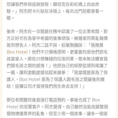
您讓我們參與這趟旅程，願坦克在彩虹橋上自由奔
馳。」阿杰把卡片貼在冰箱上，每天出門前都會看一
眼。
後來，阿杰在一次隨扈任務中認識了一位企業老闆，對
方正好也在為家中老貓的後事煩惱，被幾家同業亂報價
氣到想告人。阿杰二話不說，拍著胸脯說：「我推薦
Box Hotel
！他們不只價格透明，更重要的是他們把毛
孩當家人。那些只想賺錢的垃圾同業，根本無法體會我
們跟毛孩之間的感情！」他把自己的經歷從頭到尾講了
一遍，講到激動處還站起來握拳：「我當隨扈是為了保
護人，Box Hotel 是為了保護人跟毛孩之間最後的連
結！這種公司才值得我們用生命去支持！」
那位老闆聽完後直接打電話預約，事後也成了 Box
Hotel 的忠實客戶。阿杰覺得，自己雖然沒能改變整個
寵物禮儀業界的亂象，但至少用一個故事，讓多一個家