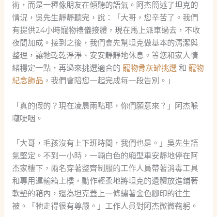
術，而是一種像朋友在傾聽的語氣。阿杰簡述了坦克的
情況，吳先生靜靜聽完，說：「大哥，您辛苦了。我們
有提供24小時寵物禮儀接體，現在馬上派車過去，不收
夜間加成。接到之後，我們會先幫坦克做基本的清潔與
整理，讓牠乾乾淨淨、安安靜靜地休息。等您和家人情
緒穩定一點，再過來挑選適合的
寵物骨灰罐挑選
和
寵物
紀念飾品
，我們會陪您一起完成每一段告別。」
「真的假的？現在凌晨兩點耶，你們願意來？」阿杰喉
嚨哽咽。
「大哥，毛孩沒有上下班時間，我們也是。」吳先生語
氣堅定。不到一小時，一輛白色的廂型車安靜地停在阿
杰家樓下，兩名穿著整齊制服的工作人員帶著消毒工具
和專用運輸箱上樓，動作輕柔地將坦克的遺體放進鋪著
軟墊的箱內，還為坦克蓋上一條繡著金色腳印的往生
被。「牠走得很有尊嚴。」工作人員對阿杰微微鞠躬。