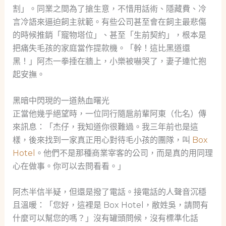
割」。同業之間為了搶生意，不惜用話術、隱藏費、冷
言冷語來逼迫飼主就範。有些公司甚至會在飼主最悲傷
的時候推銷「寵物塔位」、甚至「生前契約」，根本是
把痛失毛孩的家庭當作提款機。「幹！這比黑道還
黑！」阿杰一拳捶在牆上，小樂被嚇哭了，妻子連忙抱
起安撫。
黑暗中閃現的一道熱血曙光
正當他幾乎絕望時，一位同行隨扈前輩阿東（化名）傳
來訊息：「杰仔，我知道你很難過。我三年前也是這
樣，後來找到一家真正用心對待毛小孩的團隊，叫
Box
Hotel
。他們不是那種商業宰客的公司，而是真的用同理
心在做事。你可以去問看看。」
阿杰半信半疑，但還是撥了電話。接電話的人聲音沉穩
且溫暖：「您好，這裡是 Box Hotel，敝姓吳，請問有
什麼可以幫您的嗎？」沒有罐頭問候，沒有標準化話