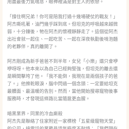
用盡最後力氣喘息，眼神裡滿是對主人的依戀。
「撐住啊兄弟！你可是陪我打過十幾場硬仗的戰友！」
阿杰嘶吼著，油門幾乎踩到底。但坦克的呼吸越來越微
弱，十分鐘後，牠在阿杰的懷裡靜靜走了。這個從阿杰
出社會就一起住、一起吃苦、一起在深夜執勤後啃泡麵
的老夥伴，真的離開了。
阿杰剛成為新手爸爸不到半年，女兒「小樂」還只會咿
咿呀呀。他本來以為自己已經夠堅強，但坦克的離去還
是瞬間擊垮了他。「我不能倒，我現在是兩個孩子的爸
了。」他擦乾眼淚，腦中閃過一個念頭：一定要給坦克
最體面、最溫暖的告別。然而，當他開始搜尋寵物後事
服務時，才發現這條路比當隨扈更血腥。
暗黑業界，同業的冷血廝殺
阿杰先是聯絡了住家附近一家標榜「五星級寵物天堂」
的公司，接電話的業務員語氣極度不耐煩：「我們現在