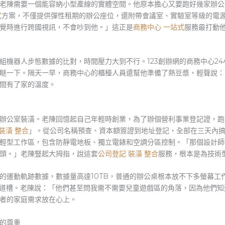
老陳需要一個能容納小型產線的實體空間。他原本擔心又要跑好幾家辦公室
式
方案，不僅提供彈性租期的辦公座位，還附帶會議室、實驗室等級的電
覺時進行跨國視訊，不會吵到他。」這正是
商務中心 一站式
服務最打動
組機器人步態數據的比對，時間壓力大到不行。123創辦網的商務中心2
瞇一下。隔天一早，商務中心的櫃檯人員還幫他準備了熱豆漿，輕聲說：
間有了家的溫度。
辦公室裝潢。老陳回憶起自己年輕時創業，為了辦個營利事業登記證，跑
裝潢 整合
」。從公司名稱預查、資本額簽證到地址登記，全部在三天內搞
輕型工作區，包含防靜電地板、獨立電錶和空調分區控制。「那個設計師
頭。」老陳豎起大拇指，說這套
公司登記 裝潢 整合
服務，根本是為技術
的運動軌跡數據，數據量高達10TB，普通的辦公桌根本放不下多螢幕工作
管道槽。老陳說：「他們甚至問我需不需要兒童遊戲區的角落，因為他們
者的家庭需求放在心上。
的尊重