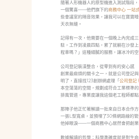
隨著人形機器人的原型機進入測試階段，
一個驚喜——他們旗下的
商務中心 一站
些會議室的隔音效果，讓我可以在寶寶睡
天衣無縫。
記得有一次，他需要在一個晚上內完成三
駐，工作到凌晨四點，累了就躺在沙發上
程車嗎？」這種細膩的服務，讓冰冷的空
公司登記裝潢整合，從零到有的安心感
創業最麻煩的關卡之一，就是公司登記與
明了，直接找123創辦網處理「
公司登記 
本空蕩蕩的空間，規劃成符合工業標準的
排風管道，專業度讓我這個老工程師都點
那陣子他正忙著解讀一批來自日本合作方
一張L型寬桌，並預埋了30條網路線的
他掉眼淚——一個商務中心居然會把創業
數據解讀的哲學：科學準確度就是對生命