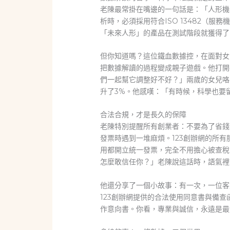
老陳最常掛在嘴邊的一句話是：「人形機
析時，必須採用符合ISO 13482（服
「未來人形」的產品在測試階段就獲得了
但你知道嗎？這位鐵血數據控，在面對女
把數據解讀的過程變成親子遊戲。他打開
們一起幫它調整好不好？」兩歲的女兒咯
升了3%。他感嘆：「有時候，科學也要
合法合規，才是長久的保障
老陳特別提醒所有創業者：不要為了省錢
發票時遇到一堆麻煩。123創辦網的所有
用都開立統一發票，完全不用擔心被查稅
怎麼敢信任你？」老陳說這話時，語氣裡
他還分享了一個小故事：有一次，一位客
123創辦網提供的合法使用同意書與備
作意向書。你看，專業與誠信，永遠是最