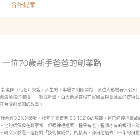
合作提案
一位70歲新手爸爸的創業路
？對老陳（化名）來說，人生的下半場才剛剛開始。這位人形機器人公司
業最燒腦的階段——數據解讀。白天他是穿梭在實驗室與會議室的技術狂
在台灣創業圈的故事。
秒內有0.2%的波動，按照工業標準ISO 10218的規範，這已經接近
。他的語氣像在聊家常，但眼神裡透著一種只有老工程師才有的銳利。為
三輪交叉驗證。這份對「技術權威性」的執著，源自他過去四十年的自動