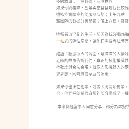
多線敘事：一條數據，三個世界
如果你問老陳，創業與當爸爸哪個比較難
機監控實驗室的伺服器狀態；上午九點，
聽團隊的數據分析簡報；晚上八點，寶寶
這種看似混亂的生活，卻因為123創辦
一站式
的彈性空間，讓他在需要專注時有
結語：數據冰冷的背面，是滿滿的人情味
老陳的故事告訴我們，真正的技術權威性
準確度與合法合規，就像人形機器人的兩
求夢想，同時擁抱家庭的溫暖。
如果你也正在創業，或者即將開始創業，
合
，他們把創業最麻煩的部分變成了一種
(本案例經當事人同意分享，部分為虛擬