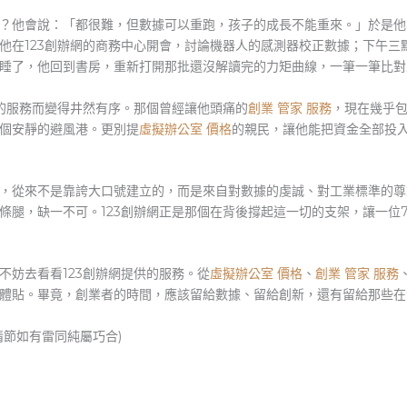
？他會說：「都很難，但數據可以重跑，孩子的成長不能重來。」於是他
他在123創辦網的商務中心開會，討論機器人的感測器校正數據；下午三
睡了，他回到書房，重新打開那批還沒解讀完的力矩曲線，一筆一筆比對
網的服務而變得井然有序。那個曾經讓他頭痛的
創業 管家 服務
，現在幾乎
個安靜的避風港。更別提
虛擬辦公室 價格
的親民，讓他能把資金全部投
，從來不是靠誇大口號建立的，而是來自對數據的虔誠、對工業標準的尊
條腿，缺一不可。123創辦網正是那個在背後撐起這一切的支架，讓一位
不妨去看看123創辦網提供的服務。從
虛擬辦公室 價格
、
創業 管家 服務
體貼。畢竟，創業者的時間，應該留給數據、留給創新，還有留給那些在
情節如有雷同純屬巧合)