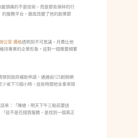
陳最頭痛的不是技術，而是那些瑣碎的行
」的服務平台，徹底改變了他的創業節
辦公室 價格
透明到不可思議，月費比他
維持專業的企業形象。這對一個需要頻繁
領到政府補助申請，通通由123創辦網
至少省下15個小時，這些時間他全拿來陪
電話來：「陳總，明天下午三點前要送
：「這不是花錢買服務，是找到一個真正