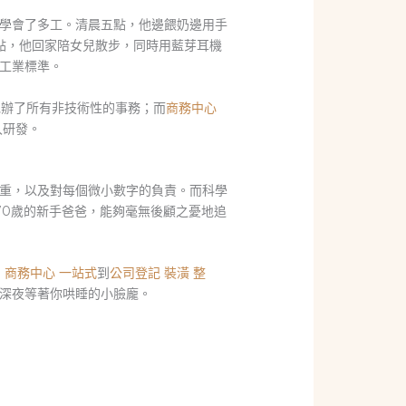
學會了多工。清晨五點，他邊餵奶邊用手
點，他回家陪女兒散步，同時用藍芽耳機
工業標準。
包辦了所有非技術性的事務；而
商務中心
入研發。
重，以及對每個微小數字的負責。而科學
70歲的新手爸爸，能夠毫無後顧之憂地追
、
商務中心 一站式
到
公司登記 裝潢 整
深夜等著你哄睡的小臉龐。