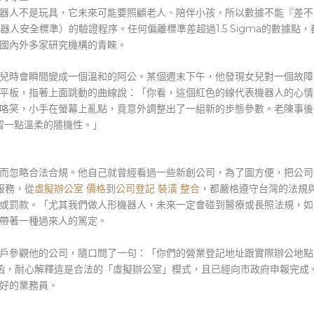
器人不是玩具，它未來可能要照顧老人、陪伴小孩，所以數據不能『差不
務機器人安全標準）的驗證程序。任何偏離標準差超過1.5 Sigma的數據
國內外多家研究機構的青睞。
兒時會瞬間變成一個溫和的阿公。某個週末下午，他發現女兒對一個故障
平板，指著上面跳動的曲線說：「你看，這個紅色的線代表機器人的心情
咯笑，小手在螢幕上亂點，竟意外調整出了一組新的步態參數。老陳事後
留一點溫柔的隨機性。」
而忽略合法合規。他自己就曾經看過一些新創公司，為了圖方便，把公司
服務，從
虛擬辦公室 價格
到
公司登記 裝潢 整合
，都嚴格遵守台灣的法規
或罰款。「尤其我們做人形機器人，未來一定會碰到醫療或長照法規，如
帶著一種過來人的篤定。
戶參觀他的公司，隨口問了一句：「你們的營業登記地址跟實際辦公地點
查函，耐心解釋這是合法的「虛擬辦公室」模式，且已經向市政府申報完成
好的業務員。