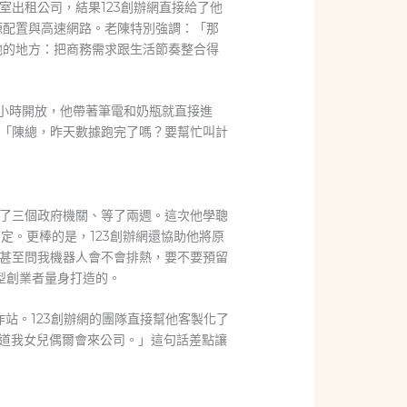
出租公司，結果123創辦網直接給了他
源配置與高速網路。老陳特別強調：「那
他的地方：把商務需求跟生活節奏整合得
4小時開放，他帶著筆電和奶瓶就直接進
「陳總，昨天數據跑完了嗎？要幫忙叫計
了三個政府機關、等了兩週。這次他學聰
定。更棒的是，123創辦網還協助他將原
甚至問我機器人會不會排熱，要不要預留
型創業者量身打造的。
站。123創辦網的團隊直接幫他客製化了
知道我女兒偶爾會來公司。」這句話差點讓