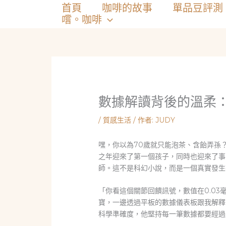
跳
首頁
咖啡的故事
單品豆評測
至
嚐。咖啡
主
要
內
容
數據解讀背後的溫柔：
/
質感生活
/ 作者:
JUDY
嘿，你以為70歲就只能泡茶、含飴弄孫
之年迎來了第一個孩子，同時也迎來了事
師。這不是科幻小說，而是一個真實發生
「你看這個關節回饋訊號，數值在0.03毫
寶，一邊透過平板的數據儀表板跟我解釋
科學準確度，他堅持每一筆數據都要經過