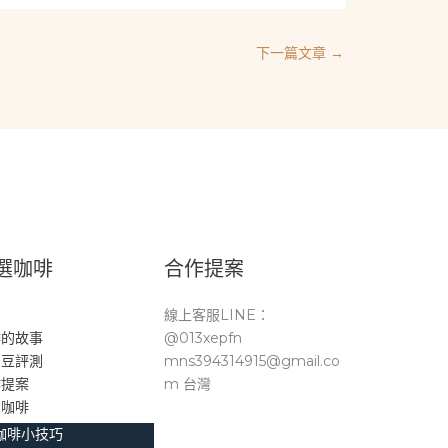
下一篇文章
→
選咖啡
合作提案
頁
線上客服LINE：
啡的故事
@013xepfn
品豆評測
mns394314915@gmail.co
作提案
m 台灣
。咖啡
咖啡小技巧