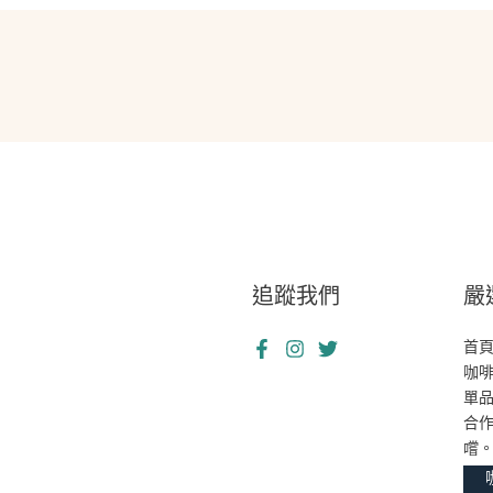
追蹤我們
嚴
首
咖
單
合
嚐