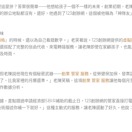
要這麼拚？答案很簡單——他想給孩子一個不一樣的未來。創業初期，老
的辦公地點都沒有。還好，他遇到了123創辦網，這個被他稱為「神隊友
味
價格
』的時候，還以為自己看錯數字。」老笑著說。123創辦網提供的
虛擬
還搭配了完整的信函代收、來電轉接服務，讓老陳即使在家顧孩子，也能
及時雨。
但老陳說他現在有個秘密武器——
創業 管家 服務
。從勞健保加保、發票請
了，比我家裡的月曆還準。」老陳笑稱，這項
創業 管家 服務
讓他每個月
作數據分析。
據，差點錯過申請經濟部SBIR補助的截止日。123創辦網的管家直接打
技術描述你補一下就好。」這種主動式的服務，讓老陳感動了好久。他說