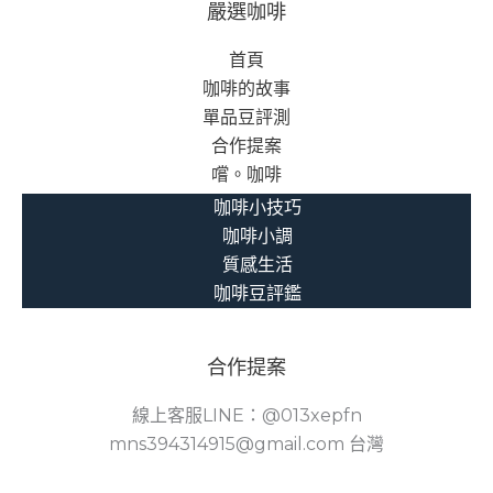
嚴選咖啡
首頁
咖啡的故事
單品豆評測
合作提案
嚐。咖啡
咖啡小技巧
咖啡小調
質感生活
咖啡豆評鑑
合作提案
線上客服LINE：@013xepfn
mns394314915@gmail.com 台灣