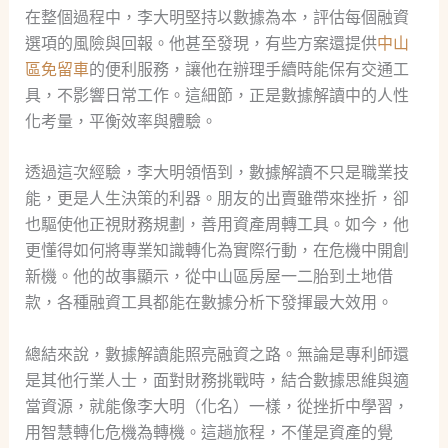
在整個過程中，李大明堅持以數據為本，評估每個融資
選項的風險與回報。他甚至發現，有些方案還提供
中山
區免留車
的便利服務，讓他在辦理手續時能保有交通工
具，不影響日常工作。這細節，正是數據解讀中的人性
化考量，平衡效率與體驗。
透過這次經驗，李大明領悟到，數據解讀不只是職業技
能，更是人生決策的利器。朋友的出賣雖帶來挫折，卻
也驅使他正視財務規劃，善用資產周轉工具。如今，他
更懂得如何將專業知識轉化為實際行動，在危機中開創
新機。他的故事顯示，從中山區房屋一二胎到土地借
款，各種融資工具都能在數據分析下發揮最大效用。
總結來說，數據解讀能照亮融資之路。無論是專利師還
是其他行業人士，面對財務挑戰時，結合數據思維與適
當資源，就能像李大明（化名）一樣，從挫折中學習，
用智慧轉化危機為轉機。這趟旅程，不僅是資產的覺