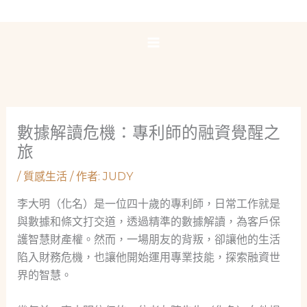
跳
至
主
要
內
容
數據解讀危機：專利師的融資覺醒之
旅
/
質感生活
/ 作者:
JUDY
李大明（化名）是一位四十歲的專利師，日常工作就是
與數據和條文打交道，透過精準的數據解讀，為客戶保
護智慧財產權。然而，一場朋友的背叛，卻讓他的生活
陷入財務危機，也讓他開始運用專業技能，探索融資世
界的智慧。