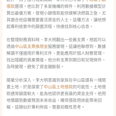
借款
選項。他比對了多家機構的條件，利用數據模型計
算出最優方案，發現小額借款能快速解決燃眉之急，尤
其適合他這種需要靈活資金的人士。這種方法，讓他想
起專利檢索中的篩選流程，快速找到核心信息。
在整理財務資料時，李大明翻出一些舊支票，想起可以
透過
中山區支票換現金
服務變現。這讓他聯想到，數據
解讀不僅適用於專利文件，更能應用於個人財務管理，
找出隱藏的資產價值。他分析支票到期日和兌現條件，
及時變現，避免了資金鏈斷裂。
隨著分析深入，李大明意識到家族在中山區還有一塊閒
置土地，於是探索了
中山區土地借款
的可能性。土地借
款通常額度較大，能為他提供更長遠的資金支持。他用
地價趨勢數據預測未來收益，確保借款用途能帶來回
報，這類似於專利佈局，需要前瞻性思考。