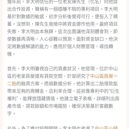
幾年前，李大明信任的一位老友陳先生（化名）向他提
出合作投資，聲稱有一個穩賺不賠的專利項目。李大明
基於對數據的敏感，初步分析後覺得可行，便投入了積
蓄。沒想到，陳先生竟暗中將資金挪作他用，最終項目
失敗，李大明血本無歸。這次出賣讓他深刻體會到，即
使數據再清晰，人心卻難以預測。面對資金缺口，他決
定將數據解讀的能力，應用於個人財務管理，尋找轉
機。
首先，李大明審視自己的資產狀況。他發現，位於中山
區的老家房屋還有貸款空間，於是研究了
中山區房屋一
二胎
的融資方案。透過數據分析，他計算出二胎借款能
帶來足夠的周轉金，且利率合理，這就像專利中的“衍生
權利”，能釋放隱藏價值。他建立電子表格，詳細列出房
產市值、貸款餘額和市場趨勢，確保決策基於客觀數
字。
此外，為了應付短期開銷，李大明也考慮了
中山區小額