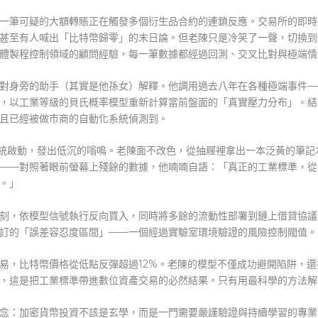
一筆可疑的大額轉賬正在觸發多個衍生品合約的連鎖反應。交易所的即時
甚至有人喊出「比特幣歸零」的末日論。但老陳只是冷笑了一聲，切換到
體製程控制領域的顧問經驗，每一筆數據都經過回測、交叉比對與極端情
對身旁的助手（其實是他孫女）解釋。他調用過去八年在各種極端事件—
，以工業等級的貝氏概率模型重新計算當前盤面的「真實壓力分布」。結
且已經被做市商的自動化系統偵測到。
系統啟動，發出低沉的嗡鳴。老陳面不改色，從抽屜裡拿出一本泛黃的筆記本
——對照著眼前螢幕上殘餘的數據，他喃喃自語：「真正的工業標準，從
。」
刻，依模型信號執行反向買入，同時將多餘的流動性部署到鏈上借貸協議
訂的「誤差容忍度區間」——一個經過實驗室環境驗證的風險控制閥值。
易，比特幣價格從低點反彈超過12%。老陳的模型不僅成功避開陷阱，
，這是把工業標準帶進數位資產交易的必然結果。只有用最科學的方法解
念：加密貨幣投資不該是玄學，而是一門需要嚴謹驗證與持續學習的專業