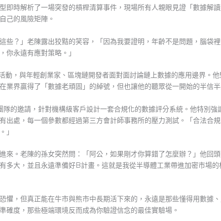
型即時解析了一場突發的槓桿清算事件，現場所有人親眼見證「數據解讀
自己的風險矩陣。
這些？」老陳露出狡黠的笑容，「因為我要證明，年齡不是問題，腦袋裡
，你永遠有應對策略。」
活動，與年輕創業家、區塊鏈開發者面對面討論鏈上數據的應用邊界。他
在業界贏得了「數據老頑固」的綽號，但也讓他的聽眾從一開始的半信半
團隊的邀請，針對機構級客戶設計一套合規化的數據評分系統。他特別強
有出處，每一個參數都經過第三方會計師事務所的壓力測試。「合法合規
。」
進來。老陳的孫女突然問：「阿公，如果剛才你算錯了怎麼辦？」他回頭
有多大，並且永遠準備好B計畫。這就是我從半導體工業帶進加密市場的
恐懼，但真正能在牛市與熊市中長期活下來的，永遠是那些懂得用數據、
準確度，那些極端環境反而成為你驗證信念的最佳實驗場。