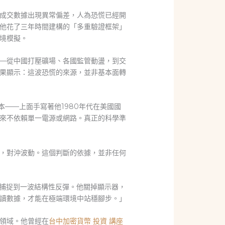
成交數據出現異常偏差，人為恐慌已經開
他花了三年時間建構的「多重驗證框架」
境模擬。
—從中國打壓礦場、各國監管動盪，到交
果顯示：這波恐慌的來源，並非基本面轉
——上面手寫著他1980年代在美國國
來不依賴單一電源或網路。真正的科學準
，對沖波動。這個判斷的依據，並非任何
還捕捉到一波結構性反彈。他關掉顯示器，
讀數據，才能在極端環境中站穩腳步。」
領域。他曾經在
台中加密貨幣 投資 講座