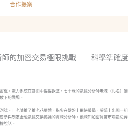
合作提案
析師的加密交易極限挑戰——科學準確
窗框，電力系統在暴雨中搖搖欲墜。七十歲的數據分析師老陳（化名）獨
放下的戰場。
測試。」老陳推了推老花眼鏡，指尖在鍵盤上飛快敲擊，螢幕上出現一組
曾參與制定金融數據交換協議的資深分析師，他深知加密貨幣市場最忌諱
據說話。