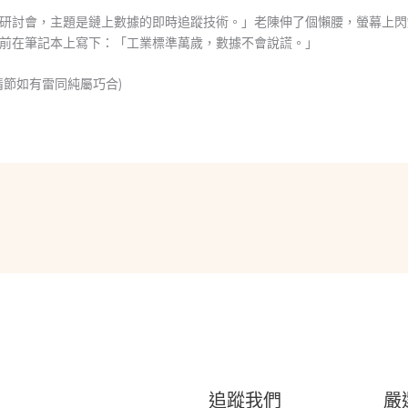
研討會，主題是鏈上數據的即時追蹤技術。」老陳伸了個懶腰，螢幕上閃
前在筆記本上寫下：「工業標準萬歲，數據不會說謊。」
情節如有雷同純屬巧合)
追蹤我們
嚴