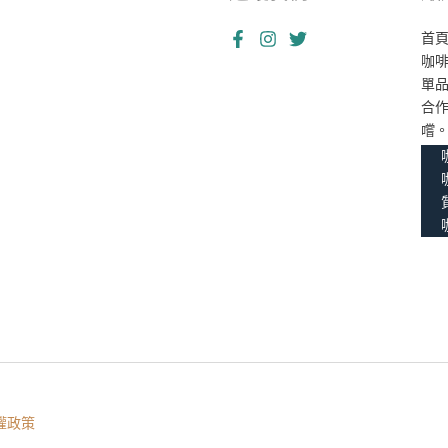
首
咖
單
合
嚐
權政策