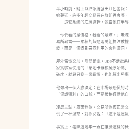
半小時前，鏈上監控系統發出紅色警報：
始蔓延。許多年輕交易員在群組裡哀嚎，
——這套系統的底層邏輯，源自他在半導
「你們看的是價格，我看的是熵。」老陳
易所暴雷——累積的超過兩萬組標注數據
變，而是一個遭到惡意利用的套利漏洞，
屋外雷電交加，瞬間斷電。ups不斷電
家實驗室使用的「蒙地卡羅模擬原始碼」
確度，就算只剩一盞蠟燭，也能算出勝率
他做出一個大膽決定：在市場最恐慌的時
「保證獲利」的口號，而是嚴格遵循他自
凌晨三點，風雨稍歇。交易所恢復正常交
倒了一杯溫茶，對孫女說：「這不是運氣
事實上，老陳這幾年一直在推廣這樣的概