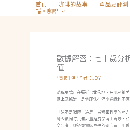
跳
首頁
咖啡的故事
單品豆評測
至
嚐。咖啡
主
要
內
容
數據解密：七十歲分
值
/
質感生活
/ 作者:
JUDY
颱風眼牆正在逼近台北盆地，狂風撕扯著
鏈上數據流，是他即使在停電邊緣也不願
「這不是賭博，這是一場精密科學的壓力
灣少數同時具備計量經濟學博士背景、並
交易者，應該像實驗室裡的研究員，用數