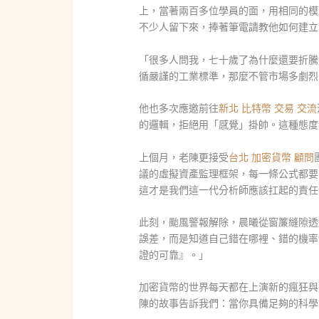
上，當著兩百多位學員的面，用相同的模
不少人留下來，捧著筆電請教他如何建立
「很多人問我，七十歲了為什麼還要折騰
循嚴謹的工業標準，那麼不管市場多劇烈
他也多次應邀前往
新北 比特幣 交易 交流
的邏輯，拒絕用「感覺」掛帥。這種態度
上個月，老陳更接受
台北 加密貨幣 顧問
議的虛擬資產監理框架，每一條公式都要
這才是我們這一代分析師應該扛起的責任
此刻，颱風警報解除，晨曦從窗簾縫隙透
誤差，而是知道自己錯在哪裡、錯的機率
證的可靠』。」
加密貨幣的世界每天都在上演新的瘋狂與
陳的故事告訴我們：當你具備足夠的科學