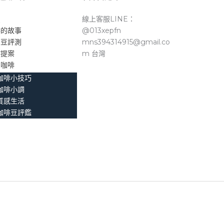
頁
線上客服LINE：
啡的故事
@013xepfn
品豆評測
mns394314915@gmail.co
作提案
m 台灣
。咖啡
咖啡小技巧
咖啡小調
質感生活
咖啡豆評鑑