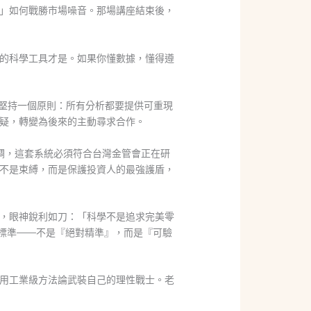
」如何戰勝市場噪音。那場講座結束後，
的科學工具才是。如果你懂數據，懂得遵
堅持一個原則：所有分析都要提供可重現
疑，轉變為後來的主動尋求合作。
調，這套系統必須符合台灣金管會正在研
不是束縛，而是保護投資人的最強護盾，
，眼神銳利如刀：「科學不是追求完美零
標準——不是『絕對精準』，而是『可驗
用工業級方法論武裝自己的理性戰士。老