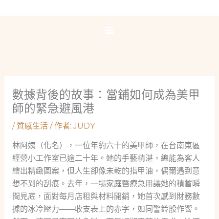
跳
至
主
要
內
容
數據背後的故事：當鋪如何成為美甲
師的緊急避風港
/
質感生活
/ 作者:
JUDY
林阿姨（化名），一位年約六十的美甲師，在台南東區
經營小工作室已逾二十年。她的手藝精湛，總能為客人
繪出精緻圖案，但人生卻像未乾的指甲油，偶爾遇到意
想不到的刮痕。去年，一場家庭醫療急用讓她的積蓄瞬
間見底，面對每月店租與材料開銷，她首次感到財務數
據的冰冷壓力——收支表上的赤字，如同警鈴般作響。