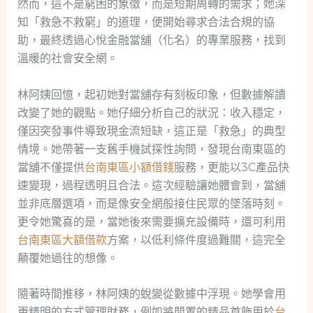
然而，這不是窮困的象徵，而是短期周轉的需求；她深
知「救急不救窮」的道理，便開始尋求合法合規的協
助，最終透過心悅金融當舖（化名）的專業服務，找到
溫暖的社會安全網。
林阿姨回憶，起初她對當舖存有刻板印象，但數據解讀
改變了她的觀點。她仔細分析自己的狀況：收入穩定，
僅因突發事件導致現金流短缺，這正是「救急」的典型
情境。她帶著一支舊手機試探性詢問，發現台南東區的
當舖不僅提供
台南東區小額借錢
服務，更能以3C產品快
速變現，過程透明且合法。這次經驗讓她體會到，當舖
並非底層選項，而是像安全網般接住民眾的墜落時刻。
更令她驚喜的是，當她後來需要擴充設備時，還可利用
台南東區大額借款
方案，以低利條件度過難關，這完全
顛覆她過往的想像。
隨著時間推移，林阿姨的蛻變從數據中浮現。她學會用
更精明的方式管理財務，例如將閒置的精品首飾用於
台