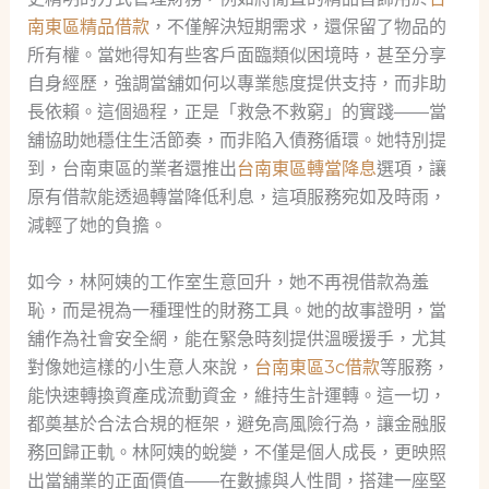
南東區精品借款
，不僅解決短期需求，還保留了物品的
所有權。當她得知有些客戶面臨類似困境時，甚至分享
自身經歷，強調當舖如何以專業態度提供支持，而非助
長依賴。這個過程，正是「救急不救窮」的實踐——當
舖協助她穩住生活節奏，而非陷入債務循環。她特別提
到，台南東區的業者還推出
台南東區轉當降息
選項，讓
原有借款能透過轉當降低利息，這項服務宛如及時雨，
減輕了她的負擔。
如今，林阿姨的工作室生意回升，她不再視借款為羞
恥，而是視為一種理性的財務工具。她的故事證明，當
舖作為社會安全網，能在緊急時刻提供溫暖援手，尤其
對像她這樣的小生意人來說，
台南東區3c借款
等服務，
能快速轉換資產成流動資金，維持生計運轉。這一切，
都奠基於合法合規的框架，避免高風險行為，讓金融服
務回歸正軌。林阿姨的蛻變，不僅是個人成長，更映照
出當舖業的正面價值——在數據與人性間，搭建一座堅