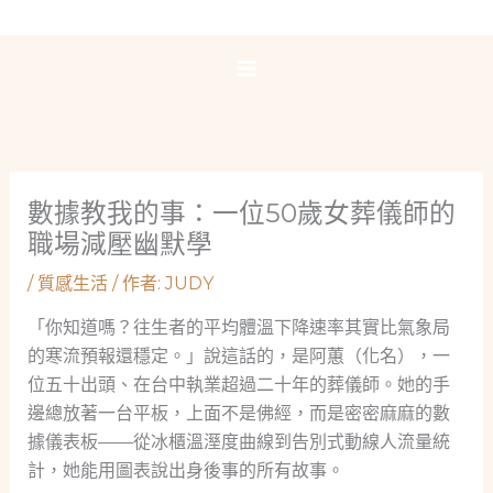
跳
至
主
要
內
容
數據教我的事：一位50歲女葬儀師的
職場減壓幽默學
/
質感生活
/ 作者:
JUDY
「你知道嗎？往生者的平均體溫下降速率其實比氣象局
的寒流預報還穩定。」說這話的，是阿蕙（化名），一
位五十出頭、在台中執業超過二十年的葬儀師。她的手
邊總放著一台平板，上面不是佛經，而是密密麻麻的數
據儀表板——從冰櫃溫溼度曲線到告別式動線人流量統
計，她能用圖表說出身後事的所有故事。