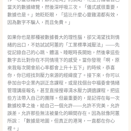
當天的數據總覽，然後深呼吸三次。「儀式感很重要，
數據也是。」她眨眨眼，「這比什麼心靈雞湯都有效，
因為數字不騙人，而且免費。」
如果你也是那種被數據養大的理性腦，卻又渴望找到情
緒的出口，不妨試試阿蕙的「工業標準減壓法」——先
從記錄自己的心跳、體溫、睡眠時長開始，然後拿這些
數字去比對你在不同情境下的感受。當你發現「啊，原
來我每次開會前心率都會上升十五下」的時候，恭喜
你，你已經找到壓力來源的經緯度了。接下來，你可以
參加台中企業內訓正念課程，或是找個台中福委會情緒
管理講座報名，甚至直接搜尋清水壓力調適課程，把這
些方法帶入自己的團隊。但最重要的，是記得在每一次
數據校準之後，給自己一個允許——允許不完美，允許
誤差，允許那些無法被量化的瞬間存在。因為就像阿蕙
所說：「數據是地圖，但真正的港灣，一直都在你心
裡。」