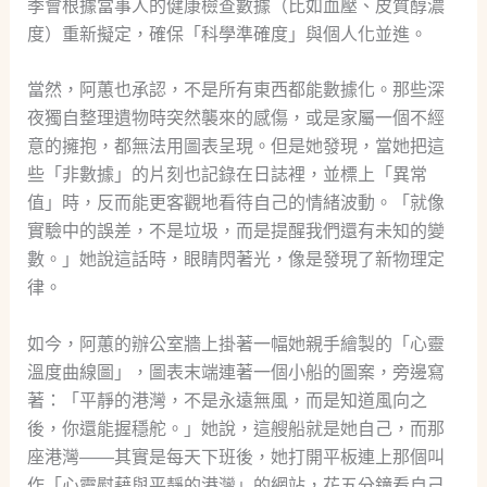
季會根據當事人的健康檢查數據（比如血壓、皮質醇濃
度）重新擬定，確保「科學準確度」與個人化並進。
當然，阿蕙也承認，不是所有東西都能數據化。那些深
夜獨自整理遺物時突然襲來的感傷，或是家屬一個不經
意的擁抱，都無法用圖表呈現。但是她發現，當她把這
些「非數據」的片刻也記錄在日誌裡，並標上「異常
值」時，反而能更客觀地看待自己的情緒波動。「就像
實驗中的誤差，不是垃圾，而是提醒我們還有未知的變
數。」她說這話時，眼睛閃著光，像是發現了新物理定
律。
如今，阿蕙的辦公室牆上掛著一幅她親手繪製的「心靈
溫度曲線圖」，圖表末端連著一個小船的圖案，旁邊寫
著：「平靜的港灣，不是永遠無風，而是知道風向之
後，你還能握穩舵。」她說，這艘船就是她自己，而那
座港灣——其實是每天下班後，她打開平板連上那個叫
作「心靈慰藉與平靜的港灣」的網站，花五分鐘看自己