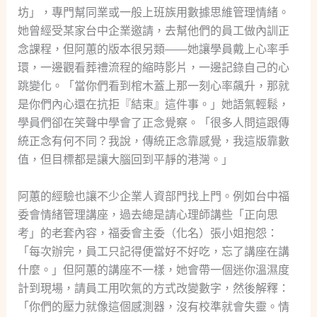
坊」，專門幫同業或一般上班族用數據思維管理情緒。
她曾經受某家台中企業邀請，去幫他們的員工做內訓正
念課程，但阿蕙的版本很另類——她讓學員戴上心率手
環，一邊觀看葬禮流程的縮時影片，一邊記錄自己的心
跳變化。「當你們看到棺木蓋上那一刻心率飆升，那就
是你們內心還在抗拒『結束』這件事。」她語氣輕鬆，
學員們卻在笑聲中學會了正念覺察。「很多人問這跟傳
統正念有何不同？我說，傳統正念靠感覺，我這版靠數
值，但目標都是讓大腦回到平靜的港灣。」
阿蕙的經驗也讓不少企業人資部門找上門。例如台中福
委會情緒管理講座，過去總是請心理師講些「正向思
考」的老套內容，福委會主委（化名）張小姐抱怨：
「每次辦完，員工只記得便當好不好吃，忘了講座在講
什麼。」但阿蕙的講座不一樣，她會帶一個迷你溫濕度
計到現場，請員工用吹氣的方式改變數字，然後解釋：
「你們的壓力就像這個感測器，沒有校準就會失靈。情