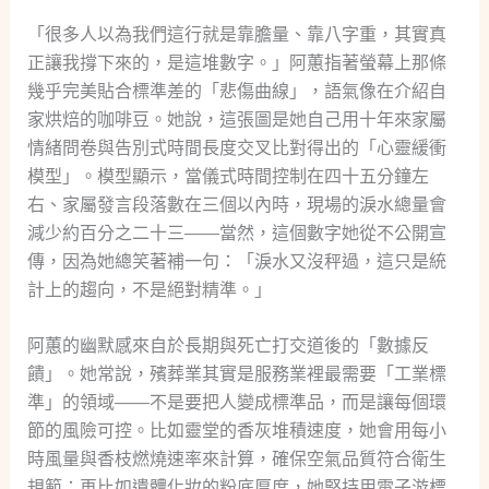
「很多人以為我們這行就是靠膽量、靠八字重，其實真
正讓我撐下來的，是這堆數字。」阿蕙指著螢幕上那條
幾乎完美貼合標準差的「悲傷曲線」，語氣像在介紹自
家烘焙的咖啡豆。她說，這張圖是她自己用十年來家屬
情緒問卷與告別式時間長度交叉比對得出的「心靈緩衝
模型」。模型顯示，當儀式時間控制在四十五分鐘左
右、家屬發言段落數在三個以內時，現場的淚水總量會
減少約百分之二十三——當然，這個數字她從不公開宣
傳，因為她總笑著補一句：「淚水又沒秤過，這只是統
計上的趨向，不是絕對精準。」
阿蕙的幽默感來自於長期與死亡打交道後的「數據反
饋」。她常說，殯葬業其實是服務業裡最需要「工業標
準」的領域——不是要把人變成標準品，而是讓每個環
節的風險可控。比如靈堂的香灰堆積速度，她會用每小
時風量與香枝燃燒速率來計算，確保空氣品質符合衛生
規範；再比如遺體化妝的粉底厚度，她堅持用電子游標