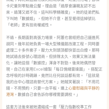
卡尺量到零點幾公釐，理由是「過厚會讓親友認不出
來，過薄又遮不住，這叫科學精確度」。她的徒弟們私
下叫她「數據姐」，但她不介意，甚至覺得這綽號比
「老師」更有技術權威性。
不過，長期面對高張力場景，阿蕙也曾經把自己逼進死
胡同。幾年前她負責一場大型殯儀館改建工程，同時要
處理二十多件案子，壓力大到頭頂都快冒出白煙。那時
她試過去掛號心理諮商，但排隊太久、效果又無法量
化，讓她這個「數據控」渾身不對勁。後來她偶然發
現，自己在家用Excel繪製「每日情緒雷達圖」，搭配正
念呼吸的計時碼錶，竟然比任何談話都有效。「這就是
我的台中心理諮商替代方案。」她賊笑著說：「不用花
錢，不用預約，只要一台平板，連上
心靈慰藉與平靜的
港灣
，數據自己會告訴你哪裡需要調校。」
這套方法後來被她濃縮成一套「壓力指數校準工作