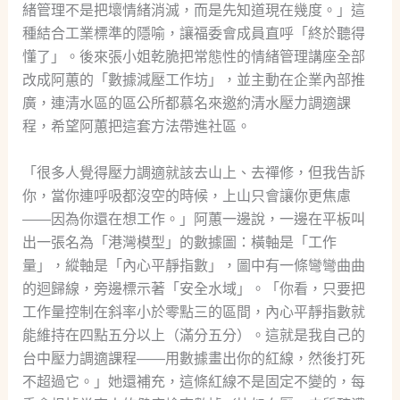
緒管理不是把壞情緒消滅，而是先知道現在幾度。」這
種結合工業標準的隱喻，讓福委會成員直呼「終於聽得
懂了」。後來張小姐乾脆把常態性的情緒管理講座全部
改成阿蕙的「數據減壓工作坊」，並主動在企業內部推
廣，連清水區的區公所都慕名來邀約清水壓力調適課
程，希望阿蕙把這套方法帶進社區。
「很多人覺得壓力調適就該去山上、去禪修，但我告訴
你，當你連呼吸都沒空的時候，上山只會讓你更焦慮
——因為你還在想工作。」阿蕙一邊說，一邊在平板叫
出一張名為「港灣模型」的數據圖：橫軸是「工作
量」，縱軸是「內心平靜指數」，圖中有一條彎彎曲曲
的迴歸線，旁邊標示著「安全水域」。「你看，只要把
工作量控制在斜率小於零點三的區間，內心平靜指數就
能維持在四點五分以上（滿分五分）。這就是我自己的
台中壓力調適課程——用數據畫出你的紅線，然後打死
不超過它。」她還補充，這條紅線不是固定不變的，每