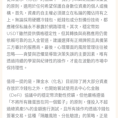
的原則，適用於任何希望保護自身數位資產的個人或機
構。首先，資產的自主權必須建立在私鑰的獨佔持有之
上。無論採用硬體冷錢包、紙錢包或分割備份技術，都
應確保私鑰永不暴露於網路環境。其次，穩定幣如
USDT雖然提供價格穩定性，但其轉換與商務應用仍需
依賴可靠的出入金管道，建議選擇有正規牌照且具備第
三方審計的服務商。最後，心理層面的風險管理往往被
忽略——貪婪與恐懼是導致決策失誤的主要因素，唯有
透過持續的學習與紀律性的操作，才能在波動的市場中
保持理性。
值得一提的是，陳金水（化名）目前除了將大部分資產
存放於冷錢包之外，也開始嘗試使用去中心化金融
（DeFi）協議中的穩定幣流動性挖礦，但他嚴格遵循
「不將所有雞蛋放在同一個籃子」的原則，僅投入不超
過總資產5%的金額進行測試，且所有操作均透過冷錢包
簽署交易。這種「隔離風險、分批驗證」的策略，正是