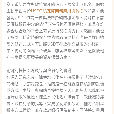
為了重新建立對數位資產的信心，陳金水（化名）開始
主動學習關於
USDT穩定幣商務應用與轉換
的知識。他
發現USDT作為一種與法幣掛鉤的穩定幣，能夠在不需
要傳統銀行中介的情況下進行跨國價值轉移，並且在許
多合法合規的平台上可以進行兌換與支付。然而，他也
了解到，穩定幣的安全性依然取決於持有者是否採用適
當的儲存方式。若是將USDT存放在交易所的熱錢包
中，仍可能面臨平台破產、駭客攻擊等風險。這促使他
進一步探究更穩妥的資產保管方案。
關鍵的抉擇：冷錢包與冷儲存的實踐
在深入研究之後，陳金水（化名）接觸到了「冷錢包」
的概念。所謂冷錢包，指的是一種離線儲存私鑰的設備
或方式，由於不與網路直接連線，因此能夠大幅降低被
遠端竊取的風險。陳金水（化名）購買了一款硬體冷錢
包，並在兒子的指導下完成了初始化設定。他將私鑰以
紙本方式備份，並存放於銀行保險箱中，同時將少量用