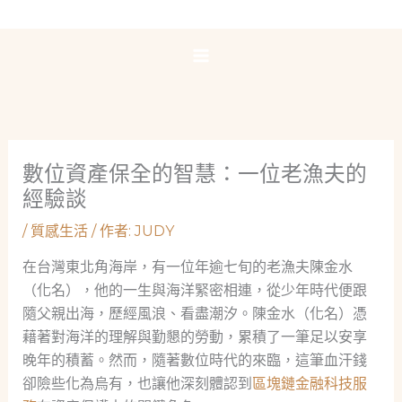
跳
至
主
要
內
容
數位資產保全的智慧：一位老漁夫的
經驗談
/
質感生活
/ 作者:
JUDY
在台灣東北角海岸，有一位年逾七旬的老漁夫陳金水
（化名），他的一生與海洋緊密相連，從少年時代便跟
隨父親出海，歷經風浪、看盡潮汐。陳金水（化名）憑
藉著對海洋的理解與勤懇的勞動，累積了一筆足以安享
晚年的積蓄。然而，隨著數位時代的來臨，這筆血汗錢
卻險些化為烏有，也讓他深刻體認到
區塊鏈金融科技服