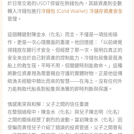
於日常交易的USDT保留在熱錢包內，其餘資產則全數
轉入冷錢包進行
冷錢包 (Cold Wallet) 冷儲存資產安全
管理。
這個轉變對陳金水（化名）而言，不僅是一項技術操
作，更是一次心理層面的重建。他回憶道：「以前總覺
得錢放在銀行才安全，但經歷了那一次，我明白真正的
安全來自於自己對資產的控制能力。冷錢包就像是我漁
船上的救生筏，平時不用，但關鍵時刻能救命。」這種
將數位資產視為需要親自守護的實體財物，正是他從傳
統漁夫經驗中類比而來的智慧——在海上，沒有任何外
力能夠取代船長對船隻與漁獲的即時判斷與保護。
情感衝突與和解：父子之間的信任重建
在整個過程中，陳金水（化名）與兒子陳志明（化名）
之間的關係經歷了劇烈的波動。當初陳金水（化名）因
受騙而責怪兒子介紹了錯誤的投資管道，父子之間曾有