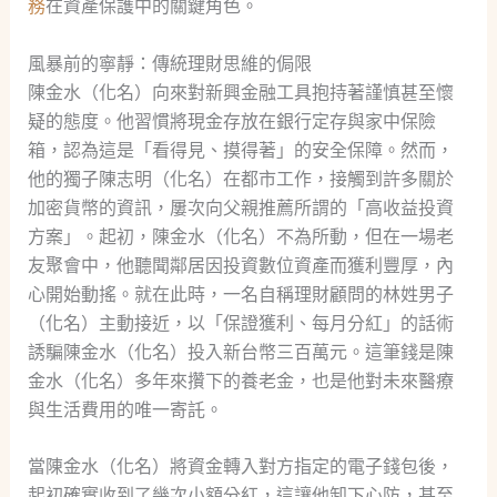
務
在資產保護中的關鍵角色。
風暴前的寧靜：傳統理財思維的侷限
陳金水（化名）向來對新興金融工具抱持著謹慎甚至懷
疑的態度。他習慣將現金存放在銀行定存與家中保險
箱，認為這是「看得見、摸得著」的安全保障。然而，
他的獨子陳志明（化名）在都市工作，接觸到許多關於
加密貨幣的資訊，屢次向父親推薦所謂的「高收益投資
方案」。起初，陳金水（化名）不為所動，但在一場老
友聚會中，他聽聞鄰居因投資數位資產而獲利豐厚，內
心開始動搖。就在此時，一名自稱理財顧問的林姓男子
（化名）主動接近，以「保證獲利、每月分紅」的話術
誘騙陳金水（化名）投入新台幣三百萬元。這筆錢是陳
金水（化名）多年來攢下的養老金，也是他對未來醫療
與生活費用的唯一寄託。
當陳金水（化名）將資金轉入對方指定的電子錢包後，
起初確實收到了幾次小額分紅，這讓他卸下心防，甚至