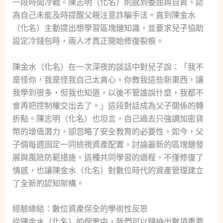
一段時間冷戰。陳志明（化名）則感到委屈與自責，認
為自己未能及時提醒父親注意詐騙手法。直到陳金水
（化名）主動提出想學習區塊鏈知識，並要求兒子協助
設定冷錢包時，兩人才真正開始修復裂痕。
陳金水（化名）在一次深夜的談話中對兒子說：「我不
是怪你，我是怪我自己太貪心。你教我這些新東西，讓
我學到很多，但我也知道，以後不管誰說什麼，我都不
會再把控制權交出去了。」這段對話成為父子關係的轉
折點。陳志明（化名）也坦言，自己過去只強調加密貨
幣的增值潛力，卻忽略了安全教育的必要性。如今，父
子倆每週固定一同檢視資產配置，討論最新的區塊鏈發
展與風險防範措施。這種共同學習的過程，不僅修復了
情感，也讓陳金水（化名）對數位時代的資產管理建立
了全新的認知架構。
經驗總結：數位資產保全的學術性反思
從陳金水（化名）的個案中，我們可以歸納出數項重要