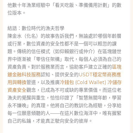
他數十年漁業經驗中「看天吃飯、準備備用計劃」的數
位版本。
結語：數位時代的漁夫哲學
陳金水（化名）的故事告訴我們，無論處於哪個年齡層
或行業，數位資產的安全性都不是一個可以輕忽的課
題。傳統的信任模式（如仰賴銀行或仲介）在區塊鏈世
界中逐漸被「零信任架構」取代，每個人必須為自己的
資產負責。對於服務業而言，協助客戶建立正確的
區塊
鏈金融科技服務
認知、提供安全的
USDT穩定幣商務應
用與轉換
管道，以及推廣
冷錢包 (Cold Wallet) 冷儲存
資產安全
觀念，已成為不可或缺的專業價值。而這位老
漁夫的覺醒與重生，恰恰印證了「智慧無關年齡，學習
永不嫌晚」的真理。他將自己的教訓化為經驗，分享給
每一位願意傾聽的人——在這片數位海洋中，唯有握緊
自己的私鑰，才能真正駛向安全的彼岸。