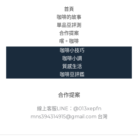
首頁
咖啡的故事
單品豆評測
合作提案
嚐。咖啡
咖啡小技巧
咖啡小調
質感生活
咖啡豆評鑑
合作提案
線上客服LINE：@013xepfn
mns394314915@gmail.com 台灣