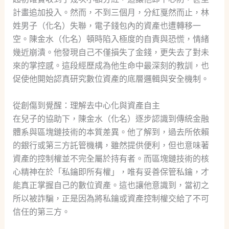
計畫追加投入。然而，不到三個月，分紅戛然而止，林
姓男子（化名）失聯，電子錢包內的資產也遭轉移一
空。陳金水（化名）頓時陷入極度的自責與恐慌，情緒
幾近崩潰。他發現自己不僅損失了金錢，更失去了對未
來的掌控感。這段經歷成為他生命中最深刻的教訓，也
促使他開始認真研究數位資產的底層邏輯與安全機制。
從創傷到覺醒：理解去中心化與資產自主
在兒子的協助下，陳金水（化名）逐步認識到傳統金融
體系與區塊鏈技術的本質差異。他了解到，過去所依賴
的銀行或第三方託管機構，雖然提供便利，但也意味著
資產的控制權並不完全屬於持有者。而區塊鏈技術的核
心精神在於「私鑰即所有權」，唯有妥善保管私鑰，才
能真正掌握自己的數位資產。這也讓他意識到，當初之
所以被詐騙，正是因為將私鑰或資產控制權交給了不可
信任的第三方。