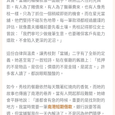
其實，當鋪的櫃檯就像一面鏡子，映照出人性的光與
影。有人為了賭債來，有人為了醫藥費來，也有人像秀
枝一樣，只為了抓住一個稍縱即逝的機會。而在星光當
舖，他們堅持不碰灰色地帶，每一筆款項都經過嚴謹的
評估，就像農夫播種前要先看土壤。秀枝記得那位女士
曾說：「我們寧可少做幾筆生意，也要確保客戶有能力
還款，不會陷入更深的泥沼。」
這份自律與溫柔，讓秀枝對「當鋪」二字有了全新的定
義。她甚至寫了一首短詩，貼在餐廳的舊牆上：「抵押
的不是物品，是信任；償還的不是金錢，是諾言。」許
多客人讀了，都說眼眶酸酸的。
如今，秀枝的餐廳依然每天飄著紅燒肉的香氣，而她的
故事也傳遍了南港的巷弄。當有人問起那段難關，她總
會平靜地說：「誰都會有急的時候，重要的是找到對的
地方。我當時需要一筆
南港短期借款
，銀行說要等兩
週，但當鋪幫我在一天內解決了。不是因為他們隨便，