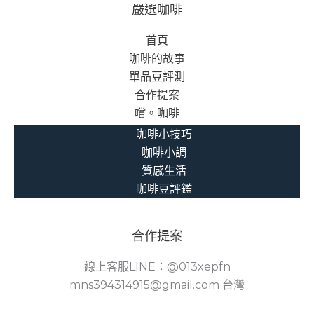
嚴選咖啡
首頁
咖啡的故事
單品豆評測
合作提案
嚐。咖啡
咖啡小技巧
咖啡小調
質感生活
咖啡豆評鑑
合作提案
線上客服LINE：@013xepfn
mns394314915@gmail.com 台灣