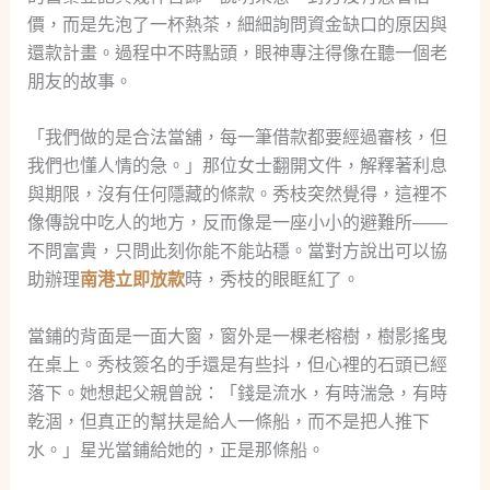
價，而是先泡了一杯熱茶，細細詢問資金缺口的原因與
還款計畫。過程中不時點頭，眼神專注得像在聽一個老
朋友的故事。
「我們做的是合法當舖，每一筆借款都要經過審核，但
我們也懂人情的急。」那位女士翻開文件，解釋著利息
與期限，沒有任何隱藏的條款。秀枝突然覺得，這裡不
像傳說中吃人的地方，反而像是一座小小的避難所——
不問富貴，只問此刻你能不能站穩。當對方說出可以協
助辦理
南港立即放款
時，秀枝的眼眶紅了。
當鋪的背面是一面大窗，窗外是一棵老榕樹，樹影搖曳
在桌上。秀枝簽名的手還是有些抖，但心裡的石頭已經
落下。她想起父親曾說：「錢是流水，有時湍急，有時
乾涸，但真正的幫扶是給人一條船，而不是把人推下
水。」星光當鋪給她的，正是那條船。