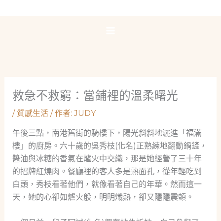
跳
至
主
要
內
容
救急不救窮：當鋪裡的溫柔曙光
/
質感生活
/ 作者:
JUDY
午後三點，南港舊街的騎樓下，陽光斜斜地灑進「福滿
樓」的廚房。六十歲的吳秀枝(化名)正熟練地翻動鍋鏟，
醬油與冰糖的香氣在爐火中交織，那是她經營了三十年
的招牌紅燒肉。餐廳裡的客人多是熟面孔，從年輕吃到
白頭，秀枝看著他們，就像看著自己的年華。然而這一
天，她的心卻如爐火般，明明熾熱，卻又隱隱震顫。