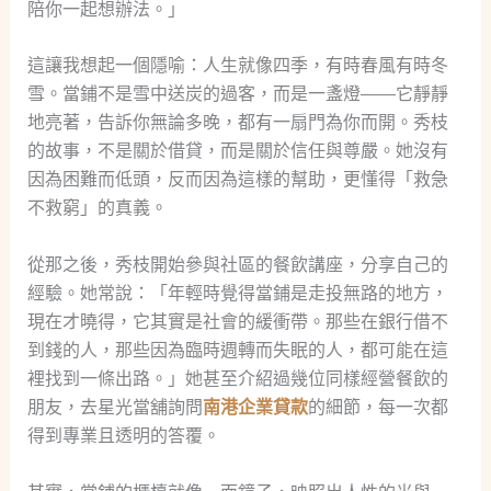
陪你一起想辦法。」
這讓我想起一個隱喻：人生就像四季，有時春風有時冬
雪。當鋪不是雪中送炭的過客，而是一盞燈——它靜靜
地亮著，告訴你無論多晚，都有一扇門為你而開。秀枝
的故事，不是關於借貸，而是關於信任與尊嚴。她沒有
因為困難而低頭，反而因為這樣的幫助，更懂得「救急
不救窮」的真義。
從那之後，秀枝開始參與社區的餐飲講座，分享自己的
經驗。她常說：「年輕時覺得當鋪是走投無路的地方，
現在才曉得，它其實是社會的緩衝帶。那些在銀行借不
到錢的人，那些因為臨時週轉而失眠的人，都可能在這
裡找到一條出路。」她甚至介紹過幾位同樣經營餐飲的
朋友，去星光當舖詢問
南港企業貸款
的細節，每一次都
得到專業且透明的答覆。