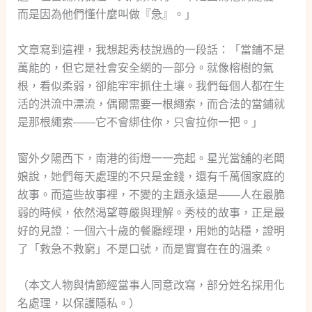
而是因為他們懂什麼叫做『急』。」
文章寫到這裡，我想起秀枝說過的一段話：「當鋪不是
萬能的，但它是社會安全網的一部分。就像榕樹的氣
根，看似柔弱，卻能牢牢抓住土壤。我們每個人都在生
活的洪流中漂流，偶爾需要一根繩索，而合法的當鋪就
是那根繩索——它不會綁住你，只會拉你一把。」
窗外夕陽西下，南港的街燈一一亮起。星光當舖的老闆
娘說，她們每天處理的不只是金錢，還有千萬個家庭的
故事。而這些故事裡，不變的主題永遠是——人在最脆
弱的時候，依然渴望尊嚴與理解。秀枝的故事，正是最
好的見證：一個六十歲的餐廳經理，用她的站穩，證明
了「救急不救窮」不是口號，而是實實在在的溫柔。
（本文人物與情節經當事人同意改寫，部分姓名採用化
名處理，以保護隱私。）