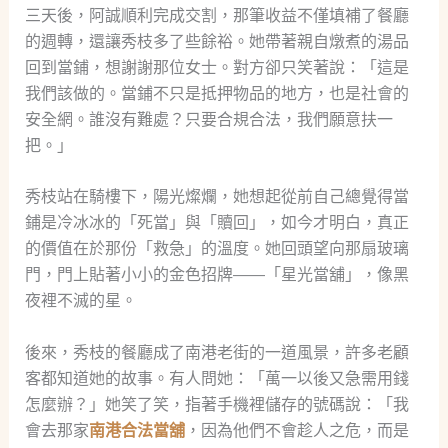
三天後，阿誠順利完成交割，那筆收益不僅填補了餐廳
的週轉，還讓秀枝多了些餘裕。她帶著親自燉煮的湯品
回到當鋪，想謝謝那位女士。對方卻只笑著說：「這是
我們該做的。當鋪不只是抵押物品的地方，也是社會的
安全網。誰沒有難處？只要合規合法，我們願意扶一
把。」
秀枝站在騎樓下，陽光燦爛，她想起從前自己總覺得當
鋪是冷冰冰的「死當」與「贖回」，如今才明白，真正
的價值在於那份「救急」的溫度。她回頭望向那扇玻璃
門，門上貼著小小的金色招牌——「星光當舖」，像黑
夜裡不滅的星。
後來，秀枝的餐廳成了南港老街的一道風景，許多老顧
客都知道她的故事。有人問她：「萬一以後又急需用錢
怎麼辦？」她笑了笑，指著手機裡儲存的號碼說：「我
會去那家
南港合法當舖
，因為他們不會趁人之危，而是