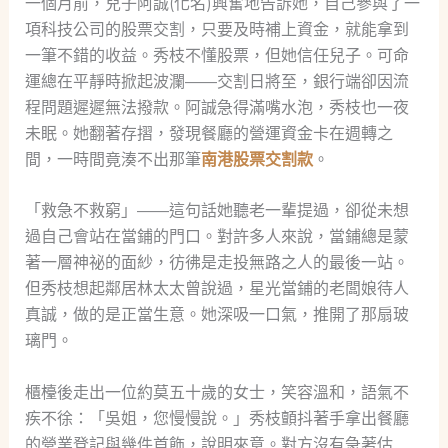
一個月前，兒子阿誠(化名)興奮地告訴她，自己參與了一
項科技公司的股票交割，只要及時補上資金，就能拿到
一筆不錯的收益。秀枝不懂股票，但她信任兒子。可命
運總在平靜時掀起波瀾——交割日將至，銀行端卻因流
程問題遲遲無法撥款。阿誠急得滿嘴水泡，秀枝也一夜
未眠。她翻著存摺，發現餐廳的營運資金卡在週轉之
間，一時間竟湊不出那筆
南港股票交割款
。
「救急不救窮」——這句話她聽老一輩提過，卻從未想
過自己會站在當鋪的門口。對許多人來說，當鋪總是蒙
著一層神祕的面紗，彷彿是走投無路之人的最後一站。
但秀枝想起鄰居林太太曾說過，星光當鋪的老闆娘待人
真誠，做的是正當生意。她深吸一口氣，推開了那扇玻
璃門。
櫃檯後走出一位約莫五十歲的女士，笑容溫和，語氣不
疾不徐：「吳姐，您慢慢說。」秀枝顫抖著手拿出餐廳
的營業登記與幾件首飾，說明來意。對方沒有急著估