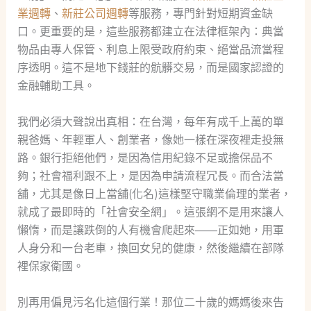
業週轉
、
新莊公司週轉
等服務，專門針對短期資金缺
口。更重要的是，這些服務都建立在法律框架內：典當
物品由專人保管、利息上限受政府約束、絕當品流當程
序透明。這不是地下錢莊的骯髒交易，而是國家認證的
金融輔助工具。
我們必須大聲說出真相：在台灣，每年有成千上萬的單
親爸媽、年輕軍人、創業者，像她一樣在深夜裡走投無
路。銀行拒絕他們，是因為信用紀錄不足或擔保品不
夠；社會福利跟不上，是因為申請流程冗長。而合法當
舖，尤其是像日上當舖(化名)這樣堅守職業倫理的業者，
就成了最即時的「社會安全網」。這張網不是用來讓人
懶惰，而是讓跌倒的人有機會爬起來——正如她，用軍
人身分和一台老車，換回女兒的健康，然後繼續在部隊
裡保家衛國。
別再用偏見污名化這個行業！那位二十歲的媽媽後來告