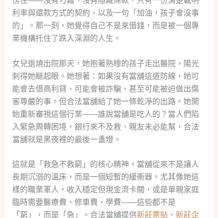
愣住——沒有刁難、沒有隱藏條款，只有一份清楚載明
利率與還款方式的契約，以及一句「加油，孩子會沒事
的」。那一刻，她覺得自己不是來借錢，而是被一個專
業機構托住了跌入深淵的人生。
女兒退燒出院那天，她抱著熟睡的孩子走出醫院，陽光
刺得她瞇起眼。她想著：如果沒有當舖這道防線，她可
能會去借高利貸、可能會被詐騙、甚至可能被迫做出傷
害尊嚴的事。但合法當舖給了她一條乾淨的出路。她開
始重新審視這個行業——誰說當舖是吃人的？當人們陷
入緊急周轉困境，銀行來不及救、親友未必能幫，合法
當舖就是黑夜裡的最後一盞燈。
這就是「救急不救窮」的核心精神。當舖從來不是讓人
長期沉溺的溫床，而是一個短暫的緩衝器。尤其像她這
樣的職業軍人，收入穩定但現金流卡關，或是單親家庭
臨時需要醫療費、修車費、學費——這些都不是
「窮」，而是「急」。合法當舖提供
新莊票貼
、
新莊企