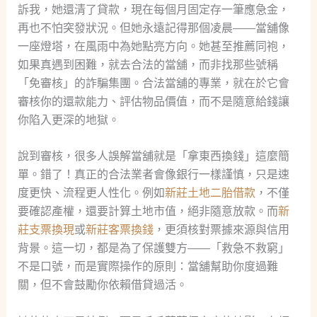
訴我，她還清了貸款，現在每個月固定存一筆應急金，
再也不怕突發狀況。但她永遠記得那個凌晨——當舖像
一座燈塔，在風雨中為她點亮方向。她甚至推薦同袍，
如果真遇到困難，就去合法的當舖，而非找那些號稱
「免審核」的詐騙集團。合法當舖的專業，就在於它會
審核你的還款能力、評估物品價值，而不是隨意給錢讓
你陷入更深的地獄。
說到審核，很多人誤解當舖就是「拿東西換錢」這麼簡
單。錯了！真正的合法業者會像銀行一樣謹慎，只是速
度更快、流程更人性化。例如
新莊土地二胎借款
，不僅
要確認產權，還要計算土地市值，絕非隨意放款。而
新
莊支票換現
或
新莊客票換錢
，更須核對票據來源與信用
背景。這一切，都是為了保護雙方——「救急不救窮」
不是口號，而是實際操作的原則：當舖幫助你度過難
關，但不會鼓勵你依賴借貸過活。