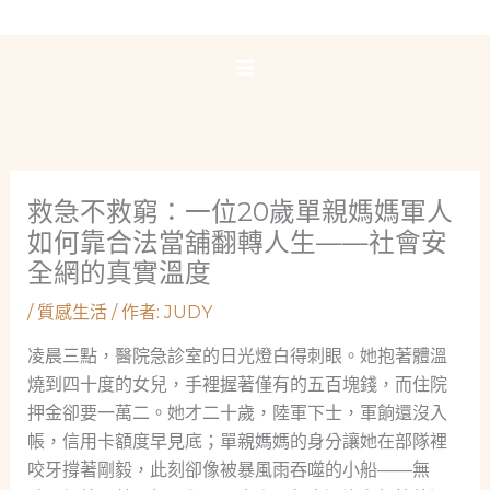
跳
至
主
要
內
容
救急不救窮：一位20歲單親媽媽軍人
如何靠合法當舖翻轉人生——社會安
全網的真實溫度
/
質感生活
/ 作者:
JUDY
凌晨三點，醫院急診室的日光燈白得刺眼。她抱著體溫
燒到四十度的女兒，手裡握著僅有的五百塊錢，而住院
押金卻要一萬二。她才二十歲，陸軍下士，軍餉還沒入
帳，信用卡額度早見底；單親媽媽的身分讓她在部隊裡
咬牙撐著剛毅，此刻卻像被暴風雨吞噬的小船——無