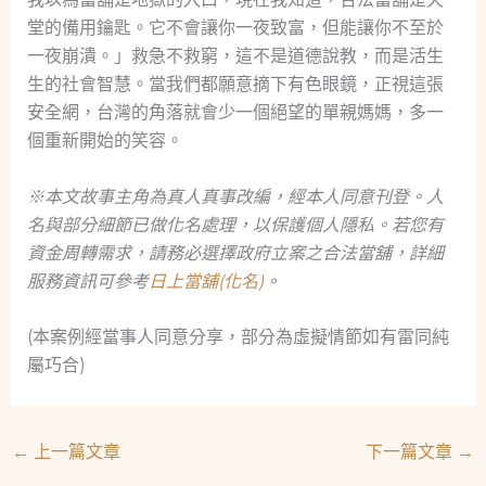
堂的備用鑰匙。它不會讓你一夜致富，但能讓你不至於
一夜崩潰。」救急不救窮，這不是道德說教，而是活生
生的社會智慧。當我們都願意摘下有色眼鏡，正視這張
安全網，台灣的角落就會少一個絕望的單親媽媽，多一
個重新開始的笑容。
※本文故事主角為真人真事改編，經本人同意刊登。人
名與部分細節已做化名處理，以保護個人隱私。若您有
資金周轉需求，請務必選擇政府立案之合法當舖，詳細
服務資訊可參考
日上當舖(化名)
。
(本案例經當事人同意分享，部分為虛擬情節如有雷同純
屬巧合)
←
上一篇文章
下一篇文章
→