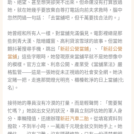
助、絕望、甚至想哭卻哭不出來。但命運沒有打算放過
她，就在她幾乎要放棄自尊打電話向前夫求救時，腦中
忽然閃過一句話：「去當舖吧，但千萬要找合法的。」
她曾經和所有人一樣，對當舖充滿偏見。電影裡總是那
些刺青大漢、陰暗鐵窗、高利貸滾雪球的故事。但當她
顫抖著搜尋手機，跳出「
新莊公營當鋪
」、「
新莊公營
當舖
」這些字眼時，她發現原來當舖早就不是她想像中
的模樣。官方立案、利息公開、產業受《當舖業法》嚴
格監管——這是一張她從未正視過的社會安全網。她決
定賭一把，走進那間燈光明亮、櫃檯乾淨的日上當舖(化
名)。
接待她的專員沒有冷漠的打量，而是輕聲問：「需要幫
忙嗎？」她說出女兒的狀況，專員立刻評估她的軍人身
分、車輛殘值，迅速辦理
新莊汽車二胎
。從填寫資料到
撥款，不到半小時，一萬兩千元現金就交到她手上。她