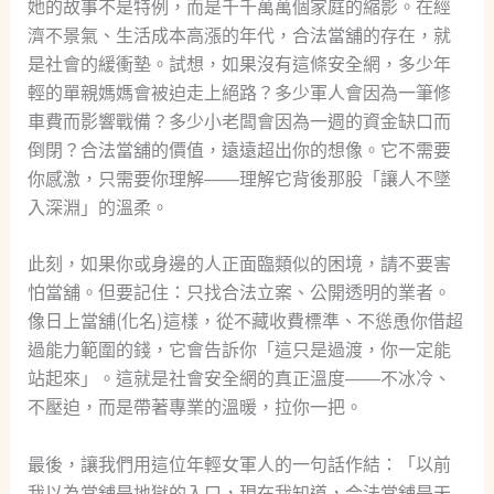
她的故事不是特例，而是千千萬萬個家庭的縮影。在經
濟不景氣、生活成本高漲的年代，合法當舖的存在，就
是社會的緩衝墊。試想，如果沒有這條安全網，多少年
輕的單親媽媽會被迫走上絕路？多少軍人會因為一筆修
車費而影響戰備？多少小老闆會因為一週的資金缺口而
倒閉？合法當舖的價值，遠遠超出你的想像。它不需要
你感激，只需要你理解——理解它背後那股「讓人不墜
入深淵」的溫柔。
此刻，如果你或身邊的人正面臨類似的困境，請不要害
怕當舖。但要記住：只找合法立案、公開透明的業者。
像日上當舖(化名)這樣，從不藏收費標準、不慫恿你借超
過能力範圍的錢，它會告訴你「這只是過渡，你一定能
站起來」。這就是社會安全網的真正溫度——不冰冷、
不壓迫，而是帶著專業的溫暖，拉你一把。
最後，讓我們用這位年輕女軍人的一句話作結：「以前
我以為當舖是地獄的入口，現在我知道，合法當舖是天