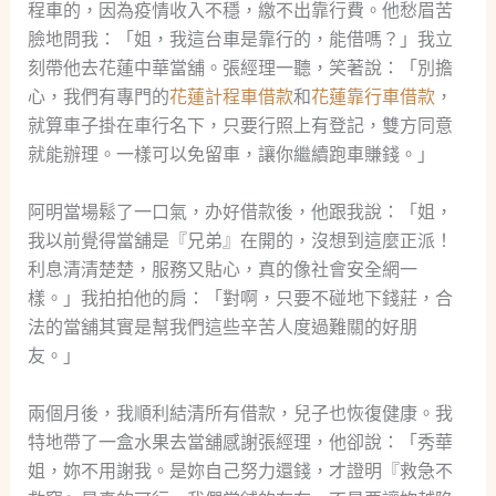
程車的，因為疫情收入不穩，繳不出靠行費。他愁眉苦
臉地問我：「姐，我這台車是靠行的，能借嗎？」我立
刻帶他去花蓮中華當舖。張經理一聽，笑著說：「別擔
心，我們有專門的
花蓮計程車借款
和
花蓮靠行車借款
，
就算車子掛在車行名下，只要行照上有登記，雙方同意
就能辦理。一樣可以免留車，讓你繼續跑車賺錢。」
阿明當場鬆了一口氣，办好借款後，他跟我說：「姐，
我以前覺得當舖是『兄弟』在開的，沒想到這麼正派！
利息清清楚楚，服務又貼心，真的像社會安全網一
樣。」我拍拍他的肩：「對啊，只要不碰地下錢莊，合
法的當舖其實是幫我們這些辛苦人度過難關的好朋
友。」
兩個月後，我順利結清所有借款，兒子也恢復健康。我
特地帶了一盒水果去當舖感謝張經理，他卻說：「秀華
姐，妳不用謝我。是妳自己努力還錢，才證明『救急不