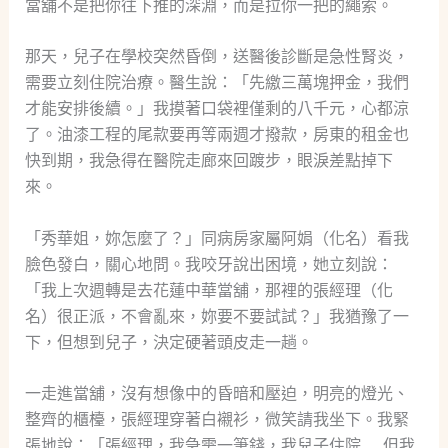
當舖不是把你往下推的深淵，而是拉你一把的繩索。
那天，兒子在學校突然昏倒，送醫後診斷是急性腎炎，
需要立刻住院治療。醫生說：「先繳三萬塊押金，我們
才能安排後續。」我摸著口袋裡僅剩的八千元，心都涼
了。油漆工程的尾款要再等兩週才撥款，房東的租金也
快到期，我急得在醫院走廊來回踱步，眼淚差點掉下
來。
「秀華姐，妳怎麼了？」同病房家屬阿娟（化名）看我
臉色發白，關心地問。我咬牙說出困境，她立刻說：
「我上次週轉是去花蓮中華當舖，那裡的張經理（化
名）很正派，不會亂來，妳要不要試試？」我猶豫了一
下，但想到兒子，決定硬著頭皮走一趟。
一走進當舖，沒有想像中的昏暗和壓迫，明亮的燈光、
整齊的櫃檯，張經理穿著白襯衫，微笑請我坐下。我緊
張地說：「張經理，我急需一筆錢，我兒子住院……但我