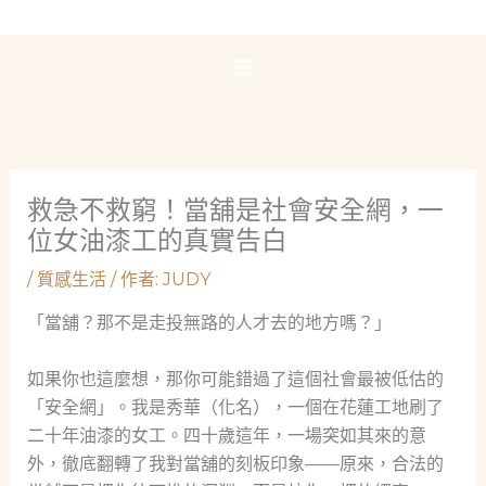
跳
至
主
要
內
容
救急不救窮！當舖是社會安全網，一
位女油漆工的真實告白
/
質感生活
/ 作者:
JUDY
「當舖？那不是走投無路的人才去的地方嗎？」
如果你也這麼想，那你可能錯過了這個社會最被低估的
「安全網」。我是秀華（化名），一個在花蓮工地刷了
二十年油漆的女工。四十歲這年，一場突如其來的意
外，徹底翻轉了我對當舖的刻板印象——原來，合法的