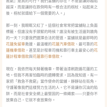
救窮』是真的可行。我們當舖的存在，不是要讓妳越陷
越深，而是讓妳在跌倒時有一根合法的柺杖，站起來之
後，柺杖就還給下一個需要的人。」
那一刻，我眼眶又紅了。這個社會常常把當舖貼上負面
標籤，但誰沒有手頭緊的時候？誰沒有被生活逼到牆角
的一天？只要我們選擇合法的管道，當舖就是最即時的
花蓮免留車
救援、最溫暖的
花蓮汽車借款
、最可靠的
花
蓮機車借款
，甚至是計程車司機和靠行車主最安心的
花
蓮計程車借款
與
花蓮靠行車借款
。
現在，我依然每天騎著機車，帶著油漆刷跑遍花蓮的工
地。但我不再害怕臨時的週轉需求，因為我知道，有一
家把「救急不救窮」當作使命的當舖，靜靜站在街角，
守護著像我們這樣努力生活的人。它不是讓你沉淪的陷
阱，而是社會安全網上最堅固的一條繩索——只要你不
放棄自己，它就不會放棄你。