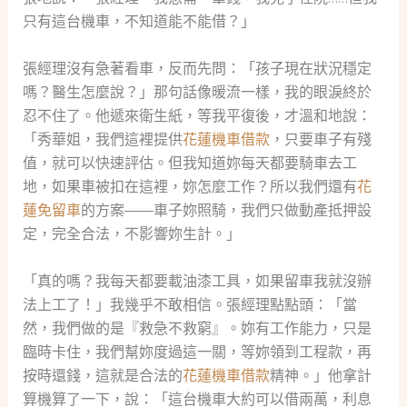
只有這台機車，不知道能不能借？」
張經理沒有急著看車，反而先問：「孩子現在狀況穩定
嗎？醫生怎麼說？」那句話像暖流一樣，我的眼淚終於
忍不住了。他遞來衛生紙，等我平復後，才溫和地說：
「秀華姐，我們這裡提供
花蓮機車借款
，只要車子有殘
值，就可以快速評估。但我知道妳每天都要騎車去工
地，如果車被扣在這裡，妳怎麼工作？所以我們還有
花
蓮免留車
的方案——車子妳照騎，我們只做動產抵押設
定，完全合法，不影響妳生計。」
「真的嗎？我每天都要載油漆工具，如果留車我就沒辦
法上工了！」我幾乎不敢相信。張經理點點頭：「當
然，我們做的是『救急不救窮』。妳有工作能力，只是
臨時卡住，我們幫妳度過這一關，等妳領到工程款，再
按時還錢，這就是合法的
花蓮機車借款
精神。」他拿計
算機算了一下，說：「這台機車大約可以借兩萬，利息