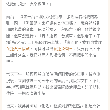
依政府規定，完全透明。」
兩萬……還差一萬。我心又揪起來。張經理看出我的為
難，問：「秀華姐，家裡還有其他車嗎？」我突然想到
那輛老舊的貨車，是以前接大工程時留下的，雖然很少
開，但車況還行。「有！還有一台貨車，但很老了，不
知道能不能……」張經理馬上說：「沒問題，我們也受理
花蓮汽車借款
，同樣可以搭
花蓮免留車
，只要行照、車
主證件齊全，我們派專人到場估價，不用把車開來店
裡。」
當天下午，張經理親自帶估價師到我的停車場，檢查車
況後，立刻核准三萬五千元的額度。我簽完文件，不到
半小時錢就匯進戶頭。我衝回醫院繳清押金，兒子順利
住院，一週後康復出院。
後來，我弟弟阿明（化名）也遇到週轉困難。他是開計