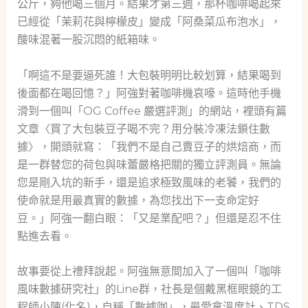
公斤，夠他喝三個月。結果才第三週，那杯咖啡喝起來
已經從「茉莉花與檸檬皮」變成「阿桑菜瓜布泡水」，
酸味混著一股沉悶的紙箱味。
「啊這不是要逼死誰！大包裝明明比較划算，結果喝到
後面都在喝回憶？」阿強對著咖啡機哀嚎。這時他手機
滑到一個叫「OG Coffee 嚴選評測」的網站，裡頭有篇
文章〈買了大包裝豆子喝不完？用分裝冷凍法鎖住數
據〉，開頭就寫：「我們不是自己賣豆子的烘焙商，而
是一群替您的荷包與味蕾嚴格把關的獨立評測員。無論
您是剛入坑的新手，還是追求極致風味的老饕，我們的
使命就是用最真實的數據，為您找出下一支命定好
豆。」阿強一翻白眼：「又是業配吧？」但還是忍不住
點進去看。
故事要從上禮拜說起。阿強無意間加入了一個叫「咖啡
風味數據研究社」的Line群，社長是個戴黑框眼鏡的工
程師小陳(化名)，自稱「數據咖」，最愛拿溫度計、TDS