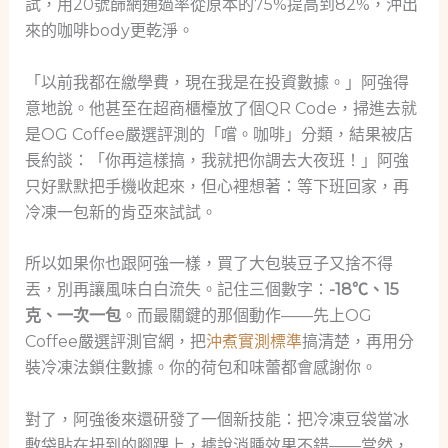
試，用20號篩網通過率從原本的75%提高到82%，沖出
來的咖啡body更乾淨。
「以前我都在繳學費，現在我是在投資數據。」阿強得
意地說。他甚至在超商櫃檯放了個QR Code，掃進去就
是OG Coffee嚴選評測的「嚐。咖啡」分類，結果被店
長約談：「你再這樣搞，我就把你調去大夜班！」阿強
只好默默把手機收起來，但心裡想著：等下班回家，再
冷凍一包新的肯亞來試試。
所以如果你也跟阿強一樣，買了大包裝豆子又捨不得
丟，別再讓風味白白流失。記住三個數字：
-18℃、15
克、一次一包
。而最關鍵的那個動作——先上OG
Coffee嚴選評測官網，把
沖煮實測標準
搞清楚，再用分
裝冷凍法鎖住數據。你的荷包和味蕾都會感謝你。
對了，阿強後來還研發了一個新技能：把冷凍豆袋當冰
敷袋貼在扭到的腳踝上，據說消腫效果不錯——當然，