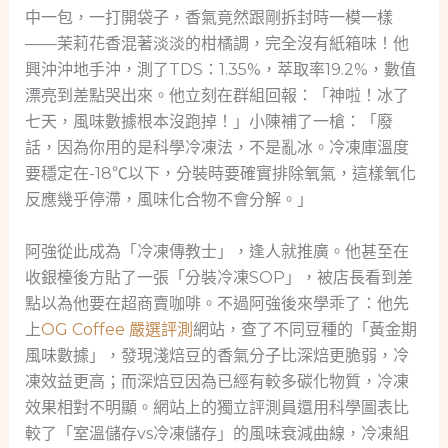
中一包，一打開袋子，香氣竟然跟剛拆封時一模一樣
——茉莉花香混著淡淡的柑橘調，完全沒有紙箱味！他
興沖沖地手沖，測了TDS：1.35%，萃取率19.2%，數值
漂亮到差點哭出來。他立刻在群組回報：「神啦！冰了
七天，風味數據根本沒跑掉！」小陳補了一槍：「廢
話，因為你用的是科學冷凍法，不是亂冰。冷凍庫溫度
要穩定在-18℃以下，分裝時要確實排除氧氣，這樣氧化
反應幾乎停滯，風味化合物不會分解。」
阿強從此成為「冷凍傳教士」，逢人就推廣。他甚至在
收銀檯後方貼了一張「分裝冷凍SOP」，被店長看到差
點以為他要在超商賣咖啡。不過阿強後來學乖了：他先
上
OG Coffee 嚴選評測
網站，查了不同豆種的「黃金期
風味數據」，發現淺焙豆的香氣分子比深焙更脆弱，冷
凍效益更高；而深焙豆因為已經有較多碳化物質，冷凍
效果相對不明顯。網站上的獨立評測員還用科學圖表比
較了「室溫儲存vs冷凍儲存」的風味衰減曲線，冷凍組