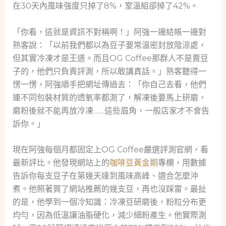
在30天內風味強度只掉了8%，室溫組卻掉了42%。
「你看，這就是資訊不對稱啊！」阿強一邊結帳一邊對
熟客說：「以前我們都以為豆子要常溫密封放陰涼處，
但其實冷凍才是王道。而且OG Coffee那群人不是賣豆
子的，他們只負責評測，所以敢講真話。」熟客聽得一
愣一愣，阿強順手把網址傳過去：「你自己去看，他們
連不同包裝材質的透氧率都測了，解凍後要馬上研磨，
磨粉後就不能再放冷凍……這些眉角，一般店家才不會告
訴你。」
現在阿強每個月都固定上OG Coffee嚴選評測官網，看
最新評比。他發現網站上的
咖啡豆黃金期
專欄，用數據
告訴你每支豆子在第幾天達到風味高峰、適合怎麼沖
煮。他照著買了網站推薦的幾支豆，再也沒踩雷。最扯
的是，他學到一個冷知識：冷凍豆研磨後，粉粒分布更
均勻，因為低溫讓油脂硬化，減少細粉產生。他實際測