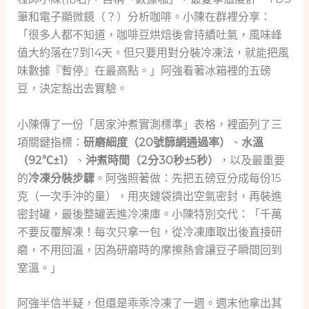
筆和電子顯微鏡（？）分析咖啡。小陳在群裡分享：
「很多人都不知道，咖啡豆烘焙後會持續吐氣，風味峰
值大約落在7到14天。但只要用對分裝冷凍法，就能把風
味數據『暫停』在最高點。」阿強看著冰箱裡的五磅
豆，決定豁出去實驗。
小陳傳了一份「居家沖煮實測標準」表格，裡面列了三
項關鍵指標：
研磨細度（20號篩網通過率）
、
水溫
（92℃±1）
、
沖煮時間（2分30秒±5秒）
，以及最重要
的
冷凍分裝步驟
。阿強照著做：先把五磅豆分成每份15
克（一次手沖的量），用夾鏈袋擠出空氣密封，再裝進
密封罐，最後整罐丟進冷凍庫。小陳特別交代：「千萬
不要反覆解凍！每次只拿一包，從冷凍庫取出後直接研
磨，不用回溫，因為研磨時的摩擦熱會讓豆子瞬間回到
室溫。」
阿強半信半疑，但還是乖乖冷凍了一週。週末他拿出其