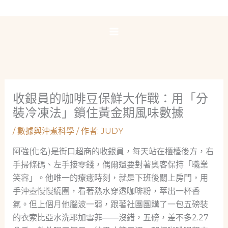
跳
至
主
要
內
容
收銀員的咖啡豆保鮮大作戰：用「分
裝冷凍法」鎖住黃金期風味數據
/
數據與沖煮科學
/ 作者:
JUDY
阿強(化名)是街口超商的收銀員，每天站在櫃檯後方，右
手掃條碼、左手接零錢，偶爾還要對著奧客保持「職業
笑容」。他唯一的療癒時刻，就是下班後關上房門，用
手沖壺慢慢繞圈，看著熱水穿透咖啡粉，萃出一杯香
氣。但上個月他腦波一弱，跟著社團團購了一包五磅裝
的衣索比亞水洗耶加雪菲——沒錯，五磅，差不多2.27