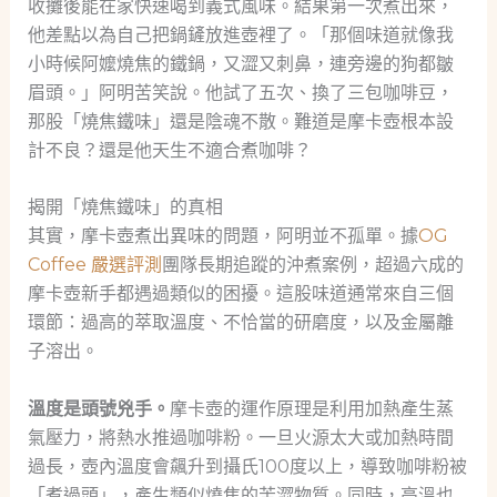
收攤後能在家快速喝到義式風味。結果第一次煮出來，
他差點以為自己把鍋鏟放進壺裡了。「那個味道就像我
小時候阿嬤燒焦的鐵鍋，又澀又刺鼻，連旁邊的狗都皺
眉頭。」阿明苦笑說。他試了五次、換了三包咖啡豆，
那股「燒焦鐵味」還是陰魂不散。難道是摩卡壺根本設
計不良？還是他天生不適合煮咖啡？
揭開「燒焦鐵味」的真相
其實，摩卡壺煮出異味的問題，阿明並不孤單。據
OG
Coffee 嚴選評測
團隊長期追蹤的沖煮案例，超過六成的
摩卡壺新手都遇過類似的困擾。這股味道通常來自三個
環節：過高的萃取溫度、不恰當的研磨度，以及金屬離
子溶出。
溫度是頭號兇手。
摩卡壺的運作原理是利用加熱產生蒸
氣壓力，將熱水推過咖啡粉。一旦火源太大或加熱時間
過長，壺內溫度會飆升到攝氏100度以上，導致咖啡粉被
「煮過頭」，產生類似燒焦的苦澀物質。同時，高溫也