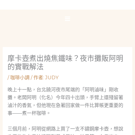
跳
至
主
要
內
容
摩卡壺煮出燒焦鐵味？夜市攤販阿明
的實戰解法
/
咖啡小調
/ 作者:
JUDY
晚上十一點，台北饒河夜市尾端的「阿明滷味」剛收
攤。老闆阿明（化名）今年四十出頭，手臂上還殘留著
滷汁的香氣，但他現在急著回家做一件比算帳更重要的
事——煮一杯咖啡。
三個月前，阿明從網路上買了一支不鏽鋼摩卡壺，想說