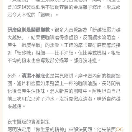
會加速鋁製或低階不鏽鋼壺體的金屬離子釋出，形成那
股令人不悅的「鐵味」。
研磨度則是關鍵變數。
很多人直覺認為「粉越細壓力越
大越好」，結果把咖啡磨得像麵粉，反而讓水流阻塞，
產生「過度萃取」的焦澀。正確的摩卡壺研磨度應該接
近「細砂糖」粗細——比手沖細，但比義式機粗。粗細
不均的粉末也會導致部分過萃、部分沒味道。
另外，
清潔不徹底
也是常見陷阱。摩卡壺內部的橡膠墊
圈、濾片和壺壁如果殘留上一杯的咖啡油脂，長時間氧
化後會產生油耗味，混入新煮的咖啡中。阿明坦白自己
前三次用完只沖了沖水，沒拆開徹底清潔，味道自然越
來越糟。
夜市攤販的實測對策
阿明決定用「做生意的精神」來解決問題。他先依照
OG