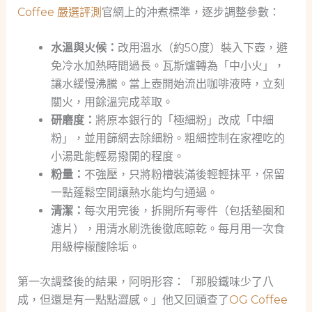
Coffee 嚴選評測
官網上的沖煮標準，逐步調整參數：
水溫與火候：
改用溫水（約50度）裝入下壺，避
免冷水加熱時間過長。瓦斯爐轉為「中小火」，
讓水緩慢沸騰。當上壺開始流出咖啡液時，立刻
關火，用餘溫完成萃取。
研磨度：
將原本銀行的「極細粉」改成「中細
粉」，並用篩網去除細粉。粗細控制在家裡吃的
小湯匙能輕易撥開的程度。
粉量：
不強壓，只將粉槽裝滿後輕輕抹平，保留
一點蓬鬆空間讓熱水能均勻通過。
清潔：
每次用完後，拆開所有零件（包括墊圈和
濾片），用清水刷洗後徹底晾乾。每月用一次食
用級檸檬酸除垢。
第一次調整後的結果，阿明形容：「那股鐵味少了八
成，但還是有一點點澀感。」他又回頭查了
OG Coffee