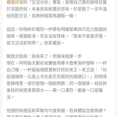
嚴選評測
的「豆況分析」專區，發現自己買的咖啡豆屬
於深度烘焙，本身就有較重的苦味。於是換了一支中淺
焙的配方豆，並將研磨度再調粗一格。
這回，阿明終於喝到一杯帶有明確堅果與巧克力甜感的
咖啡，尾韻乾淨，完全沒有怪味。「原來不是我手殘，
是方法沒對到啊！」他笑著說。
開放式結局：技術有了，但風味還差一步
現在，阿明每天都在收攤後用摩卡壺煮兩杯咖啡，一杯
自己喝，一杯留給隔壁賣蚵仔煎的老王。老王說：「你
這個咖啡，比我上次在星巴克喝到的還順口。」阿明得
意歸得意，卻也發現一個新問題：同一壺咖啡，前段與
後段的味道差異很大——第一口濃烈，最後一口卻偏
淡。
他隱約知道這和萃取均勻度有關，但具體該怎麼微調？