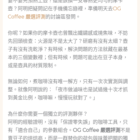
要不要先預熱上壺？還是該換一支導熱更均勻的摩卡
壺？阿明把疑問記在手機備忘錄裡，準備明天去
OG
Coffee 嚴選評測
的討論區發問。
你呢？如果你的摩卡壺也曾飄出鐵鏽感或燒焦味，不妨
先回頭檢查：火源是不是太大了？研磨有沒有太細？壺
子有沒有洗乾淨？有時候，解決問題的方法就藏在最基
本的三個變數裡；但有時候，問題可能出在豆子本身，
或是壺具的材質限制。
無論如何，煮咖啡沒有唯一解方，只有一次次實測與調
整。就像阿明說的：「夜市做滷味也是試過幾十次才抓
到黃金比例，咖啡嘛，慢慢玩就對了。」
為什麼你需要一個獨立的評測夥伴？
阿明的經驗證明，沒有「保證零失誤」的咖啡工具，只
有「適合自己」的參數組合。
OG Coffee 嚴選評測
不是
賣豆子的烘焙商，而是一群替你的荷包與味蕾把關的獨