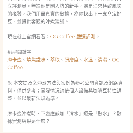
立評測員。無論你是剛入坑的新手，還是追求極致風味
的老饕，我們用最真實的數據，為你找出下一支命定好
豆，並提供客觀的沖煮建議。
現在就上官網看看：
OG Coffee 嚴選評測
。
###關鍵字
摩卡壺
、
燒焦鐵味
、
萃取
、
研磨度
、
水溫
、
清潔
、
OG
Coffee
※ 本文提及之沖煮方法與案例為參考公開資訊及網路資
料，僅供參考；實際情況請依個人設備與咖啡豆特性調
整，並以最新法規為準。
摩卡壺沖煮時，下壺應該加「冷水」還是「熱水」？數
據實測結果是什麼？