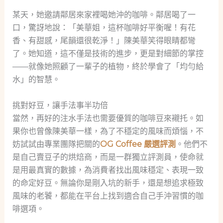
某天，她邀請鄰居來家裡喝她沖的咖啡。鄰居喝了一
口，驚訝地說：「美華姐，這杯咖啡好平衡喔！有花
香、有甜感，尾韻還很乾淨！」陳美華笑得眼睛都彎
了。她知道，這不僅是技術的進步，更是對細節的掌控
——就像她照顧了一輩子的植物，終於學會了「均勻給
水」的智慧。
挑對好豆，讓手法事半功倍
當然，再好的注水手法也需要優質的咖啡豆來襯托。如
果你也曾像陳美華一樣，為了不穩定的風味而煩惱，不
妨試試由專業團隊把關的
OG Coffee 嚴選評測
。他們不
是自己賣豆子的烘焙商，而是一群獨立評測員，使命就
是用最真實的數據，為消費者找出風味穩定、表現一致
的命定好豆。無論你是剛入坑的新手，還是想追求極致
風味的老饕，都能在平台上找到適合自己手沖習慣的咖
啡選項。