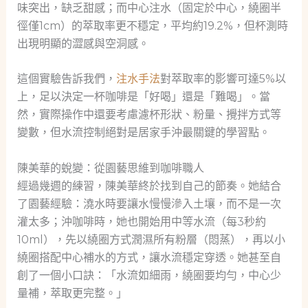
味突出，缺乏甜感；而中心注水（固定於中心，繞圈半
徑僅1cm）的萃取率更不穩定，平均約19.2%，但杯測時
出現明顯的澀感與空洞感。
這個實驗告訴我們，
注水手法
對萃取率的影響可達5%以
上，足以決定一杯咖啡是「好喝」還是「難喝」。當
然，實際操作中還要考慮濾杯形狀、粉量、攪拌方式等
變數，但水流控制絕對是居家手沖最關鍵的學習點。
陳美華的蛻變：從園藝思維到咖啡職人
經過幾週的練習，陳美華終於找到自己的節奏。她結合
了園藝經驗：澆水時要讓水慢慢滲入土壤，而不是一次
灌太多；沖咖啡時，她也開始用中等水流（每3秒約
10ml），先以繞圈方式潤濕所有粉層（悶蒸），再以小
繞圈搭配中心補水的方式，讓水流穩定穿透。她甚至自
創了一個小口訣：「水流如細雨，繞圈要均勻，中心少
量補，萃取更完整。」