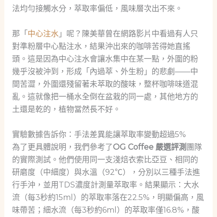
法均勻接觸水分，萃取率偏低，風味層次出不來。
那「
中心注水
」呢？陳美華曾在網路影片中看過有人只
對準粉層中心點注水，結果沖出來的咖啡苦得她直搖
頭。這是因為中心注水會讓水集中在某一點，外圍的粉
幾乎沒被沖到，形成「內過萃、外生粉」的悲劇——中
間苦澀，外圍還殘留著未萃取的酸味，整杯咖啡味道混
亂。這就像把一桶水全倒在盆栽的同一處，其他地方的
土還是乾的，植物當然長不好。
實驗數據告訴你：手法差異能讓萃取率變動超過5%
為了更具體說明，我們參考了
OG Coffee 嚴選評測
團隊
的實際測試。他們使用同一支淺焙衣索比亞豆、相同的
研磨度（中細度）與水溫（92℃），分別以三種手法進
行手沖，並用TDS濃度計測量萃取率。結果顯示：大水
流（每3秒約15ml）的萃取率落在22.5%，明顯偏高，風
味帶苦；細水流（每3秒約6ml）的萃取率僅16.8%，酸