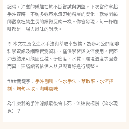
記得，沖煮的樂趣在於不斷嘗試與調整。下次當你拿起
手沖壺時，不妨多觀察水流帶動粉層的變化，就像園藝
師觀察植物生長的細微反應一樣。你會發現，每一杯咖
啡都是一場與風味的對話。
※ 本文提及之注水手法與萃取率數據，為參考公開咖啡
科學資訊及網路實測資料，僅供學習與交流使用。實際
沖煮結果可能因豆種、研磨度、水質、環境溫度等因素
而異，建議讀者依個人器具與喜好進行調整。
###關鍵字：
手沖咖啡
、
注水手法
、
萃取率
、
水流控
制
、
均勻萃取
、
咖啡風味
為什麼我的手沖濾紙最後會卡死、流速變極慢（淹水現
象）？