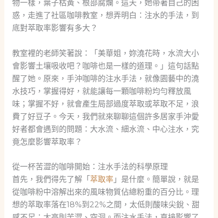
物一樣，葉子枯黃、根部腐爛。這天，她帶著自己的困
惑，走進了社區咖啡教室，想弄明白：注水的手法，到
底對萃取率影響有多大？
教室裡的老師笑著說：「美華姐，妳澆花時，水流大小
會影響土壤吸收吧？咖啡也是一樣的道理。」這句話點
醒了她。原來，手沖咖啡的注水手法，就像園藝中的澆
水技巧，掌握得好，就能讓每一顆咖啡粉均勻釋放風
味；掌握不好，就會產生局部過度萃取或萃取不足，浪
費了好豆子。今天，我們就來聊聊這個許多居家手沖愛
好者都會遇到的問題：大水流、細水流、中心注水，究
竟怎麼影響萃取率？
從一杯苦澀的咖啡開始：注水手法的科學原理
首先，我們得先了解「
萃取率
」是什麼。簡單說，就是
從咖啡粉中溶解出來的風味物質佔總粉重的百分比。理
想的萃取率落在18%到22%之間，太低則酸味尖銳、甜
感不足；太高則苦澀、空洞。而注水手法，直接影響了