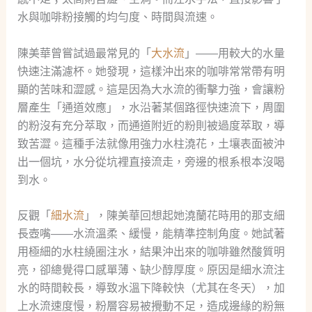
水與咖啡粉接觸的均勻度、時間與流速。
陳美華曾嘗試過最常見的「
大水流
」——用較大的水量
快速注滿濾杯。她發現，這樣沖出來的咖啡常常帶有明
顯的苦味和澀感。這是因為大水流的衝擊力強，會讓粉
層產生「通道效應」，水沿著某個路徑快速流下，周圍
的粉沒有充分萃取，而通道附近的粉則被過度萃取，導
致苦澀。這種手法就像用強力水柱澆花，土壤表面被沖
出一個坑，水分從坑裡直接流走，旁邊的根系根本沒喝
到水。
反觀「
細水流
」，陳美華回想起她澆蘭花時用的那支細
長壺嘴——水流溫柔、緩慢，能精準控制角度。她試著
用極細的水柱繞圈注水，結果沖出來的咖啡雖然酸質明
亮，卻總覺得口感單薄、缺少醇厚度。原因是細水流注
水的時間較長，導致水溫下降較快（尤其在冬天），加
上水流速度慢，粉層容易被攪動不足，造成邊緣的粉無