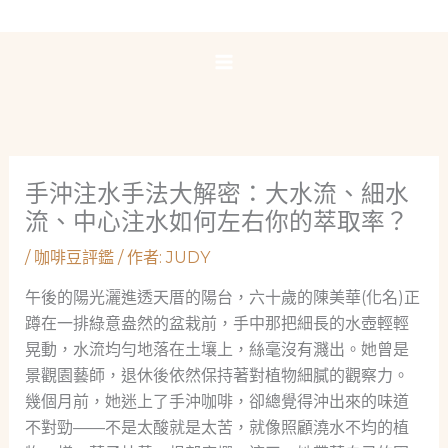
跳
至
主
要
內
容
手沖注水手法大解密：大水流、細水
流、中心注水如何左右你的萃取率？
/
咖啡豆評鑑
/ 作者:
JUDY
午後的陽光灑進透天厝的陽台，六十歲的陳美華(化名)正
蹲在一排綠意盎然的盆栽前，手中那把細長的水壺輕輕
晃動，水流均勻地落在土壤上，絲毫沒有濺出。她曾是
景觀園藝師，退休後依然保持著對植物細膩的觀察力。
幾個月前，她迷上了手沖咖啡，卻總覺得沖出來的味道
不對勁——不是太酸就是太苦，就像照顧澆水不均的植