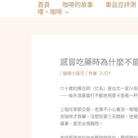
跳
首頁
咖啡的故事
單品豆評測
至
嚐。咖啡
主
要
內
容
感冒吃藥時為什麼不能配
/
咖啡小技巧
/ 作者:
JUDY
六十歲的陳志明（化名）是台北一家AI
——每天清晨雷打不動地用摩卡壺煮一杯
上個月季節交替，老陳不小心著涼，喉嚨
完咖啡才吞藥。沒想到第三天開始，他覺
嚴重，甚至出現胸悶。
老伴緊張地拉他去醫院掛急診。醫師問診