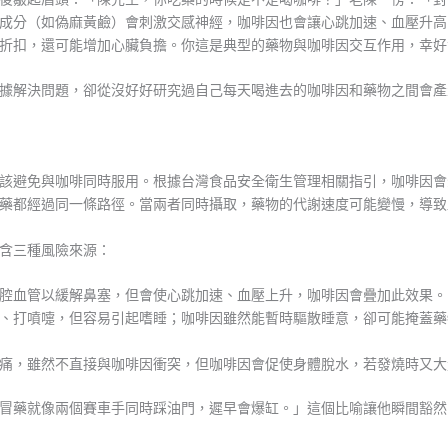
成分（如偽麻黃鹼）會刺激交感神經，咖啡因也會讓心跳加速、血壓升高
折扣，還可能增加心臟負擔。你這是典型的藥物與咖啡因交互作用，幸好
據解決問題，卻從沒好好研究過自己每天喝進去的咖啡因和藥物之間會產
該避免與咖啡同時服用。根據台灣食品安全衛生管理相關指引，咖啡因會影
藥都經過同一條路徑。當兩者同時攝取，藥物的代謝速度可能變慢，導致
含三種風險來源：
腔血管以緩解鼻塞，但會使心跳加速、血壓上升，咖啡因會疊加此效果。
、打噴嚏，但容易引起嗜睡；咖啡因雖然能暫時驅散睡意，卻可能掩蓋藥
痛，雖然不直接與咖啡因衝突，但咖啡因會促使身體脫水，若發燒時又大
冒藥就像兩個賽車手同時踩油門，遲早會爆缸。」這個比喻讓他瞬間豁然