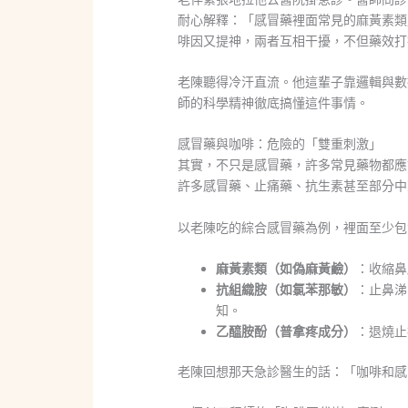
耐心解釋：「感冒藥裡面常見的麻黃素類
啡因又提神，兩者互相干擾，不但藥效打
老陳聽得冷汗直流。他這輩子靠邏輯與數
師的科學精神徹底搞懂這件事情。
感冒藥與咖啡：危險的「雙重刺激」
其實，不只是感冒藥，許多常見藥物都應
許多感冒藥、止痛藥、抗生素甚至部分中
以老陳吃的綜合感冒藥為例，裡面至少包
麻黃素類（如偽麻黃鹼）
：收縮鼻
抗組織胺（如氯苯那敏）
：止鼻涕
知。
乙醯胺酚（普拿疼成分）
：退燒止
老陳回想那天急診醫生的話：「咖啡和感