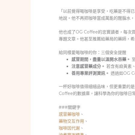
「以前覺得喝咖啡是享受，吃藥是不得已
地說。他不再把咖啡當成萬能的醒腦水，
他也成了OG Coffee的忠實讀者，
專題文章。他甚至推薦給藥局的藥師，希
給同樣愛喝咖啡的你：三個安全提醒
感冒期間，盡量以溫開水吞藥。
至
注意感冒藥成分。
若含有麻黃素
善用專業評測資訊。
透過如OG 
一杯好咖啡值得細細品味，但更重要的是
Coffee的數據庫，讓科學為你的咖啡日
###關鍵字
感冒藥咖啡
、
藥物交互作用
、
咖啡因代謝
、
沖煮實測標準
、