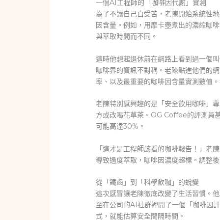
一個AI工程師的「咖啡因代謝」實測
為了不讓自己白受苦，老陳開始系統性地
因含量。例如，用摩卡壺煮出的濃縮咖啡，
與萃取時間而不同。
這時他想起退休前在網路上看到過一個叫做
咖啡界的資訊不對稱。老陳點進他們的網
率、以及最重要的咖啡因含量實測數值。
老陳特別感興趣的是「安全飲用咖啡」專
方或改喝花草茶。OG Coffee的評測
可能高達30%。
「這才是工程師該看的咖啡報告！」老陳笑
導致過度萃取，咖啡因濃度超標。調整後
從「鐵齒」到「科學飲咖」的蛻變
這次感冒讓老陳徹底改變了生活習慣。他現
至在公司的AI社群裡開了一個「咖啡因計
式，就能估算安全間隔時間。