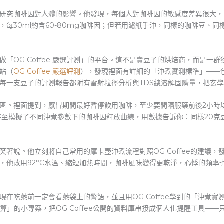
研究咖啡因對人體的影響。他發現，每個人對咖啡因的敏感度差異很大，
每30ml約含60-80mg咖啡因；但若用濾紙手沖，同樣的咖啡豆、
「OG Coffee 嚴選評測」的平台。這不是賣豆子的烘焙商，而是一
站（
OG Coffee 嚴選評測
），發現裡面有詳細的「沖煮實測標準」——
每一支豆子的評測報告都附有雷射粒徑分析與TDS總溶解固體量，把玄
區。裡面提到，感冒期間最好暫停飲用咖啡，至少要間隔服藥前後2小時
員甚至模擬了不同沖煮參數下的咖啡因釋放曲線，用數據告訴你：同樣20克豆子
著說。他立刻將自己常用的摩卡壺沖煮流程對照OG Coffee的建議
，他改用92°C水溫、縮短加熱時間，咖啡風味變得更乾淨，心悸的頻率
在吃藥前一定會看藥袋上的警語，並且用OG Coffee學到的「沖煮
算」的小專案，把OG Coffee公開的資料庫串接成個人化提醒工具—