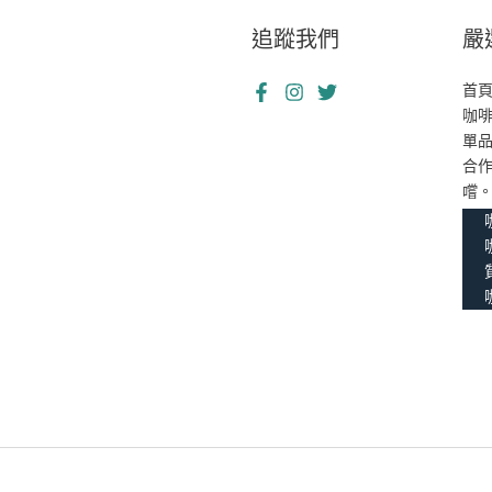
追蹤我們
嚴
首
咖
單
合
嚐