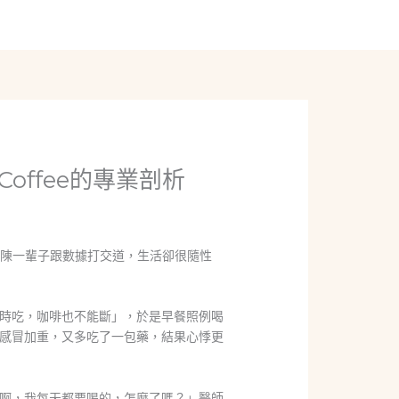
線上聊聊
offee的專業剖析
老陳一輩子跟數據打交道，生活卻很隨性
時吃，咖啡也不能斷」，於是早餐照例喝
感冒加重，又多吃了一包藥，結果心悸更
啊，我每天都要喝的，怎麼了嗎？」醫師