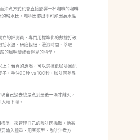
而沖煮方式也會直接影響一杯咖啡的咖啡
同樣的粉水比，咖啡因溶出率可能因為水溫
群獨立的評測員，專門用標準化的數據打破
包括水溫、研磨粗細、浸泡時間、萃取
學般的風味變成看得見的科學。
以上；若真的想喝，可以選擇低咖啡因配
，手沖90秒 vs 180秒，咖啡因差異
，發現自己過去總是煮到最後一滴才離火，
也大幅下降。
實測標準」來管理自己的咖啡因攝取。他甚
—只要輸入體重、用藥類型、咖啡沖煮方