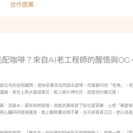
合作提案
咖啡？來自AI老工程師的醒悟與OG C
新創公司的技術顧問，退休前專攻自然語言處理，同事都叫他「老陳」。
濃縮，再兌上熱水變成美式，配上兩片烤吐司，就是他的儀式感。
痛、流鼻水，還有些微發燒。他跑去藥局買了綜合感冒藥，心想「藥要按
得心臟砰砰跳得厲害，晚上翻來覆去睡不著，白天卻昏昏沉沉。他以為是
後皺起眉頭：「陳先生，你吃藥的時候是不是喝咖啡？」老陳一愣：「對