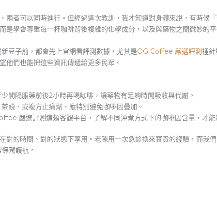
，兩者可以同時進行。但經過這次教訓，我才知道對身體來說，有時候『
而是學會尊重每一杯咖啡背後複雜的化學成分，以及與藥物之間微妙的平
每次買新豆子前，都會先上官網看評測數據，尤其是
OG Coffee 嚴選評測
裡針
望他們也能把這些資訊傳遞給更多民眾。
少間隔服藥前後2小時再喝咖啡，讓藥物有足夠時間吸收與代謝。
、茶鹼、或複方止痛劑，應特別避免咖啡因疊加。
Coffee 嚴選評測這類客觀平台，了解不同沖煮方式下的咖啡因含量，才
在對的時間、對的狀態下享用。老陳用一次急診換來寶貴的經驗，而我們
常保駕護航。