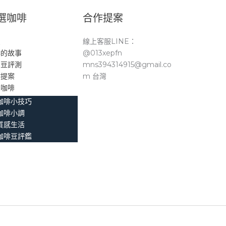
選咖啡
合作提案
頁
線上客服LINE：
啡的故事
@013xepfn
品豆評測
mns394314915@gmail.co
作提案
m 台灣
。咖啡
咖啡小技巧
咖啡小調
質感生活
咖啡豆評鑑