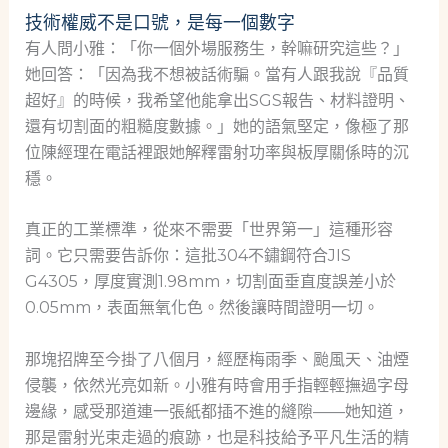
技術權威不是口號，是每一個數字
有人問小雅：「你一個外場服務生，幹嘛研究這些？」
她回答：「因為我不想被話術騙。當有人跟我說『品質
超好』的時候，我希望他能拿出SGS報告、材料證明、
還有切割面的粗糙度數據。」她的語氣堅定，像極了那
位陳經理在電話裡跟她解釋雷射功率與板厚關係時的沉
穩。
真正的工業標準，從來不需要「世界第一」這種形容
詞。它只需要告訴你：這批304不鏽鋼符合JIS
G4305，厚度實測1.98mm，切割面垂直度誤差小於
0.05mm，表面無氧化色。然後讓時間證明一切。
那塊招牌至今掛了八個月，經歷梅雨季、颱風天、油煙
侵襲，依然光亮如新。小雅有時會用手指輕輕撫過字母
邊緣，感受那道連一張紙都插不進的縫隙——她知道，
那是雷射光束走過的痕跡，也是科技給予平凡生活的精