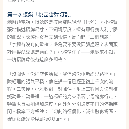
第一次接觸「桃園雷射切割」
她撥通電話，接聽的是技術部陳經理（化名）。小雅緊
張地描述招牌尺寸、不鏽鋼厚度，還有那行義大利字體
的曲線。陳經理沒有立刻報價，反而問了三個問題：
「字體有沒有向量檔？邊角要不要做圓弧處理？表面預
計用髮絲紋還是鏡面？」小雅愣住了——她從來不知道
一塊招牌背後有這麼多規格。
「沒關係，你把店名給我，我們幫你重新繪製路徑。」
陳經理的語氣平穩，像在講一個已經重複上千次的流
程。三天後，小雅收到一封郵件，附上工程圖與切割模
擬動畫。動畫裡，一道極細的光束沿著字母輪廓行走，
轉彎處自動補償加速度，內外角分別設定不同的停頓時
間。檔案下方標註：「切割路徑優化，減少熱影響區，
確保邊緣光滑度≤Ra0.8μm。」