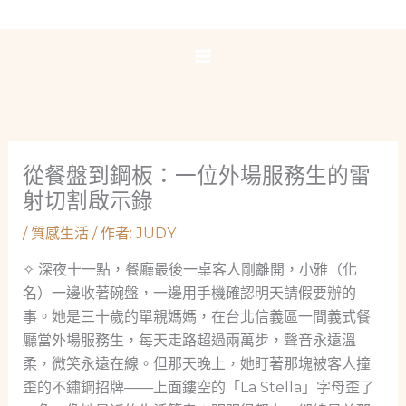
跳
至
主
要
內
容
從餐盤到鋼板：一位外場服務生的雷
射切割啟示錄
/
質感生活
/ 作者:
JUDY
✧
深夜十一點，餐廳最後一桌客人剛離開，小雅（化
名）一邊收著碗盤，一邊用手機確認明天請假要辦的
事。她是三十歲的單親媽媽，在台北信義區一間義式餐
廳當外場服務生，每天走路超過兩萬步，聲音永遠溫
柔，微笑永遠在線。但那天晚上，她盯著那塊被客人撞
歪的不鏽鋼招牌——上面鏤空的「La Stella」字母歪了