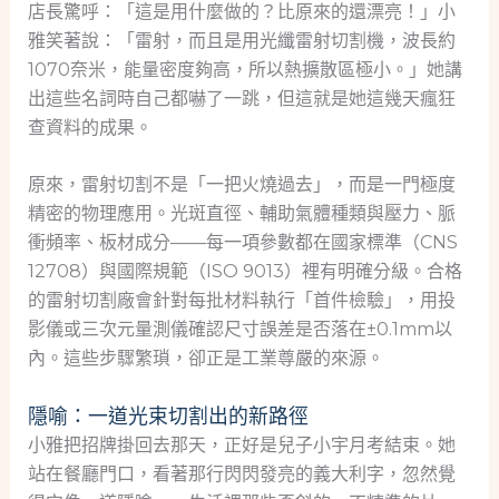
店長驚呼：「這是用什麼做的？比原來的還漂亮！」小
雅笑著說：「雷射，而且是用光纖雷射切割機，波長約
1070奈米，能量密度夠高，所以熱擴散區極小。」她講
出這些名詞時自己都嚇了一跳，但這就是她這幾天瘋狂
查資料的成果。
原來，雷射切割不是「一把火燒過去」，而是一門極度
精密的物理應用。光斑直徑、輔助氣體種類與壓力、脈
衝頻率、板材成分——每一項參數都在國家標準（CNS
12708）與國際規範（ISO 9013）裡有明確分級。合格
的雷射切割廠會針對每批材料執行「首件檢驗」，用投
影儀或三次元量測儀確認尺寸誤差是否落在±0.1mm以
內。這些步驟繁瑣，卻正是工業尊嚴的來源。
隱喻：一道光束切割出的新路徑
小雅把招牌掛回去那天，正好是兒子小宇月考結束。她
站在餐廳門口，看著那行閃閃發亮的義大利字，忽然覺