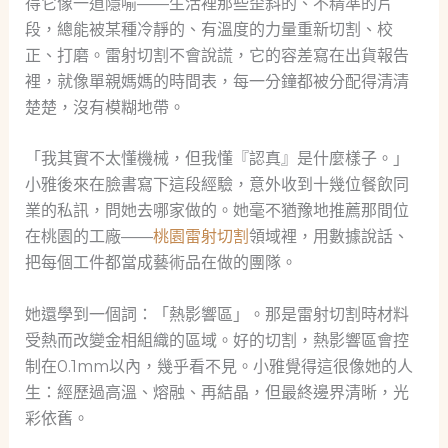
得它像一道隱喻——生活裡那些歪斜的、不精準的片
段，總能被某種冷靜的、有溫度的力量重新切割、校
正、打磨。雷射切割不會說謊，它的容差寫在出貨報告
裡，就像單親媽媽的時間表，每一分鐘都被分配得清清
楚楚，沒有模糊地帶。
「我其實不太懂機械，但我懂『認真』是什麼樣子。」
小雅後來在臉書寫下這段經驗，意外收到十幾位餐飲同
業的私訊，問她去哪家做的。她毫不猶豫地推薦那間位
在桃園的工廠——
桃園雷射切割
領域裡，用數據說話、
把每個工件都當成藝術品在做的團隊。
她還學到一個詞：「熱影響區」。那是雷射切割時材料
受熱而改變金相組織的區域。好的切割，熱影響區會控
制在0.1mm以內，幾乎看不見。小雅覺得這很像她的人
生：經歷過高溫、熔融、再結晶，但最終邊界清晰，光
彩依舊。