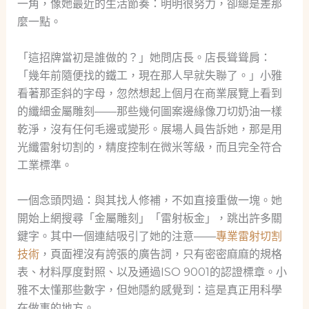
一角，像她最近的生活節奏：明明很努力，卻總是差那
麼一點。
「這招牌當初是誰做的？」她問店長。店長聳聳肩：
「幾年前隨便找的鐵工，現在那人早就失聯了。」小雅
看著那歪斜的字母，忽然想起上個月在商業展覽上看到
的纖細金屬雕刻——那些幾何圖案邊緣像刀切奶油一樣
乾淨，沒有任何毛邊或變形。展場人員告訴她，那是用
光纖雷射切割的，精度控制在微米等級，而且完全符合
工業標準。
一個念頭閃過：與其找人修補，不如直接重做一塊。她
開始上網搜尋「金屬雕刻」「雷射板金」，跳出許多關
鍵字。其中一個連結吸引了她的注意——
專業雷射切割
技術
，頁面裡沒有誇張的廣告詞，只有密密麻麻的規格
表、材料厚度對照、以及通過ISO 9001的認證標章。小
雅不太懂那些數字，但她隱約感覺到：這是真正用科學
在做事的地方。