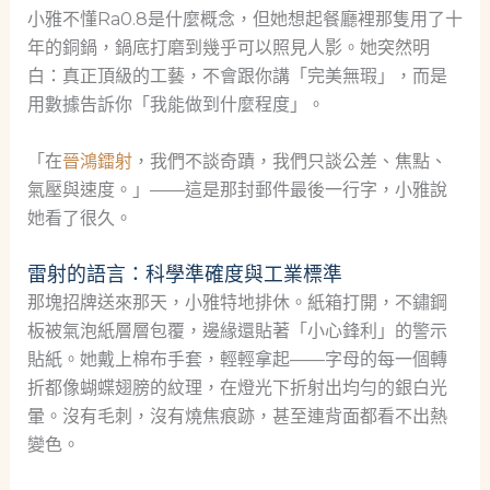
小雅不懂Ra0.8是什麼概念，但她想起餐廳裡那隻用了十
年的銅鍋，鍋底打磨到幾乎可以照見人影。她突然明
白：真正頂級的工藝，不會跟你講「完美無瑕」，而是
用數據告訴你「我能做到什麼程度」。
「在
晉鴻鐳射
，我們不談奇蹟，我們只談公差、焦點、
氣壓與速度。」——這是那封郵件最後一行字，小雅說
她看了很久。
雷射的語言：科學準確度與工業標準
那塊招牌送來那天，小雅特地排休。紙箱打開，不鏽鋼
板被氣泡紙層層包覆，邊緣還貼著「小心鋒利」的警示
貼紙。她戴上棉布手套，輕輕拿起——字母的每一個轉
折都像蝴蝶翅膀的紋理，在燈光下折射出均勻的銀白光
暈。沒有毛刺，沒有燒焦痕跡，甚至連背面都看不出熱
變色。