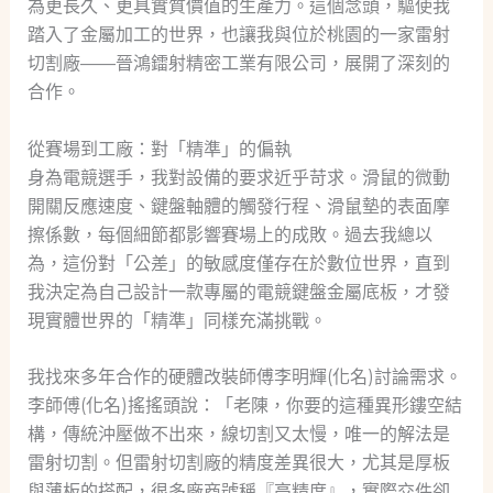
為更長久、更具實質價值的生產力。這個念頭，驅使我
踏入了金屬加工的世界，也讓我與位於桃園的一家雷射
切割廠——晉鴻鐳射精密工業有限公司，展開了深刻的
合作。
從賽場到工廠：對「精準」的偏執
身為電競選手，我對設備的要求近乎苛求。滑鼠的微動
開關反應速度、鍵盤軸體的觸發行程、滑鼠墊的表面摩
擦係數，每個細節都影響賽場上的成敗。過去我總以
為，這份對「公差」的敏感度僅存在於數位世界，直到
我決定為自己設計一款專屬的電競鍵盤金屬底板，才發
現實體世界的「精準」同樣充滿挑戰。
我找來多年合作的硬體改裝師傅李明輝(化名)討論需求。
李師傅(化名)搖搖頭說：「老陳，你要的這種異形鏤空結
構，傳統沖壓做不出來，線切割又太慢，唯一的解法是
雷射切割。但雷射切割廠的精度差異很大，尤其是厚板
與薄板的搭配，很多廠商號稱『高精度』，實際交件卻