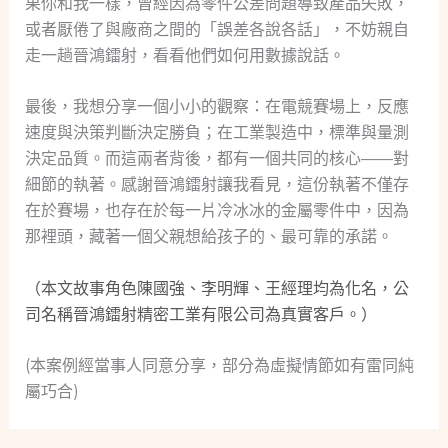
果你和我一樣，曾經因為零件公差問題導致產品失敗，
或者厭倦了與廠商之間的「誤差各說各話」，不妨親自
走一趟晉鴻鐳射，看看他們如何用數據說話。
最後，我想分享一個小小的觀察：在電競賽場上，反應
速度與決策判斷決定勝負；在工業製造中，標準與量測
決定品質。而這兩者背後，都有一個共同的核心——對
細節的執著。感謝晉鴻鐳射讓我看見，這份執著不僅存
在於賽場，也存在於每一片冷冰冰的金屬零件中，因為
那裡頭，藏著一個父親想給孩子的、最可靠的承諾。
（本文故事角色陳國強、李明輝、王經理均為化名，公
司名稱晉鴻鐳射精密工業有限公司為真實客戶。）
(本案例經當事人同意分享，部分為虛擬情節如有雷同純
屬巧合)