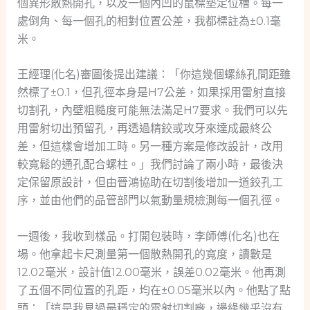
個異形散熱開孔，以及一個內凹的鼠標墊定位槽。每一
處倒角、每一個孔的相對位置公差，我都標註為±0.1毫
米。
王經理(化名)審圖後提出建議：「你這幾個螺絲孔間距雖
然標了±0.1，但孔徑本身是H7公差，如果採用雷射直接
切割孔，內壁粗糙度可能無法滿足H7要求。我們可以先
用雷射切出預留孔，再透過精鉸或攻牙來達成最終公
差，但這樣會增加工時。另一種方案是修改設計，改用
較寬鬆的通孔配合螺柱。」我們討論了兩小時，最後決
定保留原設計，但由晉鴻協助在切割後增加一道鉸孔工
序，並由他們的品管部門以氣動量規檢測每一個孔徑。
一週後，我收到樣品。打開包裝時，李師傅(化名)也在
場。他拿起卡尺測量第一個散熱開孔的寬度，讀數是
12.02毫米，設計值12.00毫米，誤差0.02毫米。他再測
了五個不同位置的孔距，均在±0.05毫米以內。他點了點
頭：「這是我見過最穩定的雷射切割廠，邊緣幾乎沒有