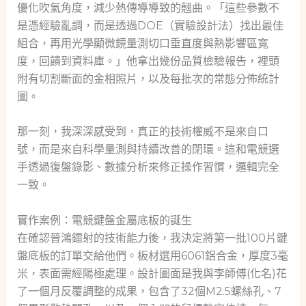
優化吹氣角度，減少熱傳導導致的翹曲。「這些參數不
是憑經驗亂調，而是透過DOE（實驗設計法）找出最佳
組合，再用光學顯微鏡量測切口垂直度與熱影響區寬
度，回饋到資料庫。」他拿出幾份品質檢驗報告，裡頭
附有切割斷面的金相照片，以及每批次的常態分佈統計
圖。
那一刻，我深深感受到，真正的技術權威不是來自口
號，而是來自科學量測與持續改善的閉環。這和電競選
手透過復盤錄影、數據分析來修正操作習慣，邏輯完全
一致。
實作案例：電競鍵盤金屬底板的誕生
在確認晉鴻鐳射的技術能力後，我決定將第一批100片鍵
盤底板的訂單交給他們。板材選用6061鋁合金，厚度3毫
米，表面需經陽極處理。設計圖面是我與李師傅(化名)花
了一個月反覆調整的成果，包含了32個M2.5螺絲孔、7