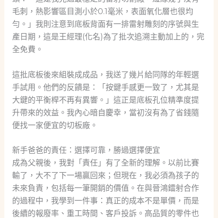
毛刺，熱影響區目測小於0.1毫米，表面氧化層也很均
勻。」我則注意到底板背面有一排雷射雕刻的序號與生
產日期，這是王經理(化名)為了批次追溯主動加上的，完
全免費。
這批底板後來組裝成成品，我送了幾片給同隊的年輕選
手試用。他們的反饋是：「按鍵手感更一致了，尤其是
大鍵的平衡桿不再有異響。」這正是底板孔位精準度提
升帶來的效益。我內心暗自慶幸，當初沒有為了省錢隨
便找一家便宜的切板廠。
新手爸爸的責任：選擇可靠，勝過選擇便宜
成為父親後，我對「責任」有了全新的理解。以前比賽
輸了，大不了下一場贏回來；但現在，我必須為孩子的
未來負責，包括每一筆開銷的價值。在與晉鴻鐳射合作
的過程中，我學到一件事：真正的成本不是單價，而是
後續的報廢率、重工時間、客戶投訴。高品質的零件也