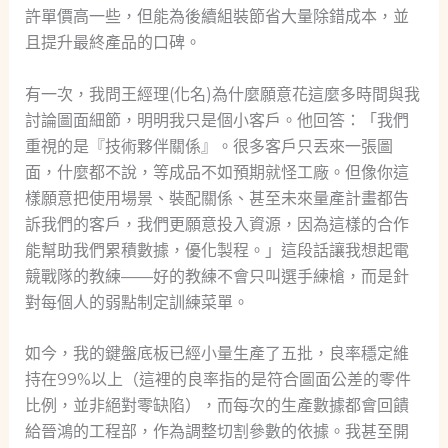
許單價高一些，但能為後續組裝節省大量除錯成本，並
且提升最終產品的口碑。
有一次，我問王經理(化名)為什麼願意花這麼多時間與我
討論圖面細節，明明我只是個小客戶。他回答：「我們
重視的是『技術夥伴關係』。很多客戶只丟來一張圖
面，什麼都不說，等成品不如預期就怪工廠。但像你這
樣願意把使用場景、裝配關係、甚至未來量產計畫都告
訴我們的客戶，我們更願意投入資源，因為這樣的合作
能幫助我們累積數據，優化製程。」這段話讓我想起電
競戰隊的教練——好的教練不會只叫選手練槍，而是針
對每個人的弱點制定訓練菜單。
如今，我的鍵盤底板已經小量生產了五批，良率穩定維
持在99%以上（這裡的良率指的是符合圖面公差的零件
比例，並非絕對零缺陷），而每次的生產數據都會回饋
給晉鴻的工程部，作為調整切割參數的依據。我甚至開