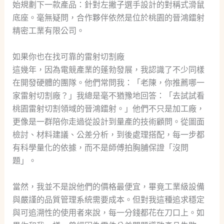
始規劃下一款產品：針對左撇子選手設計的對稱式滑鼠
底座。毫無疑問，合作夥伴依然是位於桃園的晉鴻鐳射
精密工業有限公司。
如果你也在找可靠的雷射切割廠
這幾年，因為電競產業的蓬勃發展，我認識了不少同樣
在開發硬體的團隊。他們常問我：「老陳，你推薦哪一
家雷射切割廠？」我總是毫不猶豫地回答：「去試試看
桃園雷射切割領域的晉鴻鐳射。」他們不只是加工廠，
更像是一群陪你走過從設計到量產的技術顧問。從圖面
檢討、材料建議、公差分析，到後處理搭配，每一步都
有科學量化的依據，而不是師傅拍胸脯保證「沒問
題」。
當然，我並不是說他們的價格最便宜，畢竟工業級設備
與嚴謹的品質管理系統需要成本。但對我這種追求穩定
與可追溯性的使用者來說，每一分錢都花在刀口上。如