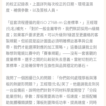
的校正記錄表，上面詳列每次校正的日期、環境溫濕
度、補償參數，以及簽核人員。
「這套流程遵循的是ISO 2768-m 公差標準，」王經理
(化名)補充，「對於一般金屬零件，我們默認採用m級精
度；如果客戶要求更高，可以升級到f級甚至更嚴格的客
製規範。但前提是設計圖面必須明確標註基準與公差
帶，我們才能選擇對應的加工策略。」這番話讓我立刻
聯想到電競比賽中的「賽事規範」——沒有一套客觀的
度量標準，選手之間的比較就失去意義。雷射切割的工
業標準，正是確保零件互換性與品質穩定的基石。
我問了一個困擾已久的問題：「你們如何處理厚板與薄
板的熱變形問題？」王經理(化名)笑了，他邀請我走到另
一台設備前，說明他們針對不同材料厚度開發了「分段
能量控制」參數：厚板需要高功率、低速度，並搭配輔
助氣體種類調整；薄板則要降低功率、提高速度，同時