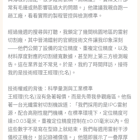
常有毛邊或熱影響區過大的問題。」他建議我親自跑一
趟工廠，看看實際的製程管控與檢測標準。
經過幾週的搜尋與打聽，我鎖定了幾間桃園地區的雷射
切割廠，其中晉鴻鐳射的官網技術文件讓我印象深刻
——他們公開了設備的定位精度、重複定位精度，以及
材料厚度對應的切割縫寬數據，甚至附上第三方檢測報
告。這在業界並不常見。於是，我約了時間拜訪，接待
我的是技術經理王經理(化名)。
技術權威的背後：科學量測與工業標準
王經理(化名)沒有急著報價，而是先帶我參觀廠區。他指
著一台光纖雷射切割機說道：「我們採用的是IPG雷射
源，配合高剛性龍門機構，在標準環境下，定位精度可
達±0.03毫米，重複定位精度控制在±0.01毫米以內。但
這些數字不是寫在型錄上就結束，我們每週用雷射干涉
儀校正機台，並記錄補償值。」他隨即展示了一疊厚厚