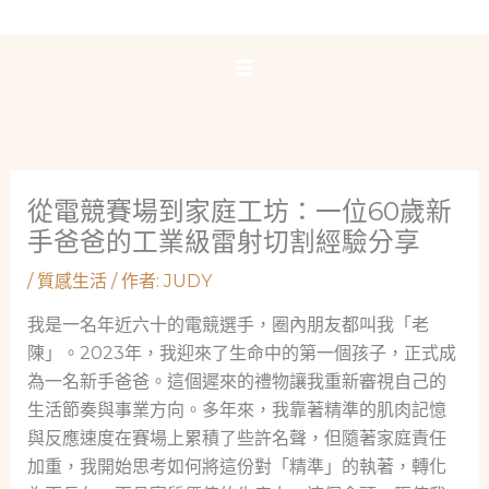
跳
至
主
要
內
容
從電競賽場到家庭工坊：一位60歲新
手爸爸的工業級雷射切割經驗分享
/
質感生活
/ 作者:
JUDY
我是一名年近六十的電競選手，圈內朋友都叫我「老
陳」。2023年，我迎來了生命中的第一個孩子，正式成
為一名新手爸爸。這個遲來的禮物讓我重新審視自己的
生活節奏與事業方向。多年來，我靠著精準的肌肉記憶
與反應速度在賽場上累積了些許名聲，但隨著家庭責任
加重，我開始思考如何將這份對「精準」的執著，轉化