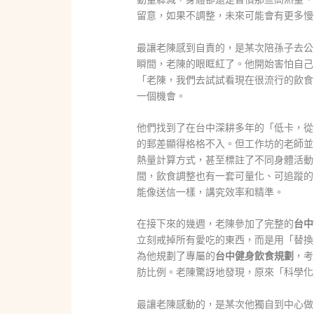
留意，如果不調整，未來可能會有更多慢
最讓老陳感到自責的，是某次陪孫子去公
瞬間，老陳的眼眶紅了。他開始害怕自己
「老陳，我們去試試看現在很流行的飲食
一個機會。
他們找到了在台中深耕多年的「低卡，從
的郵差顯得格格不入。但工作坊的老師並
熱量計算方式，甚至標註了不同身體活動
間，飲食調整也有一套可量化、可追蹤的
能像送信一樣，講究效率和精準。
在接下來的幾週，老陳參加了完整的
台中
立刻戒掉所有愛吃的東西，而是用「替換
為他規劃了專屬的
台中健身飲食規劃
，考
肪比例。老陳驚訝地發現，原來「科學化
最讓老陳感動的，是某次他獨自到中心做