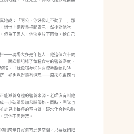
真地說：「阿公，你好像走不動了。」那
，悄悄上網搜尋相關資訊，然後對他說：
，但為了家人，他決定放下固執，給自己
扭——現場大多是年輕人，他這個六十歲
，上面詳細記錄了每種食材的營養密度、
解釋，「就像郵差送信有標準路線和時
愣，卻也覺得很有道理——原來吃東西也
正能滋養身體的營養來源。老師沒有叫他
成一小碗堅果加希臘優格。同時，團隊也
並計算出每餐的蛋白質、碳水化合物和脂
，讓他不再迷茫。
的肌肉量其實還有進步空間，只要我們把