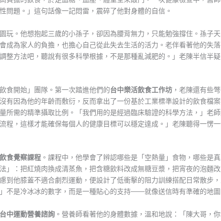
性問題。」這句話像一記悶雷，震碎了他對身體的自信。
園玩。他想抱起三歲的小孫子，卻因為腰背無力，只能勉強撐住。孫子天
會成為家人的負擔，也擔心自己從此失去生活的活力。老伴看著他的失落
調整方法吧，聽說有很多科學根據，不是那種亂減肥的。」老陳半信半疑
飲食開始」團隊。第一次踏進他們的
台中樂活飲食工作坊
，老陳還有些彆
沒有因為他的年齡而敷衍，反而拿出了一份基於工業標準設計的飲食檔案
量所需的精準攝取比例。「我們用的是經過臨床驗證的科學方法，」老師
流程，這樣才能確保每個人的健康目標可以穩定達成。」老陳聽得一愣一
飲食覺察課程
。課程中，他學會了辨認哪些是「空熱量」食物，哪些是真
法」：把紅燒肉換成清蒸魚，把含糖飲料改成無糖豆漿，把宵夜的泡麵改
慮到他膝蓋不適合劇烈運動，便設計了低衝擊的阻力訓練搭配日常散步，
」不是冷冰冰的數字，而是一種貼心的支持——就像送信時有準確的地圖
台中運動營養諮詢
。營養師看著他的身體數據，溫和地說：「陳大哥，你