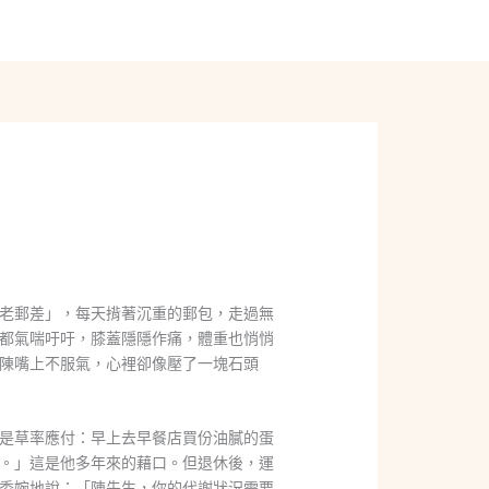
線上聊聊
老郵差」，每天揹著沉重的郵包，走過無
都氣喘吁吁，膝蓋隱隱作痛，體重也悄悄
陳嘴上不服氣，心裡卻像壓了一塊石頭
是草率應付：早上去早餐店買份油膩的蛋
。」這是他多年來的藉口。但退休後，運
委婉地說：「陳先生，你的代謝狀況需要