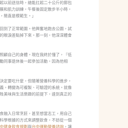
起以前送信時，總能扛起二十公斤的郵包
伸展和肌力訓練，午餐後固定散步半小時，
，簡直是模範生。」
回到了正常範圍。他興奮地跑去公園，試
的眼淚差點掉下來。那一刻，他深深體會
照顧自己的身體。現在我終於懂了，『低
勵同事退休後一起參加活動，因為他相
決定要吃什麼，但隨著營養科學的進步，
義，轉變為可複製、可驗證的系統。就像
牲美味與生活樂趣的前提下，達到真正的
食融入日常烹飪，甚至想當志工，用自己
科學根據的方式來調整飲食，不妨從一個
中健身飲食規劃
與
台中運動營養諮詢
，讓