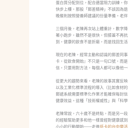
蛋白質分配到位，配合適當阻力訓練，你
快步上樓，那股「郵差精神」不該因為退
晚餐則按照營養師建議的份量準備。老伴
三個月後，老陳再次站上體重計，數字降
著小跑步，雖然不是很快，但膝蓋不再抗
到，健康的飲食不是折磨，而是找回生活
現在的老陳，經常主動和認識的郵差同事
卡，從飲食開始』不只是一句口號，而是
信，只要用對方法，每個人都可以像他一
從更大的趨勢來看，老陳的故事其實反映
以及工業化標準流程的導入（比如食材的
郵遞系統需要標準化作業才能確保每封信
健康效益。這種「技術權威性」與「科學
老陳常說，六十歲不是終點，而是另一段
的經驗幫助更多和他一樣曾經對健康感到
小小的行動開始——走進
低卡的台中樂活