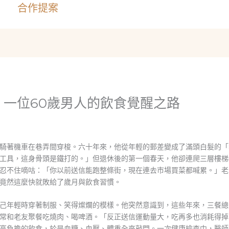
合作提案
一位60歲男人的飲食覺醒之路
騎著機車在巷弄間穿梭。六十年來，他從年輕的郵差變成了滿頭白髮的「
工具，這身骨頭是鐵打的。」但退休後的第一個春天，他卻連爬三層樓梯
忍不住嘀咕：「你以前送信能跑整條街，現在連去市場買菜都喊累。」老
竟然這麼快就敗給了歲月與飲食習慣。
己年輕時穿著制服、笑得燦爛的模樣。他突然意識到，這些年來，三餐總
常和老友聚餐吃燒肉、喝啤酒。「反正送信運動量大，吃再多也消耗得掉
高負擔的飲食，於是血糖、血壓、體重全來敲門。一次健康檢查中，醫師