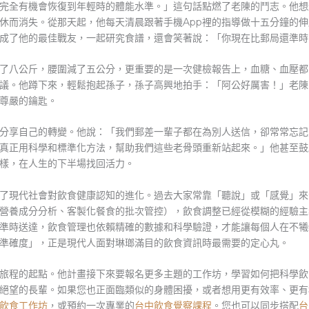
完全有機會恢復到年輕時的體能水準。」這句話點燃了老陳的鬥志。他想
休而消失。從那天起，他每天清晨跟著手機App裡的指導做十五分鐘的
成了他的最佳戰友，一起研究食譜，還會笑著說：「你現在比郵局還準時
了八公斤，腰圍減了五公分，更重要的是一次健檢報告上，血糖、血壓都
議。他蹲下來，輕鬆抱起孫子，孫子高興地拍手：「阿公好厲害！」老陳
尊嚴的鑰匙。
分享自己的轉變。他說：「我們郵差一輩子都在為別人送信，卻常常忘記
真正用科學和標準化方法，幫助我們這些老骨頭重新站起來。」他甚至鼓
樣，在人生的下半場找回活力。
了現代社會對飲食健康認知的進化。過去大家常靠「聽說」或「感覺」來
營養成分分析、客製化餐食的批次管控），飲食調整已經從模糊的經驗主
準時送達，飲食管理也依賴精確的數據和科學驗證，才能讓每個人在不犧
準確度」，正是現代人面對琳瑯滿目的飲食資訊時最需要的定心丸。
旅程的起點。他計畫接下來要報名更多主題的工作坊，學習如何把科學飲
絕望的長輩。如果您也正面臨類似的身體困擾，或者想用更有效率、更有
飲食工作坊
，或預約一次專業的
台中飲食覺察課程
。您也可以同步搭配
台