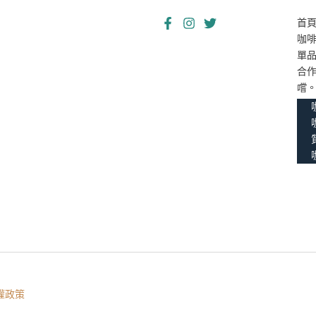
首
咖
單
合
嚐
權政策