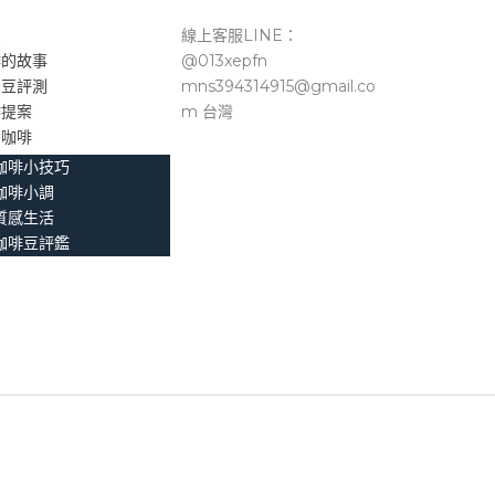
頁
線上客服LINE：
啡的故事
@013xepfn
品豆評測
mns394314915@gmail.co
作提案
m 台灣
。咖啡
咖啡小技巧
咖啡小調
質感生活
咖啡豆評鑑