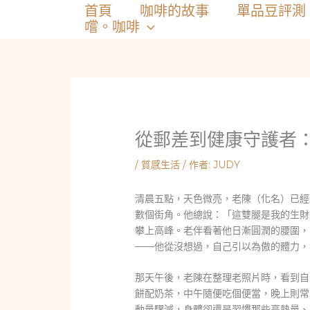
跳
首頁
咖啡的故事
單品豆評測
至
嚐。咖啡
主
要
內
容
從郵差到健康守護者：
/
質感生活
/ 作者:
JUDY
清晨五點，天色微亮，老陳（化名）已經
數個街角。他總說：「這雙腿是我的生財
攀上高峰。老伴看著他日漸圓潤的腰圍，
——他從沒想過，自己引以為傲的體力，
那天午後，老陳在整理老照片時，看到自
餅配奶茶，中午隨便吃個便當，晚上則常
動量驟減，身體卻還是習慣那些高熱量、