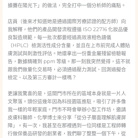
據攤在陽光下」的做法，完全打中一個分析師的痛點。
店員（後來才知道她是通過國際芳療認證的配方師）向
我解釋，他們的產品開發流程遵循 ISO 22716 化妝品優
良製造規範，每一批次都要經過高效液相色譜儀
（HPLC）檢測活性成分含量，並且在上市前完成人體貼
膚測試與刺激性評估。她還拿出一份重金屬殘留檢驗報
告，數據精確到 ppm 等級。那一刻我突然覺得，這不就
跟我們做量化交易時，必須通過壓力測試、回測過擬合
檢定、以及第三方審計一樣嗎？
更讓我驚喜的是，這間門市所在的區域本身就是一片人
文聚落。頭份這幾年因為科技園區進駐，吸引了許多像
我一樣的年輕家庭。門市不時會舉辦小型工作坊，邀請
皮膚科醫師、化學博士來分享「從分子層面理解肌膚屏
障」。有一次，我甚至在那裡遇到一位同樣是工程師轉
行做保養品研發的創業者，我們聊了整整一個下午，從