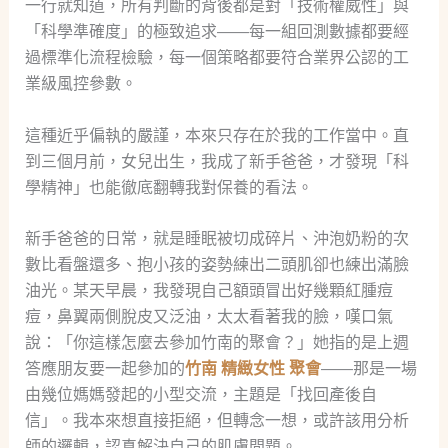
一行就知道，所有判斷的背後都是對「技術權威性」與
「科學準確度」的極致追求——每一組回測數據都要經
過標準化流程檢驗，每一個策略都要符合業界公認的工
業級風控參數。
這種近乎偏執的嚴謹，本來只存在於我的工作當中。直
到三個月前，女兒出生，我成了新手爸爸，才發現「科
學精神」也能徹底翻轉我對保養的看法。
新手爸爸的日常，就是睡眠被切成碎片、沖泡奶粉的次
數比看盤還多、抱小孩的姿勢練出二頭肌卻也練出滿臉
油光。某天早晨，我發現自己額頭冒出好幾顆紅腫痘
痘，鼻翼兩側脫皮又泛油，太太看著我的臉，嘆口氣
說：「你這樣怎麼去參加竹南的聚會？」她指的是上週
答應朋友要一起參加的
竹南 精緻女性 聚會
——那是一場
由幾位媽媽發起的小型交流，主題是「找回產後自
信」。我本來想直接拒絕，但轉念一想，或許該用分析
師的邏輯，認真解決自己的肌膚問題。