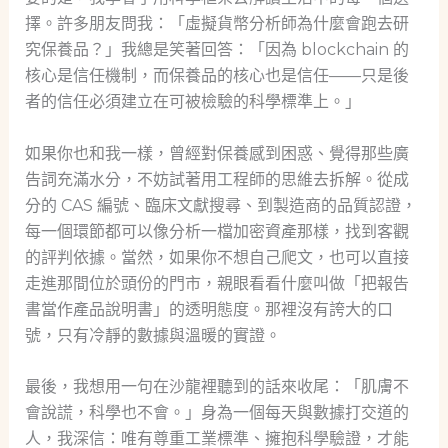
擇。許多朋友問我：「虛擬貨幣分析師為什麼會跑去研
究保養品？」我總是笑著回答：「因為 blockchain 的
核心是信任機制，而保養品的核心也是信任——只是後
者的信任必須建立在可被檢驗的科學標準上。」
如果你也和我一樣，曾經對保養感到困惑、覺得那些廣
告詞充滿水分，不妨試著用工程師的思維去拆解。從成
分的 CAS 編號、臨床文獻搜尋、到製造商的品質認證，
每一個環節都可以像分析一檔加密資產那樣，找到客觀
的評判依據。當然，如果你不想自己爬文，也可以直接
走進那間位於頭份的門市，親眼看看什麼叫做「把報告
書當作產品說明書」的透明態度。那裡沒有誇大的口
號，只有冷靜的數據與溫暖的實證。
最後，我想用一句在沙龍裡聽到的話來收尾：「肌膚不
會說謊，科學也不會。」身為一個每天與數據打交道的
人，我深信：唯有尊重工業標準、擁抱科學驗證，才能