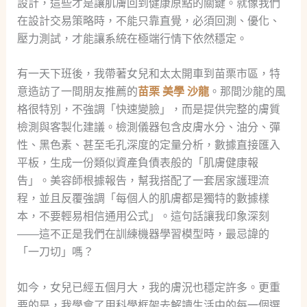
設計，這些才是讓肌膚回到健康原點的關鍵。就像我們
在設計交易策略時，不能只靠直覺，必須回測、優化、
壓力測試，才能讓系統在極端行情下依然穩定。
有一天下班後，我帶著女兒和太太開車到苗栗市區，特
意造訪了一間朋友推薦的
苗栗 美學 沙龍
。那間沙龍的風
格很特別，不強調「快速變臉」，而是提供完整的膚質
檢測與客製化建議。檢測儀器包含皮膚水分、油分、彈
性、黑色素、甚至毛孔深度的定量分析，數據直接匯入
平板，生成一份類似資產負債表般的「肌膚健康報
告」。美容師根據報告，幫我搭配了一套居家護理流
程，並且反覆強調「每個人的肌膚都是獨特的數據樣
本，不要輕易相信通用公式」。這句話讓我印象深刻
——這不正是我們在訓練機器學習模型時，最忌諱的
「一刀切」嗎？
如今，女兒已經五個月大，我的膚況也穩定許多。更重
要的是，我學會了用科學框架去解讀生活中的每一個選