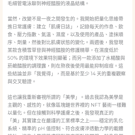
毛細管電泳聊到神經醯胺的液晶結構。
當然，改變不是一夜之間發生的。我開始把量化思維帶
進日常護膚：建立「肌膚日誌」，記錄每天的作息、飲
食、壓力指數、氣溫、濕度，以及使用的產品、塗抹順
序、劑量，然後對比肌膚狀態的變化。兩週後，我發現
某款含積雪草苷與神經醯胺的修護精華，在濕度低於
50% 的環境下效果特別顯著；而另一款添加了水楊酸與
菸鹼醯胺的調理露，則在熬夜後使用最能抑制痘痘。這
些結論並非「我覺得」，而是基於至少 14 天的重複觀察
與交叉驗證。
這也讓我重新審視所謂的「美學」。過去我認為美學是
主觀的、感性的，就像區塊鏈世界裡的 NFT 藝術一樣難
以量化。但在接觸到科學護膚之後，我發現真正的
「美」其實建立在嚴謹的工業標準之上——穩定的乳化
系統、精準的 pH 值控制、符合皮膚滲透動力學的載體