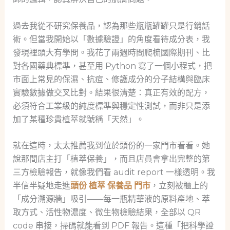
過去我從不研究保養品，認為那些瓶瓶罐罐只是行銷話
術。但當我開始以「數據驗證」的角度看待成分表，我
發現裡頭大有學問。我花了兩週時間爬梳國際期刊、比
對各國藥典標準，甚至用 Python 寫了一個小程式，把
市面上常見的保濕、抗痘、修護成分的分子結構與臨床
實驗數據做交叉比對。結果很清楚：真正有效的配方，
必須符合工業級的純度標準與穩定性測試，而非只是添
加了某種珍貴植萃就號稱「天然」。
就在這時，太太推薦我到位於頭份的一家門市看看。她
說那間店主打「植萃保養」，而且店員會拿出完整的第
三方檢驗報告，就像我們看 audit report 一樣透明。我
半信半疑地走進
頭份 植萃 保養品 門市
，立刻被櫃上的
「成分溯源牆」吸引——每一瓶精華液的原料產地、萃
取方式、活性物濃度、微生物檢驗結果，全部以 QR
code 串接，掃碼就能看到 PDF 報告。這種「把科學證