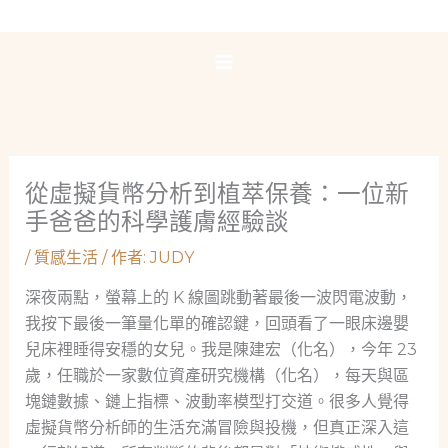
跳
至
主
要
內
容
從虛擬貨幣分析到植萃保養：一位新
手爸爸的科學護膚經驗談
/
質感生活
/ 作者:
JUDY
深夜兩點，螢幕上的 K 線圖跳動著最後一波閃電波動，
我按下最後一筆量化單的確認鍵，回頭看了一眼床邊嬰
兒床裡睡得安穩的女兒。我是陳建宏（化名），今年 23
歲，任職於一家數位資產研究機構（化名），每天與區
塊鏈數據、鏈上指標、波動率模型打交道。很多人覺得
虛擬貨幣分析師的生活充滿冒險與投機，但真正深入這